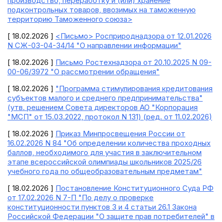
производство, переработку и (или) хранение
подконтрольных товаров, ввозимых на таможенную
территорию Таможенного союза>
[ 18.02.2026 ]
<Письмо> Росприроднадзора от 12.01.2026
N СЖ-03-04-34/14 "О направлении информации"
[ 18.02.2026 ]
Письмо Ростехнадзора от 20.10.2025 N 09-
00-06/3972 "О рассмотрении обращения"
[ 18.02.2026 ]
"Программа стимулирования кредитования
субъектов малого и среднего предпринимательства"
(утв. решением Совета директоров АО "Корпорация
"МСП" от 15.03.2022, протокол N 131) (ред. от 11.02.2026)
[ 18.02.2026 ]
Приказ Минпросвещения России от
16.02.2026 N 84 "Об определении количества проходных
баллов, необходимого для участия в заключительном
этапе всероссийской олимпиады школьников 2025/26
учебного года по общеобразовательным предметам"
[ 18.02.2026 ]
Постановление Конституционного Суда РФ
от 17.02.2026 N 7-П "По делу о проверке
конституционности пунктов 3 и 4 статьи 26.1 Закона
Российской Федерации "О защите прав потребителей" в