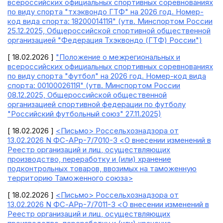
всероссийских официальных спортивных соревнованиях
по виду спорта "тхэквондо ГТФ" на 2026 год. Номер-
код вида спорта: 1820001411Я" (утв. Минспортом России
25.12.2025, Общероссийской спортивной общественной
организацией "Федерация Тхэквондо (ГТФ) России")
[ 18.02.2026 ]
"Положение о межрегиональных и
всероссийских официальных спортивных соревнованиях
по виду спорта "футбол" на 2026 год. Номер-код вида
спорта: 0010002611Я" (утв. Минспортом России
08.12.2025, Общероссийской общественной
организацией спортивной федерации по футболу
"Российский футбольный союз" 27.11.2025)
[ 18.02.2026 ]
<Письмо> Россельхознадзора от
13.02.2026 N ФС-АРр-7/7010-3 <О внесении изменений в
Реестр организаций и лиц, осуществляющих
производство, переработку и (или) хранение
подконтрольных товаров, ввозимых на таможенную
территорию Таможенного союза>
[ 18.02.2026 ]
<Письмо> Россельхознадзора от
13.02.2026 N ФС-АРр-7/7011-3 <О внесении изменений в
Реестр организаций и лиц, осуществляющих