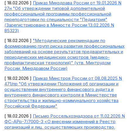
[ 18.02.2026 ]
Приказ Минздрава России от 19.01.2026 N
27н "Об утверждении типовой дополнительной
профессиональной программы профессиональной
переподготовки по специальности "Педиатрия"
(Зарегистрировано в Минюсте России 13.02.2026 N
85323)
[ 18.02.2026 ]
"Методические рекомендации по
формированию групп риска развития профессиональных
заболеваний на основе результатов предварительных и
периодических медицинских осмотров (медико-
профилактическая технология)" (утв. Минтрудом
России, Минздравом России)
[ 18.02.2026 ]
Приказ Минстроя России от 08.08.2025 N
471/пр "Об утверждении Положения об организации и
осуществлении внутреннего финансового аудита и
внутреннего финансового контроля в Министерстве
строительства и жилищно-коммунального хозяйства
Российской Федерации"
[ 18.02.2026 ]
Письмо Россельхознадзора от 11.02.2026 N
ФС-АРр-7/7000-3 <О внесении изменений в Реестр
организаций и лиц, осуществляющих производство,