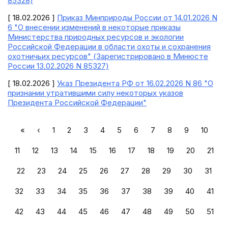
85328)
[ 18.02.2026 ]
Приказ Минприроды России от 14.01.2026 N
6 "О внесении изменений в некоторые приказы
Министерства природных ресурсов и экологии
Российской Федерации в области охоты и сохранения
охотничьих ресурсов" (Зарегистрировано в Минюсте
России 13.02.2026 N 85327)
[ 18.02.2026 ]
Указ Президента РФ от 16.02.2026 N 86 "О
признании утратившими силу некоторых указов
Президента Российской Федерации"
«
‹
1
2
3
4
5
6
7
8
9
10
11
12
13
14
15
16
17
18
19
20
21
22
23
24
25
26
27
28
29
30
31
32
33
34
35
36
37
38
39
40
41
42
43
44
45
46
47
48
49
50
51