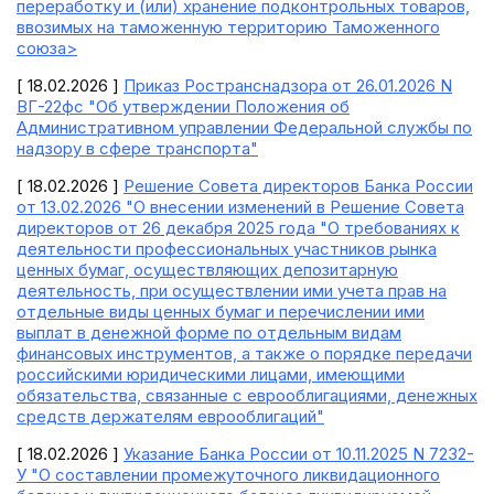
переработку и (или) хранение подконтрольных товаров,
ввозимых на таможенную территорию Таможенного
союза>
[ 18.02.2026 ]
Приказ Ространснадзора от 26.01.2026 N
ВГ-22фс "Об утверждении Положения об
Административном управлении Федеральной службы по
надзору в сфере транспорта"
[ 18.02.2026 ]
Решение Совета директоров Банка России
от 13.02.2026 "О внесении изменений в Решение Совета
директоров от 26 декабря 2025 года "О требованиях к
деятельности профессиональных участников рынка
ценных бумаг, осуществляющих депозитарную
деятельность, при осуществлении ими учета прав на
отдельные виды ценных бумаг и перечислении ими
выплат в денежной форме по отдельным видам
финансовых инструментов, а также о порядке передачи
российскими юридическими лицами, имеющими
обязательства, связанные с еврооблигациями, денежных
средств держателям еврооблигаций"
[ 18.02.2026 ]
Указание Банка России от 10.11.2025 N 7232-
У "О составлении промежуточного ликвидационного