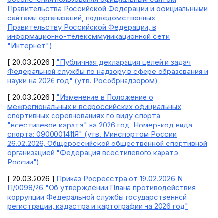
Правительства Российской Федерации и официальными
сайтами организаций, подведомственных
Правительству Российской Федерации, в
информационно-телекоммуникационной сети
"Интернет")
[ 20.03.2026 ]
"Публичная декларация целей и задач
Федеральной службы по надзору в сфере образования и
науки на 2026 год" (утв. Рособрнадзором)
[ 20.03.2026 ]
"Изменение в Положение о
межрегиональных и всероссийских официальных
спортивных соревнованиях по виду спорта
"всестилевое каратэ" на 2026 год. Номер-код вида
спорта: 0900001411Я" (утв. Минспортом России
26.02.2026, Общероссийской общественной спортивной
организацией "Федерация всестилевого каратэ
России")
[ 20.03.2026 ]
Приказ Росреестра от 19.02.2026 N
П/0098/26 "Об утверждении Плана противодействия
коррупции Федеральной службы государственной
регистрации, кадастра и картографии на 2026 год"