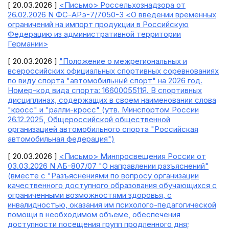
[ 20.03.2026 ]
<Письмо> Россельхознадзора от
26.02.2026 N ФС-АРэ-7/7050-3 <О введении временных
ограничений на импорт продукции в Российскую
Федерацию из административной территории
Германии>
[ 20.03.2026 ]
"Положение о межрегиональных и
всероссийских официальных спортивных соревнованиях
по виду спорта "автомобильный спорт" на 2026 год.
Номер-код вида спорта: 1660005511Я. В спортивных
дисциплинах, содержащих в своем наименовании слова
"кросс" и "ралли-кросс" (утв. Минспортом России
26.12.2025, Общероссийской общественной
организацией автомобильного спорта "Российская
автомобильная федерация")
[ 20.03.2026 ]
<Письмо> Минпросвещения России от
03.03.2026 N АБ-807/07 "О направлении разъяснений"
(вместе с "Разъяснениями по вопросу организации
качественного доступного образования обучающихся с
ограниченными возможностями здоровья, с
инвалидностью, оказания им психолого-педагогической
помощи в необходимом объеме, обеспечения
доступности посещения групп продленного дня;