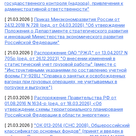
государственного контроля (надзора), привлечения к
административной ответственности"
[ 21.03.2026 ]
Приказ Минэкономразвития России от
24.12.2018 N 728 (ред. от 04.03.2026) "Об утверждении
Положения о Департаменте стратегического развития
и инноваций Министерства экономического развития
Российской Федерации"
[ 21.03.2026 ]
Распоряжение ОАО "РЖД" от 13.04.2017 N
705р (ред. от 26.12.2023) "О внесении изменений в
статистический учет грузовой работы" (вместе с
"Инструктивными указаниями по составлению учетной
формы ГУ-92ВЦ "Справка о занятых и освобожденных
вагонах при грузовых операциях, не учитываемых в
погрузке и выгрузке")
[ 21.03.2026 ]
Распоряжение Правительства РФ от
01.08.2016 N 1634-р (ред. от 18.03.2026) <Об
утверждении схемы территориального планирования
Российской Федерации в области энергетики>
[ 21.03.2026 ]
"ОК 013-2014 (СНС 2008). Общероссийский
классификатор основных фондов" (принят и введен в