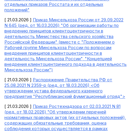
отдельных приказов Росстата и их отдельных
положений"
[ 21.03.2026 ]
Приказ Минсельхоза России от 29.09.2022
N 645 (ред. от 16.03.2026) "Об организации работы по
внедрению принципов клиентоцентричности в
деятельность Министерства сельского хозяйства
Российской Федерации" (вместе с "Положением о
Рабочей группе Минсельхоза России по вопросам
внедрения принципов клиентоцентричности в
деятельность Минсельхоза России", "Концепцией
внедрения клиентоцентричного подхода в деятельность
Минсельхоза России")
[ 21.03.2026 ]
Распоряжение Правительства РФ от
25.08.2021 N 2359-р (ред. от 18.03.2026) <Об
утверждении устава федерального казенного
предприятия "Республиканский фумигационный отряд">
[ 21.03.2026 ]
Приказ Ростехнадзора от 02.03.2021 N 81
(ред. от 18.02.2026) "Об утверждении перечней
нормативных правовых актов (их отдельных положений),
содержащих обязательные требования, оценка
соблюдения которых осуществляется в рамках