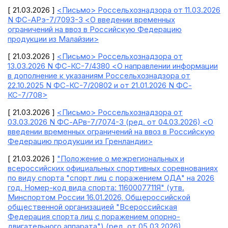
[ 21.03.2026 ]
<Письмо> Россельхознадзора от 11.03.2026
N ФС-АРэ-7/7093-3 <О введении временных
ограничений на ввоз в Российскую Федерацию
продукции из Малайзии>
[ 21.03.2026 ]
<Письмо> Россельхознадзора от
13.03.2026 N ФС-КС-7/4380 <О направлении информации
в дополнение к указаниям Россельхознадзора от
22.10.2025 N ФС-КС-7/20802 и от 21.01.2026 N ФС-
КС-7/708>
[ 21.03.2026 ]
<Письмо> Россельхознадзора от
03.03.2026 N ФС-АРв-7/7074-3 (ред. от 04.03.2026) <О
введении временных ограничений на ввоз в Российскую
Федерацию продукции из Гренландии>
[ 21.03.2026 ]
"Положение о межрегиональных и
всероссийских официальных спортивных соревнованиях
по виду спорта "спорт лиц с поражением ОДА" на 2026
год. Номер-код вида спорта: 1160007711Я" (утв.
Минспортом России 16.01.2026, Общероссийской
общественной организацией "Всероссийская
Федерация спорта лиц с поражением опорно-
двигательного аппарата") (ред. от 05.03.2026)