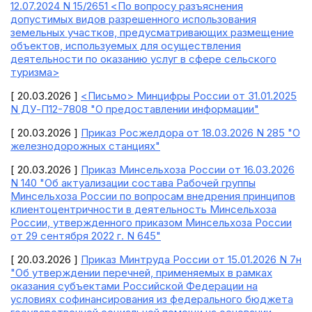
12.07.2024 N 15/2651 <По вопросу разъяснения
допустимых видов разрешенного использования
земельных участков, предусматривающих размещение
объектов, используемых для осуществления
деятельности по оказанию услуг в сфере сельского
туризма>
[ 20.03.2026 ]
<Письмо> Минцифры России от 31.01.2025
N ДУ-П12-7808 "О предоставлении информации"
[ 20.03.2026 ]
Приказ Росжелдора от 18.03.2026 N 285 "О
железнодорожных станциях"
[ 20.03.2026 ]
Приказ Минсельхоза России от 16.03.2026
N 140 "Об актуализации состава Рабочей группы
Минсельхоза России по вопросам внедрения принципов
клиентоцентричности в деятельность Минсельхоза
России, утвержденного приказом Минсельхоза России
от 29 сентября 2022 г. N 645"
[ 20.03.2026 ]
Приказ Минтруда России от 15.01.2026 N 7н
"Об утверждении перечней, применяемых в рамках
оказания субъектами Российской Федерации на
условиях софинансирования из федерального бюджета