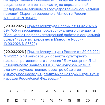
государственной социальной помощи на основании
социального контракта в части, не определенной
Федеральным законом "О государственной социальной
помощи" (Зарегистрировано в Минюсте России
17.03.2026 N 85642)
[ 20.03.2026 ]
Приказ Минтруда России от 13.02.2026 N
69н "Об утверждении профессионального стандарта
"Специалист по реабилитационной работе в социальной
сфере" (Зарегистрировано в Минюсте России
13.03.2026 N 85623)
[ 20.03.2026 ]
Приказ Минкультуры России от 30.03.2021
N 142227-р "О регистрации объекта культурного
наследия регионального значения "Дом мещанки Д.Ш.
Глянцшпигель", начало XX в. (Красноярский край) в
едином государственном реестре объектов
культурного наследия (памятников истории и культуры)
народов Российской Федерации"
«
‹
1
2
3
4
5
6
7
8
9
10
11
12
13
14
15
16
17
18
19
20
21