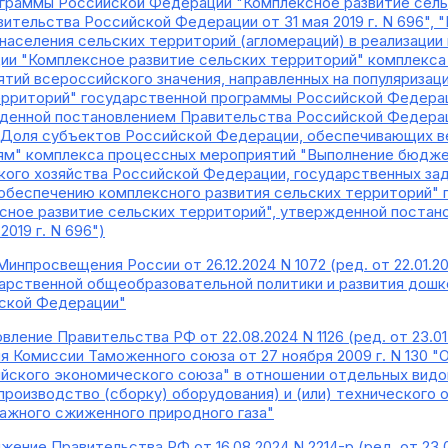
граммы Российской Федерации "Комплексное развитие сель
ительства Российской Федерации от 31 мая 2019 г. N 696", 
населения сельских территорий (агломераций) в реализаци
и "Комплексное развитие сельских территорий" комплекса
тий всероссийского значения, направленных на популяриза
ерриторий" государственной программы Российской Федера
денной постановлением Правительства Российской Федерации
 "Доля субъектов Российской Федерации, обеспечивающих в
ям" комплекса процессных мероприятий "Выполнение бюдж
ого хозяйства Российской Федерации, государственных зад
обеспечению комплексного развития сельских территорий" 
сное развитие сельских территорий", утвержденной постан
2019 г. N 696")
Минпросвещения России от 26.12.2024 N 1072 (ред. от 22.01.
рственной общеобразовательной политики и развития дошк
ской Федерации"
вление Правительства РФ от 22.08.2024 N 1126 (ред. от 23.0
ения Комиссии Таможенного союза от 27 ноября 2009 г. N 13
ийского экономического союза" в отношении отдельных видо
производство (сборку) оборудования) и (или) технического 
ажного сжиженного природного газа"
жение Правительства РФ от 16.08.2024 N 2214-р (ред. от 23