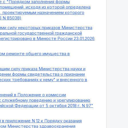
е с "Порядком заполнения формы
 помещений, исходя из которой определена
а, проектируемым назначением которого
6 N 85038)
шими силу некоторых приказов Министерства
ральной государственной гражданской
егистрировано в Минюсте России 23.01.2026
ьном ремонте общего имущества в
ившим силу приказа Министерства науки и
ждении формы свидетельства о признании
еских требованиях к нему" и внесенного в
менений в Положение о комиссии
 служебному поведению и урегулированию
ской Федерации от 5 октября 2018 г. N 97"
й в приложение N 12 к Порядку оказания
зом Министерства здравоохранения