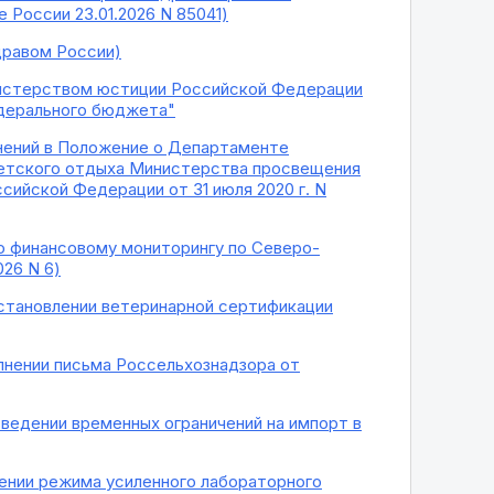
 России 23.01.2026 N 85041)
дравом России)
инистерством юстиции Российской Федерации
дерального бюджета"
енений в Положение о Департаменте
 детского отдыха Министерства просвещения
ийской Федерации от 31 июля 2020 г. N
 финансовому мониторингу по Северо-
26 N 6)
становлении ветеринарной сертификации
лнении письма Россельхознадзора от
ведении временных ограничений на импорт в
ении режима усиленного лабораторного