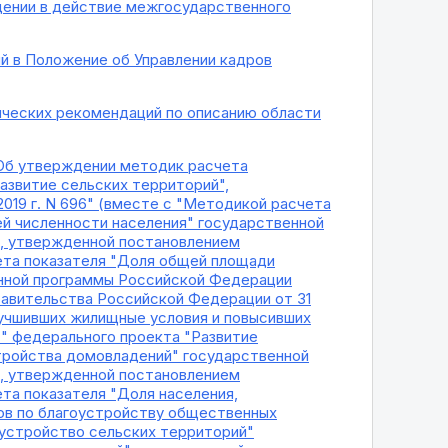
ведении в действие межгосударственного
ий в Положение об Управлении кадров
ических рекомендаций по описанию области
) "Об утверждении методик расчета
азвитие сельских территорий",
019 г. N 696" (вместе с "Методикой расчета
ей численности населения" государственной
, утвержденной постановлением
чета показателя "Доля общей площади
енной программы Российской Федерации
равительства Российской Федерации от 31
улучшивших жилищные условия и повысивших
" федерального проекта "Развитие
тройства домовладений" государственной
, утвержденной постановлением
ета показателя "Доля населения,
ов по благоустройству общественных
оустройство сельских территорий"