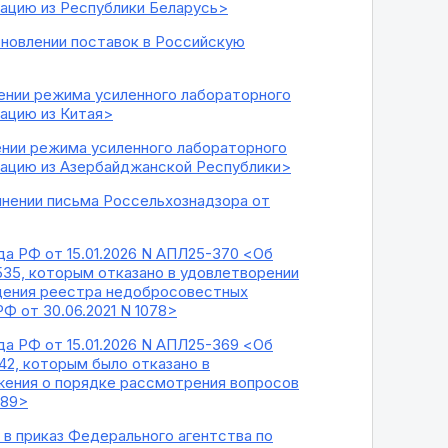
ацию из Республики Беларусь>
бновлении поставок в Российскую
ении режима усиленного лабораторного
ацию из Китая>
ении режима усиленного лабораторного
рацию из Азербайджанской Республики>
лнении письма Россельхознадзора от
а РФ от 15.01.2026 N АПЛ25-370 <Об
535, которым отказано в удовлетворении
ведения реестра недобросовестных
Ф от 30.06.2021 N 1078>
а РФ от 15.01.2026 N АПЛ25-369 <Об
42, которым было отказано в
ожения о порядке рассмотрения вопросов
889>
 в приказ Федерального агентства по