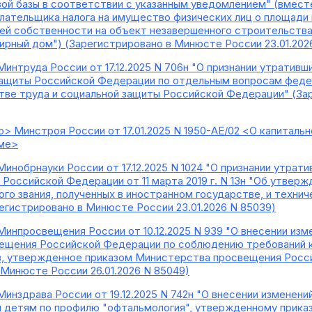
ой базы в соответствии с указанным уведомлением" (вмест
лательщика налога на имущество физических лиц о площади
щей собственности на объект незавершенного строительств
ирный дом") (Зарегистрировано в Минюсте России 23.01.202
Минтруда России от 17.12.2025 N 706н "О признании утратив
защиты Российской Федерации по отдельным вопросам феде
ве труда и социальной защиты Российской Федерации" (Зар
> Минстроя России от 17.01.2025 N 1950-АЕ/02 <О капитал
ме>
Минобрнауки России от 17.12.2025 N 1024 "О признании утрат
 Российской Федерации от 11 марта 2019 г. N 13н "Об утвер
ого звания, полученных в иностранном государстве, и технич
регистрировано в Минюсте России 23.01.2026 N 85039)
Минпросвещения России от 10.12.2025 N 939 "О внесении из
ещения Российской Федерации по соблюдению требований к
, утвержденное приказом Министерства просвещения Россий
 Минюсте России 26.01.2026 N 85049)
Минздрава России от 19.12.2025 N 742н "О внесении изменени
 детям по профилю "офтальмология", утвержденному прика