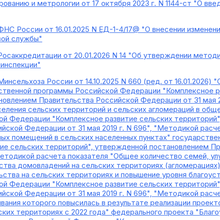
рованию и метрологии от 17 октября 2023 г. N 1144-ст "О в
ФНС России от 16.01.2025 N ЕД-1-4/17@ "О внесении изменен
вой службы"
Росаккредитации от 20.01.2026 N 14 "Об утверждении метод
 инспекции"
Минсельхоза России от 14.10.2025 N 660 (ред. от 16.01.2026
ственной программы Российской Федерации "Комплексное р
овлением Правительства Российской Федерации от 31 мая 2
селения сельских территорий и сельских агломераций в общ
ой Федерации "Комплексное развитие сельских территорий"
йской Федерации от 31 мая 2019 г. N 696", "Методикой рас
ых помещений в сельских населенных пунктах" государств
ие сельских территорий", утвержденной постановлением П
 "Методикой расчета показателя "Общее количество семей, 
ства домовладений на сельских территориях (агломерациях)
ства на сельских территориях и повышение уровня благоус
ой Федерации "Комплексное развитие сельских территорий"
йской Федерации от 31 мая 2019 г. N 696", "Методикой расч
ания которого повысилась в результате реализации проект
ских территориях с 2022 года" федерального проекта "Благ