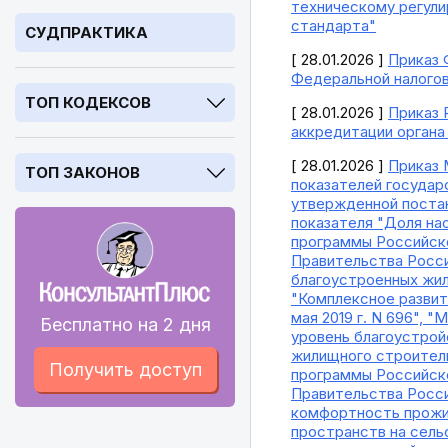
техническому регули
стандарта"
СУДПРАКТИКА
[ 28.01.2026 ]
Приказ 
Федеральной налого
ТОП КОДЕКСОВ
[ 28.01.2026 ]
Приказ 
аккредитации органа
[ 28.01.2026 ]
Приказ 
ТОП ЗАКОНОВ
показателей государ
утвержденной постан
показателя "Доля на
программы Российск
Правительства Росси
благоустроенных жил
"Комплексное развит
мая 2019 г. N 696",
Бесплатно на 2 дня
уровень благоустрой
жилищного строитель
Получить доступ
программы Российск
Правительства Росси
комфортность прожив
пространств на сель