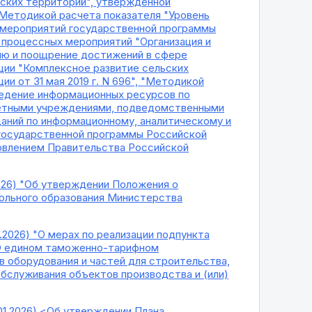
ских территорий", утвержденной
"Методикой расчета показателя "Уровень
и мероприятий государственной программы
 процессных мероприятий "Организация и
цию и поощрение достижений в сфере
ции "Комплексное развитие сельских
 от 31 мая 2019 г. N 696", "Методикой
едение информационных ресурсов по
етными учреждениями, подведомственными
аний по информационному, аналитическому и
государственной программы Российской
овлением Правительства Российской
2026) "Об утверждении Положения о
ольного образования Министерства
1.2026) "О мерах по реализации подпункта
0 "О едином таможенно-тарифном
в оборудования и частей для строительства,
обслуживания объектов производства и (или)
.01.2026) <Об утверждении Плана