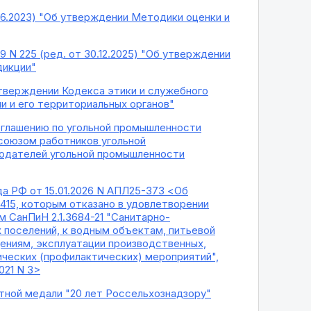
.06.2023) "Об утверждении Методики оценки и
 N 225 (ред. от 30.12.2025) "Об утверждении
дикции"
 утверждении Кодекса этики и служебного
 и его территориальных органов"
оглашению по угольной промышленности
фсоюзом работников угольной
одателей угольной промышленности
а РФ от 15.01.2026 N АПЛ25-373 <Об
415, которым отказано в удовлетворении
орм СанПиН 2.1.3684-21 "Санитарно-
 поселений, к водным объектам, питьевой
ениям, эксплуатации производственных,
ческих (профилактических) мероприятий",
021 N 3>
ятной медали "20 лет Россельхознадзору"