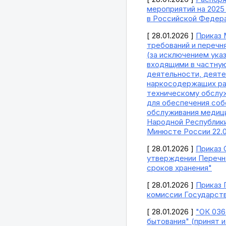
мероприятий на 2025
в Российской Федера
[ 28.01.2026 ]
Приказ 
требований и перечн
(за исключением ука
входящими в частную
деятельности, деяте
наркосодержащих рас
техническому обслуж
для обеспечения соб
обслуживания медици
Народной Республики
Минюсте России 22.0
[ 28.01.2026 ]
Приказ 
утверждении Перечня
сроков хранения"
[ 28.01.2026 ]
Приказ 
комиссии Государств
[ 28.01.2026 ]
"ОК 036
бытования" (принят и