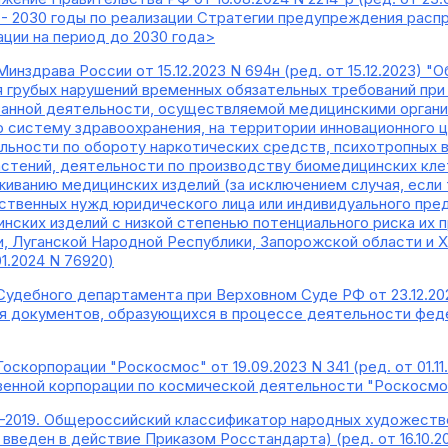
 - 2030 годы по реализации Стратегии предупреждения рас
ции на период до 2030 года>
Минздрава России от 15.12.2023 N 694н (ред. от 15.12.2023)
я грубых нарушений временных обязательных требований пр
занной деятельности, осуществляемой медицинскими организ
 систему здравоохранения, на территории инновационного 
льности по обороту наркотических средств, психотропных 
тений, деятельности по производству биомедицинских кле
иванию медицинских изделий (за исключением случая, есл
ственных нужд юридического лица или индивидуального пред
нских изделий с низкой степенью потенциального риска их 
, Луганской Народной Республики, Запорожской области и Х
1.2024 N 76920)
Судебного департамента при Верховном Суде РФ от 23.12.2021
 документов, образующихся в процессе деятельности феде
Госкорпорации "Роскосмос" от 19.09.2023 N 341 (ред. от 01.
енной корпорации по космической деятельности "Роскосмо
-2019. Общероссийский классификатор народных художеств
 введен в действие Приказом Росстандарта) (ред. от 16.10.2