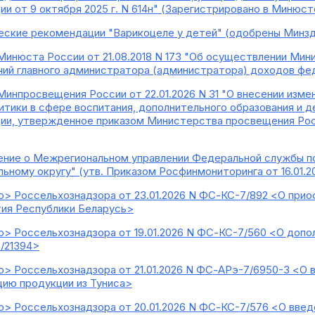
 от 9 октября 2025 г. N 614н" (Зарегистрировано в Минюсте
еские рекомендации "Варикоцеле у детей" (одобрены Минз
Минюста России от 21.08.2018 N 173 "Об осуществлении М
ий главного администратора (администратора) доходов фе
Минпросвещения России от 22.01.2026 N 31 "О внесении изм
итики в сфере воспитания, дополнительного образования и
и, утвержденное приказом Министерства просвещения Росс
ние о Межрегиональном управлении Федеральной службы по
ьному округу" (утв. Приказом Росфинмониторинга от 16.01.20
> Россельхознадзора от 23.01.2026 N ФС-КС-7/892 <О прио
ия Республики Беларусь>
> Россельхознадзора от 19.01.2026 N ФС-КС-7/560 <О допо
7/21394>
> Россельхознадзора от 21.01.2026 N ФС-АРэ-7/6950-3 <О в
ию продукции из Туниса>
> Россельхознадзора от 20.01.2026 N ФС-КС-7/576 <О введ