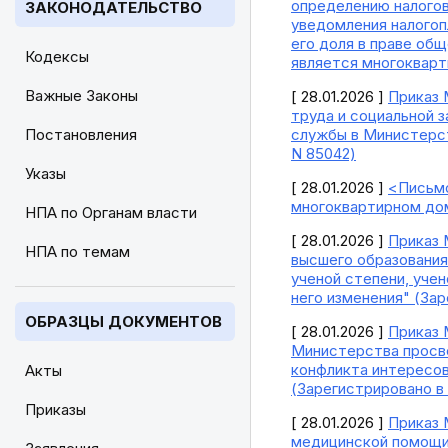
определению налогов
ЗАКОНОДАТЕЛЬСТВО
уведомления налогоп
его доля в праве об
Кодексы
является многокварт
Важные Законы
[ 28.01.2026 ]
Приказ 
труда и социальной 
Постановления
службы в Министерст
N 85042)
Указы
[ 28.01.2026 ]
<Письмо
многоквартирном до
НПА по Органам власти
[ 28.01.2026 ]
Приказ 
НПА по темам
высшего образования
ученой степени, учен
него изменения" (За
ОБРАЗЦЫ ДОКУМЕНТОВ
[ 28.01.2026 ]
Приказ 
Министерства просв
конфликта интересов
Акты
(Зарегистрировано в
Приказы
[ 28.01.2026 ]
Приказ 
медицинской помощи