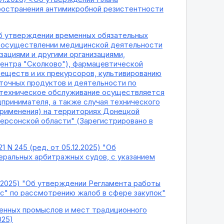
пространения антимикробной резистентности
 "Об утверждении временных обязательных
и осуществлении медицинской деятельности
ациями и другими организациями,
центра "Сколково"), фармацевтической
веществ и их прекурсоров, культивированию
точных продуктов и деятельности по
и техническое обслуживание осуществляется
принимателя, а также случая технического
применения) на территориях Донецкой
ерсонской области" (Зарегистрировано в
 N 245 (ред. от 05.12.2025) "Об
ральных арбитражных судов, с указанием
11.2025) "Об утверждении Регламента работы
с" по рассмотрению жалоб в сфере закупок"
енных промыслов и мест традиционного
025)