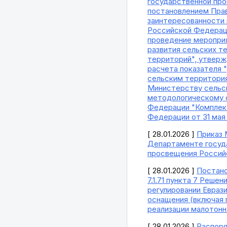
государственной про
постановлением Прав
заинтересованности 
Российской Федераци
проведение мероприя
развития сельских т
территорий", утверж
расчета показателя
сельским территори
Министерству сельск
методологическому 
Федерации "Комплек
Федерации от 31 мая 
[ 28.01.2026 ]
Приказ 
Департаменте госуда
просвещения Россий
[ 28.01.2026 ]
Постано
7.1.71 пункта 7 Реш
регулировании Евраз
оснащения (включая 
реализации малотонн
[ 28.01.2026 ]
Распоря