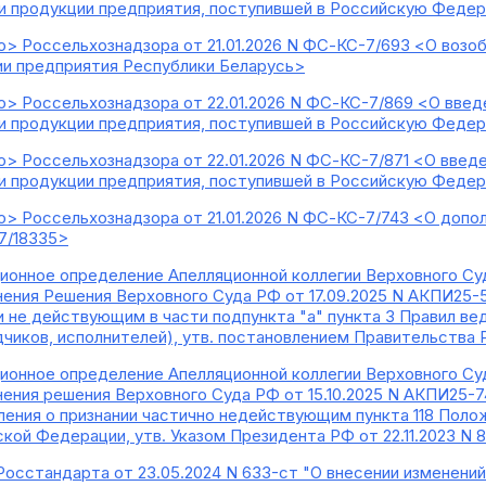
и продукции предприятия, поступившей в Российскую Федер
> Россельхознадзора от 21.01.2026 N ФС-КС-7/693 <О возо
и предприятия Республики Беларусь>
> Россельхознадзора от 22.01.2026 N ФС-КС-7/869 <О введ
и продукции предприятия, поступившей в Российскую Федер
> Россельхознадзора от 22.01.2026 N ФС-КС-7/871 <О введ
и продукции предприятия, поступившей в Российскую Феде
> Россельхознадзора от 21.01.2026 N ФС-КС-7/743 <О допо
7/18335>
ионное определение Апелляционной коллегии Верховного Суд
нения Решения Верховного Суда РФ от 17.09.2025 N АКПИ25-
ии не действующим в части подпункта "а" пункта 3 Правил 
чиков, исполнителей), утв. постановлением Правительства Р
ионное определение Апелляционной коллегии Верховного Суд
нения решения Верховного Суда РФ от 15.10.2025 N АКПИ25-7
ления о признании частично недействующим пункта 118 Пол
кой Федерации, утв. Указом Президента РФ от 22.11.2023 N 
Росстандарта от 23.05.2024 N 633-ст "О внесении изменений