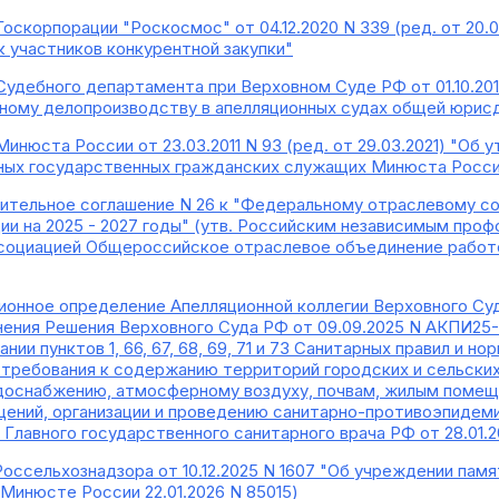
Госкорпорации "Роскосмос" от 04.12.2020 N 339 (ред. от 20
к участников конкурентной закупки"
Судебного департамента при Верховном Суде РФ от 01.10.2019
ному делопроизводству в апелляционных судах общей юрис
Минюста России от 23.03.2011 N 93 (ред. от 29.03.2021) "Об
ых государственных гражданских служащих Минюста России
ительное соглашение N 26 к "Федеральному отраслевому с
и на 2025 - 2027 годы" (утв. Российским независимым про
социацией Общероссийское отраслевое объединение работ
ионное определение Апелляционной коллегии Верховного Суд
нения Решения Верховного Суда РФ от 09.09.2025 N АКПИ25-
нии пунктов 1, 66, 67, 68, 69, 71 и 73 Санитарных правил и н
требования к содержанию территорий городских и сельских
доснабжению, атмосферному воздуху, почвам, жилым помещ
ний, организации и проведению санитарно-противоэпидеми
Главного государственного санитарного врача РФ от 28.01.2
Россельхознадзора от 10.12.2025 N 1607 "Об учреждении пам
 Минюсте России 22.01.2026 N 85015)