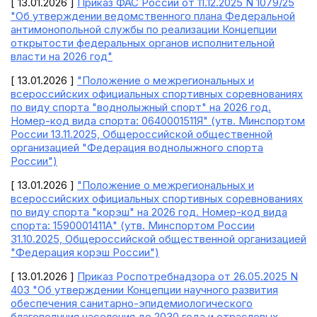
[ 13.01.2026 ]
Приказ ФАС России от 11.12.2025 N 1079/25
"Об утверждении ведомственного плана Федеральной
антимонопольной службы по реализации Концепции
открытости федеральных органов исполнительной
власти на 2026 год"
[ 13.01.2026 ]
"Положение о межрегиональных и
всероссийских официальных спортивных соревнованиях
по виду спорта "воднолыжный спорт" на 2026 год.
Номер-код вида спорта: 0640001511Я" (утв. Минспортом
России 13.11.2025, Общероссийской общественной
организацией "Федерация воднолыжного спорта
России")
[ 13.01.2026 ]
"Положение о межрегиональных и
всероссийских официальных спортивных соревнованиях
по виду спорта "корэш" на 2026 год. Номер-код вида
спорта: 1590001411А" (утв. Минспортом России
31.10.2025, Общероссийской общественной организацией
"Федерация корэш России")
[ 13.01.2026 ]
Приказ Роспотребнадзора от 26.05.2025 N
403 "Об утверждении Концепции научного развития
обеспечения санитарно-эпидемиологического
благополучия населения до 2030 года и отраслевых