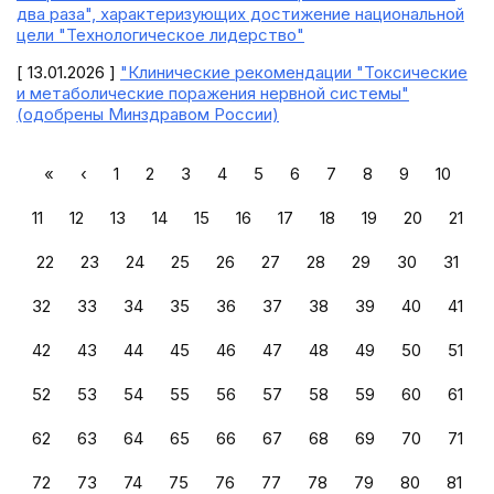
два раза", характеризующих достижение национальной
цели "Технологическое лидерство"
[ 13.01.2026 ]
"Клинические рекомендации "Токсические
и метаболические поражения нервной системы"
(одобрены Минздравом России)
«
‹
1
2
3
4
5
6
7
8
9
10
11
12
13
14
15
16
17
18
19
20
21
22
23
24
25
26
27
28
29
30
31
32
33
34
35
36
37
38
39
40
41
42
43
44
45
46
47
48
49
50
51
52
53
54
55
56
57
58
59
60
61
62
63
64
65
66
67
68
69
70
71
72
73
74
75
76
77
78
79
80
81