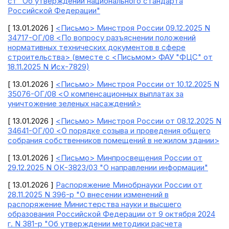
ст "Об утверждении национального стандарта
Российской Федерации"
[ 13.01.2026 ]
<Письмо> Минстроя России 09.12.2025 N
34717-ОГ/08 <По вопросу разъяснении положений
нормативных технических документов в сфере
строительства> (вместе с <Письмом> ФАУ "ФЦС" от
18.11.2025 N Исх-7829)
[ 13.01.2026 ]
<Письмо> Минстроя России от 10.12.2025 N
35076-ОГ/08 <О компенсационных выплатах за
уничтожение зеленых насаждений>
[ 13.01.2026 ]
<Письмо> Минстроя России от 08.12.2025 N
34641-ОГ/00 <О порядке созыва и проведения общего
собрания собственников помещений в нежилом здании>
[ 13.01.2026 ]
<Письмо> Минпросвещения России от
29.12.2025 N ОК-3823/03 "О направлении информации"
[ 13.01.2026 ]
Распоряжение Минобрнауки России от
28.11.2025 N 396-р "О внесении изменений в
распоряжение Министерства науки и высшего
образования Российской Федерации от 9 октября 2024
г. N 381-р "Об утверждении методики расчета