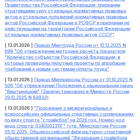
Правительства Российской Федерации, признании
утратившими силу отдельных нормативных правовых
актов и отдельных положений нормативных правовых
актов Российской Федерации и РСФСР и признании не
действующими на территории Российской Федерации
отдельных нормативных правовых актов СССР"
[ 13.01.2026 ]
Приказ Минтруда России от 10.12.2025 N
698 "Об утверждении методики расчета показателя
"Количество субъектов Российской Федерации, в
которых проведены пилотные проекты по апробации
требований к новым системам оплаты труда"
[ 13.01.2026 ]
Приказ Минприроды России от 01.10.2025 N
506 "Об утверждении Положения о национальном парке
"Виштынецкий" (Зарегистрировано в Минюсте России
29.12.2025 N 84833)
[ 13.01.2026 ]
"Положение о межрегиональных и
всероссийских официальных спортивных соревнованиях
по виду спорта "страйкбол" на 2026 год. Номер-код
вида спорта: 0340002311Г" (утв. Минспортом России
05.12.2025, Общероссийской физкультурно-спортивной
общественной организацией "Федерация страйкбола