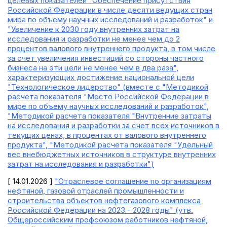
целевых показателей "Обеспечение присутствия
Российской Федерации в числе десяти ведущих стран
мира по объему научных исследований и разработок" и
"Увеличение к 2030 году внутренних затрат на
исследования и разработки не менее чем до 2
процентов валового внутреннего продукта, в том числе
за счет увеличения инвестиций со стороны частного
бизнеса на эти цели не менее чем в два раза",
характеризующих достижение национальной цели
"Технологическое лидерство" (вместе с "Методикой
расчета показателя "Место Российской Федерации в
мире по объему научных исследований и разработок",
"Методикой расчета показателя "Внутренние затраты
на исследования и разработки за счет всех источников в
текущих ценах, в процентах от валового внутреннего
продукта", "Методикой расчета показателя "Удельный
вес внебюджетных источников в структуре внутренних
затрат на исследования и разработки")
[ 14.01.2026 ]
"Отраслевое соглашение по организациям
нефтяной, газовой отраслей промышленности и
строительства объектов нефтегазового комплекса
Российской Федерации на 2023 - 2028 годы" (утв.
Общероссийским профсоюзом работников нефтяной,