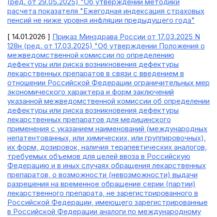
(ред. от 29.05.2025) "Об утверждении методики
расчета показателя "Ежегодная индексация страховых
пенсий не ниже уровня инфляции предыдущего года"
[ 14.01.2026 ]
Приказ Минздрава России от 17.03.2025 N
128н (ред. от 17.03.2025) "Об утверждении Положения о
межведомственной комиссии по определению
дефектуры или риска возникновения дефектуры
лекарственных препаратов в связи с введением в
отношении Российской Федерации ограничительных мер
экономического характера и форм заключений
указанной межведомственной комиссии об определении
дефектуры или риска возникновения дефектуры
лекарственных препаратов для медицинского
применения с указанием наименований (международных
непатентованных, или химических, или группировочных),
их форм, дозировок, наличия терапевтических аналогов,
требуемых объемов для целей ввоза в Российскую
Федерацию и в иных случаях обращения лекарственных
препаратов, о возможности (невозможности) выдачи
разрешения на временное обращение серии (партии)
лекарственного препарата, не зарегистрированного в
Российской Федерации, имеющего зарегистрированные
в Российской Федерации аналоги по международному