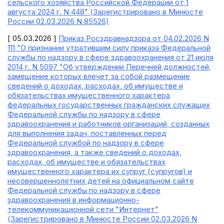
сельского хозяйства Российской Федерации от 1
августа 2024 г. N 448" (Зарегистрировано в Минюсте
России 02.03.2026 N 85526)
[ 05.03.2026 ]
Приказ Росздравнадзора от 04.02.2026 N
111 "О признании утратившим силу приказа Федеральной
службы по надзору в сфере здравоохранения от 21 июля
2014 г. N 5097 "Об утверждении Перечней должностей,
замещение которых влечет за собой размещение
сведений о доходах, расходах, об имуществе и
обязательствах имущественного характера
федеральных государственных гражданских служащих
Федеральной службы по надзору в сфере
здравоохранения и работников организаций, созданных
для выполнения задач, поставленных перед
Федеральной службой по надзору в сфере
здравоохранения, а также сведений о доходах,
расходах, об имуществе и обязательствах
имущественного характера их супруг (супругов) и
несовершеннолетних детей на официальном сайте
Федеральной службы по надзору в сфере
здравоохранения в информационно-
телекоммуникационной сети "Интернет"
(Зарегистрировано в Минюсте России 02.03.2026 N