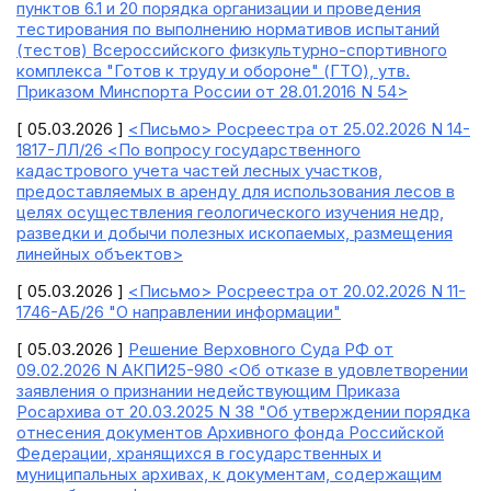
пунктов 6.1 и 20 порядка организации и проведения
тестирования по выполнению нормативов испытаний
(тестов) Всероссийского физкультурно-спортивного
комплекса "Готов к труду и обороне" (ГТО), утв.
Приказом Минспорта России от 28.01.2016 N 54>
[ 05.03.2026 ]
<Письмо> Росреестра от 25.02.2026 N 14-
1817-ЛЛ/26 <По вопросу государственного
кадастрового учета частей лесных участков,
предоставляемых в аренду для использования лесов в
целях осуществления геологического изучения недр,
разведки и добычи полезных ископаемых, размещения
линейных объектов>
[ 05.03.2026 ]
<Письмо> Росреестра от 20.02.2026 N 11-
1746-АБ/26 "О направлении информации"
[ 05.03.2026 ]
Решение Верховного Суда РФ от
09.02.2026 N АКПИ25-980 <Об отказе в удовлетворении
заявления о признании недействующим Приказа
Росархива от 20.03.2025 N 38 "Об утверждении порядка
отнесения документов Архивного фонда Российской
Федерации, хранящихся в государственных и
муниципальных архивах, к документам, содержащим