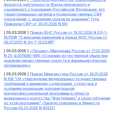
процессе деятельности Фонда пенсионного и
социального страхования Российской Федерации, его
территориальных органов и подведомственных СФР
учреждений, с указанием сроков их хранения" (утв.
Приказом СФР от 30.01.2026 N 66)
[ 05.03.2026 ]
Приказ ФНС России от 19.02.2026 N ЕД-1-
19/110@ "О внесении изменений в приказ ФНС России от
09.07.2013 N ЗН-7-12/234@"
[ 05.03.2026 ]
<Письмо> Минздрава России от 17.02.2026
N 25-4/3011080-986 <О нормах естественной убыли при
хранении лекарственных средств в фармацевтических
организациях>
[ 05.03.2026 ]
Приказ Минкультуры России от 26.01.2026
N 108 "Об утверждении федеральных государственных
требований к минимуму содержания, структуре и
условиям реализации дополнительной
предпрофессиональной программы в области
музыкального искусства "Фортепиано" и сроку обучения
по этой программе" (Зарегистрировано в Минюсте
России 02.03.2026 N 85522)