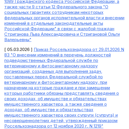
1089 Гражданского кодекса Российской Федерации, а
также части 9 статьи 12 Федерального закона "О
социальных гарантиях сотрудникам некоторых
федеральных органов исполнительной власти и внесении
изменений в отдельные законодательные акты
Российской Федерации" в связи с жалобой граждан
Стриганова Льва Александровича и Стригановой Ольги
Валерьевны"
[ 05.03.2026 ]
Приказ Россельхознадзора от 29.01.2026 N
83 "О внесении изменений в перечень должностей
подведомственных Федеральной службе по
ветеринарному и фитосанитарному надзору
организаций, созданных для выполнения задач,
поставленных перед Федеральной службой по
ветеринарному и фитосанитарному надзору, при
назначении на которые граждане и при замещении
которых работники обязаны представлять сведения о
своих доходах, об имуществе и обязательствах
имущественного характера, а также сведения о
доходах, об имуществе и обязательствах
имущественного характера своих супруги (супруга) и
несовершеннолетних детей, утвержденный приказом
Россельхознадзора от 12 ноября 2020 г. N 1219"