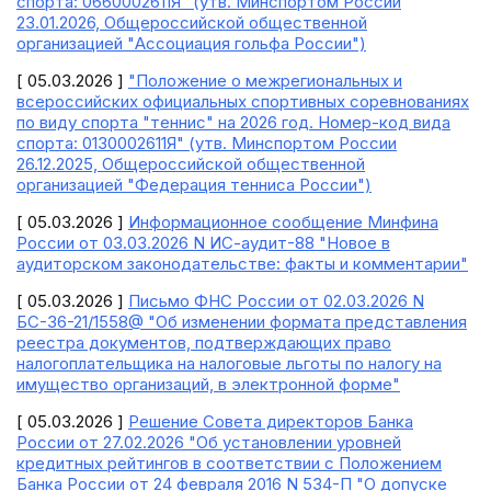
спорта: 0660002611Я" (утв. Минспортом России
23.01.2026, Общероссийской общественной
организацией "Ассоциация гольфа России")
[ 05.03.2026 ]
"Положение о межрегиональных и
всероссийских официальных спортивных соревнованиях
по виду спорта "теннис" на 2026 год. Номер-код вида
спорта: 0130002611Я" (утв. Минспортом России
26.12.2025, Общероссийской общественной
организацией "Федерация тенниса России")
[ 05.03.2026 ]
Информационное сообщение Минфина
России от 03.03.2026 N ИС-аудит-88 "Новое в
аудиторском законодательстве: факты и комментарии"
[ 05.03.2026 ]
Письмо ФНС России от 02.03.2026 N
БС-36-21/1558@ "Об изменении формата представления
реестра документов, подтверждающих право
налогоплательщика на налоговые льготы по налогу на
имущество организаций, в электронной форме"
[ 05.03.2026 ]
Решение Совета директоров Банка
России от 27.02.2026 "Об установлении уровней
кредитных рейтингов в соответствии с Положением
Банка России от 24 февраля 2016 N 534-П "О допуске