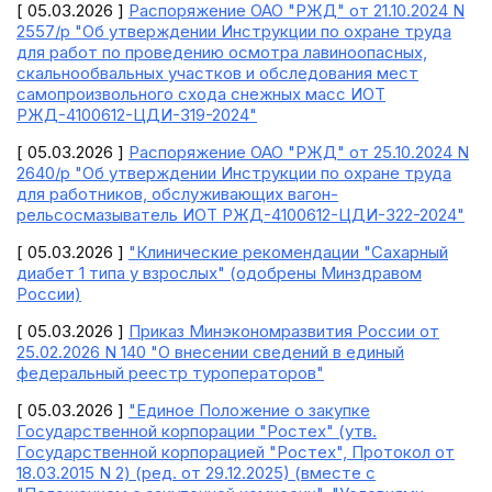
[ 05.03.2026 ]
Распоряжение ОАО "РЖД" от 21.10.2024 N
2557/р "Об утверждении Инструкции по охране труда
для работ по проведению осмотра лавиноопасных,
скальнообвальных участков и обследования мест
самопроизвольного схода снежных масс ИОТ
РЖД-4100612-ЦДИ-319-2024"
[ 05.03.2026 ]
Распоряжение ОАО "РЖД" от 25.10.2024 N
2640/р "Об утверждении Инструкции по охране труда
для работников, обслуживающих вагон-
рельсосмазыватель ИОТ РЖД-4100612-ЦДИ-322-2024"
[ 05.03.2026 ]
"Клинические рекомендации "Сахарный
диабет 1 типа у взрослых" (одобрены Минздравом
России)
[ 05.03.2026 ]
Приказ Минэкономразвития России от
25.02.2026 N 140 "О внесении сведений в единый
федеральный реестр туроператоров"
[ 05.03.2026 ]
"Единое Положение о закупке
Государственной корпорации "Ростех" (утв.
Государственной корпорацией "Ростех", Протокол от
18.03.2015 N 2) (ред. от 29.12.2025) (вместе с