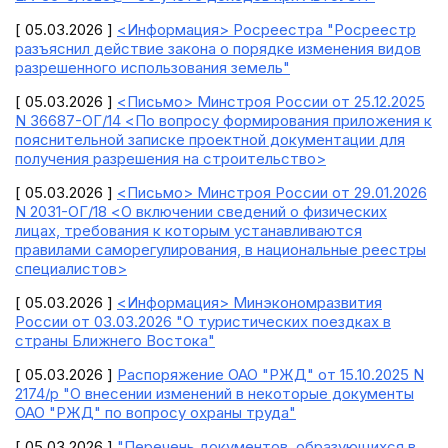
[ 05.03.2026 ]
<Информация> Росреестра "Росреестр
разъяснил действие закона о порядке изменения видов
разрешенного использования земель"
[ 05.03.2026 ]
<Письмо> Минстроя России от 25.12.2025
N 36687-ОГ/14 <По вопросу формирования приложения к
пояснительной записке проектной документации для
получения разрешения на строительство>
[ 05.03.2026 ]
<Письмо> Минстроя России от 29.01.2026
N 2031-ОГ/18 <О включении сведений о физических
лицах, требования к которым устанавливаются
правилами саморегулирования, в национальные реестры
специалистов>
[ 05.03.2026 ]
<Информация> Минэкономразвития
России от 03.03.2026 "О туристических поездках в
страны Ближнего Востока"
[ 05.03.2026 ]
Распоряжение ОАО "РЖД" от 15.10.2025 N
2174/р "О внесении изменений в некоторые документы
ОАО "РЖД" по вопросу охраны труда"
[ 05.03.2026 ]
"Перечень документов, образующихся в