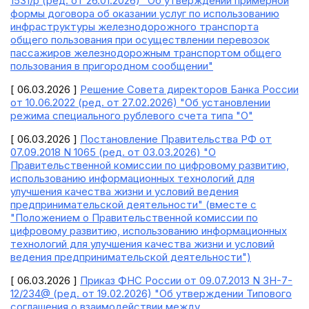
1531/р (ред. от 26.01.2026) "Об утверждении примерной
формы договора об оказании услуг по использованию
инфраструктуры железнодорожного транспорта
общего пользования при осуществлении перевозок
пассажиров железнодорожным транспортом общего
пользования в пригородном сообщении"
[ 06.03.2026 ]
Решение Совета директоров Банка России
от 10.06.2022 (ред. от 27.02.2026) "Об установлении
режима специального рублевого счета типа "О"
[ 06.03.2026 ]
Постановление Правительства РФ от
07.09.2018 N 1065 (ред. от 03.03.2026) "О
Правительственной комиссии по цифровому развитию,
использованию информационных технологий для
улучшения качества жизни и условий ведения
предпринимательской деятельности" (вместе с
"Положением о Правительственной комиссии по
цифровому развитию, использованию информационных
технологий для улучшения качества жизни и условий
ведения предпринимательской деятельности")
[ 06.03.2026 ]
Приказ ФНС России от 09.07.2013 N ЗН-7-
12/234@ (ред. от 19.02.2026) "Об утверждении Типового
соглашения о взаимодействии между