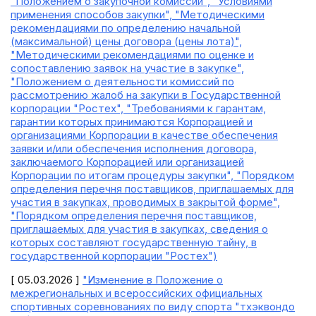
"Положением о закупочной комиссии", "Условиями
применения способов закупки", "Методическими
рекомендациями по определению начальной
(максимальной) цены договора (цены лота)",
"Методическими рекомендациями по оценке и
сопоставлению заявок на участие в закупке",
"Положением о деятельности комиссий по
рассмотрению жалоб на закупки в Государственной
корпорации "Ростех", "Требованиями к гарантам,
гарантии которых принимаются Корпорацией и
организациями Корпорации в качестве обеспечения
заявки и/или обеспечения исполнения договора,
заключаемого Корпорацией или организацией
Корпорации по итогам процедуры закупки", "Порядком
определения перечня поставщиков, приглашаемых для
участия в закупках, проводимых в закрытой форме",
"Порядком определения перечня поставщиков,
приглашаемых для участия в закупках, сведения о
которых составляют государственную тайну, в
государственной корпорации "Ростех")
[ 05.03.2026 ]
"Изменение в Положение о
межрегиональных и всероссийских официальных
спортивных соревнованиях по виду спорта "тхэквондо