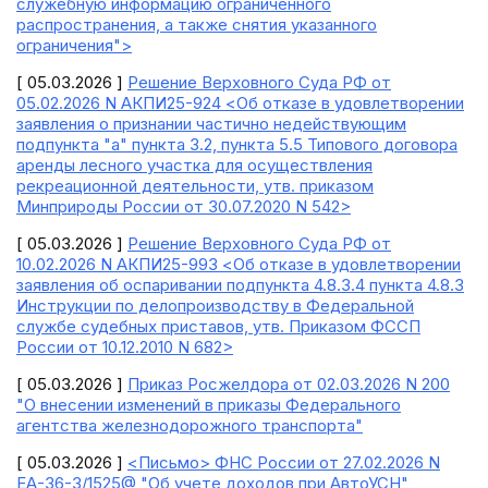
служебную информацию ограниченного
распространения, а также снятия указанного
ограничения">
[ 05.03.2026 ]
Решение Верховного Суда РФ от
05.02.2026 N АКПИ25-924 <Об отказе в удовлетворении
заявления о признании частично недействующим
подпункта "а" пункта 3.2, пункта 5.5 Типового договора
аренды лесного участка для осуществления
рекреационной деятельности, утв. приказом
Минприроды России от 30.07.2020 N 542>
[ 05.03.2026 ]
Решение Верховного Суда РФ от
10.02.2026 N АКПИ25-993 <Об отказе в удовлетворении
заявления об оспаривании подпункта 4.8.3.4 пункта 4.8.3
Инструкции по делопроизводству в Федеральной
службе судебных приставов, утв. Приказом ФССП
России от 10.12.2010 N 682>
[ 05.03.2026 ]
Приказ Росжелдора от 02.03.2026 N 200
"О внесении изменений в приказы Федерального
агентства железнодорожного транспорта"
[ 05.03.2026 ]
<Письмо> ФНС России от 27.02.2026 N
ЕА-36-3/1525@ "Об учете доходов при АвтоУСН"