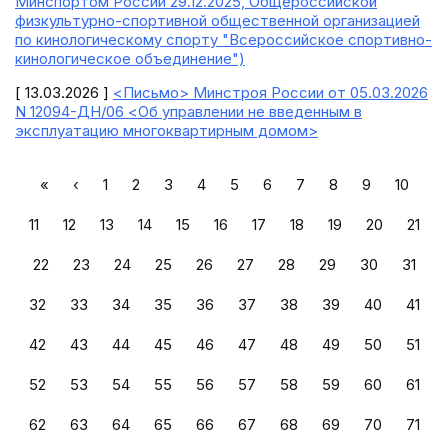
Минспортом России 29.12.2025, Общероссийской
физкультурно-спортивной общественной организацией
по кинологическому спорту "Всероссийское спортивно-
кинологическое объединение")
[ 13.03.2026 ]
<Письмо> Минстроя России от 05.03.2026
N 12094-ДН/06 <Об управлении не введенным в
эксплуатацию многоквартирным домом>
«
‹
1
2
3
4
5
6
7
8
9
10
11
12
13
14
15
16
17
18
19
20
21
22
23
24
25
26
27
28
29
30
31
32
33
34
35
36
37
38
39
40
41
42
43
44
45
46
47
48
49
50
51
52
53
54
55
56
57
58
59
60
61
62
63
64
65
66
67
68
69
70
71