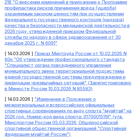
218 "О внесении изменений в приложение к Программе
профилактики рисков причинения вреда (ущерба)
охраняемым законом ценностям при осуществлении
федерального государственного контроля (надзора)
качества и безопасности медицинской деятельности в
2026 году, утвержденной приказом Федеральной
службы по надзору в сфере здравоохранения от 30
декабря 2025 г. N 6091"
[ 14.03.2026 ]
Приказ Минтруда России от 10.02.2026 N
60н "Об утверждении профессионального стандарта
"Специалист органа повседневного управления
муниципального звена территориальной подсистемы
единой государственной системы предупреждения и
ликвидации чрезвычайных ситуаций" (Зарегистрировано
в Минюсте России 10.03.2026 N 85593)
[ 14.03.2026 ]
"Изменение в Положение о
межрегиональных и всероссийских официальных
спортивных соревнованиях по виду спорта "муайтай" на
2026 год. Номер-код вида спорта: 0170001511Я" (утв.
Минспортом России 05.03.2026, Общероссийской
спортивной общественной организацией "Спортивная
федерация муайтай России")