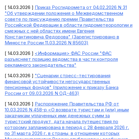
[ 14.03.2026 ]
Приказ Росгидромета от 04.02.2026 N 31
"Об утверждении положения о Межведомственном
совете по присуждению премии Правительства
Российской Федерации в области гидрометеорологии и
смежных с ней областях имени Евгения
Константиновича Федорова" (Зарегистрировано в
Минюсте России 11.03.2026 N 85603)
[ 14.03.2026 ]
<Информация> ФАС России "ФАС
разъясняет позицию ведомства в части контроля
рекламного законодательства"
[ 14.03.2026 ]
"Сценарии стресс-тестирования
финансовой устойчивости негосударственных
пенсионных фондов" (приложение к приказу Банка
России от 09.03.2026 N ОД-463)
[ 14.03.2026 ]
Распоряжение Правительства РФ от
10.03.2026 N 458-р <О возврате туристам и (или) иным
заказчикам уплаченных ими денежных сумм за
туристский продукт, дата начала путешествия по
которому запланирована в период с 28 февраля 2026 г.
по 31 марта 2026 г. в страны, в отношении которых