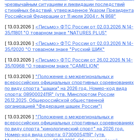
чрезвычайным ситуациям и ликвидации последствий
стихийных бедствий, утвержденное Указом Президента
Российской Федерации от 11 июля 2004 г. N 868"
[ 13.03.2026 ]
<Письмо> ФТС России от 02.03.2026 N 14-
35/11801 "О товарном знаке "NATURES PLUS"
[ 13.03.2026 ]
<Письмо> ФТС России от 02.03.2026 N 14-
35/12020 "О товарном знаке "Русский ШИК"
[ 13.03.2026 ]
<Письмо> ФТС России от 26.02.2026 N 14-
35/10968 "О товарном знаке "CAMELION"
[ 13.03.2026 ]
"Положение о межрегиональных и
всероссийских официальных спортивных соревнованиях
по виду спорта "шашки" на 2026 год. Номер-код вида
спорта: 0890002411Я" (утв. Минспортом России
26.12.2025, Общероссийской общественной
организацией "Федерация шашек России")
[ 13.03.2026 ]
"Положение о межрегиональных и
всероссийских официальных спортивных соревнованиях
по виду спорта "кинологический спорт" на 2026 год.
Номер-код вида спорта: 0730005411Я" (утв.