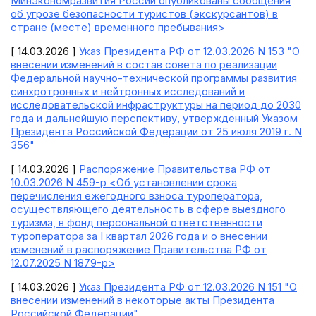
Минэкономразвития России опубликованы сообщения
об угрозе безопасности туристов (экскурсантов) в
стране (месте) временного пребывания>
[ 14.03.2026 ]
Указ Президента РФ от 12.03.2026 N 153 "О
внесении изменений в состав совета по реализации
Федеральной научно-технической программы развития
синхротронных и нейтронных исследований и
исследовательской инфраструктуры на период до 2030
года и дальнейшую перспективу, утвержденный Указом
Президента Российской Федерации от 25 июля 2019 г. N
356"
[ 14.03.2026 ]
Распоряжение Правительства РФ от
10.03.2026 N 459-р <Об установлении срока
перечисления ежегодного взноса туроператора,
осуществляющего деятельность в сфере выездного
туризма, в фонд персональной ответственности
туроператора за I квартал 2026 года и о внесении
изменений в распоряжение Правительства РФ от
12.07.2025 N 1879-р>
[ 14.03.2026 ]
Указ Президента РФ от 12.03.2026 N 151 "О
внесении изменений в некоторые акты Президента
Российской Федерации"