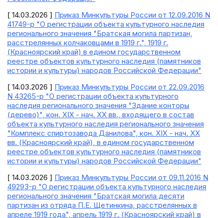
[ 14.03.2026 ]
Приказ Минкультуры России от 12.09.2016 N
41749-р "О регистрации объекта культурного наследия
регионального значения "Братская могила партизан,
расстрелянных колчаковцами в 1919 г.", 1919 г.
(Красноярский край) в едином государственном
реестре объектов культурного наследия (памятников
истории и культуры) народов Российской Федерации"
[ 14.03.2026 ]
Приказ Минкультуры России от 22.09.2016
N 43265-р "О регистрации объекта культурного
наследия регионального значения "Здание конторы
(дерево)", кон. XIX - нач. XX вв., входящего в состав
объекта культурного наследия регионального значения
"Комплекс спиртозавода Данилова", кон. XIX - нач. XX
вв. (Красноярский край), в едином государственном
реестре объектов культурного наследия (памятников
истории и культуры) народов Российской Федерации"
[ 14.03.2026 ]
Приказ Минкультуры России от 09.11.2016 N
49293-р "О регистрации объекта культурного наследия
регионального значения "Братская могила десяти
партизан из отряда П.Е. Щетинкина, расстрелянных в
апреле 1919 года", апрель 1919 г. (Красноярский край) в