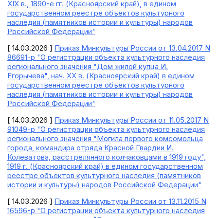
XIX в., 1890-е гг. (Красноярский край), в едином
государственном реестре объектов культурного
наследия (памятников истории и культуры) народов
Российской Федерации"
[ 14.03.2026 ]
Приказ Минкультуры России от 13.04.2017 N
86691-р "О регистрации объекта культурного наследия
регионального значения "Дом жилой купца И.
Егорычева", нач. XX в. (Красноярский край) в едином
государственном реестре объектов культурного
наследия (памятников истории и культуры) народов
Российской Федерации"
[ 14.03.2026 ]
Приказ Минкультуры России от 11.05.2017 N
91049-р "О регистрации объекта культурного наследия
регионального значения "Могила первого комсомольца
города, командира отряда Красной Гвардии И.
Колеватова, расстрелянного колчаковцами в 1919 году",
1919 г. (Красноярский край) в едином государственном
реестре объектов культурного наследия (памятников
истории и культуры) народов Российской Федерации"
[ 14.03.2026 ]
Приказ Минкультуры России от 13.11.2015 N
16596-р "О регистрации объекта культурного наследия