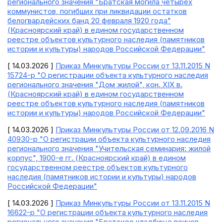
регионального значения "Братская могила четырех
коммунистов, погибших при ликвидации остатков
белогвардейских банд 20 февраля 1920 года"
(Красноярский край) в едином государственном
реестре объектов культурного наследия (памятников
истории и культуры) народов Российской Федерации"
[ 14.03.2026 ]
Приказ Минкультуры России от 13.11.2015 N
15724-р "О регистрации объекта культурного наследия
регионального значения "Дом жилой", кон. XIX в.
(Красноярский край) в едином государственном
реестре объектов культурного наследия (памятников
истории и культуры) народов Российской Федерации"
[ 14.03.2026 ]
Приказ Минкультуры России от 12.09.2016 N
40930-р "О регистрации объекта культурного наследия
регионального значения "Учительская семинария: жилой
корпус", 1900-е гг. (Красноярский край) в едином
государственном реестре объектов культурного
наследия (памятников истории и культуры) народов
Российской Федерации"
[ 14.03.2026 ]
Приказ Минкультуры России от 13.11.2015 N
16622-р "О регистрации объекта культурного наследия
регионального значения "Братское кладбище воинов