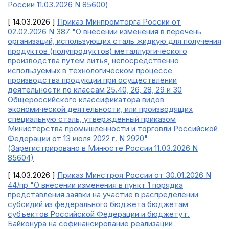
России 11.03.2026 N 85600)
[ 14.03.2026 ]
Приказ Минпромторга России от
02.02.2026 N 387 "О внесении изменения в перечень
организаций, использующих сталь жидкую для получения
продуктов (полупродуктов) металлургического
производства путем литья, непосредственно
используемых в технологическом процессе
производства продукции при осуществлении
деятельности по классам 25.40, 26, 28, 29 и 30
Общероссийского классификатора видов
экономической деятельности, или производящих
специальную сталь, утвержденный приказом
Министерства промышленности и торговли Российской
Федерации от 13 июля 2022 г. N 2920"
(Зарегистрировано в Минюсте России 11.03.2026 N
85604)
[ 14.03.2026 ]
Приказ Минстроя России от 30.01.2026 N
44/пр "О внесении изменения в пункт 1 порядка
представления заявки на участие в распределении
субсидий из федерального бюджета бюджетам
субъектов Российской Федерации и бюджету г.
Байконура на софинансирование реализации