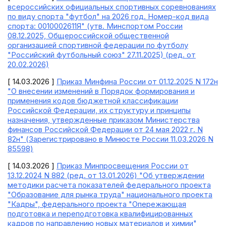
всероссийских официальных спортивных соревнованиях
по виду спорта "футбол" на 2026 год. Номер-код вида
спорта: 0010002611Я" (утв. Минспортом России
08.12.2025, Общероссийской общественной
организацией спортивной федерации по футболу
"Российский футбольный союз" 27.11.2025) (ред. от
20.02.2026)
[ 14.03.2026 ]
Приказ Минфина России от 01.12.2025 N 172н
"О внесении изменений в Порядок формирования и
применения кодов бюджетной классификации
Российской Федерации, их структуру и принципы
назначения, утвержденные приказом Министерства
финансов Российской Федерации от 24 мая 2022 г. N
82н" (Зарегистрировано в Минюсте России 11.03.2026 N
85598)
[ 14.03.2026 ]
Приказ Минпросвещения России от
13.12.2024 N 882 (ред. от 13.01.2026) "Об утверждении
методики расчета показателей федерального проекта
"Образование для рынка труда" национального проекта
"Кадры", федерального проекта "Опережающая
подготовка и переподготовка квалифицированных
кадров по направлению новых материалов и химии"