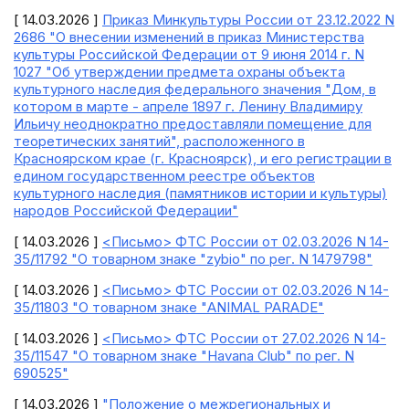
[ 14.03.2026 ]
Приказ Минкультуры России от 23.12.2022 N
2686 "О внесении изменений в приказ Министерства
культуры Российской Федерации от 9 июня 2014 г. N
1027 "Об утверждении предмета охраны объекта
культурного наследия федерального значения "Дом, в
котором в марте - апреле 1897 г. Ленину Владимиру
Ильичу неоднократно предоставляли помещение для
теоретических занятий", расположенного в
Красноярском крае (г. Красноярск), и его регистрации в
едином государственном реестре объектов
культурного наследия (памятников истории и культуры)
народов Российской Федерации"
[ 14.03.2026 ]
<Письмо> ФТС России от 02.03.2026 N 14-
35/11792 "О товарном знаке "zybio" по рег. N 1479798"
[ 14.03.2026 ]
<Письмо> ФТС России от 02.03.2026 N 14-
35/11803 "О товарном знаке "ANIMAL PARADE"
[ 14.03.2026 ]
<Письмо> ФТС России от 27.02.2026 N 14-
35/11547 "О товарном знаке "Havana Club" по рег. N
690525"
[ 14.03.2026 ]
"Положение о межрегиональных и