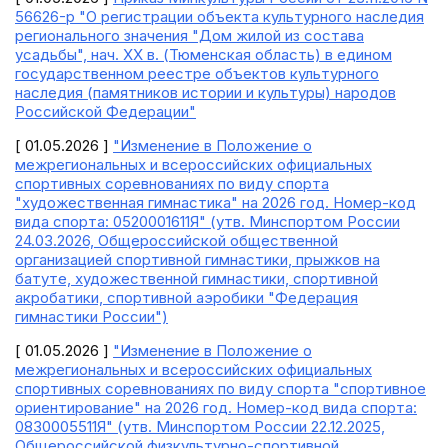
56626-р "О регистрации объекта культурного наследия
регионального значения "Дом жилой из состава
усадьбы", нач. XX в. (Тюменская область) в едином
государственном реестре объектов культурного
наследия (памятников истории и культуры) народов
Российской Федерации"
[ 01.05.2026 ]
"Изменение в Положение о
межрегиональных и всероссийских официальных
спортивных соревнованиях по виду спорта
"художественная гимнастика" на 2026 год. Номер-код
вида спорта: 0520001611Я" (утв. Минспортом России
24.03.2026, Общероссийской общественной
организацией спортивной гимнастики, прыжков на
батуте, художественной гимнастики, спортивной
акробатики, спортивной аэробики "Федерация
гимнастики России")
[ 01.05.2026 ]
"Изменение в Положение о
межрегиональных и всероссийских официальных
спортивных соревнованиях по виду спорта "спортивное
ориентирование" на 2026 год. Номер-код вида спорта:
0830005511Я" (утв. Минспортом России 22.12.2025,
Общероссийской физкультурно-спортивной