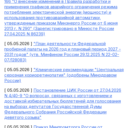
166 "О внесении изменений в Правила разработки и
применения графиков аварийного ограничения режима
потребления электрической энергии (мощности) и
использования противоаварийной автоматики,
утвержденные приказом Минэнерго России от 6 июня
2013 г. N 290" (Зарегистрировано в Минюсте России
27.04.2025 N 86239)
[ 05.05.2026 ]
"План деятельности Федеральной
пробирной палаты на 2026 год и плановый период 2027 -
2031 годов" (утв. Минфином России 29.12.2025 N 22-02-
07/128083)
[ 05.05.2026 ]
"Клинические рекомендации "Центральная
серозная хориоретинопатия" (одобрены Минздравом
России)
[ 05.05.2026 ]
Постановление ЦИК России от 27.04.2026
N 4/40-9 "О вопросах, связанных с изготовлением и
доставкой избирательных бюллетеней для голосования
на выборах депутатов Государственной Думы
Федерального Собрания Российской Федерации
девятого созыва"
[ 05.05.2026 ]
Приказ Минпромторга России от