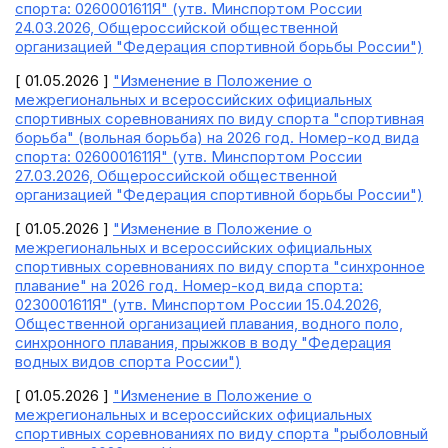
спорта: 0260001611Я" (утв. Минспортом России
24.03.2026, Общероссийской общественной
организацией "Федерация спортивной борьбы России")
[ 01.05.2026 ]
"Изменение в Положение о
межрегиональных и всероссийских официальных
спортивных соревнованиях по виду спорта "спортивная
борьба" (вольная борьба) на 2026 год. Номер-код вида
спорта: 0260001611Я" (утв. Минспортом России
27.03.2026, Общероссийской общественной
организацией "Федерация спортивной борьбы России")
[ 01.05.2026 ]
"Изменение в Положение о
межрегиональных и всероссийских официальных
спортивных соревнованиях по виду спорта "синхронное
плавание" на 2026 год. Номер-код вида спорта:
0230001611Я" (утв. Минспортом России 15.04.2026,
Общественной организацией плавания, водного поло,
синхронного плавания, прыжков в воду "Федерация
водных видов спорта России")
[ 01.05.2026 ]
"Изменение в Положение о
межрегиональных и всероссийских официальных
спортивных соревнованиях по виду спорта "рыболовный