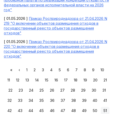
пробирной палаты по реализации Концепции открытости
федеральных органов исполнительной власти на 2026
год"
[ 01.05.2026 ]
Приказ Росприроднадзора от 21.04.2026 N
219 "О включении объектов размещения отходов в
государственный реестр объектов размещения
отходов"
[ 01.05.2026 ]
Приказ Росприроднадзора от 21.04.2026 N
220 "О включении объектов размещения отходов в
государственный реестр объектов размещения
отходов"
«
‹
1
2
3
4
5
6
7
8
9
10
11
12
13
14
15
16
17
18
19
20
21
22
23
24
25
26
27
28
29
30
31
32
33
34
35
36
37
38
39
40
41
42
43
44
45
46
47
48
49
50
51