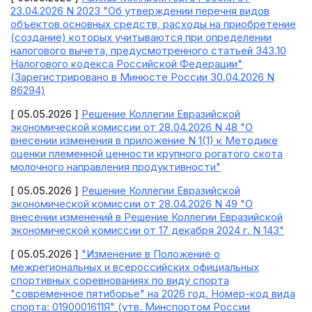
23.04.2026 N 2023 "Об утверждении перечня видов
объектов основных средств, расходы на приобретение
(создание) которых учитываются при определении
налогового вычета, предусмотренного статьей 343.10
Налогового кодекса Российской Федерации"
(Зарегистрировано в Минюсте России 30.04.2026 N
86294)
[ 05.05.2026 ]
Решение Коллегии Евразийской
экономической комиссии от 28.04.2026 N 48 "О
внесении изменения в приложение N 1(1) к Методике
оценки племенной ценности крупного рогатого скота
молочного направления продуктивности"
[ 05.05.2026 ]
Решение Коллегии Евразийской
экономической комиссии от 28.04.2026 N 49 "О
внесении изменений в Решение Коллегии Евразийской
экономической комиссии от 17 декабря 2024 г. N 143"
[ 05.05.2026 ]
"Изменение в Положение о
межрегиональных и всероссийских официальных
спортивных соревнованиях по виду спорта
"современное пятиборье" на 2026 год. Номер-код вида
спорта: 0190001611Я" (утв. Минспортом России