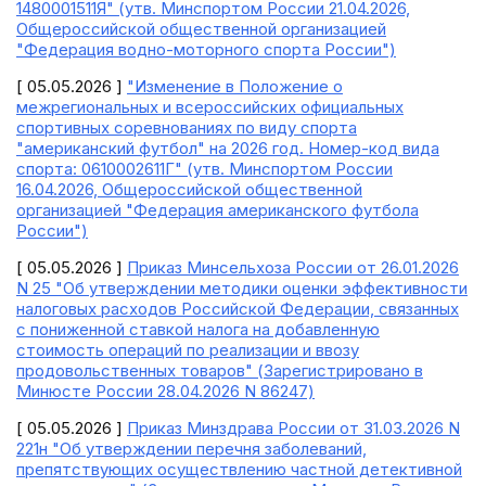
1480001511Я" (утв. Минспортом России 21.04.2026,
Общероссийской общественной организацией
"Федерация водно-моторного спорта России")
[ 05.05.2026 ]
"Изменение в Положение о
межрегиональных и всероссийских официальных
спортивных соревнованиях по виду спорта
"американский футбол" на 2026 год. Номер-код вида
спорта: 0610002611Г" (утв. Минспортом России
16.04.2026, Общероссийской общественной
организацией "Федерация американского футбола
России")
[ 05.05.2026 ]
Приказ Минсельхоза России от 26.01.2026
N 25 "Об утверждении методики оценки эффективности
налоговых расходов Российской Федерации, связанных
с пониженной ставкой налога на добавленную
стоимость операций по реализации и ввозу
продовольственных товаров" (Зарегистрировано в
Минюсте России 28.04.2026 N 86247)
[ 05.05.2026 ]
Приказ Минздрава России от 31.03.2026 N
221н "Об утверждении перечня заболеваний,
препятствующих осуществлению частной детективной