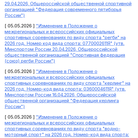
29.04.2026, Общероссийской общественной спортивной
организацией "Федерация современного пятиборья
России")
[ 05.05.2026 ]
"Изменение в Положение о
межрегиональных и всероссийских официальных
спортивных соревнованиях по виду спорта "регби" на
2026 год. Номер код вида спорта: 0770002611Я" (утв.
Минспортом России 20.04.2026, Общероссийской
общественной организацией "Спортивная федерация
(союз) регби России")
[ 05.05.2026 ]
"Изменение в Положение о
межрегиональных и всероссийских официальных
спортивных соревнованиях по виду спорта "керлинг" на
2026 год. Номер-код вида спорта: 0360004611Я" (утв.
Минспортом России 16.04.2026, Общероссийской
общественной организацией "Федерация керлинга
России")
[ 05.05.2026 ]
"Изменение в Положение о
межрегиональных и всероссийских официальных
спортивных соревнованиях по виду спорта "водно-
моторный спорт" на 2026 год. Номер-код вида спорта: