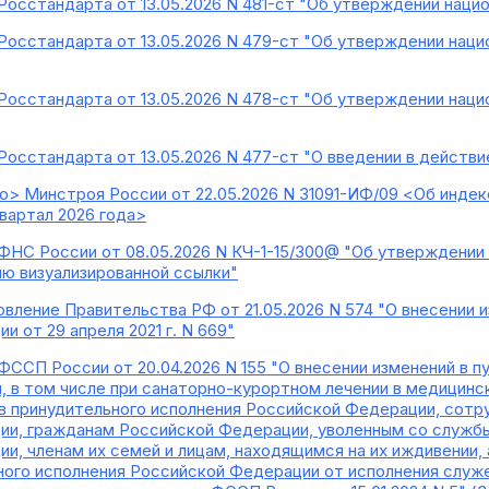
Росстандарта от 13.05.2026 N 481-ст "Об утверждении нац
Росстандарта от 13.05.2026 N 479-ст "Об утверждении нац
Росстандарта от 13.05.2026 N 478-ст "Об утверждении нац
Росстандарта от 13.05.2026 N 477-ст "О введении в действ
> Минстроя России от 22.05.2026 N 31091-ИФ/09 <Об инде
квартал 2026 года>
ФНС России от 08.05.2026 N КЧ-1-15/300@ "Об утверждении
лю визуализированной ссылки"
вление Правительства РФ от 21.05.2026 N 574 "О внесении 
 от 29 апреля 2021 г. N 669"
ФССП России от 20.04.2026 N 155 "О внесении изменений в пу
 в том числе при санаторно-курортном лечении в медицинс
ов принудительного исполнения Российской Федерации, сотр
и, гражданам Российской Федерации, уволенным со службы 
и, членам их семей и лицам, находящимся на их иждивении,
ного исполнения Российской Федерации от исполнения служе