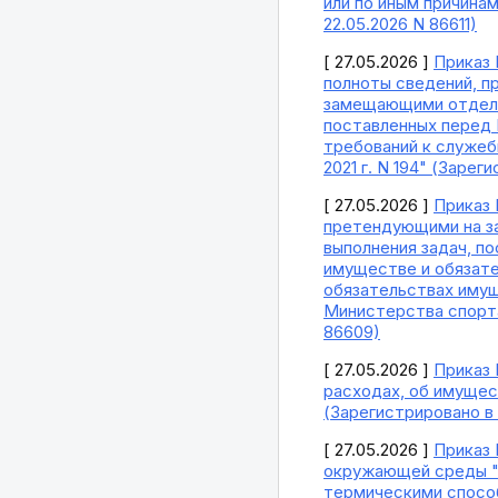
или по иным причина
22.05.2026 N 86611)
[ 27.05.2026 ]
Приказ 
полноты сведений, п
замещающими отдельн
поставленных перед 
требований к служе
2021 г. N 194" (Заре
[ 27.05.2026 ]
Приказ 
претендующими на за
выполнения задач, п
имуществе и обязате
обязательствах имущ
Министерства спорта
86609)
[ 27.05.2026 ]
Приказ 
расходах, об имущес
(Зарегистрировано в
[ 27.05.2026 ]
Приказ 
окружающей среды "Т
термическими способ