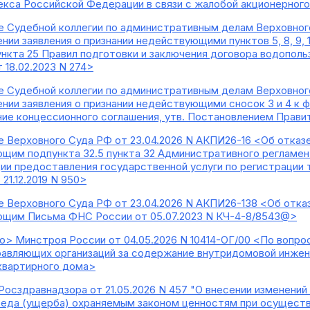
екса Российской Федерации в связи с жалобой акционерног
 Судебной коллегии по административным делам Верховного
ии заявления о признании недействующими пунктов 5, 8, 9, 14,
пункта 25 Правил подготовки и заключения договора водопол
 18.02.2023 N 274>
 Судебной коллегии по административным делам Верховного
нии заявления о признании недействующими сносок 3 и 4 к ф
ние концессионного соглашения, утв. Постановлением Правит
 Верховного Суда РФ от 23.04.2026 N АКПИ26-16 <Об отказе
щим подпункта 32.5 пункта 32 Административного регламе
и предоставления государственной услуги по регистрации
1.12.2019 N 950>
 Верховного Суда РФ от 23.04.2026 N АКПИ26-138 <Об отказ
ющим Письма ФНС России от 05.07.2023 N КЧ-4-8/8543@>
> Минстроя России от 04.05.2026 N 10414-ОГ/00 <По вопро
равляющих организаций за содержание внутридомовой инже
квартирного дома>
Росздравнадзора от 21.05.2026 N 457 "О внесении изменени
реда (ущерба) охраняемым законом ценностям при осущест