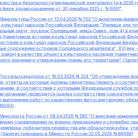
качества и безопасности медицинской деятельности в 2026 
сфере здравоохранения от 30 декабря 2025 г. N 6091"
Минкультуры России от 13.04.2026 N 702 "О включении выявл
 культуры) народов Российской Федерации "Училище для труд
льный округ, поселок Соловецкий, улица Сивко, дом 4) в е
я (памятников истории и культуры) народов Российской Фед
 истории и культуры) народов Российской Федерации федер
ые сооружения островов Соловецкого архипелага", XVI век -
 район) в качестве объекта культурного наследия (памятник
ого значения и утверждении границ его территории" (Зарег
Россельхознадзора от 18.03.2026 N 324 "Об утверждении ф
в, ответы на которые должны свидетельствовать о соответ
аниям, в соответствии с которыми Федеральной службой п
и органами) проводится оценка соответствия соискателя ли
о выполнения работ по карантинному фитосанитарному обез
86593)
Минспорта России от 08.04.2026 N 285 "О внесении изменен
вному соревнованию по военно-прикладному и служебно-при
чемпиона, победителя первенства или обладателя кубка, ут
" (Зарегистрировано в Минюсте России 22.05.2026 N 86588)