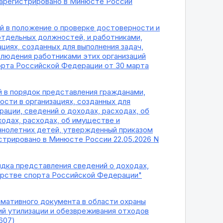
(Зарегистрировано в Минюсте России
ий в положение о проверке достоверности и
тдельных должностей, и работниками,
иях, созданных для выполнения задач,
людения работниками этих организаций
орта Российской Федерации от 30 марта
й в порядок представления гражданами,
ти в организациях, созданных для
ации, сведений о доходах, расходах, об
одах, расходах, об имуществе и
еннолетних детей, утвержденный приказом
истрировано в Минюсте России 22.05.2026 N
ядка представления сведений о доходах,
ерстве спорта Российской Федерации"
рмативного документа в области охраны
й утилизации и обезвреживания отходов
607)