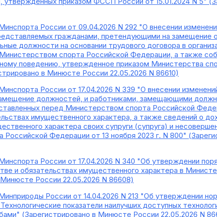
м, утвержденных приказом ФССП России от 15.01.2024 N 5" 
Минспорта России от 09.04.2026 N 292 "О внесении изменен
редставляемых гражданами, претендующими на замещение о
ые должности на основании трудового договора в организац
Министерством спорта Российской Федерации, а также соб
бному поведению, утвержденное приказом Министерства сп
гистрировано в Минюсте России 22.05.2026 N 86610)
Минспорта России от 17.04.2026 N 339 "О внесении изменени
мещение должностей, и работниками, замещающими должнос
оставленных перед Министерством спорта Российской Федер
льствах имущественного характера, а также сведений о дох
ественного характера своих супруги (супруга) и несоверш
 Российской Федерации от 13 ноября 2023 г. N 800" (Зарег
Минспорта России от 17.04.2026 N 340 "Об утверждении пор
тве и обязательствах имущественного характера в Минист
 Минюсте России 22.05.2026 N 86608)
Минприроды России от 14.04.2026 N 213 "Об утверждении но
ехнологические показатели наилучших доступных технологи
ами" (Зарегистрировано в Минюсте России 22.05.2026 N 86