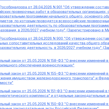
Рособрнадзора от 28.04.2026 N 901 "Об утверждении состав
йских проверочных работ в образовательных организациях
азовательным программам начального общего, основного общ
дметов, по которым проводятся всероссийские проверочные
азовательную деятельность по образовательным программам
азования, в 2026/2027 учебном году" (Зарегистрировано в М
Рособрнадзора от 28.04.2026 N 900 "Об утверждении состав
ьных сопоставительных исследований качества общего образ
зовательную деятельность, в 2026/2027 учебном году" (З
ьный закон от 25.05.2026 N 158-ФЗ "О внесении изменений 
жилищного обеспечения военнослужащих"
ьный закон от 25.05.2026 N 155-ФЗ "О внесении изменений 
яжения имуществом железнодорожного транспорта" и Федер
имости"
ьный закон от 25.05.2026 N 151-ФЗ "О внесении изменений 
нергетического комплекса" и отдельные законодательные 
ьный закон от 25.05.2026 N 150-ФЗ "О внесении изменений 
дельные законодательные акты Российской Федерации"