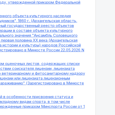
году, утвержденной приказом Федеральной
енного объекта культурного наследия
ников", 1860 г. (Архангельская область,
диный государственный реестр объектов
ерации в составе объекта культурного
ального значения "Ансамбль Соловецкого
 первая половина XX века (Архангельская
а истории и культуры) народов Российской
истрировано в Минюсте России 22.05.2026 N
орм оценочных листов, содержащих списки
ствии соискателя лицензии, лицензиата
о ветеринарному и фитосанитарному надзору
цензии или лицензиата лицензионным
зараживанию" (Зарегистрировано в Минюсте
ий в особенности присвоения статуса и
кладному видам спорта, в том числе
вержденные приказом Минспорта России от 1