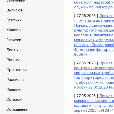
Заявления
контроля (надзора) 
службы по надзору в 
Выписки
[ 27.05.2026 ]
Приказ 
Графики
(памятника истории и
Приморский муниципа
Жалобы
культурного наследи
наследия (памятника
Записки
монастыря и отдельн
область, Приморский
Федерации федеральн
Листы
86597)
Письма
[ 27.05.2026 ]
Приказ 
контрольных вопросо
Протоколы
лицензионным требов
(ее территориальным
Расписки
требованиям на прав
России 22.05.2026 N 
Решения
[ 27.05.2026 ]
Приказ 
Согласия
наименования спорти
наделения статусом 
Соглашения
апреля 2025 г. N 247