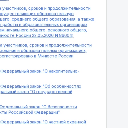
а участников, сроков и продолжительности
, осуществляющих образовательную
его, среднего общего образования, а также
 работы в образовательных организациях,
 начального общего, основного общего,
инюсте России 22.05.2026 N 86604)
а участников, сроков и продолжительности
ования в образовательных организациях,
арегистрировано в Минюсте России
в Федеральный закон "О накопительно-
в Федеральный закон "Об особенностях
альный закон "О государственной
в Федеральный закон "О безопасности
акты Российской Федерации"
в Федеральный закон "О частной охранной