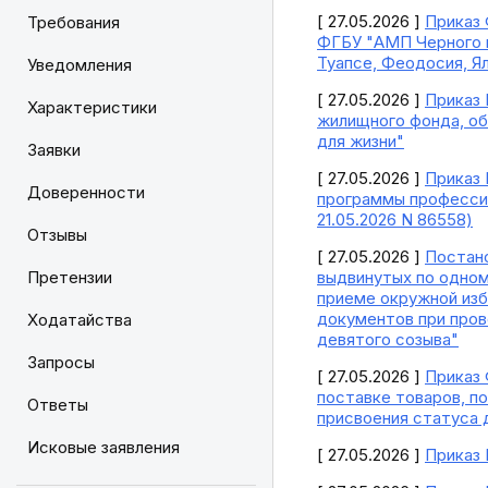
[ 27.05.2026 ]
Приказ 
Требования
ФГБУ "АМП Черного м
Туапсе, Феодосия, Ял
Уведомления
[ 27.05.2026 ]
Приказ 
Характеристики
жилищного фонда, об
для жизни"
Заявки
[ 27.05.2026 ]
Приказ 
Доверенности
программы профессио
21.05.2026 N 86558)
Отзывы
[ 27.05.2026 ]
Постано
Претензии
выдвинутых по одном
приеме окружной изб
документов при про
Ходатайства
девятого созыва"
Запросы
[ 27.05.2026 ]
Приказ 
поставке товаров, по
Ответы
присвоения статуса 
Исковые заявления
[ 27.05.2026 ]
Приказ 