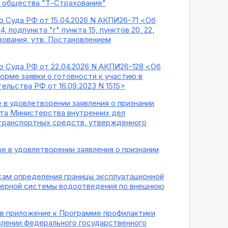
о общества "Т-Страхование"
 Суда РФ от 15.04.2026 N АКПИ26-71 <Об
 подпункта "г" пункта 15, пунктов 20, 22,
ьзования, утв. Постановлением
 Суда РФ от 22.04.2026 N АКПИ26-128 <Об
орме заявки о готовности к участию в
ельства РФ от 16.09.2023 N 1515>
 в удовлетворении заявления о признании
нта Министерства внутренних дел
 транспортных средств, утвержденного
е в удовлетворении заявления о признании
сам определения границы эксплуатационной
нерной системы водоотведения по внешнюю
й в приложение к Программе профилактики
влении федерального государственного