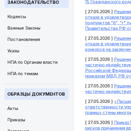
15 Гражданского код
ЗАКОНОДАТЕЛЬСТВО
[ 27.05.2026 ]
Решение
Кодексы
отказе в удовлетворен
подпунктов "б", "г" 
Важные Законы
Правительства РФ от
[ 27.05.2026 ]
Решение
Постановления
отказе в удовлетворе
конкурсе на заключе
Указы
[ 27.05.2026 ]
Решение
НПА по Органам власти
частично недействую
Российской Федераци
НПА по темам
приказом МВД РФ от 2
[ 27.05.2026 ]
Решение
частично недейству
ОБРАЗЦЫ ДОКУМЕНТОВ
[ 27.05.2026 ]
<Письмо
ответственности уп
Акты
границу стены много
Приказы
[ 27.05.2026 ]
Приказ 
рисков причинения в