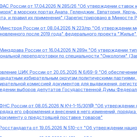
ФАС России от 17.04.2026 N 285/26 "Об утверждении ставок 
оря" в морских портах Анапа, Геленджик, Евпатория, Керчь,
та, и правил их применения" (Зарегистрировано в Минюсте Р
Минстроя России от 08.04.2026 N 223/пр "Об утверждении м
новленного после 2019 года" федерального проекта "Жилье
Минздрава России от 16.04.2026 N 289н "Об утверждении т
нальной переподготовки по специальности "Онкология" (З
вление ЦИК России от 20.05.2026 N 6/69-9 "Об обеспечении
андатным избирательным округам политическими партиями, 
ирательной комиссией документов для выдвижения, регистр
ведении выборов депутатов Государственной Думы Федерал
ФНС России от 08.05.2026 N КЧ-1-15/301@ "Об утверждени
рядка его оформления и внесения в него изменений, порядка
документу о предстоящей поставке товаров"
Росстандарта от 19.05.2026 N 510-ст "Об утверждении нац