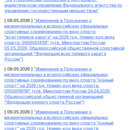
аналитическом управлении Федерального агентства по
управлению государственным имуществом"
[ 09.05.2026 ]
"Изменение в Положение о
межрегиональных и всероссийских официальных
спортивных соревнованиях по виду спорта
"всестилевое каратэ" на 2026 год. Номер-код вида
спорта: 0900001411Я" (утв. Минспортом России
05.05.2026, Общероссийской общественной спортивной
организацией "Федерация всестилевого каратэ
России")
[ 09.05.2026 ]
"Изменение в Положение о
межрегиональных и всероссийских официальных
спортивных соревнованиях по виду спорта "конный
спорт" на 2026 год. Номер-код вида спорта:
0150001611Я" (утв. Минспортом России 24.04.2026,
Общероссийской общественной организацией
"Федерация конного спорта России")
[ 09.05.2026 ]
"Изменение в Положение о
межрегиональных и всероссийских официальных
спортивных соревнованиях по виду спорта "конный
спорт" на 2026 год. Номер-код вида спорта: