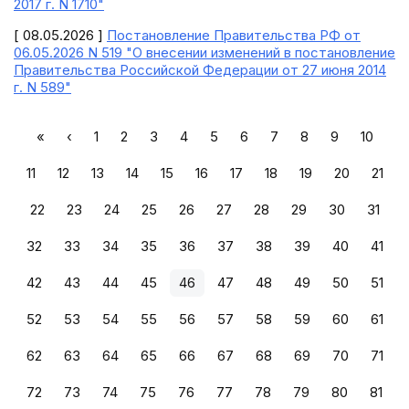
2017 г. N 1710"
[ 08.05.2026 ]
Постановление Правительства РФ от
06.05.2026 N 519 "О внесении изменений в постановление
Правительства Российской Федерации от 27 июня 2014
г. N 589"
«
‹
1
2
3
4
5
6
7
8
9
10
11
12
13
14
15
16
17
18
19
20
21
22
23
24
25
26
27
28
29
30
31
32
33
34
35
36
37
38
39
40
41
42
43
44
45
46
47
48
49
50
51
52
53
54
55
56
57
58
59
60
61
62
63
64
65
66
67
68
69
70
71
72
73
74
75
76
77
78
79
80
81