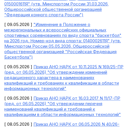
0150001611Я" (утв. Минспортом России 31.03.2026,
Общероссийской общественной организацией
"Федерация конного спорта России")
[ 09.05.2026 ]
"Изменение в Положение о
межрегиональных и всероссийских официальных
спортивных соревнованиях по виду спорта "баскетбол"
на 2026 год. Номер-код вида спорта: 0140002611Я" (утв.
Минспортом России 05.05.2026, Общероссийской
общественной организацией "Российская Федерация
Баскетбола")
[ 09.05.2026 ]
Приказ АНО НАРК от 10.11.2025 N 169/25-ПР
(ред. от 06.05.2026) "Об утверждении изменений
редакционного характера в наименованиях
квалификаций и требованиях к квалификации в области
информационных технологий"
[ 09.05.2026 ]
Приказ АНО НАРК от 16.03.2017 N 11/17-ПР
(ред. от 06.05.2026) "Об утверждении перечня
наименований квалификаций и требований к
квалификациям в области информационных технологий"
[ 08.05.2026 ]
Приказ АНО НАРК от 06.05.2026 N 40/26-