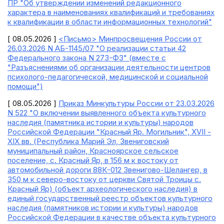
ПР "Об утверждении изменений редакционного
характера в наименованиях квалификаций и требованиях
к квалификации в области информационных технологий"
[ 08.05.2026 ]
<Письмо> Минпросвещения России от
26.03.2026 N АБ-1145/07 "О реализации статьи 42
Федерального закона N 273-ФЗ" (вместе с
"Разъяснениями об организации деятельности центров
психолого-педагогической, медицинской и социальной
помощи")
[ 08.05.2026 ]
Приказ Минкультуры России от 23.03.2026
N 522 "О включении выявленного объекта культурного
наследия (памятника истории и культуры) народов
Российской Федерации "Красный Яр. Могильник", XVII -
XIX вв. (Республика Марий Эл, Звениговский
муниципальный район, Красноярское сельское
поселение, с. Красный Яр, в 156 м к востоку от
автомобильной дороги 88К-012 Звенигово-Шелангер, в
350 м к северо-востоку от церкви Святой Троицы с.
Красный Яр) (объект археологического наследия) в
единый государственный реестр объектов культурного
наследия (памятников истории и культуры) народов
Российской Федерации в качестве объекта культурного