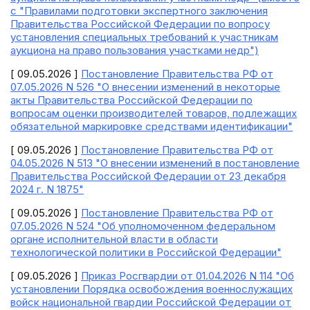
с "Правилами подготовки экспертного заключения
Правительства Российской Федерации по вопросу
установления специальных требований к участникам
аукциона на право пользования участками недр")
[ 09.05.2026 ]
Постановление Правительства РФ от
07.05.2026 N 526 "О внесении изменений в некоторые
акты Правительства Российской Федерации по
вопросам оценки производителей товаров, подлежащих
обязательной маркировке средствами идентификации"
[ 09.05.2026 ]
Постановление Правительства РФ от
04.05.2026 N 513 "О внесении изменений в постановление
Правительства Российской Федерации от 23 декабря
2024 г. N 1875"
[ 09.05.2026 ]
Постановление Правительства РФ от
07.05.2026 N 524 "Об уполномоченном федеральном
органе исполнительной власти в области
технологической политики в Российской Федерации"
[ 09.05.2026 ]
Приказ Росгвардии от 01.04.2026 N 114 "Об
установлении Порядка освобождения военнослужащих
войск национальной гвардии Российской Федерации от