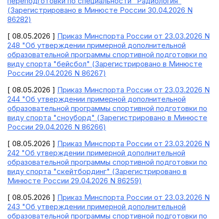
переподготовки по специальности "Радиология"
(Зарегистрировано в Минюсте России 30.04.2026 N
86282)
[ 08.05.2026 ]
Приказ Минспорта России от 23.03.2026 N
248 "Об утверждении примерной дополнительной
образовательной программы спортивной подготовки по
виду спорта "бейсбол" (Зарегистрировано в Минюсте
России 29.04.2026 N 86267)
[ 08.05.2026 ]
Приказ Минспорта России от 23.03.2026 N
244 "Об утверждении примерной дополнительной
образовательной программы спортивной подготовки по
виду спорта "сноуборд" (Зарегистрировано в Минюсте
России 29.04.2026 N 86266)
[ 08.05.2026 ]
Приказ Минспорта России от 23.03.2026 N
242 "Об утверждении примерной дополнительной
образовательной программы спортивной подготовки по
виду спорта "скейтбординг" (Зарегистрировано в
Минюсте России 29.04.2026 N 86259)
[ 08.05.2026 ]
Приказ Минспорта России от 23.03.2026 N
243 "Об утверждении примерной дополнительной
образовательной программы спортивной подготовки по