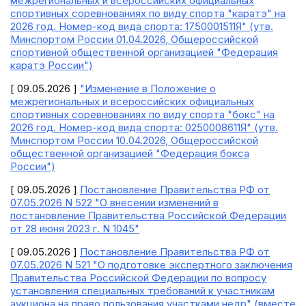
межрегиональных и всероссийских официальных
спортивных соревнованиях по виду спорта "каратэ" на
2026 год. Номер-код вида спорта: 1750001511Я" (утв.
Минспортом России 01.04.2026, Общероссийской
спортивной общественной организацией "Федерация
каратэ России")
[ 09.05.2026 ]
"Изменение в Положение о
межрегиональных и всероссийских официальных
спортивных соревнованиях по виду спорта "бокс" на
2026 год. Номер-код вида спорта: 0250008611Я" (утв.
Минспортом России 10.04.2026, Общероссийской
общественной организацией "Федерация бокса
России")
[ 09.05.2026 ]
Постановление Правительства РФ от
07.05.2026 N 522 "О внесении изменений в
постановление Правительства Российской Федерации
от 28 июня 2023 г. N 1045"
[ 09.05.2026 ]
Постановление Правительства РФ от
07.05.2026 N 521 "О подготовке экспертного заключения
Правительства Российской Федерации по вопросу
установления специальных требований к участникам
аукциона на право пользования участками недр" (вместе