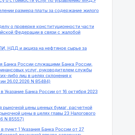
су о стоимости услуг по управлению МКД>
елении размера платы за содержание жилого
 делу о проверке конституционности части
сийской Федерации в связи с жалобой
, НДД и акциза на нефтяное сырье за
ния Банка России служащими Банка России,
инансовых услуг, руководителем службы
х-либо лиц в целях склонения к
и 26.02.2026 N 85484)
 в Указание Банка России от 16 октября 2023
ия рыночной цены ценных бумаг, расчетной
рыночной цены в целях главы 23 Налогового
6 N 85557)
в пункт 1 Указания Банка России от 27
 базовой лицензией вправе совершать