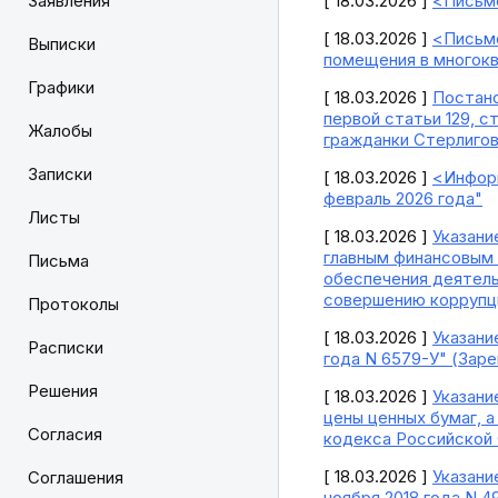
Заявления
[ 18.03.2026 ]
<Письмо
[ 18.03.2026 ]
<Письмо
Выписки
помещения в многок
Графики
[ 18.03.2026 ]
Постано
первой статьи 129, с
Жалобы
гражданки Стерлиго
Записки
[ 18.03.2026 ]
<Информ
февраль 2026 года"
Листы
[ 18.03.2026 ]
Указани
главным финансовым
Письма
обеспечения деятель
совершению коррупци
Протоколы
[ 18.03.2026 ]
Указани
Расписки
года N 6579-У" (Зар
Решения
[ 18.03.2026 ]
Указани
цены ценных бумаг, 
Согласия
кодекса Российской 
[ 18.03.2026 ]
Указани
Соглашения
ноября 2018 года N 4