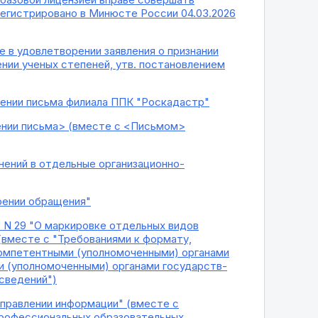
регистрировано в Минюсте России 04.03.2026
 в удовлетворении заявления о признании
ении ученых степеней, утв. постановлением
рении письма филиала ППК "Роскадастр"
ении письма> (вместе с <Письмом>
енений в отдельные организационно-
рении обращения"
 N 29 "О маркировке отдельных видов
(вместе с "Требованиями к формату,
компетентными (уполномоченными) органами
и (уполномоченными) органами государств-
 сведений")
правлении информации" (вместе с
профессиональных образовательных