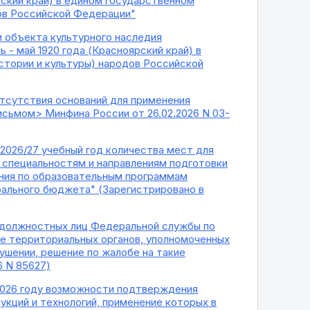
рский край) в едином государственном
дов Российской Федерации"
и объекта культурного наследия
ль - май 1920 года (Красноярский край) в
стории и культуры) народов Российской
отсутствия оснований для применения
исьмом> Минфина России от 26.02.2026 N 03-
 2026/27 учебный год количества мест для
 специальностям и направлениям подготовки
чения по образовательным программам
рального бюджета" (Зарегистрировано в
я должностных лиц Федеральной службы по
ее территориальных органов, уполномоченных
ушении, решение по жалобе на такие
6 N 85627)
 2026 году возможности подтверждения
укций и технологий, применение которых в