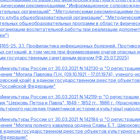
тодическими рекомендациями "Информационное сопровожден
тельных организаций", "Методическими рекомендациями по
го клуба общеобразовательной организации", "Методическ
ельных общеобразовательных программ в области физическ
рганизации воспитательной работы при реализации дополни
ки")
.4165-25. 3.1. Профилактика инфекционных болезней. Против
ых ситуаций, в том числе при формировании очагов опасных
вным государственным санитарным врачом РФ 25.07.2025)
Минкультуры России от 30.03.2021 N 142130-р "О регистраци
чения "Могила Павлова П.Н. (09.10.1921 - 17.01.1974), ученог
асноярский край) в едином государственном реестре объекто
 Российской Федерации"
Минкультуры России от 30.03.2021 N 142119-р "О регистраци
ия "Церковь Петра и Павла", 1849 - 1852 гг., 1886 г. (Красно
льтурного наследия (памятников истории и культуры) наро
Минкультуры России от 30.03.2021 N 142184-р "О регистраци
ения "Могила полного кавалера ордена Славы Е.Т. Широковских",
 в едином государственном реестре объектов культурного н
 Федерации"