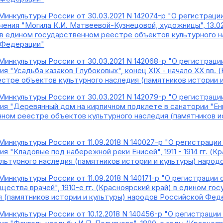
Минкультуры России от 30.03.2021 N 142074-р "О регистраци
ения "Могила К.И. Матвеевой-Кузнецовой, художницы", 13.02.1894
 в едином государственном реестре объектов культурного н
 Федерации"
Минкультуры России от 30.03.2021 N 142068-р "О регистраци
ия "Усадьба казаков Глубоковых", конец XIX - начало XX вв. 
стре объектов культурного наследия (памятников истории 
Минкультуры России от 30.03.2021 N 142079-р "О регистраци
ия "Деревянный дом на кирпичном подклете в санатории "Ени
ном реестре объектов культурного наследия (памятников и
Минкультуры России от 11.09.2018 N 140027-р "О регистраци
ия "Кладовые под набережной реки Енисей", 1911 - 1914 гг. (
льтурного наследия (памятников истории и культуры) наро
Минкультуры России от 11.09.2018 N 140171-р "О регистрации
щества врачей", 1910-е гг. (Красноярский край) в едином г
я (памятников истории и культуры) народов Российской Фед
Минкультуры России от 10.12.2018 N 140456-р "О регистраци