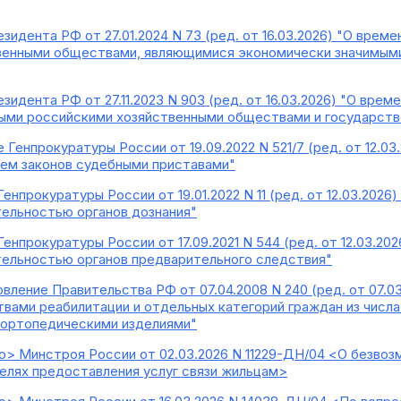
езидента РФ от 27.01.2024 N 73 (ред. от 16.03.2026) "О вре
венными обществами, являющимися экономически значимыми
езидента РФ от 27.11.2023 N 903 (ред. от 16.03.2026) "О вр
ыми российскими хозяйственными обществами и государств
е Генпрокуратуры России от 19.09.2022 N 521/7 (ред. от 12.0
ием законов судебными приставами"
Генпрокуратуры России от 19.01.2022 N 11 (ред. от 12.03.2026
ельностью органов дознания"
Генпрокуратуры России от 17.09.2021 N 544 (ред. от 12.03.20
ельностью органов предварительного следствия"
вление Правительства РФ от 07.04.2008 N 240 (ред. от 07.0
вами реабилитации и отдельных категорий граждан из числа
-ортопедическими изделиями"
> Минстроя России от 02.03.2026 N 11229-ДН/04 <О безво
целях предоставления услуг связи жильцам>