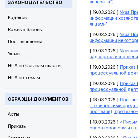
аппарата")
ЗАКОНОДАТЕЛЬСТВО
[ 19.03.2026 ]
Указ Пр
Кодексы
информации хозяйст
лицами"
Важные Законы
[ 19.03.2026 ]
Указ Пр
информации некотор
Постановления
[ 19.03.2026 ]
Указани
Указы
надзора за исполнен
НПА по Органам власти
[ 19.03.2026 ]
Приказ 
процессуальной деят
НПА по темам
[ 19.03.2026 ]
Приказ 
процессуальной деят
ОБРАЗЦЫ ДОКУМЕНТОВ
[ 18.03.2026 ]
Постано
техническими средст
протезов), протезно
Акты
[ 18.03.2026 ]
<Письмо
Приказы
операторов связи в 