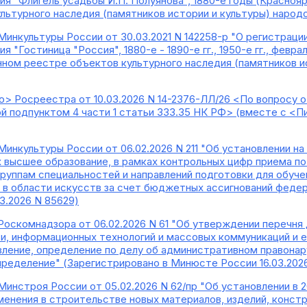
ия "Флигель усадьбы И.П. Полуянова", 1880-е годы (Красноя
льтурного наследия (памятников истории и культуры) наро
Минкультуры России от 30.03.2021 N 142258-р "О регистраци
я "Гостиница "Россия", 1880-е - 1890-е гг., 1950-е гг., февра
ном реестре объектов культурного наследия (памятников и
> Росреестра от 10.03.2026 N 14-2376-ЛЛ/26 <По вопросу 
ой подпунктом 4 части 1 статьи 333.35 НК РФ> (вместе с <П
Минкультуры России от 06.02.2026 N 211 "Об установлении на
 высшее образование, в рамках контрольных цифр приема по
 группам специальностей и направлений подготовки для обу
 в области искусств за счет бюджетных ассигнований феде
3.2026 N 85629)
Роскомнадзора от 06.02.2026 N 61 "Об утверждении перечн
зи, информационных технологий и массовых коммуникаций и 
ление, определение по делу об административном правонар
пределение" (Зарегистрировано в Минюсте России 16.03.202
Минстроя России от 05.02.2026 N 62/пр "Об установлении в
менения в строительстве новых материалов, изделий, констр