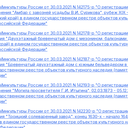
Минкультуры России от 30.03.2021 N 142175-р "О регистраци
чения "Амбар с завозней усадьбы В.И. Сурикова", рубеж XIX -
рский край) в едином государственном реестре объектов кул
Российской Федерации"
Минкультуры России от 30.03.2021 N 142178-р "О регистраци
ния "Двухэтажный бревенчатый дом с мезонином, балконами и
 край) в едином государственном реестре объектов культурн
Российской Федерации"
Минкультуры России от 30.03.2021 N 142187-р "О регистраци
ния "Бревенчатый двухэтажный дом с южным бельведером в са
дарственном реестре объектов культурного наследия (памят
ии"
Минкультуры России от 30.03.2021 N 142193-р "О регистраци
ения "Могила просветителя Г.И. Итыгина", 02.03.1873 - 05.12.19
дарственном реестре объектов культурного наследия (памят
ии"
Минкультуры России от 30.03.2021 N 142230-р "О регистраци
я "Троицкий солеваренный завод", конец 1630-х - начало 1640-х
 в едином государственном реестре объектов культурного н
 Федерации"