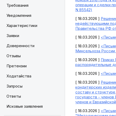
операции и сделки п
Требования
N 85542)
Уведомления
[ 18.03.2026 ]
Решение
недействующими подп
Характеристики
Правительства РФ от
Заявки
[ 18.03.2026 ]
<Письмо
Доверенности
[ 18.03.2026 ]
<Письмо
Минсельхоза России о
Отзывы
[ 18.03.2026 ]
Приказ 
распорядительные д
Претензии
[ 18.03.2026 ]
<Письмо
Ходатайства
[ 18.03.2026 ]
Решение
Запросы
кондитерских издели
составу и структуре
Ответы
государств - членов
членов и Евразийско
Исковые заявления
[ 18.03.2026 ]
<Письмо
"Методическими реко