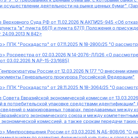
ри осуществлении деятельности на рынке ценных бумаг" (За
 Верховного Суда РФ от 11.02.2026 N АКПИ25-945 <Об отказе
ункта "в" пункта 66(1) и пункта 67(1) Положения о присужд
 24.09.2013 N 842>
> ППК "Роскадастр" от 07.11.2025 N 18-2800/25 "О рассмот
> Росреестра от 02.03.2026 N 14-2076-ЛЛ/26 <О рассмотр
т 03.02.2026 N АР-15-23/1685)
Генпрокуратуры России от 12.03.2026 N 177 "О внесении изм
окументы Генерального прокурора Российской Федерации"
> ППК "Роскадастр" от 28.11.2025 N 18-3064/25 "О рассмот
 Совета Евразийской экономической комиссии от 13.03.2026
й в потребительской упаковке средствами идентификации" 
 сведений о маркированных товарах, передаваемых между 
 Евразийского экономического союза и между компетентным
й экономической комиссией, а также срокам передачи таких
> Минпросвещения России от 03.03.2026 N АБ-808/06 "О на
мендациями по развитию физической культуры и спорта в 