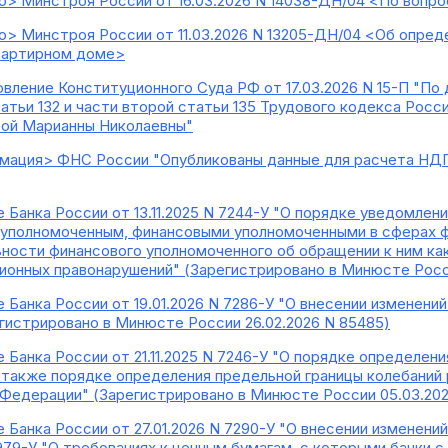
> Минстроя России от 16.03.2026 N 14038-ДН/04 <По вопро
> Минстроя России от 11.03.2026 N 13205-ДН/04 <Об опред
вартирном доме>
вление Конституционного Суда РФ от 17.03.2026 N 15-П "По
татьи 132 и части второй статьи 135 Трудового кодекса Рос
вой Марианны Николаевны"
ация> ФНС России "Опубликованы данные для расчета НДПИ
е Банка России от 13.11.2025 N 7244-У "О порядке уведомле
 уполномоченным, финансовыми уполномоченными в сферах ф
ности финансового уполномоченного об обращении к ним каки
онных правонарушений" (Зарегистрировано в Минюсте Росси
е Банка России от 19.01.2026 N 7286-У "О внесении изменений
егистрировано в Минюсте России 26.02.2026 N 85485)
е Банка России от 21.11.2025 N 7246-У "О порядке определен
а также порядке определения предельной границы колебаний 
Федерации" (Зарегистрировано в Минюсте России 05.03.202
е Банка России от 27.01.2026 N 7290-У "О внесении изменений 
979-У "О требованиях к ценным бумагам, с которыми банки с