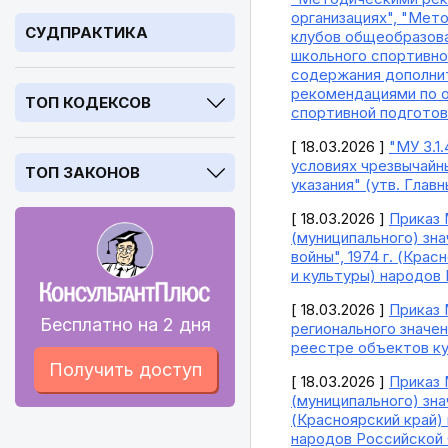
организациях", "Ме
СУДПРАКТИКА
клубов общеобразова
школьного спортивно
содержания дополнит
рекомендациями по о
ТОП КОДЕКСОВ
спортивной подготов
[ 18.03.2026 ]
"МУ 3.1
условиях чрезвычайн
ТОП ЗАКОНОВ
указания" (утв. Гла
[ 18.03.2026 ]
Приказ 
(муниципального) зна
войны", 1974 г. (Кр
и культуры) народов
[ 18.03.2026 ]
Приказ 
Бесплатно на 2 дня
регионального значен
реестре объектов ку
Получить доступ
[ 18.03.2026 ]
Приказ 
(муниципального) знач
(Красноярский край)
народов Российской