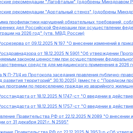
еские рекомендации "Лагофтальм" (одобрены Минздравом Р
еские рекомендации "Аортальный стеноз" (одобрены Минзд
мма профилактики нарушений обязательных требований, со
ренних дел Российской Федерации при осуществлении феде
грации на 2026 год" (утв. МВД России)
осрезерва от 09.12.2025 N 197 "О внесении изменений в прика
Росздравнадзора от 18.12.2025 N 5901 "Об утверждении Про
няемым законом ценностям при осуществлении федерального
арственных средств для медицинского применения в 2026 г
а N П-71/4 из Протокола заседания правления публично-прав
нд развития территорий" 30.10.2025) (вместе с "Порядком п
ых программ по переселению граждан из аварийного жилищно
Росстандарта от 18.12.2025 N 1747-ст "О введении в действ
Росстандарта от 18.12.2025 N 1757-ст "О введении в действ
вление Правительства РФ от 22.12.2025 N 2089 "О внесении
 от 31 декабря 2021 г. N 2595"
жение Правительства РФ от 22.12.2025 N 3953-р <Об утвер