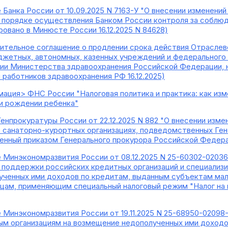
е Банка России от 10.09.2025 N 7163-У "О внесении изменени
О порядке осуществления Банком России контроля за соблю
ровано в Минюсте России 16.12.2025 N 84628)
ительное соглашение о продлении срока действия Отраслев
жетных, автономных, казенных учреждений и федерального 
ии Министерства здравоохранения Российской Федерации, на
работников здравоохранения РФ 16.12.2025)
ация> ФНС России "Налоговая политика и практика: как изм
и рождении ребенка"
Генпрокуратуры России от 22.12.2025 N 882 "О внесении изме
в санаторно-курортных организациях, подведомственных Ге
нный приказом Генерального прокурора Российской Федераци
 Минэкономразвития России от 08.12.2025 N 25-60302-0203
 поддержки российских кредитных организаций и специализ
ченных ими доходов по кредитам, выданным субъектам мало
цам, применяющим специальный налоговый режим "Налог на 
 Минэкономразвития России от 19.11.2025 N 25-68950-02098
м организациям на возмещение недополученных ими доходов