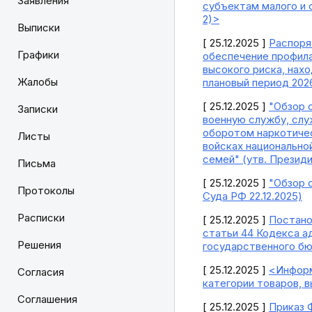
Заявления
субъектам малого и 
2)>
Выписки
[ 25.12.2025 ]
Распоря
Графики
обеспечение профила
высокого риска, нах
Жалобы
плановый период 2026
[ 25.12.2025 ]
"Обзор 
Записки
военную службу, слу
оборотом наркотичес
Листы
войсках национально
семей" (утв. Презид
Письма
[ 25.12.2025 ]
"Обзор 
Протоколы
Суда РФ 22.12.2025)
Расписки
[ 25.12.2025 ]
Постано
статьи 44 Кодекса а
Решения
государственного б
[ 25.12.2025 ]
<Информ
Согласия
категории товаров, в
Соглашения
[ 25.12.2025 ]
Приказ 