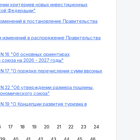
ении критериев новых инвестиционных
ской Федерации"
 изменений в постановление Правительства
и изменений в распоряжение Правительства
 N 16 "Об основных ориентирах
союза на 2026 - 2027 годы"
 N 17 "О порядке перечисления сумм ввозных
 N 22 "Об утверждении размера пошлины,
кономического союза"
N 19 "О Концепции развития туризма в
6
17
18
19
20
21
22
23
24
39
40
41
42
43
44
45
46