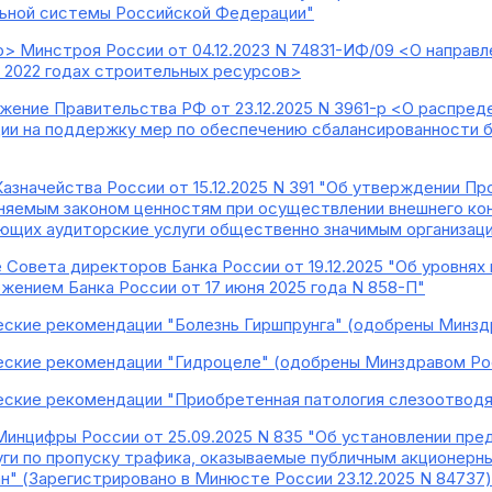
льной системы Российской Федерации"
> Минстроя России от 04.12.2023 N 74831-ИФ/09 <О направл
- 2022 годах строительных ресурсов>
жение Правительства РФ от 23.12.2025 N 3961-р <О распре
ии на поддержку мер по обеспечению сбалансированности
Казначейства России от 15.12.2025 N 391 "Об утверждении П
няемым законом ценностям при осуществлении внешнего ко
ающих аудиторские услуги общественно значимым организация
 Совета директоров Банка России от 19.12.2025 "Об уровнях
жением Банка России от 17 июня 2025 года N 858-П"
еские рекомендации "Болезнь Гиршпрунга" (одобрены Минзд
еские рекомендации "Гидроцеле" (одобрены Минздравом Ро
еские рекомендации "Приобретенная патология слезоотвод
Минцифры России от 25.09.2025 N 835 "Об установлении пре
уги по пропуску трафика, оказываемые публичным акционер
н" (Зарегистрировано в Минюсте России 23.12.2025 N 84737)