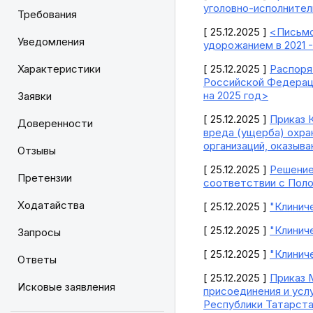
уголовно-исполните
Требования
[ 25.12.2025 ]
<Письмо
Уведомления
удорожанием в 2021 
Характеристики
[ 25.12.2025 ]
Распоря
Российской Федерац
на 2025 год>
Заявки
[ 25.12.2025 ]
Приказ 
Доверенности
вреда (ущерба) охра
организаций, оказыв
Отзывы
[ 25.12.2025 ]
Решение
Претензии
соответствии с Поло
Ходатайства
[ 25.12.2025 ]
"Клинич
[ 25.12.2025 ]
"Клинич
Запросы
[ 25.12.2025 ]
"Клинич
Ответы
[ 25.12.2025 ]
Приказ 
Исковые заявления
присоединения и усл
Республики Татарста