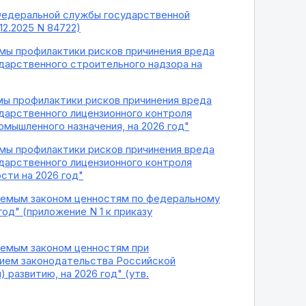
з Федеральной службы государственной
12.2025 N 84722)
ммы профилактики рисков причинения вреда
дарственного строительного надзора на
мы профилактики рисков причинения вреда
дарственного лицензионного контроля
мышленного назначения, на 2026 год"
ммы профилактики рисков причинения вреда
дарственного лицензионного контроля
сти на 2026 год"
няемым законом ценностям по федеральному
од" (приложение N 1 к приказу
яемым законом ценностям при
нием законодательства Российской
развитию, на 2026 год" (утв.