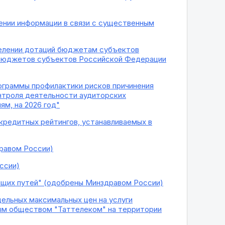
ении информации в связи с существенным
делении дотаций бюджетам субъектов
 бюджетов субъектов Российской Федерации
рограммы профилактики рисков причинения
нтроля деятельности аудиторских
м, на 2026 год"
 кредитных рейтингов, устанавливаемых в
равом России)
ссии)
ящих путей" (одобрены Минздравом России)
дельных максимальных цен на услуги
ным обществом "Таттелеком" на территории