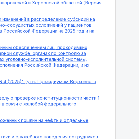
апорожской и Херсонской областей (Версия
и изменений в распределение субсидий на
чно-сосудистых осложнений у пациентов
 Российской Федерации на 2025 год и на
онным обеспечением лиц, проходивших
рной службе, органах по контролю за
ах уголовно-исполнительной системы,
исполнения Российской Федерации, и их
 4 (2025)" (утв. Президиумом Верховного
делу о проверке конституционности части 1
 в связи с жалобой федерального
оженных пошлин на нефть и отдельные
этики и служебного поведения сотрудников