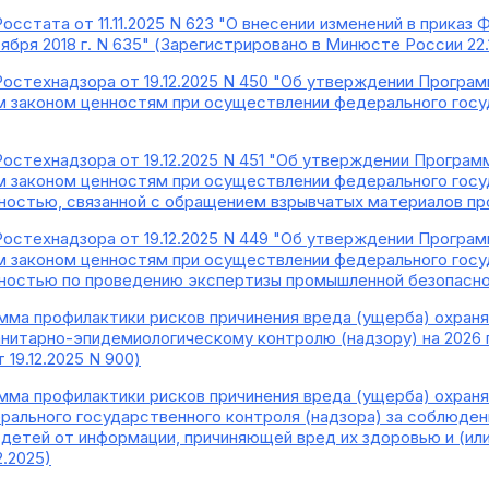
Росстата от 11.11.2025 N 623 "О внесении изменений в прика
ября 2018 г. N 635" (Зарегистрировано в Минюсте России 22.
Ростехнадзора от 19.12.2025 N 450 "Об утверждении Програ
 законом ценностям при осуществлении федерального госу
Ростехнадзора от 19.12.2025 N 451 "Об утверждении Програм
 законом ценностям при осуществлении федерального госу
ьностью, связанной с обращением взрывчатых материалов про
Ростехнадзора от 19.12.2025 N 449 "Об утверждении Програ
 законом ценностям при осуществлении федерального госу
ьностью по проведению экспертизы промышленной безопасно
мма профилактики рисков причинения вреда (ущерба) охра
нитарно-эпидемиологическому контролю (надзору) на 2026 г
19.12.2025 N 900)
мма профилактики рисков причинения вреда (ущерба) охран
ального государственного контроля (надзора) за соблюде
етей от информации, причиняющей вред их здоровью и (или) 
.2025)