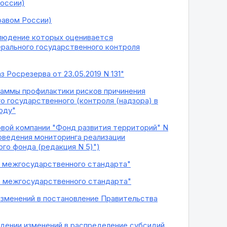
оссии)
равом России)
блюдение которых оценивается
рального государственного контроля
з Росрезерва от 23.05.2019 N 131"
граммы профилактики рисков причинения
 государственного (контроля (надзора) в
оду"
овой компании "Фонд развития территорий" N
роведения мониторинга реализации
го фонда (редакция N 5)")
ие межгосударственного стандарта"
ие межгосударственного стандарта"
 изменений в постановление Правительства
ждении изменений в распределение субсидий