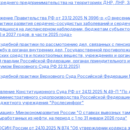
среднего предпринимательства на территориях ДНР, ЛНР, З
жение Правительства РФ от 23.12.2025 N 3996-р <О внесени
ктики развития сердечно-сосудистых заболеваний и серде
одящихся на диспансерном наблюдении, бюджетам субъектов
 и 2027 годов, в части 2025 года>
судебной практики по рассмотрению дел, связанных с пенси
жбу в органах внутренних дел, Государственной противопожа
ких средств и психотропных веществ, учреждениях и орган
й гвардии Российской Федерации, органах принудительного 
иумом Верховного Суда РФ 22.12.2025)
судебной практики Верховного Суда Российской Федерации N
вление Конституционного Суда РФ от 24.12.2025 N 49-П "По 
дминистративного судопроизводства Российской Федерации
юджетного учреждения "Рослесинфорг"
ация> Минэкономразвития России "О ставках вывозных там
ыработанных из нефти, на период с 1 по 31 января 2026 года"
ФСИН России от 24.10.2025 N 874 "Об утверждении кодекса 