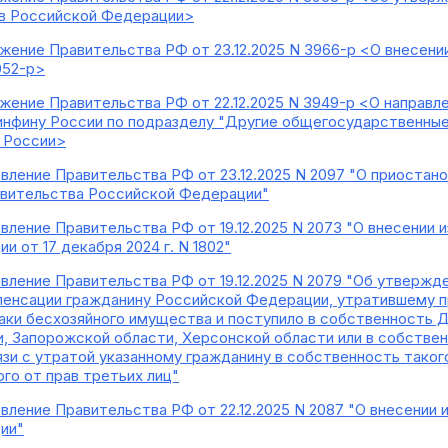
в Российской Федерации>
жение Правительства РФ от 23.12.2025 N 3966-р <О внесени
052-р>
жение Правительства РФ от 22.12.2025 N 3949-р <О направле
нфину России по подразделу "Другие общегосударственные
 России>
вление Правительства РФ от 23.12.2025 N 2097 "О приостан
авительства Российской Федерации"
вление Правительства РФ от 19.12.2025 N 2073 "О внесении 
 от 17 декабря 2024 г. N 1802"
вление Правительства РФ от 19.12.2025 N 2079 "Об утвержд
енсации гражданину Российской Федерации, утратившему п
аки бесхозяйного имущества и поступило в собственность 
, Запорожской области, Херсонской области или в собствен
зи с утратой указанному гражданину в собственность такого
го от прав третьих лиц"
вление Правительства РФ от 22.12.2025 N 2087 "О внесении
ии"