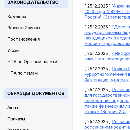
ЗАКОНОДАТЕЛЬСТВО
[ 25.12.2025 ]
Указани
2023 года N 826-П "
Кодексы
России" (Зарегистри
[ 25.12.2025 ]
"Дополн
Важные Законы
государственных бюд
находящихся в веден
Постановления
России, Профсоюзом 
Указы
[ 25.12.2025 ]
<Информ
лимит матпомощи пр
НПА по Органам власти
[ 25.12.2025 ]
Приказ 
НПА по темам
курортного лечения 
Федерации, утвержде
[ 25.12.2025 ]
Решение
ОБРАЗЦЫ ДОКУМЕНТОВ
для государственной
возмещения недополу
также физическим ли
Акты
ставке (Версия 2)>
Приказы
[ 25.12.2025 ]
Решение
российским кредитны