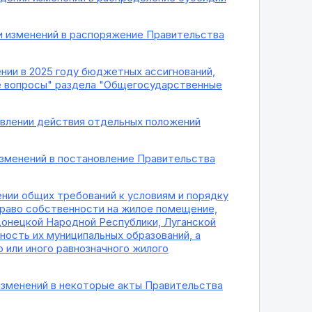
и изменений в распоряжение Правительства
нии в 2025 году бюджетных ассигнований,
 вопросы" раздела "Общегосударственные
овлении действия отдельных положений
изменений в постановление Правительства
ении общих требований к условиям и порядку
раво собственности на жилое помещение,
Донецкой Народной Республики, Луганской
ность их муниципальных образований, а
 или иного равнозначного жилого
 изменений в некоторые акты Правительства