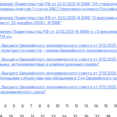
вление Правительства РФ от 22.12.2025 N 2088 "Об утвержд
ренных пунктом 1 статьи 246.3 Налогового кодекса Россий
вление Правительства РФ от 23.12.2025 N 2096 "О внесении
и от 25 декабря 2009 г. N 1088"
жение Правительства РФ от 23.12.2025 N 3968-р <О внесени
714-р>
 Высшего Евразийского экономического совета от 21.12.2025
политики государств - членов Евразийского экономического 
 Высшего Евразийского экономического совета от 21.12.2025
ьных, антидемпинговых и компенсационных пошлин"
 Высшего Евразийского экономического совета от 21.12.2025
твующими субъектами при обращении в Суд Евразийского э
 Высшего Евразийского экономического совета от 21.12.2025 
 экономического союза"
4
5
6
7
8
9
10
11
12
13
14
15
1
28
29
30
31
32
33
34
35
36
37
38