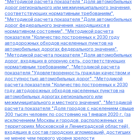
"Методикой расчета показателя "Доля автомобильных
дорог регионального или межмуниципального значения,
соответствующих нормативным требованиям",
"Методикой расчета показателя "Доля автомобильных
дорог федерального значения, находящихся в
нормативном состоянии", "Методикой расчета
показателя "Количество построенных к 2030 году
автодорожных обходов населенных пунктов на
автомобильных дорогах федерального значения",
"Методикой расчета показателя "Доля автомобильных
дорог, входящих в опорную сеть, соответствующих
нормативным требованиям", "Методикой расчета
показателя "Удовлетворенность граждан качеством и
доступностью автомобильных дорог", "Методикой
расчета показателя "Количество построенных к 2030
году автодорожных обходов населенных пунктов на
автомобильных дорогах регионального или
межмуниципального и местного значения", "Методикой
расчета показателя "Доля городов с населением свыше
300 тысяч человек по состоянию на 1 января 2020 г. (за
исключением Москвы и городов, расположенных на
территориях Московской и Ленинградской областей),
входящих в состав городских агломераций, достигших
не менее чем первого уровня зрелости