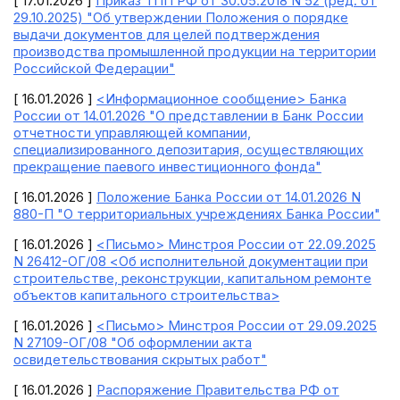
[ 17.01.2026 ]
Приказ ТПП РФ от 30.05.2018 N 52 (ред. от
29.10.2025) "Об утверждении Положения о порядке
выдачи документов для целей подтверждения
производства промышленной продукции на территории
Российской Федерации"
[ 16.01.2026 ]
<Информационное сообщение> Банка
России от 14.01.2026 "О представлении в Банк России
отчетности управляющей компании,
специализированного депозитария, осуществляющих
прекращение паевого инвестиционного фонда"
[ 16.01.2026 ]
Положение Банка России от 14.01.2026 N
880-П "О территориальных учреждениях Банка России"
[ 16.01.2026 ]
<Письмо> Минстроя России от 22.09.2025
N 26412-ОГ/08 <Об исполнительной документации при
строительстве, реконструкции, капитальном ремонте
объектов капитального строительства>
[ 16.01.2026 ]
<Письмо> Минстроя России от 29.09.2025
N 27109-ОГ/08 "Об оформлении акта
освидетельствования скрытых работ"
[ 16.01.2026 ]
Распоряжение Правительства РФ от