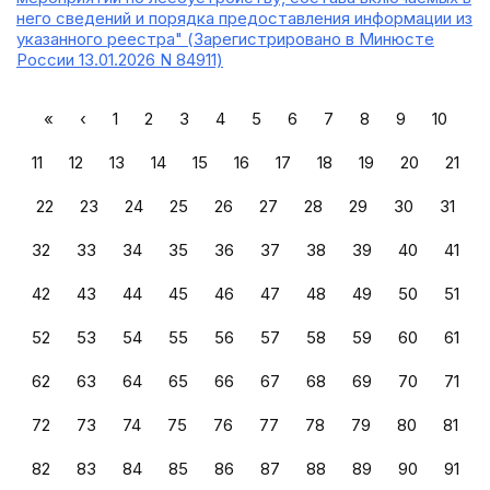
него сведений и порядка предоставления информации из
указанного реестра" (Зарегистрировано в Минюсте
России 13.01.2026 N 84911)
«
‹
1
2
3
4
5
6
7
8
9
10
11
12
13
14
15
16
17
18
19
20
21
22
23
24
25
26
27
28
29
30
31
32
33
34
35
36
37
38
39
40
41
42
43
44
45
46
47
48
49
50
51
52
53
54
55
56
57
58
59
60
61
62
63
64
65
66
67
68
69
70
71
72
73
74
75
76
77
78
79
80
81
82
83
84
85
86
87
88
89
90
91