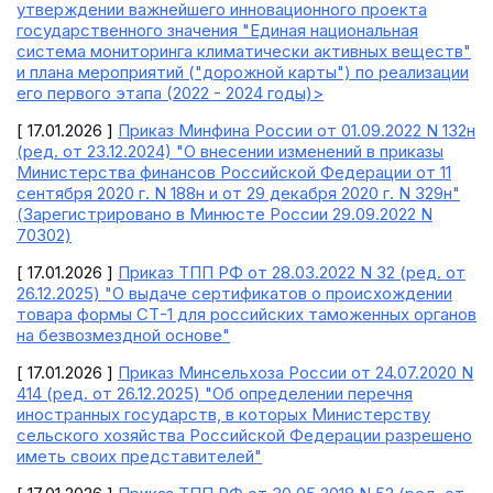
утверждении важнейшего инновационного проекта
государственного значения "Единая национальная
система мониторинга климатически активных веществ"
и плана мероприятий ("дорожной карты") по реализации
его первого этапа (2022 - 2024 годы)>
[ 17.01.2026 ]
Приказ Минфина России от 01.09.2022 N 132н
(ред. от 23.12.2024) "О внесении изменений в приказы
Министерства финансов Российской Федерации от 11
сентября 2020 г. N 188н и от 29 декабря 2020 г. N 329н"
(Зарегистрировано в Минюсте России 29.09.2022 N
70302)
[ 17.01.2026 ]
Приказ ТПП РФ от 28.03.2022 N 32 (ред. от
26.12.2025) "О выдаче сертификатов о происхождении
товара формы СТ-1 для российских таможенных органов
на безвозмездной основе"
[ 17.01.2026 ]
Приказ Минсельхоза России от 24.07.2020 N
414 (ред. от 26.12.2025) "Об определении перечня
иностранных государств, в которых Министерству
сельского хозяйства Российской Федерации разрешено
иметь своих представителей"