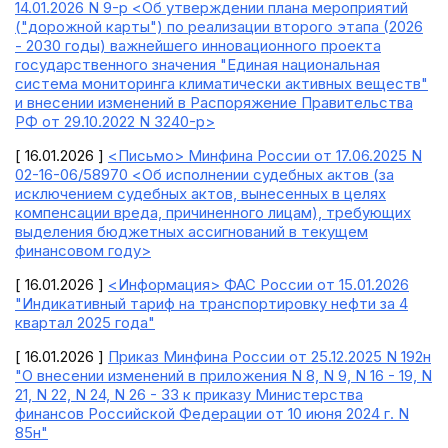
14.01.2026 N 9-р <Об утверждении плана мероприятий
("дорожной карты") по реализации второго этапа (2026
- 2030 годы) важнейшего инновационного проекта
государственного значения "Единая национальная
система мониторинга климатически активных веществ"
и внесении изменений в Распоряжение Правительства
РФ от 29.10.2022 N 3240-р>
[ 16.01.2026 ]
<Письмо> Минфина России от 17.06.2025 N
02-16-06/58970 <Об исполнении судебных актов (за
исключением судебных актов, вынесенных в целях
компенсации вреда, причиненного лицам), требующих
выделения бюджетных ассигнований в текущем
финансовом году>
[ 16.01.2026 ]
<Информация> ФАС России от 15.01.2026
"Индикативный тариф на транспортировку нефти за 4
квартал 2025 года"
[ 16.01.2026 ]
Приказ Минфина России от 25.12.2025 N 192н
"О внесении изменений в приложения N 8, N 9, N 16 - 19, N
21, N 22, N 24, N 26 - 33 к приказу Министерства
финансов Российской Федерации от 10 июня 2024 г. N
85н"