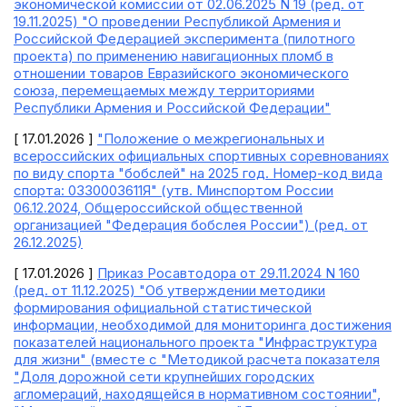
экономической комиссии от 02.06.2025 N 19 (ред. от
19.11.2025) "О проведении Республикой Армения и
Российской Федерацией эксперимента (пилотного
проекта) по применению навигационных пломб в
отношении товаров Евразийского экономического
союза, перемещаемых между территориями
Республики Армения и Российской Федерации"
[ 17.01.2026 ]
"Положение о межрегиональных и
всероссийских официальных спортивных соревнованиях
по виду спорта "бобслей" на 2025 год. Номер-код вида
спорта: 0330003611Я" (утв. Минспортом России
06.12.2024, Общероссийской общественной
организацией "Федерация бобслея России") (ред. от
26.12.2025)
[ 17.01.2026 ]
Приказ Росавтодора от 29.11.2024 N 160
(ред. от 11.12.2025) "Об утверждении методики
формирования официальной статистической
информации, необходимой для мониторинга достижения
показателей национального проекта "Инфраструктура
для жизни" (вместе с "Методикой расчета показателя
"Доля дорожной сети крупнейших городских
агломераций, находящейся в нормативном состоянии",