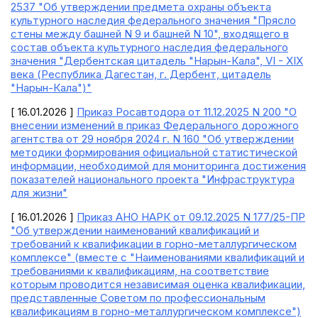
2537 "Об утверждении предмета охраны объекта
культурного наследия федерального значения "Прясло
стены между башней N 9 и башней N 10", входящего в
состав объекта культурного наследия федерального
значения "Дербентская цитадель "Нарын-Кала", VI - XIX
века (Республика Дагестан, г. Дербент, цитадель
"Нарын-Кала")"
[ 16.01.2026 ]
Приказ Росавтодора от 11.12.2025 N 200 "О
внесении изменений в приказ Федерального дорожного
агентства от 29 ноября 2024 г. N 160 "Об утверждении
методики формирования официальной статистической
информации, необходимой для мониторинга достижения
показателей национального проекта "Инфраструктура
для жизни"
[ 16.01.2026 ]
Приказ АНО НАРК от 09.12.2025 N 177/25-ПР
"Об утверждении наименований квалификаций и
требований к квалификации в горно-металлургическом
комплексе" (вместе с "Наименованиями квалификаций и
требованиями к квалификациям, на соответствие
которым проводится независимая оценка квалификации,
представленные Советом по профессиональным
квалификациям в горно-металлургическом комплексе")