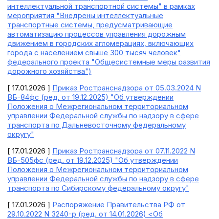
интеллектуальной транспортной системы" в рамках
мероприятия "Внедрены интеллектуальные
транспортные системы, предусматривающие
автоматизацию процессов управления дорожным
движением в городских агломерациях, включающих
города с населением свыше 300 тысяч человек"
федерального проекта "Общесистемные меры развития
дорожного хозяйства")
[ 17.01.2026 ]
Приказ Ространснадзора от 05.03.2024 N
ВБ-84фс (ред. от 19.12.2025) "Об утверждении
Положения о Межрегиональном территориальном
управлении Федеральной службы по надзору в сфере
транспорта по Дальневосточному федеральному
округу"
[ 17.01.2026 ]
Приказ Ространснадзора от 07.11.2022 N
ВБ-505фс (ред. от 19.12.2025) "Об утверждении
Положения о Межрегиональном территориальном
управлении Федеральной службы по надзору в сфере
транспорта по Сибирскому федеральному округу"
[ 17.01.2026 ]
Распоряжение Правительства РФ от
29.10.2022 N 3240-р (ред. от 14.01.2026) <Об