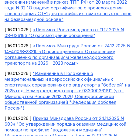
внесении изменений в приказ ТПП РФ от 28 марта 2022
года N 32 "О выдаче сертификатов о происхождении
товара формы СТ-1 для российских таможенных органов
на безвозмездной основе"
[ 16.01.2026 ]
<Письмо> Роскомнадзора от 11.12.2025 N
08-636163 "О рассмотрении обращения"
[ 16.01.2026 ]
<Письмо> Минтруда России от 24.12.2025 N
14-4/10/В-23210 <О присоединении к Отраслевому
соглашению по организациям железнодорожного
транспорта на 2026 - 2028 годы>
[ 16.01.2026 ]
"Изменение в Положение о
межрегиональных и всероссийских официальных
спортивных соревнованиях по виду спорта "бобслей" на
2025 год. Номер-код вида спорта: 0330003611Я" (утв.
Минспортом России 26.12.2026, Общероссийской
общественной организацией "Федерация бобслея
России")
[ 16.01.2026 ]
Приказ Минздрава России от 24.11.2025 N
683н "Об утверждении порядка оказания медицинской
помощи по профилю "водолазная медицина"
(Зарегистрировано в Минюсте России 12.01.2026 N