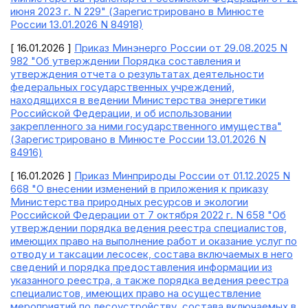
июня 2023 г. N 229" (Зарегистрировано в Минюсте
России 13.01.2026 N 84918)
[ 16.01.2026 ]
Приказ Минэнерго России от 29.08.2025 N
982 "Об утверждении Порядка составления и
утверждения отчета о результатах деятельности
федеральных государственных учреждений,
находящихся в ведении Министерства энергетики
Российской Федерации, и об использовании
закрепленного за ними государственного имущества"
(Зарегистрировано в Минюсте России 13.01.2026 N
84916)
[ 16.01.2026 ]
Приказ Минприроды России от 01.12.2025 N
668 "О внесении изменений в приложения к приказу
Министерства природных ресурсов и экологии
Российской Федерации от 7 октября 2022 г. N 658 "Об
утверждении порядка ведения реестра специалистов,
имеющих право на выполнение работ и оказание услуг по
отводу и таксации лесосек, состава включаемых в него
сведений и порядка предоставления информации из
указанного реестра, а также порядка ведения реестра
специалистов, имеющих право на осуществление
мероприятий по лесоустройству, состава включаемых в