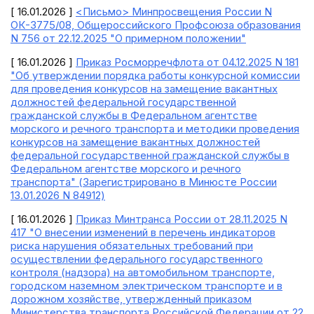
[ 16.01.2026 ]
<Письмо> Минпросвещения России N
ОК-3775/08, Общероссийского Профсоюза образования
N 756 от 22.12.2025 "О примерном положении"
[ 16.01.2026 ]
Приказ Росморречфлота от 04.12.2025 N 181
"Об утверждении порядка работы конкурсной комиссии
для проведения конкурсов на замещение вакантных
должностей федеральной государственной
гражданской службы в Федеральном агентстве
морского и речного транспорта и методики проведения
конкурсов на замещение вакантных должностей
федеральной государственной гражданской службы в
Федеральном агентстве морского и речного
транспорта" (Зарегистрировано в Минюсте России
13.01.2026 N 84912)
[ 16.01.2026 ]
Приказ Минтранса России от 28.11.2025 N
417 "О внесении изменений в перечень индикаторов
риска нарушения обязательных требований при
осуществлении федерального государственного
контроля (надзора) на автомобильном транспорте,
городском наземном электрическом транспорте и в
дорожном хозяйстве, утвержденный приказом
Министерства транспорта Российской Федерации от 22