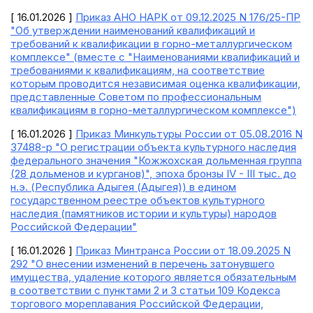
[ 16.01.2026 ]
Приказ АНО НАРК от 09.12.2025 N 176/25-ПР
"Об утверждении наименований квалификаций и
требований к квалификации в горно-металлургическом
комплексе" (вместе с "Наименованиями квалификаций и
требованиями к квалификациям, на соответствие
которым проводится независимая оценка квалификации,
представленные Советом по профессиональным
квалификациям в горно-металлургическом комплексе")
[ 16.01.2026 ]
Приказ Минкультуры России от 05.08.2016 N
37488-р "О регистрации объекта культурного наследия
федерального значения "Кожжохская дольменная группа
(28 дольменов и курганов)", эпоха бронзы IV - III тыс. до
н.э. (Республика Адыгея (Адыгея)) в едином
государственном реестре объектов культурного
наследия (памятников истории и культуры) народов
Российской Федерации"
[ 16.01.2026 ]
Приказ Минтранса России от 18.09.2025 N
292 "О внесении изменений в перечень затонувшего
имущества, удаление которого является обязательным
в соответствии с пунктами 2 и 3 статьи 109 Кодекса
торгового мореплавания Российской Федерации,