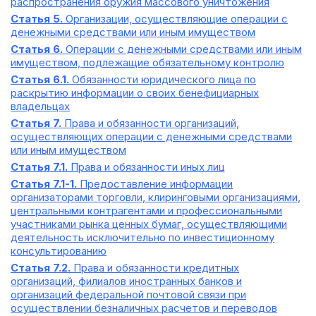
распространения оружия массового уничтожения
Статья 5.
Организации, осуществляющие операции с
денежными средствами или иным имуществом
Статья 6.
Операции с денежными средствами или иным
имуществом, подлежащие обязательному контролю
Статья 6.1.
Обязанности юридического лица по
раскрытию информации о своих бенефициарных
владельцах
Статья 7.
Права и обязанности организаций,
осуществляющих операции с денежными средствами
или иным имуществом
Статья 7.1.
Права и обязанности иных лиц
Статья 7.1-1.
Предоставление информации
организаторами торговли, клиринговыми организациями,
центральными контрагентами и профессиональными
участниками рынка ценных бумаг, осуществляющими
деятельность исключительно по инвестиционному
консультированию
Статья 7.2.
Права и обязанности кредитных
организаций, филиалов иностранных банков и
организаций федеральной почтовой связи при
осуществлении безналичных расчетов и переводов