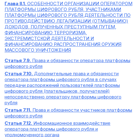
Глава II.1.
ОСОБЕННОСТИ ОРГАНИЗАЦИИ ОПЕРАТОРОМ
ПЛАТФОРМЫ ЦИФРОВОГО РУБЛЯ, УЧАСТНИКАМИ
ПЛАТФОРМЫ ЦИФРОВОГО РУБЛЯ ДЕЯТЕЛЬНОСТИ ПО
ПРОТИВОДЕЙСТВИЮ ЛЕГАЛИЗАЦИИ (ОТМЫВАНИЮ)
ДОХОДОВ, ПОЛУЧЕННЫХ ПРЕСТУПНЫМ ПУТЕМ,
ФИНАНСИРОВАНИЮ ТЕРРОРИЗМА,
ЭКСТРЕМИСТСКОЙ ДЕЯТЕЛЬНОСТИ И
ФИНАНСИРОВАНИЮ РАСПРОСТРАНЕНИЯ ОРУЖИЯ
МАССОВОГО УНИЧТОЖЕНИЯ
Статья 7.9.
Права и обязанности оператора платформы
цифрового рубля
Статья 7.10.
Дополнительные права и обязанности
оператора платформы цифрового рубля в случаях
передачи распоряжений пользователей платформы
цифрового рубля (плательщиков, получателей)
непосредственно оператору платформы цифрового
рубля
Статья 7.11.
Права и обязанности участников платформы
цифрового рубля
Статья 7.12.
Информационное взаимодействие
оператора платформы цифрового рубля и
уполномоченного органа