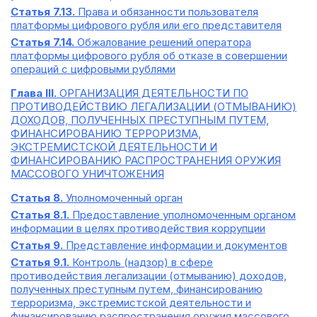
Статья 7.13.
Права и обязанности пользователя
платформы цифрового рубля или его представителя
Статья 7.14.
Обжалование решений оператора
платформы цифрового рубля об отказе в совершении
операций с цифровыми рублями
Глава III.
ОРГАНИЗАЦИЯ ДЕЯТЕЛЬНОСТИ ПО
ПРОТИВОДЕЙСТВИЮ ЛЕГАЛИЗАЦИИ (ОТМЫВАНИЮ)
ДОХОДОВ, ПОЛУЧЕННЫХ ПРЕСТУПНЫМ ПУТЕМ,
ФИНАНСИРОВАНИЮ ТЕРРОРИЗМА,
ЭКСТРЕМИСТСКОЙ ДЕЯТЕЛЬНОСТИ И
ФИНАНСИРОВАНИЮ РАСПРОСТРАНЕНИЯ ОРУЖИЯ
МАССОВОГО УНИЧТОЖЕНИЯ
Статья 8.
Уполномоченный орган
Статья 8.1.
Предоставление уполномоченным органом
информации в целях противодействия коррупции
Статья 9.
Представление информации и документов
Статья 9.1.
Контроль (надзор) в сфере
противодействия легализации (отмыванию) доходов,
полученных преступным путем, финансированию
терроризма, экстремистской деятельности и
финансированию распространения оружия массового