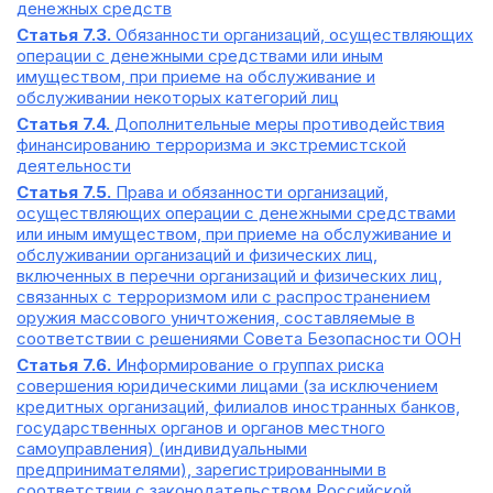
денежных средств
Статья 7.3.
Обязанности организаций, осуществляющих
операции с денежными средствами или иным
имуществом, при приеме на обслуживание и
обслуживании некоторых категорий лиц
Статья 7.4.
Дополнительные меры противодействия
финансированию терроризма и экстремистской
деятельности
Статья 7.5.
Права и обязанности организаций,
осуществляющих операции с денежными средствами
или иным имуществом, при приеме на обслуживание и
обслуживании организаций и физических лиц,
включенных в перечни организаций и физических лиц,
связанных с терроризмом или с распространением
оружия массового уничтожения, составляемые в
соответствии с решениями Совета Безопасности ООН
Статья 7.6.
Информирование о группах риска
совершения юридическими лицами (за исключением
кредитных организаций, филиалов иностранных банков,
государственных органов и органов местного
самоуправления) (индивидуальными
предпринимателями), зарегистрированными в
соответствии с законодательством Российской