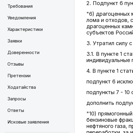
2. Подпункт 6 пу
Требования
"6) драгоценных
Уведомления
лома и отходов,
драгоценных кам
Характеристики
субъектов Россий
Заявки
3. Утратил силу с
Доверенности
3.1. В пункте 1 
индивидуальные 
Отзывы
4. В пункте 1 стат
Претензии
подпункт 6 исклю
Ходатайства
подпункты 7 - 10
Запросы
дополнить подпу
Ответы
"10) прямогонный
бензиновые фракц
Исковые заявления
нефтяного газа, п
переработки, за 