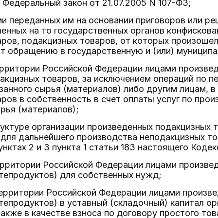
- Федеральный закон от 21.07.2005 N 107-ФЗ;
и переданных им на основании приговоров или ре
енных на то государственных органов конфискован
ров, подакцизных товаров, от которых произошел 
т обращению в государственную и (или) муниципа
ерритории Российской Федерации лицами произвед
акцизных товаров, за исключением операций по п
занного сырья (материалов) либо другим лицам, в
ров в собственность в счет оплаты услуг по прои
рья (материалов);
руктуре организации произведенных подакцизных 
для дальнейшего производства неподакцизных то
нктах 2 и 3 пункта 1 статьи 183 настоящего Кодек
ерритории Российской Федерации лицами произвед
тепродуктов) для собственных нужд;
территории Российской Федерации лицами произве
епродуктов) в уставный (складочный) капитал ор
также в качестве взноса по договору простого то