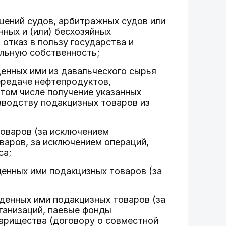
шений судов, арбитражных судов или
ных и (или) бесхозяйных
отказ в пользу государства и
льную собственность;
енных ими из давальческого сырья
ередаче нефтепродуктов,
 том числе получение указанных
зводству подакцизных товаров из
товаров (за исключением
варов, за исключением операций,
са;
енных ими подакцизных товаров (за
денных ими подакцизных товаров (за
ганизаций, паевые фонды
варищества (договору о совместной