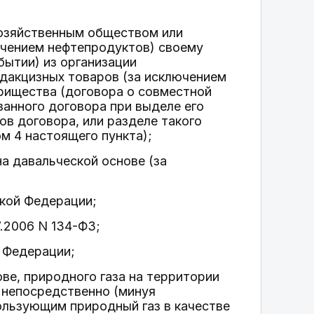
хозяйственным обществом или
ючением нефтепродуктов) своему
бытии) из организации
одакцизных товаров (за исключением
рищества (договора о совместной
занного договора при выделе его
в договора, или разделе такого
м 4 настоящего пункта);
а давальческой основе (за
кой Федерации;
7.2006 N 134-ФЗ;
й Федерации;
ове, природного газа на территории
 непосредственно (минуя
ользующим природный газ в качестве