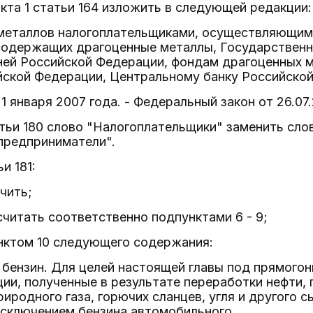
нкта 1 статьи 164 изложить в следующей редакции:
 металлов налогоплательщиками, осуществляющими
 содержащих драгоценные металлы, Государственн
ней Российской Федерации, фондам драгоценных м
ской Федерации, Центральному банку Российской
 1 января 2007 года. - Федеральный закон от 26.07
статьи 180 слово "Налогоплательщики" заменить сл
предприниматели".
ьи 181:
чить;
 считать соответственно подпунктами 6 - 9;
нктом 10 следующего содержания:
 бензин. Для целей настоящей главы под прямог
ии, полученные в результате переработки нефти, 
риродного газа, горючих сланцев, угля и другого с
исключением бензина автомобильного.