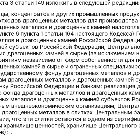
нкта 3 статьи 149 изложить в следующей редакции:
руды, концентратов и других промышленных проду
отходов драгоценных металлов для производства
оценных металлов и драгоценных камней налогопл
ункте 6 пункта 1 статьи 164 настоящего Кодекса)
аллов и драгоценных камней Российской Федераци
ней субъектов Российской Федерации, Центрально
ия драгоценных камней в сырье (за исключением 
риятиям независимо от форм собственности для 
оценных камней в сырье и ограненных специализи
сударственному фонду драгоценных металлов и др
ам драгоценных металлов и драгоценных камней с
ку Российской Федерации и банкам; реализация 
 фонда драгоценных металлов и драгоценных кам
ных металлов и драгоценных камней субъектов Р
ным внешнеэкономическим организациям, Централ
е драгоценных металлов в слитках Центральным б
вии, что эти слитки остаются в одном из сертиф
м хранилище ценностей, хранилище Центрального 
в);".