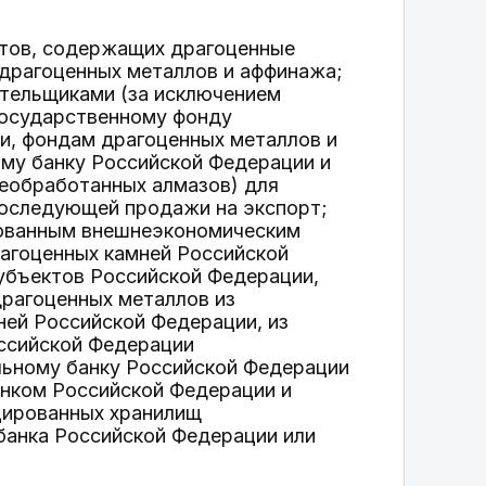
ктов, содержащих драгоценные
 драгоценных металлов и аффинажа;
ательщиками (за исключением
 Государственному фонду
и, фондам драгоценных металлов и
му банку Российской Федерации и
необработанных алмазов) для
последующей продажи на экспорт;
рованным внешнеэкономическим
агоценных камней Российской
убъектов Российской Федерации,
драгоценных металлов из
ней Российской Федерации, из
оссийской Федерации
ьному банку Российской Федерации
анком Российской Федерации и
ицированных хранилищ
банка Российской Федерации или