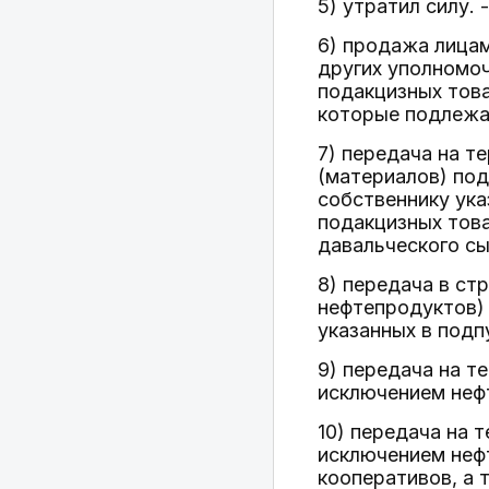
5) утратил силу. 
6) продажа лицам
других уполномоч
подакцизных това
которые подлежа
7) передача на т
(материалов) под
собственнику ука
подакцизных това
давальческого сы
8) передача в ст
нефтепродуктов) 
указанных в подпу
9) передача на т
исключением неф
10) передача на 
исключением нефт
кооперативов, а 