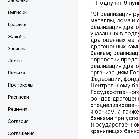
Заявления
1. Подпункт 9 пу
Выписки
"9) реализация 
металлы, лома и 
Графики
реализация драг
указанных в подп
Жалобы
драгоценных мет
драгоценных кам
Записки
банкам; реализац
обработки предп
Листы
реализация драг
организациям Го
Письма
Федерации, фонд
Протоколы
Центральному бан
Государственного
Расписки
фондов драгоцен
специализирован
Решения
и банкам, а такж
банками при усло
Согласия
(Государственно
хранилищах банко
Соглашения