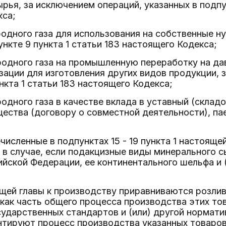
ырья, за исключением операций, указанных в подпун
кса;
родного газа для использования на собственные н
ункте 9 пункта 1 статьи 183 настоящего Кодекса;
родного газа на промышленную переработку на дав
зации для изготовления других видов продукции, 
ункта 1 статьи 183 настоящего Кодекса;
родного газа в качестве вклада в уставный (склад
ества (договору о совместной деятельности), па
ечисленные в подпунктах 15 - 19 пункта 1 настоящ
в случае, если подакцизные виды минерального 
йской Федерации, ее континентального шельфа и 
ящей главы к производству приравниваются розли
ак часть общего процесса производства этих тов
ударственных стандартов и (или) другой нормати
нтируют процесс производства указанных товаро