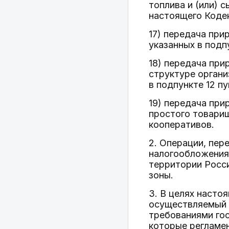
топлива и (или) с
настоящего Коде
17) передача при
указанных в подп
18) передача при
структуре органи
в подпункте 12 п
19) передача при
простого товарищ
кооперативов.
2. Операции, пер
налогообложения 
территории Росси
зоны.
3. В целях насто
осуществляемый к
требованиями гос
которые регламе