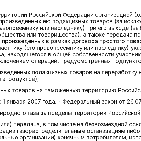
территории Российской Федерации организацией (
произведенных ею подакцизных товаров (за искл
равопреемнику или наследнику) при его выходе (вы
общества или товарищества), а также передача п
 произведенных в рамках договора простого това
частнику (его правопреемнику или наследнику) ука
а, находящегося в общей собственности участнико
ключением операций, предусмотренных подпункто
изведенных подакцизных товаров на переработку н
тепродуктов);
изных товаров на таможенную территорию Российс
с 1 января 2007 года. - Федеральный закон от 26.0
риродного газа за пределы территории Российско
 (или) передача, в том числе на безвозмездной осн
рации газораспределительным организациям либо
ельные организации) конечным потребителям, исп