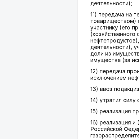
деятельности);
11) передача на 
товариществом) 
участнику (его п
(хозяйственного 
нефтепродуктов),
деятельности), у
доли из имуществ
имущества (за ис
12) передача про
исключением неф
13) ввоз подакц
14) утратил силу 
15) реализация п
16) реализация и
Российской Феде
газораспределит