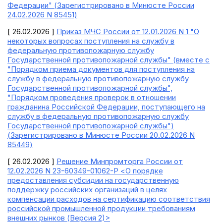
Федерации" (Зарегистрировано в Минюсте России
24.02.2026 N 85451)
[ 26.02.2026 ]
Приказ МЧС России от 12.01.2026 N 1 "О
некоторых вопросах поступления на службу в
федеральную противопожарную службу
Государственной противопожарной службы" (вместе с
"Порядком приема документов для поступления на
службу в федеральную противопожарную службу
Государственной противопожарной службы",
"Порядком проведения проверок в отношении
гражданина Российской Федерации, поступающего на
службу в федеральную противопожарную службу
Государственной противопожарной службы")
(Зарегистрировано в Минюсте России 20.02.2026 N
85449)
[ 26.02.2026 ]
Решение Минпромторга России от
12.02.2026 N 23-60349-01062-Р <О порядке
предоставления субсидии на государственную
поддержку российских организаций в целях
компенсации расходов на сертификацию соответствия
российской промышленной продукции требованиям
внешних рынков (Версия 2)>