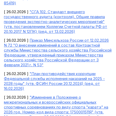
85419)
[ 26.02.2026 ]
"СГА 102. Стандарт внешнего
государственного аудита (контроля). Общие правила
проведения экспертно-аналитических мероприятий"
(утв. постановлением Коллегии Счетной палаты РФ от
20.10.2017 N 12ПК) (ред. от 13.02.2026)
[ 26.02.2026 ]
Приказ Минсельхоза России от 12.02.2026
N 72 "О внесении изменений в состав Контрактной
службы Министерства сельского хозяйства Российской
Федерации, утвержденный приказом Министерства
сельского хозяйства Российской Федерации от 3
февраля 2021 г. N 53"
[ 26.02.2026 ]
"План противодействия коррупции
Федеральной службы исполнения наказаний на 2025 -
2028 годы" (утв. ФСИН России 20.12.2024) (ред. от
16.02.2026)
[ 26.02.2026 ]
"Изменение в Положение о
межрегиональных и всероссийских официальных
спортивных соревнованиях по виду спорта "каратэ" на
2026 год. Номер-код вида спорта: 1750001511Я" (утв.