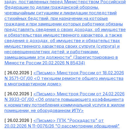
задач, поставленных перед Министерством Российской
Федерации по делам гражданской обороны,
чрезвычайным ситуациям и ликвидации последствий
стихийных бедствий, при назначении на которые
граждане и при замещении которых работники обязаны
представлять сведения о своих доходах, об имуществе
и обязательствах имущественного характера, а также
сведения о доходах, об имуществе и обязательствах
имущественного характера своих супруги (супруга) и
несовершеннолетних детей, и работниками,
замещающими эти должности" (Зарегистрировано в
Минюсте России 20.02.2026 N 85434)
[ 26.02.2026 ]
<Письмо> Минстроя России от 18.02.2026
N 3571-ОГ/00 <О текущем ремонте общего имущества
в многоквартирном доме>
[ 26.02.2026 ]
<Письмо> Минстроя России от 24.02.2026
N 3933-ОГ/00 <Об оплате повышающего коэффициента
к нормативу потребления коммунальной услуги в жилом
помещении, не оборудованном ИПУ>
[ 26.02.2026 ]
<Письмо> ППК "Роскадастр" от
20.02.2026 N 11-0076/26 "О рассмотрении обращений"