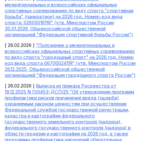
межрегиональных и всероссийских официальных
спортивных соревнованиях по виду спорта "спортивная
борьба" (панкратион) на 2026 год. Номер-код вида
спорта: 0260001611Я" (утв. Минспортом России
30.01.2026, Общероссийской общественной
организацией "Федерация спортивной борьбы России")
[ 26.02.2026 ]
"Положение о межрегиональных и
всероссийских официальных спортивных соревнованиях
по виду спорта "городошный спорт" на 2026 год. Номер
код вида спорта 0670002411Я" (утв. Минспортом России
26.12.2025, Общероссийской общественной
организацией "Федерация городошного спорта России")
[ 26.02.2026 ]
Выписка из приказа Росреестра от
19.12.2025 N П/0453-ДСП/25 "Об утверждении программ
профилактики рисков причинения вреда (ущерба)
охраняемым законом ценностям при осуществлении
Федеральной службой государственной регистрации,
кадастра и картографии федерального
государственного земельного контроля (надзора),
федерального государственного контроля (надзора) в
области геодезии и картографии на 2026 год, а также
программы профилактики нарушений обязательных