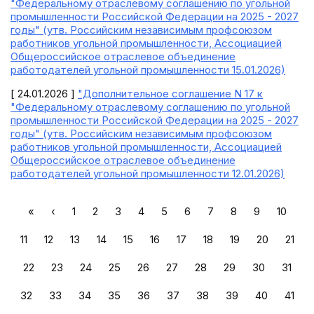
"Федеральному отраслевому соглашению по угольной
промышленности Российской Федерации на 2025 - 2027
годы" (утв. Российским независимым профсоюзом
работников угольной промышленности, Ассоциацией
Общероссийское отраслевое объединение
работодателей угольной промышленности 15.01.2026)
[ 24.01.2026 ]
"Дополнительное соглашение N 17 к
"Федеральному отраслевому соглашению по угольной
промышленности Российской Федерации на 2025 - 2027
годы" (утв. Российским независимым профсоюзом
работников угольной промышленности, Ассоциацией
Общероссийское отраслевое объединение
работодателей угольной промышленности 12.01.2026)
«
‹
1
2
3
4
5
6
7
8
9
10
11
12
13
14
15
16
17
18
19
20
21
22
23
24
25
26
27
28
29
30
31
32
33
34
35
36
37
38
39
40
41