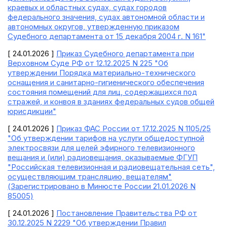
краевых и областных судах, судах городов
федерального значения, судах автономной области и
автономных округов, утвержденную приказом
Судебного департамента от 15 декабря 2004 г. N 161"
[ 24.01.2026 ]
Приказ Судебного департамента при
Верховном Суде РФ от 12.12.2025 N 225 "Об
утверждении Порядка материально-технического
оснащения и санитарно-гигиенического обеспечения
состояния помещений для лиц, содержащихся под
стражей, и конвоя в зданиях федеральных судов общей
юрисдикции"
[ 24.01.2026 ]
Приказ ФАС России от 17.12.2025 N 1105/25
"Об утверждении тарифов на услуги общедоступной
электросвязи для целей эфирного телевизионного
вещания и (или) радиовещания, оказываемые ФГУП
"Российская телевизионная и радиовещательная сеть",
осуществляющим трансляцию, вещателям"
(Зарегистрировано в Минюсте России 21.01.2026 N
85005)
[ 24.01.2026 ]
Постановление Правительства РФ от
30.12.2025 N 2229 "Об утверждении Правил