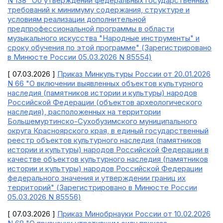
N 138 "Об утверждении федеральных государственных
требований к минимуму содержания, структуре и
условиям реализации дополнительной
предпрофессиональной программы в области
музыкального искусства "Народные инструменты" и
сроку обучения по этой программе" (Зарегистрировано
в Минюсте России 05.03.2026 N 85554)
[ 07.03.2026 ]
Приказ Минкультуры России от 20.01.2026
N 66 "О включении выявленных объектов культурного
наследия (памятников истории и культуры) народов
Российской Федерации (объектов археологического
наследия), расположенных на территории
Большемуртинско-Сухобузимского муниципального
округа Красноярского края, в единый государственный
реестр объектов культурного наследия (памятников
истории и культуры) народов Российской Федерации в
качестве объектов культурного наследия (памятников
истории и культуры) народов Российской Федерации
федерального значения и утверждении границ их
территорий" (Зарегистрировано в Минюсте России
05.03.2026 N 85556)
[ 07.03.2026 ]
Приказ Минобрнауки России от 10.02.2026