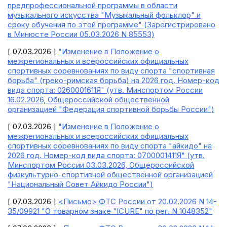
предпрофессиональной программы в области
музыкального искусства "Музыкальный фольклор" и
сроку обучения по этой программе" (Зарегистрировано
в Минюсте России 05.03.2026 N 85553)
[ 07.03.2026 ]
"Изменение в Положение о
межрегиональных и всероссийских официальных
спортивных соревнованиях по виду спорта "спортивная
борьба" (греко-римская борьба) на 2026 год. Номер-код
вида спорта: 0260001611Я" (утв. Минспортом России
16.02.2026, Общероссийской общественной
организацией "Федерация спортивной борьбы России")
[ 07.03.2026 ]
"Изменение в Положение о
межрегиональных и всероссийских официальных
спортивных соревнованиях по виду спорта "айкидо" на
2026 год. Номер-код вида спорта: 0700001411Я" (утв.
Минспортом России 03.03.2026, Общероссийской
физкультурно-спортивной общественной организацией
"Национальный Совет Айкидо России")
[ 07.03.2026 ]
<Письмо> ФТС России от 20.02.2026 N 14-
35/09921 "О товарном знаке "ICURE" по рег. N 1048352"