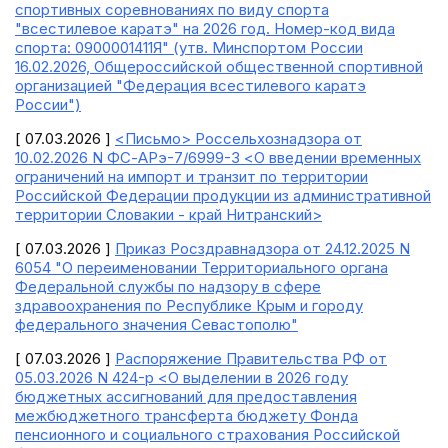
спортивных соревнованиях по виду спорта
"всестилевое каратэ" на 2026 год. Номер-код вида
спорта: 0900001411Я" (утв. Минспортом России
16.02.2026, Общероссийской общественной спортивной
организацией "Федерация всестилевого каратэ
России")
[ 07.03.2026 ]
<Письмо> Россельхознадзора от
10.02.2026 N ФС-АРэ-7/6999-3 <О введении временных
ограничений на импорт и транзит по территории
Российской Федерации продукции из административной
территории Словакии - край Нитранский>
[ 07.03.2026 ]
Приказ Росздравнадзора от 24.12.2025 N
6054 "О переименовании Территориального органа
Федеральной службы по надзору в сфере
здравоохранения по Республике Крым и городу
федерального значения Севастополю"
[ 07.03.2026 ]
Распоряжение Правительства РФ от
05.03.2026 N 424-р <О выделении в 2026 году
бюджетных ассигнований для предоставления
межбюджетного трансферта бюджету Фонда
пенсионного и социального страхования Российской