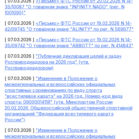
[ 07.03.2026 ]
<Письмо> ФТС России от 20.02.2026 N 14-
35/10087 "О товарном знаке "INFINITY NADO" (рег. N
1001095)"
[ 07.03.2026 ]
<Письмо> ФТС России от 19.02.2026 N 14-
42/09745 "О товарном знаке "ALINITY" по рег. N 569677"
[ 07.03.2026 ]
<Письмо> ФТС России от 19.02.2026 N 14-
35/09742 "О товарном знаке "ABBOTT" по рег. N 414843"
[ 07.03.2026 ]
"Публичная декларация целей и задач
Росприроднадзора на 2026 год" (утв.
Росприроднадзором)
[ 07.03.2026 ]
"Изменение в Положение о
межрегиональных и всероссийских официальных
спортивных соревнованиях по виду спорта
"всестилевое каратэ" на 2026 год. Номер-код вида
спорта: 0900001411Я" (утв. Минспортом России
20.02.2026, Общероссийской общественной спортивной
организацией "Федерация всестилевого каратэ
России")
[ 07.03.2026 ]
"Изменение в Положение о
межрегиональных и всероссийских официальных