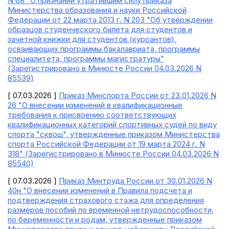
N 68 "О признании утратившим силу приказа
Министерства образования и науки Российской
Федерации от 22 марта 2013 г. N 203 "Об утверждении
образцов студенческого билета для студентов и
зачетной книжки для студентов (курсантов),
осваивающих программы бакалавриата, программы
специалитета, программы магистратуры"
(Зарегистрировано в Минюсте России 04.03.2026 N
85539)
[ 07.03.2026 ]
Приказ Минспорта России от 23.01.2026 N
26 "О внесении изменений в квалификационные
требования к присвоению соответствующих
квалификационных категорий спортивных судей по виду
спорта "сквош", утвержденные приказом Министерства
спорта Российской Федерации от 19 марта 2024 г. N
318" (Зарегистрировано в Минюсте России 04.03.2026 N
85540)
[ 07.03.2026 ]
Приказ Минтруда России от 30.01.2026 N
40н "О внесении изменений в Правила подсчета и
подтверждения страхового стажа для определения
размеров пособий по временной нетрудоспособности,
по беременности и родам, утвержденные приказом