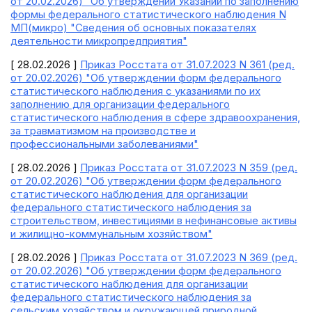
от 20.02.2026) "Об утверждении Указаний по заполнению
формы федерального статистического наблюдения N
МП(микро) "Сведения об основных показателях
деятельности микропредприятия"
[ 28.02.2026 ]
Приказ Росстата от 31.07.2023 N 361 (ред.
от 20.02.2026) "Об утверждении форм федерального
статистического наблюдения с указаниями по их
заполнению для организации федерального
статистического наблюдения в сфере здравоохранения,
за травматизмом на производстве и
профессиональными заболеваниями"
[ 28.02.2026 ]
Приказ Росстата от 31.07.2023 N 359 (ред.
от 20.02.2026) "Об утверждении форм федерального
статистического наблюдения для организации
федерального статистического наблюдения за
строительством, инвестициями в нефинансовые активы
и жилищно-коммунальным хозяйством"
[ 28.02.2026 ]
Приказ Росстата от 31.07.2023 N 369 (ред.
от 20.02.2026) "Об утверждении форм федерального
статистического наблюдения для организации
федерального статистического наблюдения за
сельским хозяйством и окружающей природной