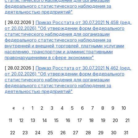
статистического наблюдения для организации
федерального статистического наблюдения за
деятельностью предприятий"
[ 28.02.2026 ]
Приказ Росстата от 30.07.2021 N 458 (ред.
от 20.02.2026) "Об утверждении форм федерального
статистического наблюдения для организации
федерального статистического наблюдения за
внутренней и внешней торговлей, платными услугами
населению, транспортом и административными
правонарушениями в сфере экономики"
[ 28.02.2026 ]
Приказ Росстата от 30.07.2021 N 462 (ред.
от 20.02.2026) "Об утверждении форм федерального
статистического наблюдения для организации
федерального статистического наблюдения за
деятельностью предприятий"
«
‹
1
2
3
4
5
6
7
8
9
10
11
12
13
14
15
16
17
18
19
20
21
22
23
24
25
26
27
28
29
30
31