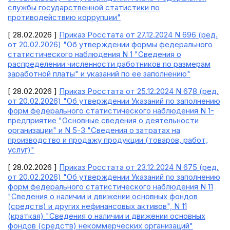
службы государственной статистики по
противодействию коррупции"
[ 28.02.2026 ]
Приказ Росстата от 27.12.2024 N 696 (ред.
от 20.02.2026) "Об утверждении формы федерального
статистического наблюдения N 1 "Сведения о
распределении численности работников по размерам
заработной платы" и указаний по ее заполнению"
[ 28.02.2026 ]
Приказ Росстата от 25.12.2024 N 678 (ред.
от 20.02.2026) "Об утверждении Указаний по заполнению
форм федерального статистического наблюдения N 1-
предприятие "Основные сведения о деятельности
организации" и N 5-З "Сведения о затратах на
производство и продажу продукции (товаров, работ,
услуг)"
[ 28.02.2026 ]
Приказ Росстата от 23.12.2024 N 675 (ред.
от 20.02.2026) "Об утверждении Указаний по заполнению
форм федерального статистического наблюдения N 11
"Сведения о наличии и движении основных фондов
(средств) и других нефинансовых активов", N 11
(краткая) "Сведения о наличии и движении основных
фондов (средств) некоммерческих организаций"