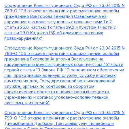
Определение Конституционного Суда РФ от 23.04.2015 N
763-О "Об отказе в принятии к рассмотрению жалобы
гражданина Викторова Геннадия Савельевича на
нарушение его конституционных прав частями 1 и 2
статьи 25.6, частью 1 статьи 29.2 и пунктом 1 части 2
статьи 29.9 Кодекса РФ об административных
правонарушениях"
Определение Конституционного Суда РФ от 23.04.2015 N
796-О "Об отказе в принятии к рассмотрению жалобы
гражданина Яковлева Анатолия Васильевича на
нарушение его конституционных прав пунктом "б" части
первой статьи 13 Закона РФ "О пенсионном обеспечении
лиц, проходивших военную службу, службу в органах
внутренних дел, Государственной противопожарной
службе, органах по контролю за оборотом
наркотических средств и психотропных веществ,
учреждениях и органах уголовно-исполнительной
системы, и их семей"
Определение Конституционного Суда РФ от 23.04.2015 N
799-О "Об отказе в принятии к рассмотрению жалобы
Дикамбаевой Дилбары, Токтаалыя уулу Тилекбека и
Хачатряна Гургена Тиграновича на нарушение их