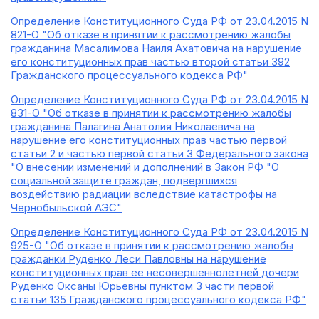
Определение Конституционного Суда РФ от 23.04.2015 N
821-О "Об отказе в принятии к рассмотрению жалобы
гражданина Масалимова Наиля Ахатовича на нарушение
его конституционных прав частью второй статьи 392
Гражданского процессуального кодекса РФ"
Определение Конституционного Суда РФ от 23.04.2015 N
831-О "Об отказе в принятии к рассмотрению жалобы
гражданина Палагина Анатолия Николаевича на
нарушение его конституционных прав частью первой
статьи 2 и частью первой статьи 3 Федерального закона
"О внесении изменений и дополнений в Закон РФ "О
социальной защите граждан, подвергшихся
воздействию радиации вследствие катастрофы на
Чернобыльской АЭС"
Определение Конституционного Суда РФ от 23.04.2015 N
925-О "Об отказе в принятии к рассмотрению жалобы
гражданки Руденко Леси Павловны на нарушение
конституционных прав ее несовершеннолетней дочери
Руденко Оксаны Юрьевны пунктом 3 части первой
статьи 135 Гражданского процессуального кодекса РФ"