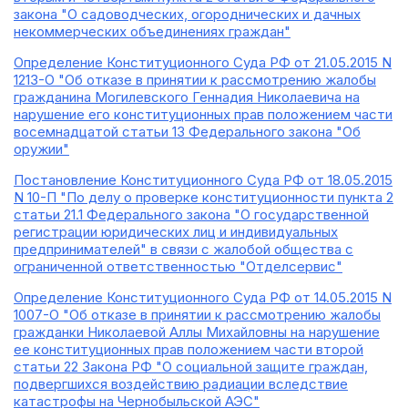
закона "О садоводческих, огороднических и дачных
некоммерческих объединениях граждан"
Определение Конституционного Суда РФ от 21.05.2015 N
1213-О "Об отказе в принятии к рассмотрению жалобы
гражданина Могилевского Геннадия Николаевича на
нарушение его конституционных прав положением части
восемнадцатой статьи 13 Федерального закона "Об
оружии"
Постановление Конституционного Суда РФ от 18.05.2015
N 10-П "По делу о проверке конституционности пункта 2
статьи 21.1 Федерального закона "О государственной
регистрации юридических лиц и индивидуальных
предпринимателей" в связи с жалобой общества с
ограниченной ответственностью "Отделсервис"
Определение Конституционного Суда РФ от 14.05.2015 N
1007-О "Об отказе в принятии к рассмотрению жалобы
гражданки Николаевой Аллы Михайловны на нарушение
ее конституционных прав положением части второй
статьи 22 Закона РФ "О социальной защите граждан,
подвергшихся воздействию радиации вследствие
катастрофы на Чернобыльской АЭС"