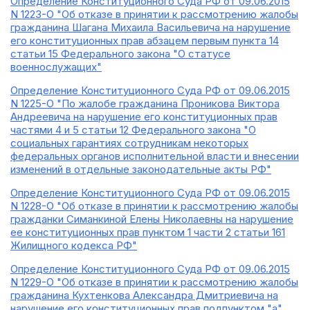
Определение Конституционного Суда РФ от 09.06.2015
N 1223-О "Об отказе в принятии к рассмотрению жалобы
гражданина Шагана Михаила Васильевича на нарушение
его конституционных прав абзацем первым пункта 14
статьи 15 Федерального закона "О статусе
военнослужащих"
Определение Конституционного Суда РФ от 09.06.2015
N 1225-О "По жалобе гражданина Проникова Виктора
Андреевича на нарушение его конституционных прав
частями 4 и 5 статьи 12 Федерального закона "О
социальных гарантиях сотрудникам некоторых
федеральных органов исполнительной власти и внесении
изменений в отдельные законодательные акты РФ"
Определение Конституционного Суда РФ от 09.06.2015
N 1228-О "Об отказе в принятии к рассмотрению жалобы
гражданки Симанкиной Елены Николаевны на нарушение
ее конституционных прав пунктом 1 части 2 статьи 161
Жилищного кодекса РФ"
Определение Конституционного Суда РФ от 09.06.2015
N 1229-О "Об отказе в принятии к рассмотрению жалобы
гражданина Кухтенкова Александра Дмитриевича на
нарушение его конституционных прав подпунктом "а"