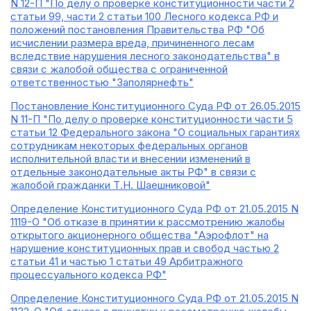
N 12-П "По делу о проверке конституционности части 2
статьи 99, части 2 статьи 100 Лесного кодекса РФ и
положений постановления Правительства РФ "Об
исчислении размера вреда, причиненного лесам
вследствие нарушения лесного законодательства" в
связи с жалобой общества с ограниченной
ответственностью "Заполярнефть"
Постановление Конституционного Суда РФ от 26.05.2015
N 11-П "По делу о проверке конституционности части 5
статьи 12 Федерального закона "О социальных гарантиях
сотрудникам некоторых федеральных органов
исполнительной власти и внесении изменений в
отдельные законодательные акты РФ" в связи с
жалобой гражданки Т.Н. Шаешниковой"
Определение Конституционного Суда РФ от 21.05.2015 N
1119-О "Об отказе в принятии к рассмотрению жалобы
открытого акционерного общества "Аэрофлот" на
нарушение конституционных прав и свобод частью 2
статьи 41 и частью 1 статьи 49 Арбитражного
процессуального кодекса РФ"
Определение Конституционного Суда РФ от 21.05.2015 N