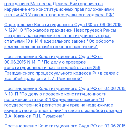
гражданина Матвеева Дениса Викторовича на
нарушение его конституционных прав положениями
статьи 413 Уголовно-процессуального кодекса РФ"
Определение Конституционного Суда РФ от 09.06.2015
N 1294-О "По жалобе гражданки Невструевой Раисы
Петровны на нарушение ее конституционных прав
статьями 13 и 14 Федерального закона "Об обороте
земель сельскохозяйственного назначения"
Постановление Конституционного Суда РФ от
08.06.2015 N 14-П "По делу о проверке
конституционности части первой статьи 256
Гражданского процессуального кодекса РФ в связи с
жалобой гражданки Т.И. Романовой"
Постановление Конституционного Суда РФ от 04.06.2015
N 13-П "По делу о проверке конституционности
положений статьи 31.1 Федерального закона "О
государственной регистрации прав на недвижимое
имущество и сделок с ним" в связи с жалобой граждан
В.А. Князик и П.Н. Пузырина"
Постановление Конституционного Суда РФ от 02.06.2015