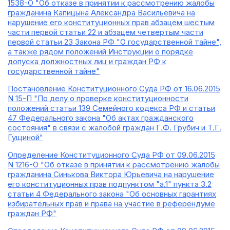
1538-О "Об отказе в принятии к рассмотрению жалобы
гражданина Капицына Александра Васильевича на
нарушение его конституционных прав абзацем шестым
части первой статьи 22 и абзацем четвертым части
первой статьи 23 Закона РФ "О государственной тайне",
а также рядом положений Инструкции о порядке
допуска должностных лиц и граждан РФ к
государственной тайне"
Постановление Конституционного Суда РФ от 16.06.2015
N 15-П "По делу о проверке конституционности
положений статьи 139 Семейного кодекса РФ и статьи
47 Федерального закона "Об актах гражданского
состояния" в связи с жалобой граждан Г.Ф. Грубич и Т.Г.
Гущиной"
Определение Конституционного Суда РФ от 09.06.2015
N 1216-О "Об отказе в принятии к рассмотрению жалобы
гражданина Синькова Виктора Юрьевича на нарушение
его конституционных прав подпунктом "а.1" пункта 3.2
статьи 4 Федерального закона "Об основных гарантиях
избирательных прав и права на участие в референдуме
граждан РФ"