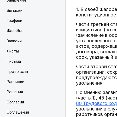
Заявления
1. В своей жалоб
Выписки
конституционнос
Графики
части третьей ст
инициативе (по 
Жалобы
(зачисление в об
установленного 
Записки
актов, содержащи
Листы
договора, соглаш
срок, указанный 
Письма
части второй ста
Протоколы
организации, сок
предупреждаются
Расписки
увольнения.
Решения
По мнению заяви
(часть 1), 45 (час
Согласия
80 Трудового ко
увольнении в сл
Соглашения
работников орган