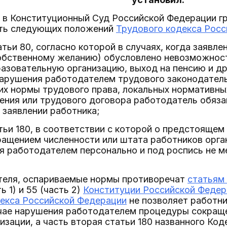
е в Конституционный Суд Российской Федерации г
ть следующих положений
Трудового кодекса Рос
атьи 80, согласно которой в случаях, когда заявле
собственному желанию) обусловлено невозможно
разовательную организацию, выход на пенсию и дру
нарушения работодателем трудового законодатель
х нормы трудового права, локальных нормативных
ения или трудового договора работодатель обяза
в заявлении работника;
тьи 180, в соответствии с которой о предстоящем 
ращением численности или штата работников орга
 работодателем персонально и под роспись не ме
теля, оспариваемые нормы противоречат
статьям
ть 1) и 55 (часть 2)
Конституции Российской Федер
декса Российской Федерации
не позволяет работни
учае нарушения работодателем процедуры сокраще
изации, а часть вторая статьи 180 названного Ко