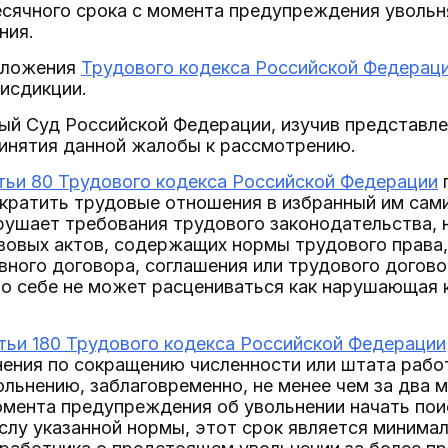
сячного срока с момента предупреждения увольня
ния.
оложения
Трудового кодекса Российской Федерац
исдикции.
ый Суд Российской Федерации, изучив представле
ринятия данной жалобы к рассмотрению.
тьи 80 Трудового кодекса Российской Федерации
ратить трудовые отношения в избранный им самим
ушает требования трудового законодательства, 
вовых актов, содержащих нормы трудового права,
вного договора, соглашения или трудового догово
по себе не может расцениваться как нарушающая 
тьи 180 Трудового кодекса Российской Федерации
ения по сокращению численности или штата работ
ьнению, заблаговременно, не менее чем за два м
омента предупреждения об увольнении начать по
слу указанной нормы, этот срок является минима