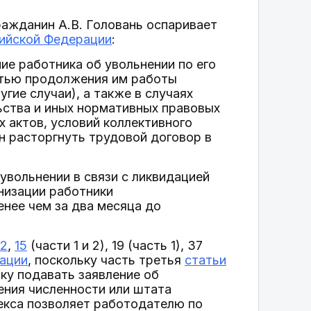
ражданин А.В. Головань оспаривает
сийской Федерации
:
ние работника об увольнении по его
стью продолжения им работы
гие случаи), а также в случаях
ства и иных нормативных правовых
 актов, условий коллективного
н расторгнуть трудовой договор в
увольнении в связи с ликвидацией
низации работники
нее чем за два месяца до
 2
,
15
(части 1 и 2), 19 (часть 1), 37
ации
, поскольку часть третья
статьи
ку подавать заявление об
ния численности или штата
декса позволяет работодателю по