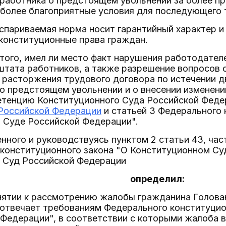
работника о предстоящем увольнении за более п
иболее благоприятные условия для последующего 
спариваемая норма носит гарантийный характер 
конституционные права граждан.
 того, имел ли место факт нарушения работодате
штата работников, а также разрешение вопросов 
 расторжения трудового договора по истечении д
о предстоящем увольнении и о внесении изменен
етенцию Конституционного Суда Российской Феде
 Российской Федерации
и статьей 3 Федерального 
 Суде Российской Федерации".
нного и руководствуясь пунктом 2 статьи 43, час
 конституционного закона "О Конституционном Су
 Суд Российской Федерации
определил:
инятии к рассмотрению жалобы гражданина Голова
 отвечает требованиям Федерального конституци
 Федерации", в соответствии с которыми жалоба 