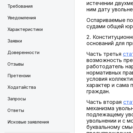
истечении двухме
Требования
ним дату увольне
Уведомления
Оспариваемые п
судами общей юр
Характеристики
2. Конституционн
Заявки
оснований для п
Доверенности
Часть третья
ста
возможность прек
Отзывы
работодатель нар
нормативных пра
Претензии
условия коллекти
характер и сама 
Ходатайства
граждан.
Запросы
Часть вторая
ста
механизма увольн
Ответы
подлежащему увол
увольнении и с м
Исковые заявления
буквальному смы