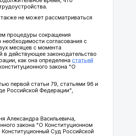
родолжительное время, что
трудоустройства.
и также не может рассматриваться
лем процедуры сокращения
о необходимости согласования с
вух месяцев с момента
ий в действующее законодательство
рации, как она определена
статьей
конституционного закона "О
тью первой статьи 79, статьями 96 и
де Российской Федерации",
ня Александра Васильевича,
онного закона "О Конституционном
в Конституционный Суд Российской