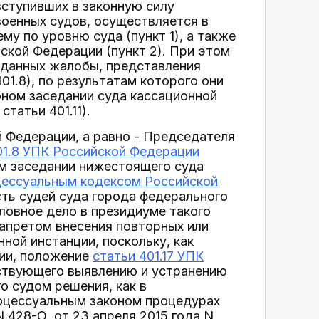
вступивших в законную силу
военных судов, осуществляется в
му по уровню суда (пункт 1), а также
ской Федерации (пункт 2). При этом
оданных жалобы, представления
01.8), по результатам которого они
бном заседании суда кассационной
статьи 401.11).
 Федерации, а равно - Председателя
01.8 УПК Российской Федерации
м заседании нижестоящего суда
цессуальным кодексом Российской
сть судей суда города федерального
оловное дело в президиуме такого
запретом внесения повторных или
ной инстанции, поскольку, как
ии, положение
статьи 401.17 УПК
ствующего выявлению и устранению
о судом решения, как в
роцессуальным законом процедурах
N 428-О, от 23 апреля 2015 года N