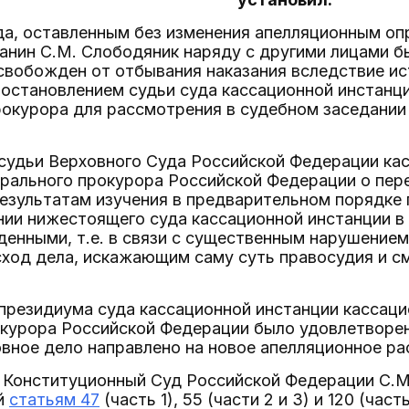
да, оставленным без изменения апелляционным о
анин С.М. Слободяник наряду с другими лицами б
свобожден от отбывания наказания вследствие ис
остановлением судьи суда кассационной инстанци
окурора для рассмотрения в судебном заседании
судьи Верховного Суда Российской Федерации ка
рального прокурора Российской Федерации о пер
езультатам изучения в предварительном порядке
ии нижестоящего суда кассационной инстанции в 
енными, т.е. в связи с существенным нарушением
ход дела, искажающим саму суть правосудия и см
президиума суда кассационной инстанции кассаци
окурора Российской Федерации было удовлетворен
овное дело направлено на новое апелляционное ра
 Конституционный Суд Российской Федерации С.М
й
статьям 47
(часть 1), 55 (части 2 и 3) и 120 (част