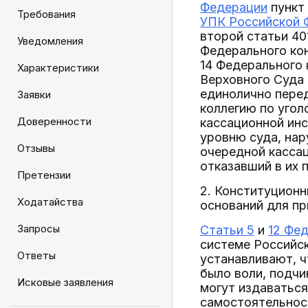
Федерации
пункт 
Требования
УПК Российской 
второй статьи 401
Уведомления
Федерального кон
14 Федерального 
Характеристики
Верховного Суда
единолично пере
Заявки
коллегию по угол
Доверенности
кассационной инс
уровню суда, нар
Отзывы
очередной кассац
отказавший в их 
Претензии
2. Конституционн
Ходатайства
оснований для п
Запросы
Статьи 5
и
12 Фед
системе Российс
Ответы
устанавливают, ч
было воли, подч
Исковые заявления
могут издаватьс
самостоятельност