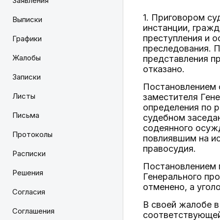
Заявления
1. Приговором су
Выписки
инстанции, гражд
преступления и о
Графики
преследования. П
Жалобы
представления пр
отказано.
Записки
Постановлением 
Листы
заместителя Гене
определения по р
Письма
судебном заседан
содеянного осужд
Протоколы
повлиявшим на ис
правосудия.
Расписки
Постановлением 
Решения
Генерального пр
отменено, а угол
Согласия
В своей жалобе в
Соглашения
соответствующе