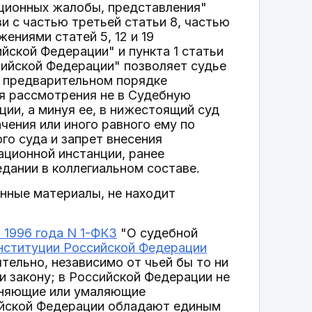
ационных жалобы, представления"
зи с частью третьей статьи 8, частью
жениями статей 5, 12 и 19
йской Федерации" и пункта 1 статьи
сийской Федерации" позволяет судье
в предварительном порядке
я рассмотрения не в Судебную
ии, а минуя ее, в нижестоящий суд
чения или иного равного ему по
го суда и запрет внесения
ационной инстанции, ранее
дании в коллегиальном составе.
нные материалы, не находит
 1996 года N 1-ФКЗ
"О судебной
нституции Российской Федерации
ельно, независимо от чьей бы то ни
и закону; в Российской Федерации не
меняющие или умаляющие
сийской Федерации обладают единым