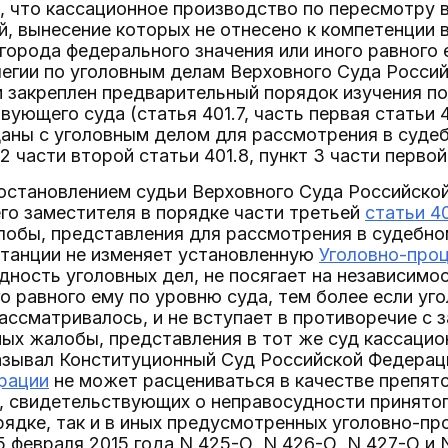
 что кассационное производство по пересмотру 
, вынесение которых не отнесено к компетенции 
города федерального значения или иного равного е
легии по уголовным делам Верховного Суда Россий
 закреплен предварительный порядок изучения п
вующего суда (статья 401.7, часть первая статьи 4
аны с уголовным делом для рассмотрения в суде
2 части второй статьи 401.8, пункт 3 части первой 
остановлением судьи Верховного Суда Российской
его заместителя в порядке части третьей
статьи 4
лобы, представления для рассмотрения в судебно
станции не изменяет установленную
Уголовно-про
ность уголовных дел, не посягает на независимо
го равного ему по уровню суда, тем более если уг
ассматривалось, и не вступает в противоречие с 
ых жалобы, представления в тот же суд кассацион
азывал Конституционный Суд Российской Федерац
рации
не может расцениваться в качестве препят
 свидетельствующих о неправосудности принятог
рядке, так и в иных предусмотренных уголовно-п
5 февраля 2015 года N 425-О, N 426-О, N 427-О и 