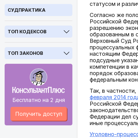
статусом и разл
СУДПРАКТИКА
Согласно же поло
Российской Феде
разрешению экон
ТОП КОДЕКСОВ
образованным в 
Верховный Суд Р
процессуальных ф
ТОП ЗАКОНОВ
настоящим Федер
подсудные указан
компетенции в ка
порядок образов
федеральным кон
Так, в частности,
февраля 2014 год
Бесплатно на 2 дня
Российской Феде
законодательств
Получить доступ
Федерации дел с
иные процессуал
Уголовно-процес