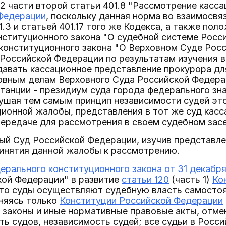
2 части второй статьи 401.8 "Рассмотрение касс
Федерации
, поскольку данная норма во взаимосвя
.3 и статьей 401.17 того же Кодекса, а также поло
ституционного закона "О судебной системе Росси
конституционного закона "О Верховном Суде Рос
 Российской Федерации по результатам изучения 
давать кассационное представление прокурора дл
овным делам Верховного Суда Российской Федерац
танции - президиум суда города федерального зна
ушая тем самым принцип независимости судей это
ионной жалобы, представления в тот же суд касс
передаче для рассмотрения в своем судебном засе
ый Суд Российской Федерации, изучив представле
ринятия данной жалобы к рассмотрению.
ерального конституционного закона от 31 декабря
кой Федерации" в развитие
статьи 120
(часть 1)
Ко
то суды осуществляют судебную власть самостоят
иняясь только
Конституции Российской Федерации
я законы и иные нормативные правовые акты, от
ь судов, независимость судей; все судьи в Рос