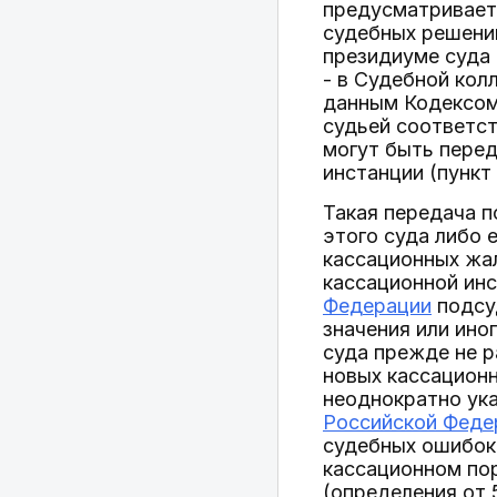
предусматривает,
судебных решений
президиуме суда 
- в Судебной кол
данным Кодексом
судьей соответст
могут быть перед
инстанции (пункт 
Такая передача п
этого суда либо 
кассационных жа
кассационной ин
Федерации
подсуд
значения или ино
суда прежде не р
новых кассационн
неоднократно ук
Российской Феде
судебных ошибок,
кассационном по
(определения от 