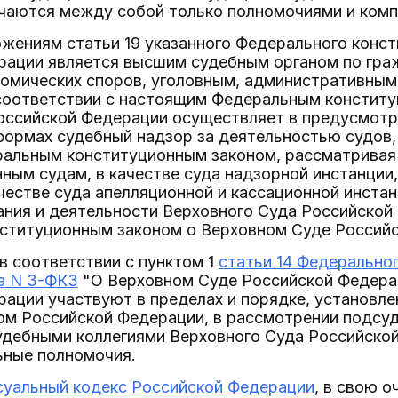
ичаются между собой только полномочиями и комп
жениям статьи 19 указанного Федерального конс
рации является высшим судебным органом по гра
омических споров, уголовным, административным
соответствии с настоящим Федеральным конституц
оссийской Федерации осуществляет в предусмот
ормах судебный надзор за деятельностью судов,
альным конституционным законом, рассматривая в
ным судам, в качестве суда надзорной инстанции,
честве суда апелляционной и кассационной инстан
ания и деятельности Верховного Суда Российской
ституционным законом о Верховном Суде Российск
 в соответствии с пунктом 1
статьи 14 Федеральног
а N 3-ФКЗ
"О Верховном Суде Российской Федера
рации участвуют в пределах и порядке, установл
ом Российской Федерации, в рассмотрении подсу
удебными коллегиями Верховного Суда Российско
ьные полномочия.
суальный кодекс Российской Федерации
, в свою о