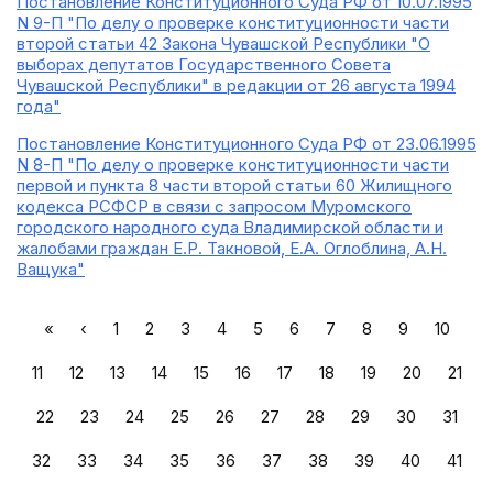
Постановление Конституционного Суда РФ от 10.07.1995
N 9-П "По делу о проверке конституционности части
второй статьи 42 Закона Чувашской Республики "О
выборах депутатов Государственного Совета
Чувашской Республики" в редакции от 26 августа 1994
года"
Постановление Конституционного Суда РФ от 23.06.1995
N 8-П "По делу о проверке конституционности части
первой и пункта 8 части второй статьи 60 Жилищного
кодекса РСФСР в связи с запросом Муромского
городского народного суда Владимирской области и
жалобами граждан Е.Р. Такновой, Е.А. Оглоблина, А.Н.
Ващука"
«
‹
1
2
3
4
5
6
7
8
9
10
11
12
13
14
15
16
17
18
19
20
21
22
23
24
25
26
27
28
29
30
31
32
33
34
35
36
37
38
39
40
41