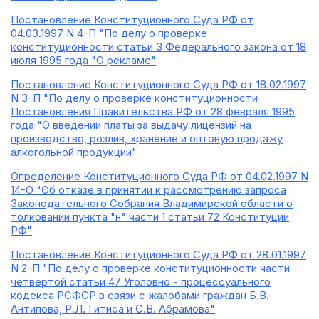
Постановление Конституционного Суда РФ от
04.03.1997 N 4-П "По делу о проверке
конституционности статьи 3 Федерального закона от 18
июля 1995 года "О рекламе"
Постановление Конституционного Суда РФ от 18.02.1997
N 3-П "По делу о проверке конституционности
Постановления Правительства РФ от 28 февраля 1995
года "О введении платы за выдачу лицензий на
производство, розлив, хранение и оптовую продажу
алкогольной продукции"
Определение Конституционного Суда РФ от 04.02.1997 N
14-О "Об отказе в принятии к рассмотрению запроса
Законодательного Собрания Владимирской области о
толковании пункта "н" части 1 статьи 72 Конституции
РФ"
Постановление Конституционного Суда РФ от 28.01.1997
N 2-П "По делу о проверке конституционности части
четвертой статьи 47 Уголовно - процессуального
кодекса РСФСР в связи с жалобами граждан Б.В.
Антипова, Р.Л. Гитиса и С.В. Абрамова"