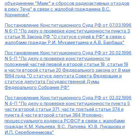
объединении "Маяк" и сбросов радиоактивных отходов
в реку Теча" в связи с жалобой гражданина В.С.
Корнилова"
Постановление Конституционного Суда РФ от 07.03.1996
N 6-П "По делу о проверке конституционности пункта 3
статьи 16 Закона РФ "О статусе судей в РФ" в связи с
жалобами граждан Р.И. Мухаметшина и А.В. Барбаша"
Постановление Конституционного Суда РФ от 20.02.1996
N 5-П "По делу о проверке конституционности
положений частей первой и второй статьи 18, статьи 19
и части второй статьи 20 Федерального закона от 8 мая
1994 года "О статусе депутата Совета Федерации и
статусе депутата Государственной Думы
Федерального Собрания РФ"
Постановление Конституционного Суда РФ от 02.02.1996
N 4-П "По делу о проверке конституционности пункта 5
части второй статьи 371, части третьей статьи 374 и
пункта 4 части второй статьи 384 Уголовно-
процессуального кодекса РСФСР в связи с жалобами
граждан К.М. Кульнева, В.С. Лалуева, Ю.В. Лукашова и
И.П. Серебренникова"