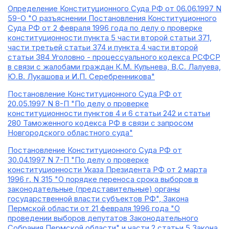
Определение Конституционного Суда РФ от 06.06.1997 N
59-О "О разъяснении Постановления Конституционного
Суда РФ от 2 февраля 1996 года по делу о проверке
конституционности пункта 5 части второй статьи 371,
части третьей статьи 374 и пункта 4 части второй
статьи 384 Уголовно - процессуального кодекса РСФСР
в связи с жалобами граждан К.М. Кульнева, В.С. Лалуева,
Ю.В. Лукашова и И.П. Серебренникова"
Постановление Конституционного Суда РФ от
20.05.1997 N 8-П "По делу о проверке
конституционности пунктов 4 и 6 статьи 242 и статьи
280 Таможенного кодекса РФ в связи с запросом
Новгородского областного суда"
Постановление Конституционного Суда РФ от
30.04.1997 N 7-П "По делу о проверке
конституционности Указа Президента РФ от 2 марта
1996 г. N 315 "О порядке переноса срока выборов в
законодательные (представительные) органы
государственной власти субъектов РФ", Закона
Пермской области от 21 февраля 1996 года "О
проведении выборов депутатов Законодательного
Собрания Пермской области" и части 2 статьи 5 Закона