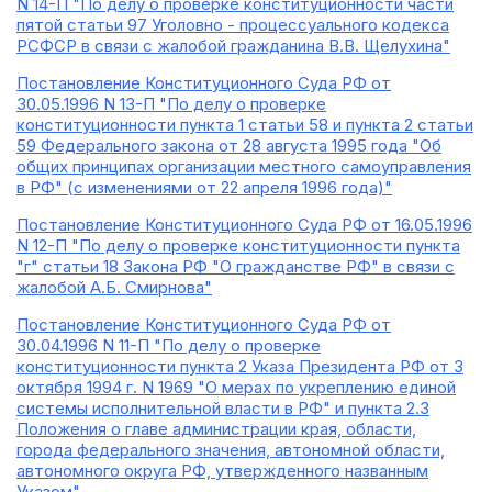
N 14-П "По делу о проверке конституционности части
пятой статьи 97 Уголовно - процессуального кодекса
РСФСР в связи с жалобой гражданина В.В. Щелухина"
Постановление Конституционного Суда РФ от
30.05.1996 N 13-П "По делу о проверке
конституционности пункта 1 статьи 58 и пункта 2 статьи
59 Федерального закона от 28 августа 1995 года "Об
общих принципах организации местного самоуправления
в РФ" (с изменениями от 22 апреля 1996 года)"
Постановление Конституционного Суда РФ от 16.05.1996
N 12-П "По делу о проверке конституционности пункта
"г" статьи 18 Закона РФ "О гражданстве РФ" в связи с
жалобой А.Б. Смирнова"
Постановление Конституционного Суда РФ от
30.04.1996 N 11-П "По делу о проверке
конституционности пункта 2 Указа Президента РФ от 3
октября 1994 г. N 1969 "О мерах по укреплению единой
системы исполнительной власти в РФ" и пункта 2.3
Положения о главе администрации края, области,
города федерального значения, автономной области,
автономного округа РФ, утвержденного названным
Указом"