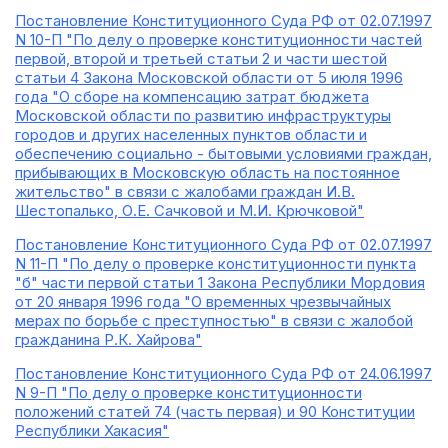
Постановление Конституционного Суда РФ от 02.07.1997
N 10-П "По делу о проверке конституционности частей
первой, второй и третьей статьи 2 и части шестой
статьи 4 Закона Московской области от 5 июля 1996
года "О сборе на компенсацию затрат бюджета
Московской области по развитию инфраструктуры
городов и других населенных пунктов области и
обеспечению социально - бытовыми условиями граждан,
прибывающих в Московскую область на постоянное
жительство" в связи с жалобами граждан И.В.
Шестопалько, О.Е. Сачковой и М.И. Крючковой"
Постановление Конституционного Суда РФ от 02.07.1997
N 11-П "По делу о проверке конституционности пункта
"б" части первой статьи 1 Закона Республики Мордовия
от 20 января 1996 года "О временных чрезвычайных
мерах по борьбе с преступностью" в связи с жалобой
гражданина Р.К. Хайрова"
Постановление Конституционного Суда РФ от 24.06.1997
N 9-П "По делу о проверке конституционности
положений статей 74 (часть первая) и 90 Конституции
Республики Хакасия"