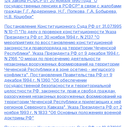
124 Закона РСФСР от 20 ноября 1990 года "О
государственных пенсиях в РСФСР" в связи с жалобами
граждан Г.Г. Ардерихина, Н.Г. Попкова, Г.А. Бобырева,
Н.В. Коцюбки"
Постановление Конституционного Суда РФ от 31.07.1995
N 10-П "По делу о проверке конституционности Указа
Президента РФ от 30 ноября 1994 г. N 2137 "О
мероприятиях по восстановлению конституционной
законности и правопорядка на территории Чеченской
Республики", Указа Президента РФ от 9 декабря 1994 г.
N 2166 "О мерах по пресечению деятельности
незаконных вооруженных формирований на территории
Чеченской Республики и в зоне осетино - ингушского
конфликта", Постановления Правительства РФ от 9
декабря 1994 г. N 1360 "Об обеспечении
государственной безопасности и территориальной
целостности РФ, законности, прав и свобод граждан,
разоружения незаконных вооруженных формирований на
территории Чеченской Республики и прилегающих к ней
регионов Северного Кавказа", Указа Президента РФ от 2
ноября 1993 г. N 1833 "Об Основных положениях военной
доктрины РФ"