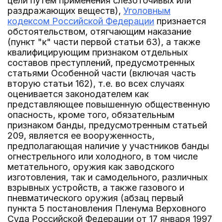
цели путем применения слезоточивых или
раздражающих веществ),
Уголовным
кодексом Российской Федерации
признается
обстоятельством, отягчающим наказание
(пункт "к" части первой статьи 63), а также
квалифицирующим признаком отдельных
составов преступлений, предусмотренных
статьями Особенной части (включая часть
вторую статьи 162), т.е. во всех случаях
оценивается законодателем как
представляющее повышенную общественную
опасность, кроме того, обязательным
признаком банды, предусмотренным статьей
209, является ее вооруженность,
предполагающая наличие у участников банды
огнестрельного или холодного, в том числе
метательного, оружия как заводского
изготовления, так и самодельного, различных
взрывных устройств, а также газового и
пневматического оружия (абзац первый
пункта 5 постановления Пленума Верховного
Суда Российской Федерации от 17 января 1997