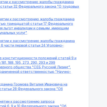
инятии к рассмотрению жалобы гражданина
 статьи 32 Федерального закона "О трудовых
инятии к рассмотрению жалобы гражданина
тью тринадцатой статьи 17 Федерального
ния льгот инвалидам и семьям, имеющим
унальных услуг"
инятии к рассмотрению жалобы гражданина
6 части первой статьи 24 Уголовно-
ке конституционности положений статей 9 и
, 188, 195, 273, 290, 293 и 299
ерного общества "СЕБ Русский Лизинг",
раниченной ответственностью "Научно-
жданина Громова Виталия Ивановича на
3 статьи 28 Федерального закона "Об
инятии к рассмотрению запроса
й 6, 9 и 10 Федерального закона "Об