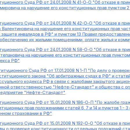
уционного Суда РФ от 24.01.2008 N 41-О-О "Об отказе в пр
мировича на нарушение его конституционных прав пунктом 2
уционного Суда РФ от 24.01.2008 N 42-О-О "Об отказе в пр
 Валентиновича на нарушение его конституционных прав час
й защите инвалидов в РФ" и пунктом 13 Правил предоставле
 обеспечению их жилыми помещениями, оплате жилья и комм
уционного Суда РФ от 24.01.2008 N 58-О-О "Об отказе в пр
тепановича на нарушение его конституционных прав пунктом 
декса РФ"
итуционного Суда РФ от 17.01.2008 N 1-П "По делу о провер
титуционного закона "Об арбитражных судах в РФ" и статей 181
суального кодекса РФ в связи с жалобами закрытого акцион
енной ответственностью "Нефте-Стандарт" и общества с ог
редприятие "Нефте-Стандарт"
уционного Суда РФ от 15.01.2008 N 186-О-П "По жалобе гра
туционных прав положениями статей 6, 7 и 14 и пунктов 1 - 
нном страховании в РФ"
уционного Суда РФ от 15.01.2008 N 192-О-О "Об отказе в пр
ы о проверке конституционности отдельных положений стате