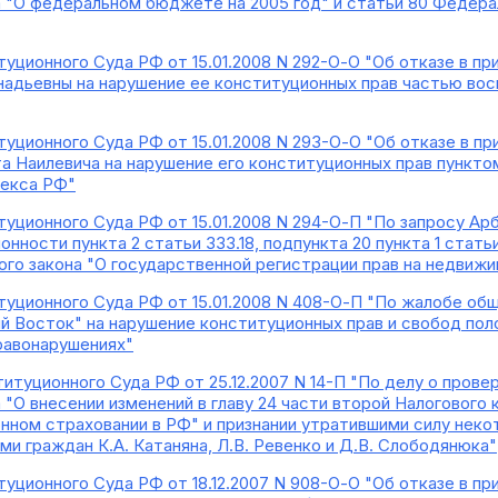
 "О федеральном бюджете на 2005 год" и статьи 80 Федер
уционного Суда РФ от 15.01.2008 N 292-О-О "Об отказе в п
надьевны на нарушение ее конституционных прав частью вос
уционного Суда РФ от 15.01.2008 N 293-О-О "Об отказе в п
 Наилевича на нарушение его конституционных прав пунктом
декса РФ"
уционного Суда РФ от 15.01.2008 N 294-О-П "По запросу А
нности пункта 2 статьи 333.18, подпункта 20 пункта 1 стать
ого закона "О государственной регистрации прав на недвиж
уционного Суда РФ от 15.01.2008 N 408-О-П "По жалобе об
ий Восток" на нарушение конституционных прав и свобод пол
равонарушениях"
итуционного Суда РФ от 25.12.2007 N 14-П "По делу о прове
 "О внесении изменений в главу 24 части второй Налогового
нном страховании в РФ" и признании утратившими силу нек
ми граждан К.А. Катаняна, Л.В. Ревенко и Д.В. Слободянюка"
уционного Суда РФ от 18.12.2007 N 908-О-О "Об отказе в п