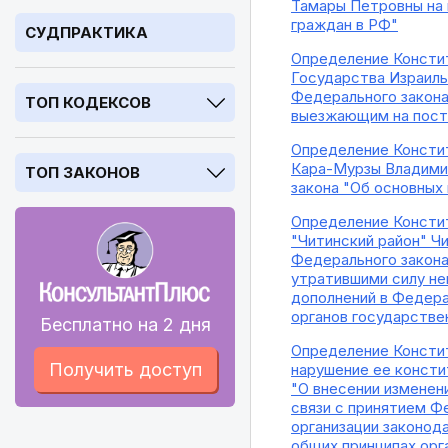
Тамары Петровны на 
граждан в РФ"
СУДПРАКТИКА
Определение Констит
Государства Израиль
Федерального закона
ТОП КОДЕКСОВ
выезжающим на пост
Определение Констит
Кара-Мурзы Владимир
ТОП ЗАКОНОВ
закона "Об основных
Определение Констит
"Читинский район" Ч
Федерального закона 
утратившими силу не
дополнений в Федера
органов государстве
Бесплатно на 2 дня
Определение Констит
Получить доступ
нарушение ее консти
"О внесении изменен
связи с принятием Ф
организации законод
общих принципах орг