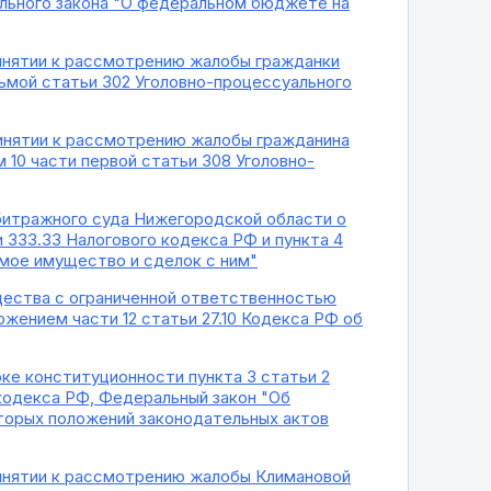
ального закона "О федеральном бюджете на
ринятии к рассмотрению жалобы гражданки
ьмой статьи 302 Уголовно-процессуального
ринятии к рассмотрению жалобы гражданина
 10 части первой статьи 308 Уголовно-
рбитражного суда Нижегородской области о
и 333.33 Налогового кодекса РФ и пункта 4
имое имущество и сделок с ним"
щества с ограниченной ответственностью
ожением части 12 статьи 27.10 Кодекса РФ об
рке конституционности пункта 3 статьи 2
 кодекса РФ, Федеральный закон "Об
оторых положений законодательных актов
ринятии к рассмотрению жалобы Климановой