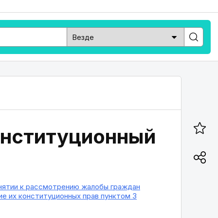
онституционный
инятии к рассмотрению жалобы граждан
е их конституционных прав пунктом 3