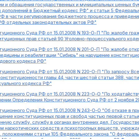
и и обращения государственных и муниципальных ценных бум
и дополнений в Бюджетный кодекс РФ" и статьи 5 Федеральн
Ф в части регулирования бюджетного процесса и приведен
РФ отдельных законодательных актов РФ"
уционного Суда РФ от 15.01.2008 N 193-О-П "По жалобе гра
итуционных прав статьей 90 Уголовно-процессуального код
уционного Суда РФ от 15.01.2008 N 201-О-П "По жалобе от
едицины и реабилитации "Сибирь" на нарушение конституци
удового кодекса РФ"
уционного Суда РФ от 15.01.2008 N 220-О-П "По запросу Вс
онституционности главы 44, части шестой статьи 388, части
суального кодекса РФ"
уционного Суда РФ от 15.01.2008 N 223-О-О "По ходатайств
ении Определения Конституционного Суда РФ от 2 ноября 2
уционного Суда РФ от 15.01.2008 N 243-О-О "Об отказе в п
ушение конституционных прав и свобод частью первой стать
енную службу, службу в органах внутренних дел, Государств
м наркотических средств и психотропных веществ, учрежде
", положениями статьи 105 Федерального закона "О федераль