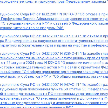
нарушение ее конституционных прав Федеральным законом 
уционного Суда РФ от 18.12.2007 N 961-О-О "Об отказе в п
 Горфункеля Бориса Абрамовича на нарушение его конституц
 "О трудовых пенсиях в РФ" и статьей 5 Федерального закон
оянное жительство за пределы РФ"
уционного Суда РФ от 04.12.2007 N 797-О-О "Об отказе в п
а Владимировича на нарушение его конституционных прав п
 гарантиях избирательных прав и права на участие в рефере
уционного Суда РФ от 04.12.2007 N 828-О-П "По жалобе гла
итинской области на нарушение конституционных прав отдель
от 22 августа 2004 года N 122-ФЗ "О внесении изменений в 
которых законодательных актов РФ в связи с принятием Фед
льный закон "Об общих принципах организации законодатель
нной власти субъектов РФ" и "Об общих принципах организа
уционного Суда РФ от 04.12.2007 N 947-О-П "По жалобе гр
туционных прав положением пункта 50 статьи 35 Федеральног
ий в законодательные акты РФ и признании утратившими сил
едеральных законов "О внесении изменений и дополнений в 
ательных (представительных) и исполнительных органов гос
анизации местного самоуправления в РФ"