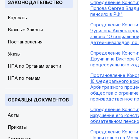
ЗАКОНОДАТЕЛЬСТВО
Определение Констит
Попова Сергея Влади
пенсиях в РФ"
Кодексы
Определение Констит
Важные Законы
Чурилова Александра
закона "О социально
Постановления
детей-инвалидов, по
Определение Констит
Указы
Дручинина Виктора С
процессуального ко
НПА по Органам власти
Постановление Конст
НПА по темам
10 Федерального конс
Арбитражного процес
общества с огранич
производственное п
ОБРАЗЦЫ ДОКУМЕНТОВ
Определение Констит
Акты
нарушение его консти
обязательном пенсио
Приказы
Определение Констит
Правительства Москв