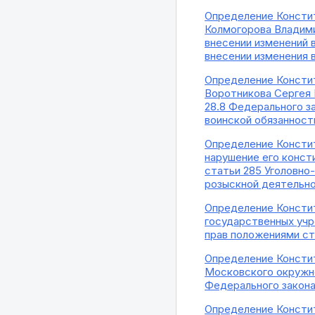
Определение Констит
Колмогорова Владими
внесении изменений 
внесении изменения 
Определение Констит
Воротникова Сергея 
28.8 Федерального за
воинской обязанност
Определение Констит
нарушение его консти
статьи 285 Уголовно
розыскной деятельн
Определение Констит
государственных учр
прав положениями ста
Определение Констит
Московского окружно
Федерального закон
Определение Констит