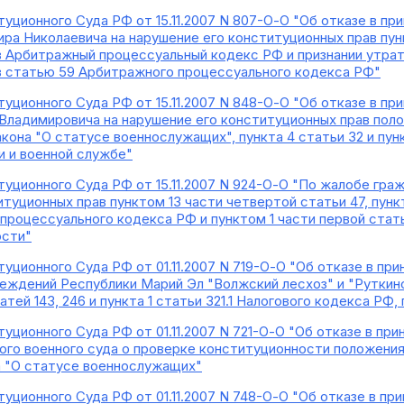
уционного Суда РФ от 15.11.2007 N 807-О-О "Об отказе в п
ра Николаевича на нарушение его конституционных прав пун
в Арбитражный процессуальный кодекс РФ и признании утра
в статью 59 Арбитражного процессуального кодекса РФ"
уционного Суда РФ от 15.11.2007 N 848-О-О "Об отказе в п
Владимировича на нарушение его конституционных прав полож
кона "О статусе военнослужащих", пункта 4 статьи 32 и пун
и и военной службе"
уционного Суда РФ от 15.11.2007 N 924-О-О "По жалобе гра
туционных прав пунктом 13 части четвертой статьи 47, пунк
-процессуального кодекса РФ и пунктом 1 части первой стат
ости"
уционного Суда РФ от 01.11.2007 N 719-О-О "Об отказе в пр
еждений Республики Марий Эл "Волжский лесхоз" и "Руткин
тей 143, 246 и пункта 1 статьи 321.1 Налогового кодекса РФ
уционного Суда РФ от 01.11.2007 N 721-О-О "Об отказе в пр
го военного суда о проверке конституционности положения 
а "О статусе военнослужащих"
уционного Суда РФ от 01.11.2007 N 748-О-О "Об отказе в пр