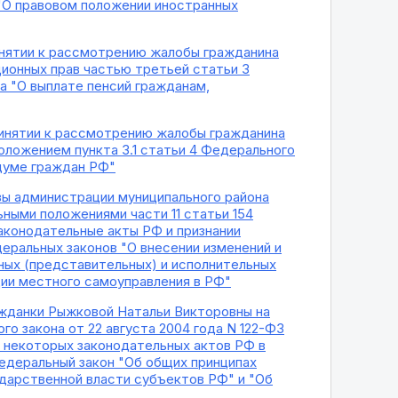
"О правовом положении иностранных
ринятии к рассмотрению жалобы гражданина
ионных прав частью третьей статьи 3
а "О выплате пенсий гражданам,
ринятии к рассмотрению жалобы гражданина
оложением пункта 3.1 статьи 4 Федерального
ндуме граждан РФ"
вы администрации муниципального района
ными положениями части 11 статьи 154
законодательные акты РФ и признании
еральных законов "О внесении изменений и
ных (представительных) и исполнительных
ции местного самоуправления в РФ"
ажданки Рыжковой Натальи Викторовны на
о закона от 22 августа 2004 года N 122-ФЗ
у некоторых законодательных актов РФ в
Федеральный закон "Об общих принципах
ударственной власти субъектов РФ" и "Об