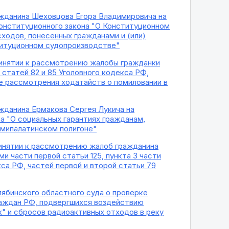
ажданина Шеховцова Егора Владимировича на
конституционного закона "О Конституционном
ходов, понесенных гражданами и (или)
ституционном судопроизводстве"
ринятии к рассмотрению жалобы гражданки
статей 82 и 85 Уголовного кодекса РФ,
ке рассмотрения ходатайств о помиловании в
жданина Ермакова Сергея Лукича на
а "О социальных гарантиях гражданам,
мипалатинском полигоне"
ринятии к рассмотрению жалоб гражданина
 части первой статьи 125, пункта 3 части
са РФ, частей первой и второй статьи 79
лябинского областного суда о проверке
граждан РФ, подвергшихся воздействию
к" и сбросов радиоактивных отходов в реку