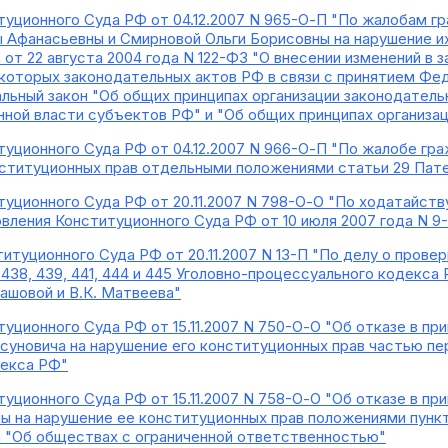
туционного Суда РФ от 04.12.2007 N 965-О-П "По жалобам 
 Афанасьевны и Смирновой Ольги Борисовны на нарушение и
от 22 августа 2004 года N 122-ФЗ "О внесении изменений в 
которых законодательных актов РФ в связи с принятием Фед
льный закон "Об общих принципах организации законодатель
нной власти субъектов РФ" и "Об общих принципах организа
уционного Суда РФ от 04.12.2007 N 966-О-П "По жалобе гр
нституционных прав отдельными положениями статьи 29 Пат
уционного Суда РФ от 20.11.2007 N 798-О-О "По ходатайст
вления Конституционного Суда РФ от 10 июля 2007 года N 9
итуционного Суда РФ от 20.11.2007 N 13-П "По делу о пров
, 438, 439, 441, 444 и 445 Уголовно-процессуального кодекса
башовой и В.К. Матвеева"
уционного Суда РФ от 15.11.2007 N 750-О-О "Об отказе в п
суновича на нарушение его конституционных прав частью пе
декса РФ"
уционного Суда РФ от 15.11.2007 N 758-О-О "Об отказе в п
 на нарушение ее конституционных прав положениями пункта 
 "Об обществах с ограниченной ответственностью"