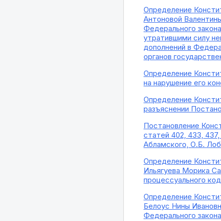
Определение Консти
Антоновой Валентины
Федерального закона 
утратившими силу не
дополнений в Федера
органов государстве
Определение Констит
на нарушение его ко
Определение Констит
разъяснении Постано
Постановление Конст
статей 402, 433, 437
Абламского, О.Б. Ло
Определение Констит
Ильягуева Морика Са
процессуального ко
Определение Констит
Белоус Нины Ивановны
Федерального закона