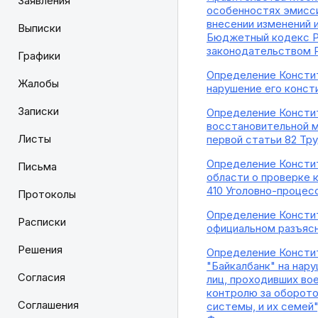
Заявления
особенностях эмисси
внесении изменений 
Выписки
Бюджетный кодекс Р
законодательством 
Графики
Определение Констит
Жалобы
нарушение его конст
Записки
Определение Констит
восстановительной м
Листы
первой статьи 82 Тр
Определение Констит
Письма
области о проверке к
410 Уголовно-процес
Протоколы
Определение Констит
Расписки
официальном разъясн
Решения
Определение Констит
"Байкалбанк" на нар
Согласия
лиц, проходивших во
контролю за оборото
Соглашения
системы, и их семей