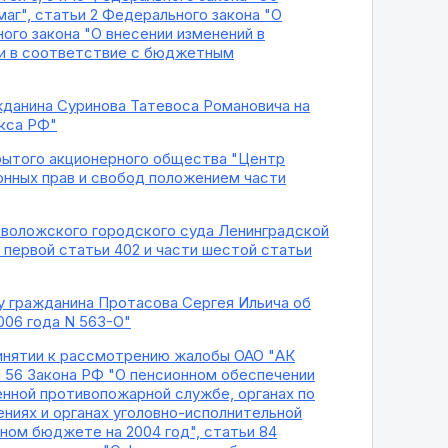
аг", статьи 2 Федерального закона "О
ого закона "О внесении изменений в
ии в соответствие с бюджетным
жданина Суринова Татевоса Романовича на
екса РФ"
крытого акционерного общества "Центр
онных прав и свобод положением части
еволожского городского суда Ленинградской
 первой статьи 402 и части шестой статьи
у гражданина Протасова Сергея Ильича об
006 года N 563-О"
ринятии к рассмотрению жалобы ОАО "АК
и 56 Закона РФ "О пенсионном обеспечении
енной противопожарной службе, органах по
ниях и органах уголовно-исполнительной
ном бюджете на 2004 год", статьи 84