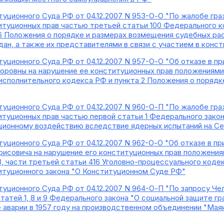
уционного Суда РФ от 04.12.2007 N 953-О-О "По жалобе гр
итуционных прав частью третьей статьи 100 Федерального 
6 Положения о порядке и размерах возмещения судебных рас
ан, а также их представителями в связи с участием в кон
уционного Суда РФ от 04.12.2007 N 957-О-О "Об отказе в п
оровны на нарушение ее конституционных прав положениями 
-исполнительного кодекса РФ и пункта 2 Положения о поряд
уционного Суда РФ от 04.12.2007 N 960-О-П "По жалобе гра
итуционных прав частью первой статьи 1 Федерального закон
ционному воздействию вследствие ядерных испытаний на Се
уционного Суда РФ от 04.12.2007 N 962-О-О "Об отказе в п
исовича на нарушение его конституционных прав положениями
, части третьей статьи 416 Уголовно-процессуального кодек
туционного закона "О Конституционном Суде РФ"
уционного Суда РФ от 04.12.2007 N 964-О-П "По запросу Че
татей 1, 8 и 9 Федерального закона "О социальной защите 
 аварии в 1957 году на производственном объединении "Мая