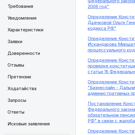
Федерального закона
Требования
2006 год"
Определение Констит
Уведомления
Дьячковой Ольги Ген
кодекса РФ"
Характеристики
Определение Констит
Заявки
Искандарова Миршата
процессуального ко
Доверенности
Определение Констит
Отзывы
проверке конституцио
статьи 16 Федеральн
Претензии
Определение Констит
"Бизнеслайн - Дальн
Ходатайства
административных п
Запросы
Постановление Конст
Федерального закона
Ответы
обязательном пенсио
РФ" в связи с жалоба
Исковые заявления
Определение Констит