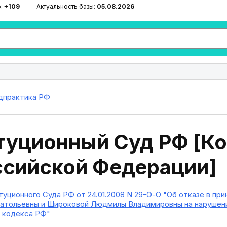
ю:
+109
Актуальность базы:
05.08.2026
дпрактика РФ
туционный Суд РФ [К
ссийской Федерации]
уционного Суда РФ от 24.01.2008 N 29-О-О "Об отказе в пр
атольевны и Широковой Людмилы Владимировны на нарушени
 кодекса РФ"