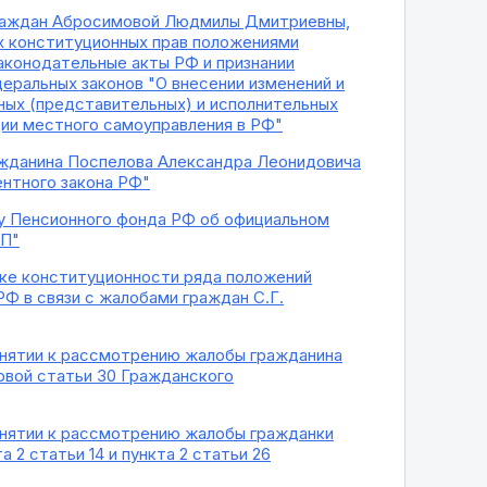
граждан Абросимовой Людмилы Дмитриевны,
х конституционных прав положениями
законодательные акты РФ и признании
еральных законов "О внесении изменений и
ных (представительных) и исполнительных
ции местного самоуправления в РФ"
ажданина Поспелова Александра Леонидовича
ентного закона РФ"
ву Пенсионного фонда РФ об официальном
-П"
ерке конституционности ряда положений
 РФ в связи с жалобами граждан С.Г.
ринятии к рассмотрению жалобы гражданина
рвой статьи 30 Гражданского
ринятии к рассмотрению жалобы гражданки
2 статьи 14 и пункта 2 статьи 26