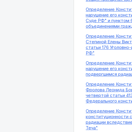
Определение Констит
нарушение его конст
Суде РФ" и пунктом 
объединениями гражд
Определение Констит
Степиной Елены Викт
статьи 176 Уголовно
РФ"
Определение Констит
нарушение его конст
подвергшимся радиа
Определение Констит
Фролова Леонида Бор
четвертой статьи 413
Федерального консти
Определение Констит
конституционности с
радиации вследствие
Теча"