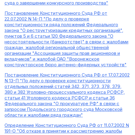
суда о завершении конкурсного производства"
Постановление Конституционного Суда РФ от
22.07.2002 N 14-П "По делу о проверке
конституционности ряда положений Федерального
закона "О реструктуризации кредитных организаций",
пунктов 5 и 6 статьи 120 Федерального закона "О
несостоятельности (банкротстве)" в связи с жалобами
граждан, жалобой региональной общественной
организации "Ассоциация защиты прав акционеров и
вкладчиков" и жалобой ОАО "Воронежское
конструкторское бюро антенно-фидерных устройств"
Постановление Конституционного Суда РФ от 17.07.2002
N 13-П "По делу о проверке конституционности
отдельных положений статей 342, 371, 373, 378, 379,
380 и 382 Уголовно-процессуального кодекса РСФСР,
статьи 41 Уголовного кодекса РСФСР и статьи 36
Федерального закона "О прокуратуре РФ" в связи с
запросом Подольского городского суда Московской
области и жалобами ряда граждан"
Определение Конституционного Суда РФ от 11.07.2002 N
191-О "Об отказе в принятии к рассмотрению жалобы