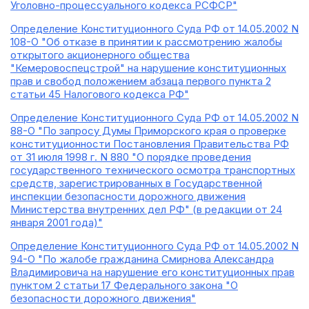
Уголовно-процессуального кодекса РСФСР"
Определение Конституционного Суда РФ от 14.05.2002 N
108-О "Об отказе в принятии к рассмотрению жалобы
открытого акционерного общества
"Кемеровоспецстрой" на нарушение конституционных
прав и свобод положением абзаца первого пункта 2
статьи 45 Налогового кодекса РФ"
Определение Конституционного Суда РФ от 14.05.2002 N
88-О "По запросу Думы Приморского края о проверке
конституционности Постановления Правительства РФ
от 31 июля 1998 г. N 880 "О порядке проведения
государственного технического осмотра транспортных
средств, зарегистрированных в Государственной
инспекции безопасности дорожного движения
Министерства внутренних дел РФ" (в редакции от 24
января 2001 года)"
Определение Конституционного Суда РФ от 14.05.2002 N
94-О "По жалобе гражданина Смирнова Александра
Владимировича на нарушение его конституционных прав
пунктом 2 статьи 17 Федерального закона "О
безопасности дорожного движения"