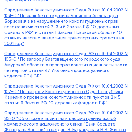
Определение Конституционного Суда РФ от 10.04.2002 N
104-О "По жалобе гражданина Борисова Александра
Борисовича на нарушение его конституционных прав
положениями статей 2, 3 и 6 Закона РФ "О дорожных
фондах в РФ" и статьи 1 Закона Псковской области "О
ставках налога с владельцев транспортных средств на
2001 год"
Определение Конституционного Суда РФ от 10.04.2002 N
105-О "По запросу Благовещенского городского суда
Амурской области о проверке конституционности части
четвертой статьи 47 Уголовно-процессуального
кодекса РСФСР"
Определение Конституционного Суда РФ от 10.04.2002 N
107-О "По запросу Конституционного Суда Республики
Карелия о проверке конституционности пунктов 2 и 5
статьи 6 Закона РФ "О дорожных фондах в РФ"
Определение Конституционного Суда РФ от 10.04.2002 N
83-О "Об отказе в принятии к рассмотрению жалоб
коммерческого акционерного банка "Банк Сосьете
Женераль Восток", граждан Э. Баражуана и В.В. Живого