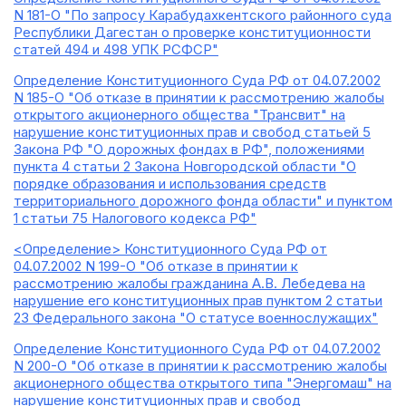
N 181-О "По запросу Карабудахкентского районного суда
Республики Дагестан о проверке конституционности
статей 494 и 498 УПК РСФСР"
Определение Конституционного Суда РФ от 04.07.2002
N 185-О "Об отказе в принятии к рассмотрению жалобы
открытого акционерного общества "Трансвит" на
нарушение конституционных прав и свобод статьей 5
Закона РФ "О дорожных фондах в РФ", положениями
пункта 4 статьи 2 Закона Новгородской области "О
порядке образования и использования средств
территориального дорожного фонда области" и пунктом
1 статьи 75 Налогового кодекса РФ"
<Определение> Конституционного Суда РФ от
04.07.2002 N 199-О "Об отказе в принятии к
рассмотрению жалобы гражданина А.В. Лебедева на
нарушение его конституционных прав пунктом 2 статьи
23 Федерального закона "О статусе военнослужащих"
Определение Конституционного Суда РФ от 04.07.2002
N 200-О "Об отказе в принятии к рассмотрению жалобы
акционерного общества открытого типа "Энергомаш" на
нарушение конституционных прав и свобод