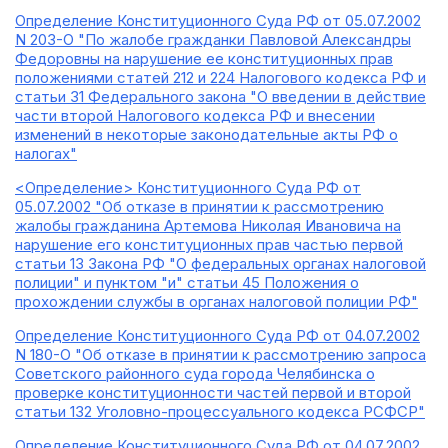
Определение Конституционного Суда РФ от 05.07.2002
N 203-О "По жалобе гражданки Павловой Александры
Федоровны на нарушение ее конституционных прав
положениями статей 212 и 224 Налогового кодекса РФ и
статьи 31 Федерального закона "О введении в действие
части второй Налогового кодекса РФ и внесении
изменений в некоторые законодательные акты РФ о
налогах"
<Определение> Конституционного Суда РФ от
05.07.2002 "Об отказе в принятии к рассмотрению
жалобы гражданина Артемова Николая Ивановича на
нарушение его конституционных прав частью первой
статьи 13 Закона РФ "О федеральных органах налоговой
полиции" и пунктом "и" статьи 45 Положения о
прохождении службы в органах налоговой полиции РФ"
Определение Конституционного Суда РФ от 04.07.2002
N 180-О "Об отказе в принятии к рассмотрению запроса
Советского районного суда города Челябинска о
проверке конституционности частей первой и второй
статьи 132 Уголовно-процессуального кодекса РСФСР"
Определение Конституционного Суда РФ от 04.07.2002