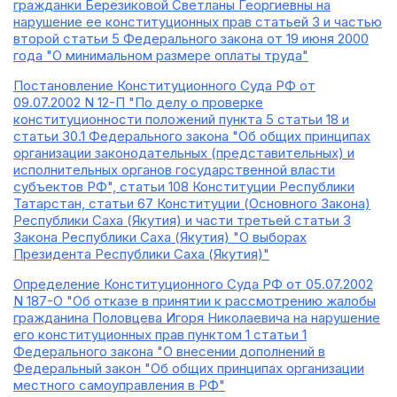
гражданки Березиковой Светланы Георгиевны на
нарушение ее конституционных прав статьей 3 и частью
второй статьи 5 Федерального закона от 19 июня 2000
года "О минимальном размере оплаты труда"
Постановление Конституционного Суда РФ от
09.07.2002 N 12-П "По делу о проверке
конституционности положений пункта 5 статьи 18 и
статьи 30.1 Федерального закона "Об общих принципах
организации законодательных (представительных) и
исполнительных органов государственной власти
субъектов РФ", статьи 108 Конституции Республики
Татарстан, статьи 67 Конституции (Основного Закона)
Республики Саха (Якутия) и части третьей статьи 3
Закона Республики Саха (Якутия) "О выборах
Президента Республики Саха (Якутия)"
Определение Конституционного Суда РФ от 05.07.2002
N 187-О "Об отказе в принятии к рассмотрению жалобы
гражданина Половцева Игоря Николаевича на нарушение
его конституционных прав пунктом 1 статьи 1
Федерального закона "О внесении дополнений в
Федеральный закон "Об общих принципах организации
местного самоуправления в РФ"