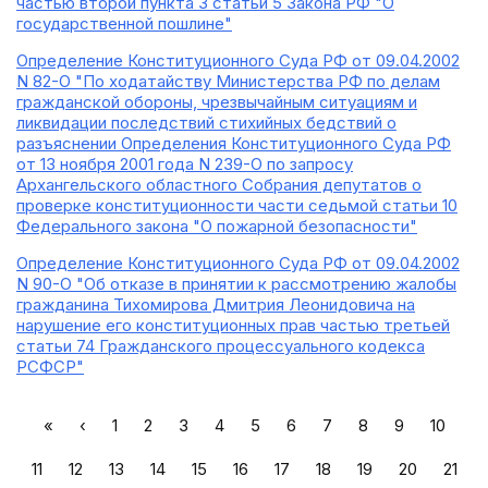
частью второй пункта 3 статьи 5 Закона РФ "О
государственной пошлине"
Определение Конституционного Суда РФ от 09.04.2002
N 82-О "По ходатайству Министерства РФ по делам
гражданской обороны, чрезвычайным ситуациям и
ликвидации последствий стихийных бедствий о
разъяснении Определения Конституционного Суда РФ
от 13 ноября 2001 года N 239-О по запросу
Архангельского областного Собрания депутатов о
проверке конституционности части седьмой статьи 10
Федерального закона "О пожарной безопасности"
Определение Конституционного Суда РФ от 09.04.2002
N 90-О "Об отказе в принятии к рассмотрению жалобы
гражданина Тихомирова Дмитрия Леонидовича на
нарушение его конституционных прав частью третьей
статьи 74 Гражданского процессуального кодекса
РСФСР"
«
‹
1
2
3
4
5
6
7
8
9
10
11
12
13
14
15
16
17
18
19
20
21