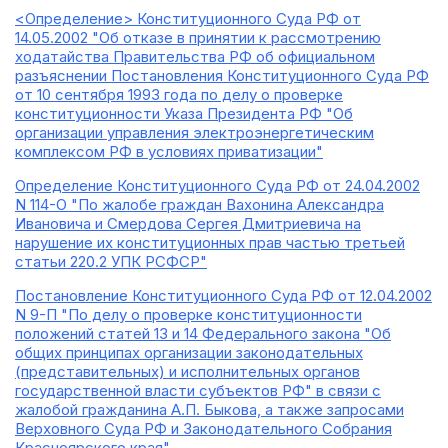
<Определение> Конституционного Суда РФ от
14.05.2002 "Об отказе в принятии к рассмотрению
ходатайства Правительства РФ об официальном
разъяснении Постановления Конституционного Суда РФ
от 10 сентября 1993 года по делу о проверке
конституционности Указа Президента РФ "Об
организации управления электроэнергетическим
комплексом РФ в условиях приватизации"
Определение Конституционного Суда РФ от 24.04.2002
N 114-О "По жалобе граждан Вахонина Александра
Ивановича и Смердова Сергея Дмитриевича на
нарушение их конституционных прав частью третьей
статьи 220.2 УПК РСФСР"
Постановление Конституционного Суда РФ от 12.04.2002
N 9-П "По делу о проверке конституционности
положений статей 13 и 14 Федерального закона "Об
общих принципах организации законодательных
(представительных) и исполнительных органов
государственной власти субъектов РФ" в связи с
жалобой гражданина А.П. Быкова, а также запросами
Верховного Суда РФ и Законодательного Собрания
Красноярского края"