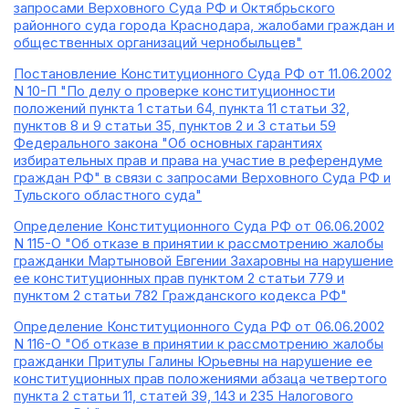
запросами Верховного Суда РФ и Октябрьского
районного суда города Краснодара, жалобами граждан и
общественных организаций чернобыльцев"
Постановление Конституционного Суда РФ от 11.06.2002
N 10-П "По делу о проверке конституционности
положений пункта 1 статьи 64, пункта 11 статьи 32,
пунктов 8 и 9 статьи 35, пунктов 2 и 3 статьи 59
Федерального закона "Об основных гарантиях
избирательных прав и права на участие в референдуме
граждан РФ" в связи с запросами Верховного Суда РФ и
Тульского областного суда"
Определение Конституционного Суда РФ от 06.06.2002
N 115-О "Об отказе в принятии к рассмотрению жалобы
гражданки Мартыновой Евгении Захаровны на нарушение
ее конституционных прав пунктом 2 статьи 779 и
пунктом 2 статьи 782 Гражданского кодекса РФ"
Определение Конституционного Суда РФ от 06.06.2002
N 116-О "Об отказе в принятии к рассмотрению жалобы
гражданки Притулы Галины Юрьевны на нарушение ее
конституционных прав положениями абзаца четвертого
пункта 2 статьи 11, статей 39, 143 и 235 Налогового