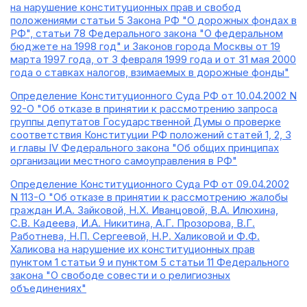
на нарушение конституционных прав и свобод
положениями статьи 5 Закона РФ "О дорожных фондах в
РФ", статьи 78 Федерального закона "О федеральном
бюджете на 1998 год" и Законов города Москвы от 19
марта 1997 года, от 3 февраля 1999 года и от 31 мая 2000
года о ставках налогов, взимаемых в дорожные фонды"
Определение Конституционного Суда РФ от 10.04.2002 N
92-О "Об отказе в принятии к рассмотрению запроса
группы депутатов Государственной Думы о проверке
соответствия Конституции РФ положений статей 1, 2, 3
и главы IV Федерального закона "Об общих принципах
организации местного самоуправления в РФ"
Определение Конституционного Суда РФ от 09.04.2002
N 113-О "Об отказе в принятии к рассмотрению жалобы
граждан И.А. Зайковой, Н.Х. Иванцовой, В.А. Илюхина,
С.В. Кадеева, И.А. Никитина, А.Г. Прозорова, В.Г.
Работнева, Н.П. Сергеевой, Н.Р. Халиковой и Ф.Ф.
Халикова на нарушение их конституционных прав
пунктом 1 статьи 9 и пунктом 5 статьи 11 Федерального
закона "О свободе совести и о религиозных
объединениях"