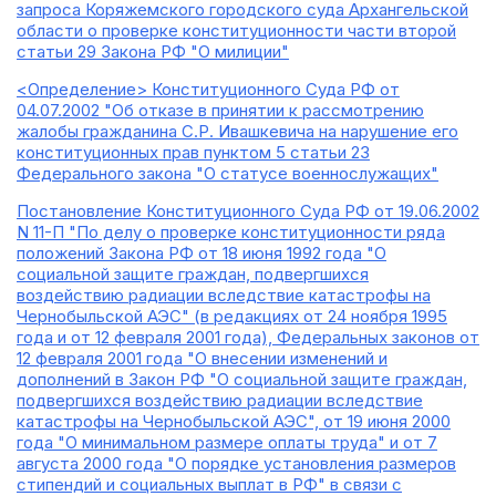
запроса Коряжемского городского суда Архангельской
области о проверке конституционности части второй
статьи 29 Закона РФ "О милиции"
<Определение> Конституционного Суда РФ от
04.07.2002 "Об отказе в принятии к рассмотрению
жалобы гражданина С.Р. Ивашкевича на нарушение его
конституционных прав пунктом 5 статьи 23
Федерального закона "О статусе военнослужащих"
Постановление Конституционного Суда РФ от 19.06.2002
N 11-П "По делу о проверке конституционности ряда
положений Закона РФ от 18 июня 1992 года "О
социальной защите граждан, подвергшихся
воздействию радиации вследствие катастрофы на
Чернобыльской АЭС" (в редакциях от 24 ноября 1995
года и от 12 февраля 2001 года), Федеральных законов от
12 февраля 2001 года "О внесении изменений и
дополнений в Закон РФ "О социальной защите граждан,
подвергшихся воздействию радиации вследствие
катастрофы на Чернобыльской АЭС", от 19 июня 2000
года "О минимальном размере оплаты труда" и от 7
августа 2000 года "О порядке установления размеров
стипендий и социальных выплат в РФ" в связи с