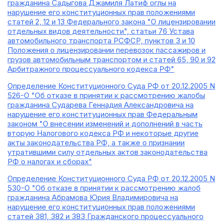
гражданина Садыгова Джамиля Латиф оглы на
нарушение его конституционных прав положениями
статей 2, 12 и 13 Федерального закона "О лицензировании
отдельных видов деятельности", статьи 76 Устава
автомобильного транспорта РСФСР, пунктов 3 и 10
Положения о лицензировании перевозок пассажиров и
грузов автомобильным транспортом и статей 65, 90 и 92
Арбитражного процессуального кодекса РФ"
Определение Конституционного Суда РФ от 20.12.2005 N
526-О "Об отказе в принятии к рассмотрению жалобы
гражданина Сударева Геннадия Александровича на
нарушение его конституционных прав Федеральным
законом "О внесении изменений и дополнений в часть
вторую Налогового кодекса РФ и некоторые другие
акты законодательства РФ, а также о признании
утратившими силу отдельных актов законодательства
РФ о налогах и сборах"
Определение Конституционного Суда РФ от 20.12.2005 N
530-О "Об отказе в принятии к рассмотрению жалоб
гражданина Абрамова Юрия Владимировича на
нарушение его конституционных прав положениями
статей 381, 382 и 383 Гражданского процессуального