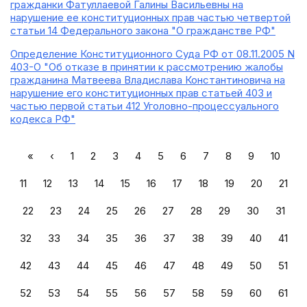
гражданки Фатуллаевой Галины Васильевны на
нарушение ее конституционных прав частью четвертой
статьи 14 Федерального закона "О гражданстве РФ"
Определение Конституционного Суда РФ от 08.11.2005 N
403-О "Об отказе в принятии к рассмотрению жалобы
гражданина Матвеева Владислава Константиновича на
нарушение его конституционных прав статьей 403 и
частью первой статьи 412 Уголовно-процессуального
кодекса РФ"
«
‹
1
2
3
4
5
6
7
8
9
10
11
12
13
14
15
16
17
18
19
20
21
22
23
24
25
26
27
28
29
30
31
32
33
34
35
36
37
38
39
40
41
42
43
44
45
46
47
48
49
50
51
52
53
54
55
56
57
58
59
60
61