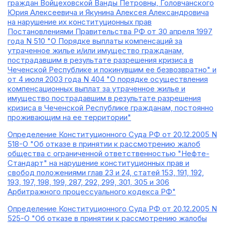
граждан Войцеховской Ванды Петровны, Головчанского
Юрия Алексеевича и Якунина Алексея Александровича
на нарушение их конституционных прав
Постановлениями Правительства РФ от 30 апреля 1997
года N 510 "О Порядке выплаты компенсаций за
утраченное жилье и/или имущество гражданам,
пострадавшим в результате разрешения кризиса в
Чеченской Республике и покинувшим ее безвозвратно" и
от 4 июля 2003 года N 404 "О порядке осуществления
компенсационных выплат за утраченное жилье и
имущество пострадавшим в результате разрешения
кризиса в Чеченской Республике гражданам, постоянно
проживающим на ее территории"
Определение Конституционного Суда РФ от 20.12.2005 N
518-О "Об отказе в принятии к рассмотрению жалоб
общества с ограниченной ответственностью "Нефте-
Стандарт" на нарушение конституционных прав и
свобод положениями глав 23 и 24, статей 153, 191, 192,
193, 197, 198, 199, 287, 292, 299, 301, 305 и 306
Арбитражного процессуального кодекса РФ"
Определение Конституционного Суда РФ от 20.12.2005 N
525-О "Об отказе в принятии к рассмотрению жалобы