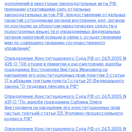
дополнений в некоторые законодательные акты РФ,
признании утратившими силу отдельных
законодательных актов РФ, предоставлении отдельных
гарантий сотрудникам органов внутренних дел, органов
по контролю за оборотом наркотических средств и
психотропных веществ и упраздняемых федеральных
органов налоговой полиции в связи с осуществлением
мер по совершенствованию государственного
управления"
Определение Конституционного Суда РФ от 24.11.2005 N
426-О "Об отказе в принятии к рассмотрению жалобы
гражданина Востроилова Виктора Ивановича на
нарушение его конституционных прав пунктом 3 статьи
17 и абзацем третьим пункта 1 статьи 20 Федерального
закона "О трудовых пенсиях в РФ"
Определение Конституционного Суда РФ от 24.11.2005 N
431-О "По жалобе гражданина Саблина Олега
Викторовича на нарушение его конституционных прав
частью третьей статьи 125 Уголовно-процессуального
кодекса РФ"
Определение Конституционного Суда РФ от 24.11.2005 N