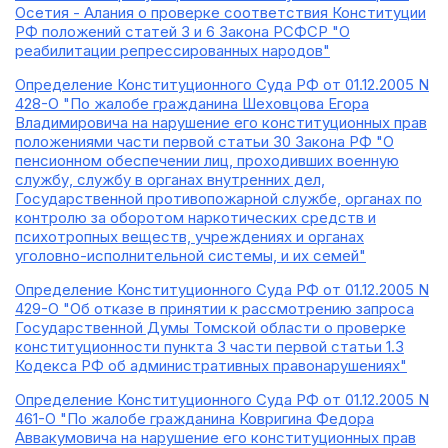
Осетия - Алания о проверке соответствия Конституции
РФ положений статей 3 и 6 Закона РСФСР "О
реабилитации репрессированных народов"
Определение Конституционного Суда РФ от 01.12.2005 N
428-О "По жалобе гражданина Шеховцова Егора
Владимировича на нарушение его конституционных прав
положениями части первой статьи 30 Закона РФ "О
пенсионном обеспечении лиц, проходивших военную
службу, службу в органах внутренних дел,
Государственной противопожарной службе, органах по
контролю за оборотом наркотических средств и
психотропных веществ, учреждениях и органах
уголовно-исполнительной системы, и их семей"
Определение Конституционного Суда РФ от 01.12.2005 N
429-О "Об отказе в принятии к рассмотрению запроса
Государственной Думы Томской области о проверке
конституционности пункта 3 части первой статьи 1.3
Кодекса РФ об административных правонарушениях"
Определение Конституционного Суда РФ от 01.12.2005 N
461-О "По жалобе гражданина Ковригина Федора
Аввакумовича на нарушение его конституционных прав