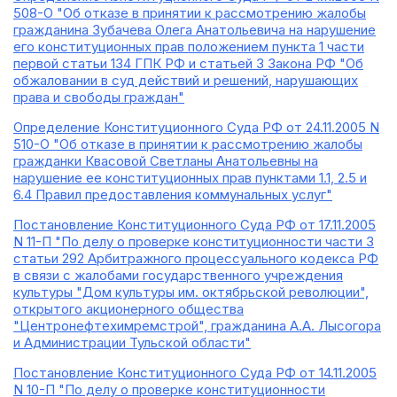
508-О "Об отказе в принятии к рассмотрению жалобы
гражданина Зубачева Олега Анатольевича на нарушение
его конституционных прав положением пункта 1 части
первой статьи 134 ГПК РФ и статьей 3 Закона РФ "Об
обжаловании в суд действий и решений, нарушающих
права и свободы граждан"
Определение Конституционного Суда РФ от 24.11.2005 N
510-О "Об отказе в принятии к рассмотрению жалобы
гражданки Квасовой Светланы Анатольевны на
нарушение ее конституционных прав пунктами 1.1, 2.5 и
6.4 Правил предоставления коммунальных услуг"
Постановление Конституционного Суда РФ от 17.11.2005
N 11-П "По делу о проверке конституционности части 3
статьи 292 Арбитражного процессуального кодекса РФ
в связи с жалобами государственного учреждения
культуры "Дом культуры им. октябрьской революции",
открытого акционерного общества
"Центронефтехимремстрой", гражданина А.А. Лысогора
и Администрации Тульской области"
Постановление Конституционного Суда РФ от 14.11.2005
N 10-П "По делу о проверке конституционности