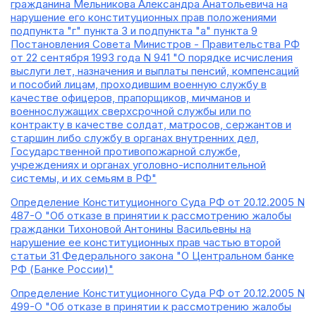
гражданина Мельникова Александра Анатольевича на
нарушение его конституционных прав положениями
подпункта "г" пункта 3 и подпункта "а" пункта 9
Постановления Совета Министров - Правительства РФ
от 22 сентября 1993 года N 941 "О порядке исчисления
выслуги лет, назначения и выплаты пенсий, компенсаций
и пособий лицам, проходившим военную службу в
качестве офицеров, прапорщиков, мичманов и
военнослужащих сверхсрочной службы или по
контракту в качестве солдат, матросов, сержантов и
старшин либо службу в органах внутренних дел,
Государственной противопожарной службе,
учреждениях и органах уголовно-исполнительной
системы, и их семьям в РФ"
Определение Конституционного Суда РФ от 20.12.2005 N
487-О "Об отказе в принятии к рассмотрению жалобы
гражданки Тихоновой Антонины Васильевны на
нарушение ее конституционных прав частью второй
статьи 31 Федерального закона "О Центральном банке
РФ (Банке России)"
Определение Конституционного Суда РФ от 20.12.2005 N
499-О "Об отказе в принятии к рассмотрению жалобы