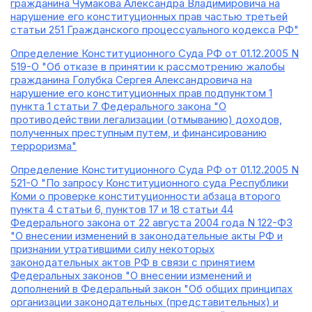
гражданина Чумакова Александра Владимировича на
нарушение его конституционных прав частью третьей
статьи 251 Гражданского процессуального кодекса РФ"
Определение Конституционного Суда РФ от 01.12.2005 N
519-О "Об отказе в принятии к рассмотрению жалобы
гражданина Голубка Сергея Александровича на
нарушение его конституционных прав подпунктом 1
пункта 1 статьи 7 Федерального закона "О
противодействии легализации (отмыванию) доходов,
полученных преступным путем, и финансированию
терроризма"
Определение Конституционного Суда РФ от 01.12.2005 N
521-О "По запросу Конституционного суда Республики
Коми о проверке конституционности абзаца второго
пункта 4 статьи 6, пунктов 17 и 18 статьи 44
Федерального закона от 22 августа 2004 года N 122-ФЗ
"О внесении изменений в законодательные акты РФ и
признании утратившими силу некоторых
законодательных актов РФ в связи с принятием
Федеральных законов "О внесении изменений и
дополнений в Федеральный закон "Об общих принципах
организации законодательных (представительных) и