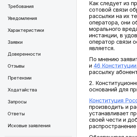
Как следует из п
Требования
сотовой связи об
рассылки на их т
Уведомления
оператора, они о
морального вред
Характеристики
инстанции, в удо
оператор связи 
Заявки
является.
Доверенности
По мнению заяви
и
46 Конституции
Отзывы
рассылку абонент
Претензии
2. Конституционн
оснований для п
Ходатайства
Конституция Рос
Запросы
производить и ра
устанавливает пр
Ответы
своей чести и доб
Исковые заявления
распространение 