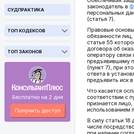
Обеспечивая защи
законодатель в
Ф
СУДПРАКТИКА
персональных дан
(статья 7).
Правовые основы 
ТОП КОДЕКСОВ
обязанности лиц,
статье 55 которо
договора об оказ
ТОП ЗАКОНОВ
оператору связи 
предъявившему п
(пункт 7), при э
ответа в установ
предъявить иск в 
Что касается ос
Бесплатно на 2 дня
соответствии с п
признается лицо
использованием 
Получить доступ
В силу статьи 18
числе посредств
при наличии согл