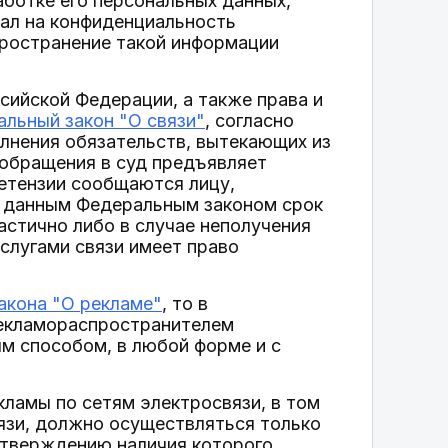
аботке его персональных данных,
ал на конфиденциальность
пространение такой информации
сийской Федерации, а также права и
льный закон "О связи"
, согласно
олнения обязательств, вытекающих из
о обращения в суд предъявляет
ретензии сообщаются лицу,
й данным Федеральным законом срок
частично либо в случае неполучения
слугами связи имеет право
акона "О рекламе"
, то в
рекламораспространителем
м способом, в любой форме и с
кламы по сетям электросвязи, в том
язи, должно осуществляться только
одтверждению наличия которого