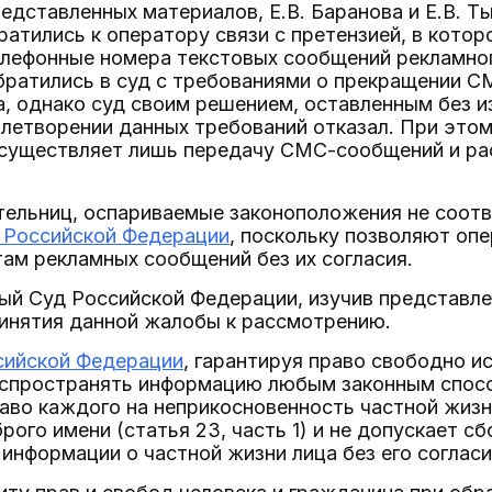
редставленных материалов, Е.В. Баранова и Е.В. Т
ратились к оператору связи с претензией, в кото
елефонные номера текстовых сообщений рекламног
братились в суд с требованиями о прекращении 
а, однако суд своим решением, оставленным без 
влетворении данных требований отказал. При этом
осуществляет лишь передачу СМС-сообщений и ра
тельниц, оспариваемые законоположения не соот
 Российской Федерации
, поскольку позволяют оп
ам рекламных сообщений без их согласия.
ый Суд Российской Федерации, изучив представле
ринятия данной жалобы к рассмотрению.
сийской Федерации
, гарантируя право свободно ис
спространять информацию любым законным способ
аво каждого на неприкосновенность частной жизн
рого имени (статья 23, часть 1) и не допускает сб
информации о частной жизни лица без его согласия 