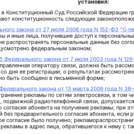
установил:
е в Конституционный Суд Российской Федерации гр
ают конституционность следующих законоположе
ьного закона от 27 июля 2006 года N 152-ФЗ "О 
ы и иные лица, получившие доступ к персональны
не распространять персональные данные без согл
едусмотрено федеральным законом;
5 Федерального закона от 7 июля 2003 года N 126
аправленная оператору связи, должна быть рассмо
со дня ее регистрации; о результатах рассмотре
но быть сообщено в письменной форме;
 Федерального закона от 13 марта 2006 года N 38
ранение рекламы по сетям электросвязи, в том ч
, подвижной радиотелефонной связи, допускается
 согласия абонента на получение рекламы; при э
 без предварительного согласия абонента, если 
ое согласие было получено; рекламораспространи
рекламы в адрес лица, обратившегося к нему с т