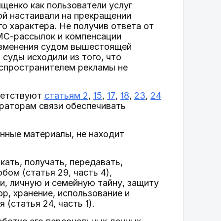
ыщенко как пользователи услуг
рой настаивали на прекращении
о характера. Не получив ответа от
СМС-рассылок и компенсации
изменения судом вышестоящей
 суды исходили из того, что
спространителем рекламы не
ветствуют
статьям 2
,
15
,
17
,
18
,
23
,
24
ераторам связи обеспечивать
нные материалы, не находит
кать, получать, передавать,
ом (статья 29, часть 4),
и, личную и семейную тайну, защиту
ор, хранение, использование и
(статья 24, часть 1).