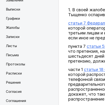
Заявления
Выписки
1. В своей жалоб
Тыщенко оспарив
Графики
статьи 7 Федерал
Жалобы
которой оператор
третьим лицам и 
Записки
если иное не пр
Листы
пункта 7
статьи 5
что претензия, н
Письма
шестьдесят дней 
претензию, долж
Протоколы
части 1
статьи 18
Расписки
которой распрост
телефонной связи
Решения
предварительного
распространенной
Согласия
докажет, что так
распространение 
Соглашения