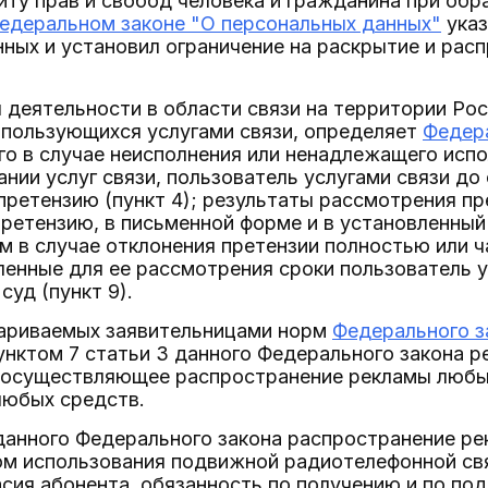
ту прав и свобод человека и гражданина при обр
едеральном законе "О персональных данных"
указ
ных и установил ограничение на раскрытие и рас
деятельности в области связи на территории Рос
 пользующихся услугами связи, определяет
Федера
го в случае неисполнения или ненадлежащего исп
ании услуг связи, пользователь услугами связи д
претензию (пункт 4); результаты рассмотрения п
ретензию, в письменной форме и в установленны
том в случае отклонения претензии полностью или 
ленные для ее рассмотрения сроки пользователь у
суд (пункт 9).
париваемых заявительницами норм
Федерального з
унктом 7 статьи 3 данного Федерального закона 
, осуществляющее распространение рекламы любы
любых средств.
 данного Федерального закона распространение ре
ом использования подвижной радиотелефонной св
асия абонента, обязанность по получению и по п