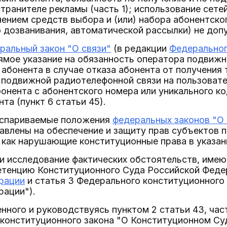
транителе рекламы (часть 1); использование сете
ением средств выбора и (или) набора абонентско
 дозванивания, автоматической рассылки) не допу
ральный закон "О связи"
(в редакции
Федерального
ямое указание на обязанность оператора подвижн
 абонента в случае отказа абонента от получения
 подвижной радиотелефонной связи на пользоват
онента с абонентского номера или уникального ко
та (пункт 6 статьи 45).
оспариваемые положения
федеральных законов "О
авлены на обеспечение и защиту прав субъектов п
как нарушающие конституционные права в указан
и исследование фактических обстоятельств, имею
етенцию Конституционного Суда Российской Феде
рации
и статья 3 Федерального конституционного
рации").
нного и руководствуясь пунктом 2 статьи 43, час
 конституционного закона "О Конституционном Су