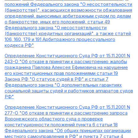
положений Федерального закона "О несостоятельности
(банкротстве)", касающихся возможности обжалования
определений, выносимых арбитражным судом по делам
о банкротстве, иных его положений, статьи 49
Федерального закона "О несостоятельности
(банкротстве) кредитных организаций", а также статей
106, 160, 179 и 191 Арбитражного процессуального
кодекса РФ"
Определение Конституционного Суда РФ от 15.11.2001 N
243-О "Об отказе в принятии к рассмотрению жалобы
гражданина Павлова Алексея Ефимовича на нарушение
его конституционных прав положениями статьи 19
Закона РФ "О статусе судей в РФ" и статьи 7
Федерального закона "О дополнительных гарантиях
социальной защиты судей и работников аппаратов судов
РФ"
Определение Конституционного Суда РФ от 15.11.2001 N
277-О "Об отказе в принятии к рассмотрению запроса
Воронежского областного суда о проверке
конституционности положений пункта 6 статьи 18
Федерального закона "Об общих принципах организации
местного самоуправления в РФ" и пункта 7 статьи 4