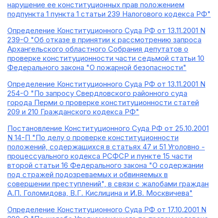
нарушение ее конституционных прав положением
подпункта 1 пункта 1 статьи 239 Налогового кодекса РФ"
Определение Конституционного Суда РФ от 13.11.2001 N
239-О "Об отказе в принятии к рассмотрению запроса
Архангельского областного Собрания депутатов о
проверке конституционности части седьмой статьи 10
Федерального закона "О пожарной безопасности"
Определение Конституционного Суда РФ от 13.11.2001 N
254-О "По запросу Свердловского районного суда
города Перми о проверке конституционности статей
209 и 210 Гражданского кодекса РФ"
Постановление Конституционного Суда РФ от 25.10.2001
N 14-П "По делу о проверке конституционности
положений, содержащихся в статьях 47 и 51 Уголовно -
процессуального кодекса РСФСР и пункте 15 части
второй статьи 16 Федерального закона "О содержании
под стражей подозреваемых и обвиняемых в
совершении преступлений", в связи с жалобами граждан
А.П. Голомидова, В.Г. Кислицина и И.В. Москвичева"
Определение Конституционного Суда РФ от 17.10.2001 N