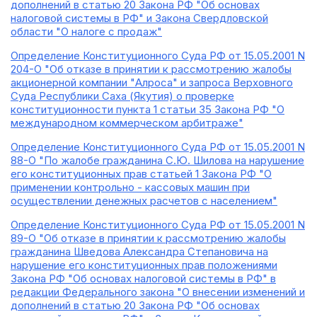
дополнений в статью 20 Закона РФ "Об основах
налоговой системы в РФ" и Закона Свердловской
области "О налоге с продаж"
Определение Конституционного Суда РФ от 15.05.2001 N
204-О "Об отказе в принятии к рассмотрению жалобы
акционерной компании "Алроса" и запроса Верховного
Суда Республики Саха (Якутия) о проверке
конституционности пункта 1 статьи 35 Закона РФ "О
международном коммерческом арбитраже"
Определение Конституционного Суда РФ от 15.05.2001 N
88-О "По жалобе гражданина С.Ю. Шилова на нарушение
его конституционных прав статьей 1 Закона РФ "О
применении контрольно - кассовых машин при
осуществлении денежных расчетов с населением"
Определение Конституционного Суда РФ от 15.05.2001 N
89-О "Об отказе в принятии к рассмотрению жалобы
гражданина Шведова Александра Степановича на
нарушение его конституционных прав положениями
Закона РФ "Об основах налоговой системы в РФ" в
редакции Федерального закона "О внесении изменений и
дополнений в статью 20 Закона РФ "Об основах