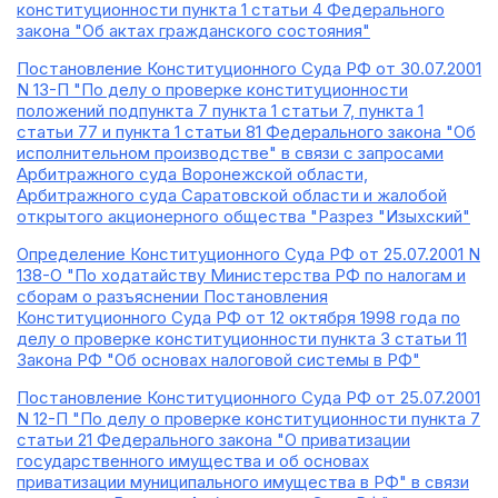
конституционности пункта 1 статьи 4 Федерального
закона "Об актах гражданского состояния"
Постановление Конституционного Суда РФ от 30.07.2001
N 13-П "По делу о проверке конституционности
положений подпункта 7 пункта 1 статьи 7, пункта 1
статьи 77 и пункта 1 статьи 81 Федерального закона "Об
исполнительном производстве" в связи с запросами
Арбитражного суда Воронежской области,
Арбитражного суда Саратовской области и жалобой
открытого акционерного общества "Разрез "Изыхский"
Определение Конституционного Суда РФ от 25.07.2001 N
138-О "По ходатайству Министерства РФ по налогам и
сборам о разъяснении Постановления
Конституционного Суда РФ от 12 октября 1998 года по
делу о проверке конституционности пункта 3 статьи 11
Закона РФ "Об основах налоговой системы в РФ"
Постановление Конституционного Суда РФ от 25.07.2001
N 12-П "По делу о проверке конституционности пункта 7
статьи 21 Федерального закона "О приватизации
государственного имущества и об основах
приватизации муниципального имущества в РФ" в связи