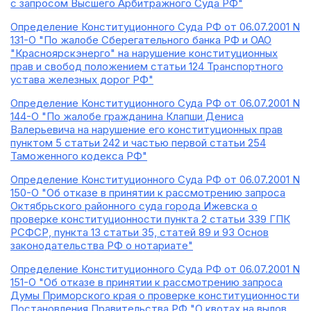
с запросом Высшего Арбитражного Суда РФ"
Определение Конституционного Суда РФ от 06.07.2001 N
131-О "По жалобе Сберегательного банка РФ и ОАО
"Красноярскэнерго" на нарушение конституционных
прав и свобод положением статьи 124 Транспортного
устава железных дорог РФ"
Определение Конституционного Суда РФ от 06.07.2001 N
144-О "По жалобе гражданина Клапши Дениса
Валерьевича на нарушение его конституционных прав
пунктом 5 статьи 242 и частью первой статьи 254
Таможенного кодекса РФ"
Определение Конституционного Суда РФ от 06.07.2001 N
150-О "Об отказе в принятии к рассмотрению запроса
Октябрьского районного суда города Ижевска о
проверке конституционности пункта 2 статьи 339 ГПК
РСФСР, пункта 13 статьи 35, статей 89 и 93 Основ
законодательства РФ о нотариате"
Определение Конституционного Суда РФ от 06.07.2001 N
151-О "Об отказе в принятии к рассмотрению запроса
Думы Приморского края о проверке конституционности
Постановления Правительства РФ "О квотах на вылов