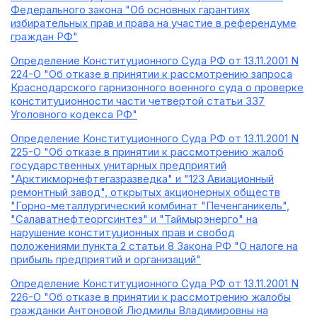
Федерального закона "Об основных гарантиях
избирательных прав и права на участие в референдуме
граждан РФ"
Определение Конституционного Суда РФ от 13.11.2001 N
224-О "Об отказе в принятии к рассмотрению запроса
Краснодарского гарнизонного военного суда о проверке
конституционности части четвертой статьи 337
Уголовного кодекса РФ"
Определение Конституционного Суда РФ от 13.11.2001 N
225-О "Об отказе в принятии к рассмотрению жалоб
государственных унитарных предприятий
"Арктикморнефтегазразведка" и "123 Авиационный
ремонтный завод", открытых акционерных обществ
"Горно-металлургический комбинат "Печенганикель",
"Салаватнефтеоргсинтез" и "Таймырэнерго" на
нарушение конституционных прав и свобод
положениями пункта 2 статьи 8 Закона РФ "О налоге на
прибыль предприятий и организаций"
Определение Конституционного Суда РФ от 13.11.2001 N
226-О "Об отказе в принятии к рассмотрению жалобы
гражданки Антоновой Людмилы Владимировны на