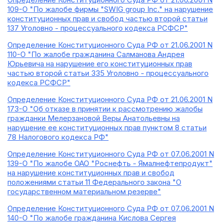
109-О "По жалобе фирмы "SWIG group Inc." на нарушение
конституционных прав и свобод частью второй статьи
137 Уголовно - процессуального кодекса РСФСР"
Определение Конституционного Суда РФ от 21.06.2001 N
110-О "По жалобе гражданина Салманова Андрея
Юрьевича на нарушение его конституционных прав
частью второй статьи 335 Уголовно - процессуального
кодекса РСФСР"
Определение Конституционного Суда РФ от 21.06.2001 N
173-О "Об отказе в принятии к рассмотрению жалобы
гражданки Мелерзановой Веры Анатольевны на
нарушение ее конституционных прав пунктом 8 статьи
78 Налогового кодекса РФ"
Определение Конституционного Суда РФ от 07.06.2001 N
139-О "По жалобе ОАО "Роснефть - Ямалнефтепродукт"
на нарушение конституционных прав и свобод
положениями статьи 11 Федерального закона "О
государственном материальном резерве"
Определение Конституционного Суда РФ от 07.06.2001 N
140-О "По жалобе гражданина Кислова Сергея