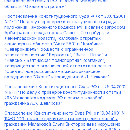
налоговой системы в РФ" и Закона Кемеровской
области "О налоге с продаж"
Постановление Конституционного Суда РФ от 27.04.2001
N 7-П "По делу о проверке конституционности ряда
положений Таможенного кодекса РФ в связи с запросом
Арбитражного суда города Санкт - Петербурга и
Ленинградской области, жалобами открытых
акционерных обществ "АвтоВАЗ" и "Комбинат
"Североникель", обществ с ограниченной
ответственностью "Верность", "Вита - Плюс" и
"Невско - Балтийская транспортная компания",
товарищества с ограниченной ответственностью
"Совместное российско - южноафриканское
предприятие "Эконт" и гражданина А.Д. Чулкова"
Постановление Конституционного Суда РФ от 25.04.2001
N 6-П "По делу о проверке конституционности статьи
265 Уголовного кодекса РФ в связи с жалобой
гражданина А.А. Шевякова"
Определение Конституционного Суда РФ от 19.04.2001 N
114-О "Об отказе в принятии к рассмотрению жалобы
гражданки Малаховой Ольги Викторовны на нарушение
ее конституционных прав частью первой статьи 345 и