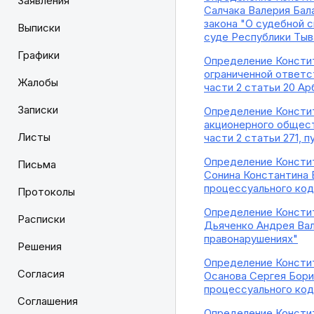
Заявления
Салчака Валерия Бал
закона "О судебной 
Выписки
суде Республики Тыв
Графики
Определение Констит
ограниченной ответс
Жалобы
части 2 статьи 20 А
Записки
Определение Констит
акционерного общест
Листы
части 2 статьи 271, 
Определение Констит
Письма
Сонина Константина 
процессуального ко
Протоколы
Определение Констит
Расписки
Дьяченко Андрея Вал
правонарушениях"
Решения
Определение Констит
Согласия
Осанова Сергея Бори
процессуального ко
Соглашения
Определение Констит