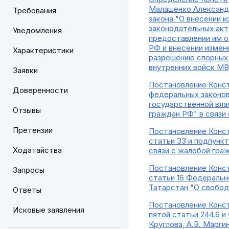
Малашенко Александр
Требования
закона "О внесении 
законодательных акт
Уведомления
предоставлении им о
РФ и внесении измен
Характеристики
разрешению спорных 
внутренних войск М
Заявки
Постановление Конст
Доверенности
федеральных законов
государственной вла
Отзывы
граждан РФ" в связи
Претензии
Постановление Консти
статьи 33 и подпункт
Ходатайства
связи с жалобой граж
Постановление Конст
Запросы
статьи 16 Федерально
Татарстан "О свобод
Ответы
Постановление Конст
Исковые заявления
пятой статьи 244.6 
Круглова, А.В. Марги