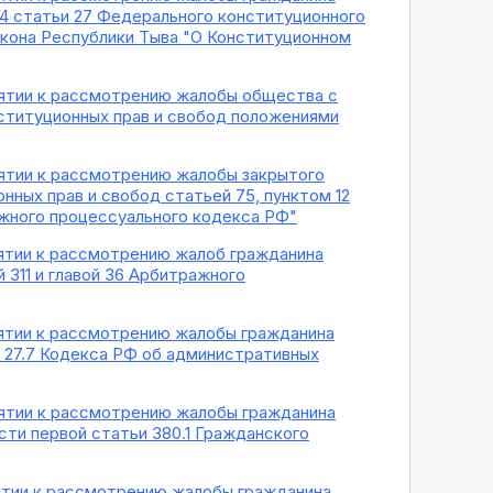
 4 статьи 27 Федерального конституционного
акона Республики Тыва "О Конституционном
инятии к рассмотрению жалобы общества с
ституционных прав и свобод положениями
инятии к рассмотрению жалобы закрытого
ных прав и свобод статьей 75, пунктом 12
ражного процессуального кодекса РФ"
нятии к рассмотрению жалоб гражданина
 311 и главой 36 Арбитражного
инятии к рассмотрению жалобы гражданина
 27.7 Кодекса РФ об административных
инятии к рассмотрению жалобы гражданина
сти первой статьи 380.1 Гражданского
нятии к рассмотрению жалобы гражданина