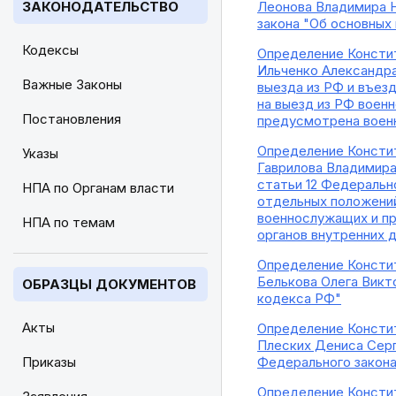
ЗАКОНОДАТЕЛЬСТВО
Леонова Владимира Н
закона "Об основных
Кодексы
Определение Констит
Ильченко Александра
Важные Законы
выезда из РФ и въез
на выезд из РФ воен
Постановления
предусмотрена воен
Определение Констит
Указы
Гаврилова Владимира 
статьи 12 Федеральн
НПА по Органам власти
отдельных положений
военнослужащих и пр
НПА по темам
органов внутренних 
Определение Констит
Белькова Олега Викт
ОБРАЗЦЫ ДОКУМЕНТОВ
кодекса РФ"
Акты
Определение Констит
Плеских Дениса Серг
Приказы
Федерального закона
Определение Констит