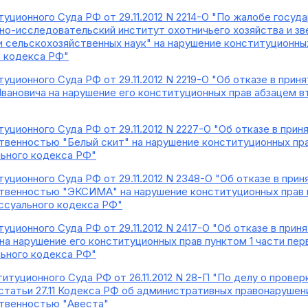
уционного Суда РФ от 29.11.2012 N 2214-О "По жалобе госуд
но-исследовательский институт охотничьего хозяйства и з
 сельскохозяйственных наук" на нарушение конституционны
о кодекса РФ"
уционного Суда РФ от 29.11.2012 N 2219-О "Об отказе в при
вановича на нарушение его конституционных прав абзацем вт
уционного Суда РФ от 29.11.2012 N 2227-О "Об отказе в пр
твенностью "Белый скит" на нарушение конституционных пра
ьного кодекса РФ"
уционного Суда РФ от 29.11.2012 N 2348-О "Об отказе в пр
твенностью "ЭКСИМА" на нарушение конституционных прав и 
ссуального кодекса РФ"
уционного Суда РФ от 29.11.2012 N 2417-О "Об отказе в при
а нарушение его конституционных прав пунктом 1 части перв
ьного кодекса РФ"
итуционного Суда РФ от 26.11.2012 N 28-П "По делу о прове
2 статьи 27.11 Кодекса РФ об административных правонарушен
ственностью "Авеста"