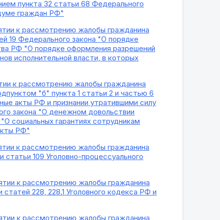
нием пункта 32 статьи 68 Федерального
ндуме граждан РФ"
инятии к рассмотрению жалобы гражданина
ей 19 Федерального закона "О порядке
тва РФ "О порядке оформления разрешений
ов исполнительной власти, в которых
нятии к рассмотрению жалобы гражданина
пунктом "б" пункта 1 статьи 2 и частью 6
ные акты РФ и признании утратившими силу
ого закона "О денежном довольствии
 "О социальных гарантиях сотрудникам
акты РФ"
инятии к рассмотрению жалобы гражданина
и статьи 109 Уголовно-процессуального
инятии к рассмотрению жалобы гражданина
статей 228, 228.1 Уголовного кодекса РФ и
инятии к рассмотрению жалобы гражданина