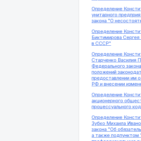
Определение Конститу
унитарного предприя
закона "О несостоят
Определение Констит
Биктимирова Сергея 
в СССР"
Определение Констит
Старченко Василия П
Федерального закона
положений законодат
предоставлении им о
РФ и внесении измен
Определение Констит
акционерного общес
процессуального ко
Определение Констит
Зубко Михаила Ивано
закона "Об обязател
а также подпунктом 