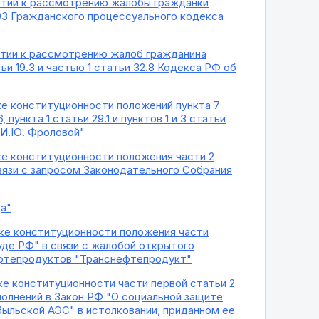
нятии к рассмотрению жалобы гражданки
93 Гражданского процессуального кодекса
нятии к рассмотрению жалоб гражданина
и 19.3 и частью 1 статьи 32.8 Кодекса РФ об
рке конституционности положений пункта 7
 пункта 1 статьи 29.1 и пунктов 1 и 3 статьи
 И.Ю. Фроловой"
рке конституционности положения части 2
вязи с запросом Законодательного Собрания
да"
рке конституционности положения части
де РФ" в связи с жалобой открытого
ефтепродуктов "Транснефтепродукт"
ке конституционности части первой статьи 2
полнений в Закон РФ "О социальной защите
ыльской АЭС" в истолковании, приданном ее