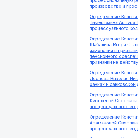
профессиональную ре
производстве и проф
Определение Констит
Тимергазина Артура 
процессуального ко
Определение Констит
Шабалина Игоря Стан
изменении и признан
пенсионного обеспеч
признании не дейст
Определение Констит
Леонова Николая Ник
банках и банковской
Определение Констит
Киселевой Светланы 
процессуального ко
Определение Констит
Атамановой Светланы
процессуального ко