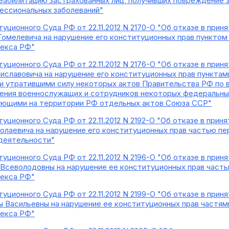
абилитацию застрахованных лиц, получивших повреждение з
ессиональных заболеваний"
уционного Суда РФ от 22.11.2012 N 2170-О "Об отказе в при
Гомелевича на нарушение его конституционных прав пунктом 
декса РФ"
уционного Суда РФ от 22.11.2012 N 2176-О "Об отказе в при
иславовича на нарушение его конституционных прав пунктам
ии утратившими силу некоторых актов Правительства РФ по
ения военнослужащих и сотрудников некоторых федеральных
вующими на территории РФ отдельных актов Союза ССР"
уционного Суда РФ от 22.11.2012 N 2192-О "Об отказе в при
олаевича на нарушение его конституционных прав частью пе
 деятельности"
уционного Суда РФ от 22.11.2012 N 2196-О "Об отказе в при
Всеволодовны на нарушение ее конституционных прав часть
декса РФ"
уционного Суда РФ от 22.11.2012 N 2199-О "Об отказе в при
 Васильевны на нарушение ее конституционных прав частями
декса РФ"