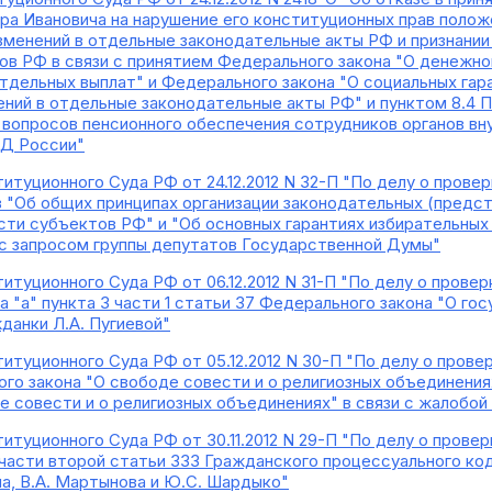
а Ивановича на нарушение его конституционных прав положе
изменений в отдельные законодательные акты РФ и признани
ов РФ в связи с принятием Федерального закона "О денежн
тдельных выплат" и Федерального закона "О социальных гар
ений в отдельные законодательные акты РФ" и пунктом 8.4 П
вопросов пенсионного обеспечения сотрудников органов вн
ВД России"
итуционного Суда РФ от 24.12.2012 N 32-П "По делу о пров
 "Об общих принципах организации законодательных (предст
сти субъектов РФ" и "Об основных гарантиях избирательных 
 с запросом группы депутатов Государственной Думы"
туционного Суда РФ от 06.12.2012 N 31-П "По делу о провер
а "а" пункта 3 части 1 статьи 37 Федерального закона "О г
данки Л.А. Пугиевой"
итуционного Суда РФ от 05.12.2012 N 30-П "По делу о прове
го закона "О свободе совести и о религиозных объединениях
е совести и о религиозных объединениях" в связи с жалобой
итуционного Суда РФ от 30.11.2012 N 29-П "По делу о прове
и части второй статьи 333 Гражданского процессуального код
на, В.А. Мартынова и Ю.С. Шардыко"