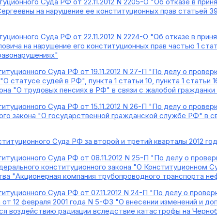
уционного Суда РФ от 22.11.2012 N 2205-О "Об отказе в при
ергеевны на нарушение ее конституционных прав статьей 3
уционного Суда РФ от 22.11.2012 N 2224-О "Об отказе в при
вича на нарушение его конституционных прав частью 1 стать
равонарушениях"
итуционного Суда РФ от 19.11.2012 N 27-П "По делу о прове
О статусе судей в РФ", пункта 1 статьи 10, пункта 1 статьи 16,
она "О трудовых пенсиях в РФ" в связи с жалобой гражданки
итуционного Суда РФ от 15.11.2012 N 26-П "По делу о прове
ого закона "О государственной гражданской службе РФ" в с
ституционного Суда РФ за второй и третий кварталы 2012 го
итуционного Суда РФ от 08.11.2012 N 25-П "По делу о прове
дерального конституционного закона "О Конституционном Су
тва "Акционерная компания трубопроводного транспорта н
итуционного Суда РФ от 07.11.2012 N 24-П "По делу о провер
от 12 февраля 2001 года N 5-ФЗ "О внесении изменений и до
ся воздействию радиации вследствие катастрофы на Черноб