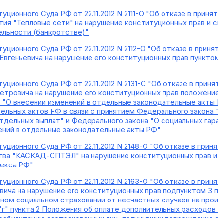
ционного Суда РФ от 22.11.2012 N 2111-О "Об отказе в прин
тия "Тепловые сети" на нарушение конституционных прав и с
ельности (банкротстве)"
уционного Суда РФ от 22.11.2012 N 2112-О "Об отказе в при
Евгеньевича на нарушение его конституционных прав пунктом
уционного Суда РФ от 22.11.2012 N 2131-О "Об отказе в при
етровича на нарушение его конституционных прав положением
 "О внесении изменений в отдельные законодательные акты 
ельных актов РФ в связи с принятием Федерального закона
тдельных выплат" и Федерального закона "О социальных гар
ений в отдельные законодательные акты РФ"
уционного Суда РФ от 22.11.2012 N 2148-О "Об отказе в при
тва "КАСКАД-ОПТЭЛ" на нарушение конституционных прав и 
декса РФ"
уционного Суда РФ от 22.11.2012 N 2163-О "Об отказе в при
вича на нарушение его конституционных прав подпунктом 3 п
ьном социальном страховании от несчастных случаев на про
"г" пункта 2 Положения об оплате дополнительных расходов