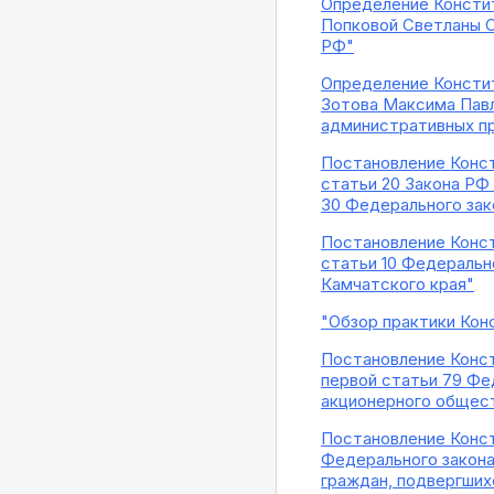
Определение Констит
Попковой Светланы С
РФ"
Определение Констит
Зотова Максима Павло
административных п
Постановление Конст
статьи 20 Закона РФ "
30 Федерального зак
Постановление Конст
статьи 10 Федеральн
Камчатского края"
"Обзор практики Кон
Постановление Конст
первой статьи 79 Фе
акционерного общес
Постановление Конст
Федерального закона 
граждан, подвергших