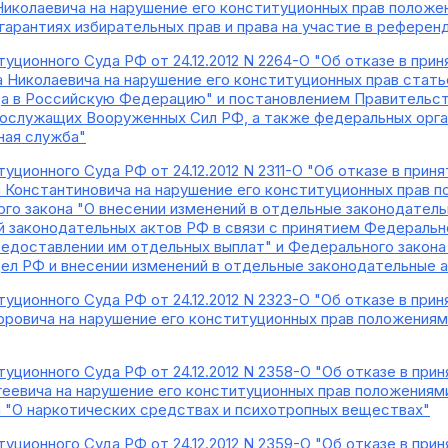
иколаевича на нарушение его конституционных прав положе
 гарантиях избирательных прав и права на участие в рефере
уционного Суда РФ от 24.12.2012 N 2264-О "Об отказе в пр
 Николаевича на нарушение его конституционных прав стать
да в Российскую Федерацию" и постановлением Правительс
нослужащих Вооруженных Сил РФ, а также федеральных орган
ная служба"
уционного Суда РФ от 24.12.2012 N 2311-О "Об отказе в при
Константиновича на нарушение его конституционных прав под
ого закона "О внесении изменений в отдельные законодатель
 законодательных актов РФ в связи с принятием Федеральн
едоставлении им отдельных выплат" и Федерального закона
дел РФ и внесении изменений в отдельные законодательные 
уционного Суда РФ от 24.12.2012 N 2323-О "Об отказе в пр
оровича на нарушение его конституционных прав положениям
уционного Суда РФ от 24.12.2012 N 2358-О "Об отказе в пр
еевича на нарушение его конституционных прав положениями 
 "О наркотических средствах и психотропных веществах"
уционного Суда РФ от 24.12.2012 N 2359-О "Об отказе в пр