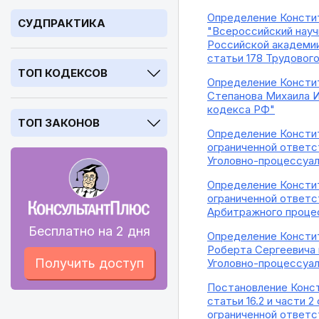
Определение Констит
СУДПРАКТИКА
"Всероссийский науч
Российской академии
статьи 178 Трудовог
ТОП КОДЕКСОВ
Определение Констит
Степанова Михаила И
кодекса РФ"
ТОП ЗАКОНОВ
Определение Констит
ограниченной ответс
Уголовно-процессуал
Определение Констит
ограниченной ответс
Арбитражного проце
Бесплатно на 2 дня
Определение Констит
Роберта Сергеевича н
Получить доступ
Уголовно-процессуал
Постановление Конст
статьи 16.2 и части 
ограниченной ответ