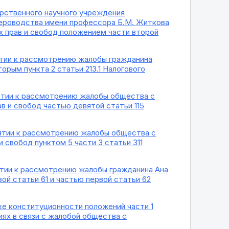
арственного научного учреждения
вероводства имени профессора Б.М. Житкова
х прав и свобод положением части второй
нятии к рассмотрению жалобы гражданина
орым пункта 2 статьи 213.1 Налогового
инятии к рассмотрению жалобы общества с
в и свобод частью девятой статьи 115
инятии к рассмотрению жалобы общества с
свобод пунктом 5 части 3 статьи 311
нятии к рассмотрению жалобы гражданина Ана
ой статьи 61 и частью первой статьи 62
рке конституционности положений части 1
иях в связи с жалобой общества с