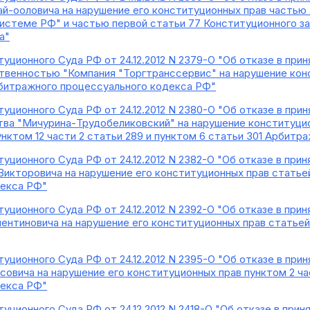
ай-ооловича на нарушение его конституционных прав частью
системе РФ" и частью первой статьи 77 Конституционного з
а"
уционного Суда РФ от 24.12.2012 N 2379-О "Об отказе в пр
твенностью "Компания "Торгтранссервис" на нарушение кон
рбитражного процессуального кодекса РФ"
уционного Суда РФ от 24.12.2012 N 2380-О "Об отказе в пр
ва "Мичурина-Трудобеликовский" на нарушение конституцион
пунктом 12 части 2 статьи 289 и пунктом 6 статьи 301 Арбит
уционного Суда РФ от 24.12.2012 N 2382-О "Об отказе в при
Викторовича на нарушение его конституционных прав статьей
декса РФ"
уционного Суда РФ от 24.12.2012 N 2392-О "Об отказе в пр
ентиновича на нарушение его конституционных прав статьей
уционного Суда РФ от 24.12.2012 N 2395-О "Об отказе в пр
совича на нарушение его конституционных прав пунктом 2 ча
декса РФ"
уционного Суда РФ от 24.12.2012 N 2418-О "Об отказе в при