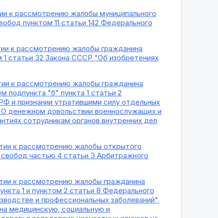
ятии к рассмотрению жалобы муниципального
вобод пунктом 11 статьи 142 Федерального
нятии к рассмотрению жалобы гражданина
 1 статьи 32 Закона СССР "Об изобретениях
нятии к рассмотрению жалобы гражданина
 подпункта "б" пункта 1 статьи 2
РФ и признании утратившими силу отдельных
 "О денежном довольствии военнослужащих и
антиях сотрудникам органов внутренних дел
нятии к рассмотрению жалобы открытого
свобод частью 4 статьи 3 Арбитражного
нятии к рассмотрению жалобы гражданина
ункта 1 и пунктом 2 статьи 8 Федерального
изводстве и профессиональных заболеваний",
 на медицинскую, социальную и