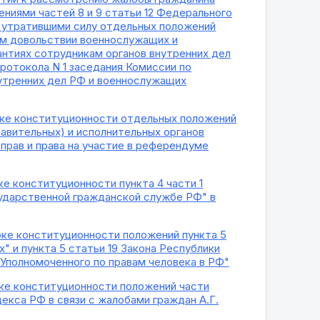
ниями частей 8 и 9 статьи 12 Федерального
и утратившими силу отдельных положений
ом довольствии военнослужащих и
антиях сотрудникам органов внутренних дел
ротокола N 1 заседания Комиссии по
утренних дел РФ и военнослужащих
ерке конституционности отдельных положений
авительных) и исполнительных органов
прав и права на участие в референдуме
ке конституционности пункта 4 части 1
осударственной гражданской службе РФ" в
рке конституционности положений пункта 5
" и пункта 5 статьи 19 Закона Республики
 Уполномоченного по правам человека в РФ"
рке конституционности положений части
екса РФ в связи с жалобами граждан А.Г.