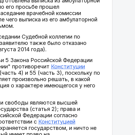
одготовлена выписка из амбулаторной
 по его просьбе прошел
заседание врачебной комиссии
ле чего выписка из его амбулаторной
ьмом.
седании Судебной коллегии по
заявителю также было отказано
густа 2014 года).
ьи 5 Закона Российской Федерации
ании" противоречит
Конституции
9 (часть 4) и 55 (часть 3), поскольку по
яет произвольно решать, в какой
ция о характере имеющегося у него
а и свободы являются высшей
сударства (статья 2); права и
ссийской Федерации согласно
оответствии с
Конституцией
охраняется государством, и ничто не
дый имеет право на