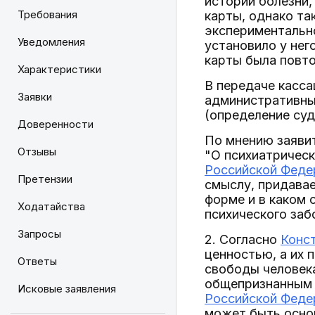
истории болезни,
Требования
карты, однако так
экспериментальн
Уведомления
установило у нег
карты была повто
Характеристики
В передаче касса
Заявки
административны
(определение суд
Доверенности
По мнению заявит
Отзывы
"О психиатрическ
Российской Феде
Претензии
смыслу, придавае
форме и в каком 
Ходатайства
психического заб
Запросы
2. Согласно
Конс
ценностью, а их 
Ответы
свободы человека
общепризнанным 
Исковые заявления
Российской Феде
может быть основ