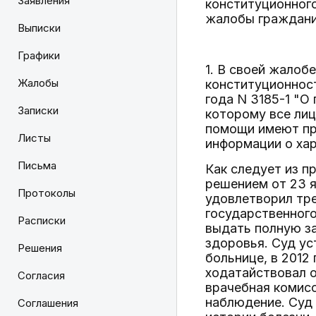
Заявления
конституционног
жалобы граждани
Выписки
Графики
1. В своей жалоб
Жалобы
конституционност
года N 3185-1 "О
Записки
которому все лиц
помощи имеют пра
Листы
информации о хар
Письма
Как следует из п
решением от 23 я
Протоколы
удовлетворил тре
государственног
Расписки
выдать полную з
здоровья. Суд уст
Решения
больнице, в 2012
ходатайствовал 
Согласия
врачебная комисс
наблюдение. Суд 
Соглашения