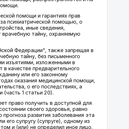
помощи.
ческой помощи и гарантиях прав
 за психиатрической помощью, о
тройства, иные сведения,
т врачебную тайну, охраняемую
йской Федерации", также запрещая в
чебную тайну, без письменного
ыми изъятиями, изложенными в
т в качестве предварительного
данину или его законному
тодах оказания медицинской помощи,
ельства, о его последствиях, а
(часть 1 статьи 20).
ет право получить в доступной для
остоянии своего здоровья, равно
го прогноза развития заболевания эта
 его супругу (супруге), одному из
том и (или) не определил иное лицо,