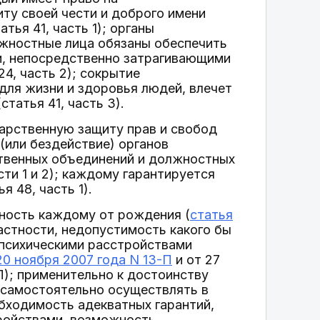
ту своей чести и доброго имени
тья 41, часть 1); органы
лжностные лица обязаны обеспечить
и, непосредственно затрагивающими
24, часть 2); сокрытие
для жизни и здоровья людей, влечет
татья 41, часть 3).
арственную защиту прав и свобод
(или бездействие) органов
ственных объединений и должностных
сти 1 и 2); каждому гарантируется
 48, часть 1).
ность каждому от рождения (
статья
частности, недопустимость какого бы
х психическими расстройствами
0 ноября 2007 года N 13-П
и от 27
П); применительно к достоинству
 самостоятельно осуществлять в
обходимость адекватных гарантий,
ройствами, возможность