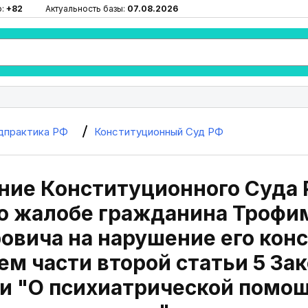
ю:
+82
Актуальность базы:
07.08.2026
дпрактика РФ
Конституционный Суд РФ
ие Конституционного Суда Р
По жалобе гражданина Трофи
овича на нарушение его кон
м части второй статьи 5 За
 "О психиатрической помощи