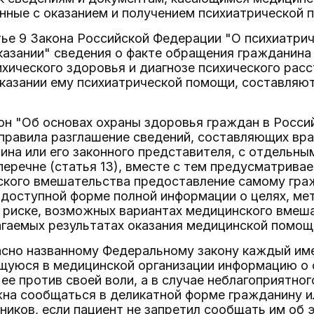
нные с оказанием и получением психиатрической 
атье 9 Закона Российской Федерации "О психиатри
казании" сведения о факте обращения гражданина
ихического здоровья и диагнозе психического расс
оказании ему психиатрической помощи, составляю
н "Об основах охраны здоровья граждан в Росси
правила разглашение сведений, составляющих вра
ина или его законного представителя, с отдельн
речне (статья 13), вместе с тем предусматривае
ского вмешательства предоставление самому граж
 доступной форме полной информации о целях, ме
 риске, возможных вариантах медицинского вмешат
гаемых результатах оказания медицинской помощи 
асно названному Федеральному закону каждый име
щуюся в медицинской организации информацию о с
ь ее против своей воли, а в случае неблагоприятно
а сообщаться в деликатной форме гражданину или
ников, если пациент не запретил сообщать им об э