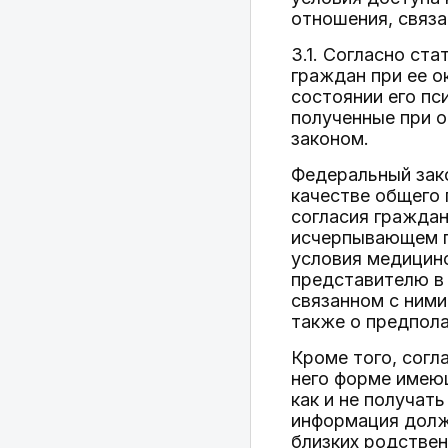
отношения, связа
3.1. Согласно ст
граждан при ее о
состоянии его пс
полученные при 
законом.
Федеральный зако
качестве общего 
согласия граждан
исчерпывающем пе
условия медицин
представителю в
связанном с ними
также о предпола
Кроме того, согл
него форме имею
как и не получат
информация должн
близких родствен