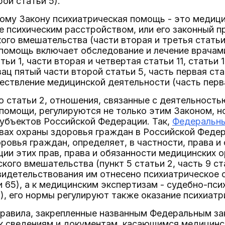
ой статьи 5).
ому Закону психиатрическая помощь - это медиц
 психическим расстройством, или его законный п
ого вмешательства (части вторая и третья статьи 
 помощь включает обследование и лечение врачам
тьи 1, части вторая и четвертая статьи 11, статьи 
ац пятый части второй статьи 5, часть первая стат
ествление медицинской деятельности (часть перва
го статьи 2, отношения, связанные с деятельность
помощи, регулируются не только этим Законом, н
убъектов Российской Федерации. Так,
Федеральный
вах охраны здоровья граждан в Российской Федер
ровья граждан, определяет, в частности, права и
ции этих прав, права и обязанности медицинских ор
кого вмешательства (пункт 5 статьи 2, часть 9 ста
идетельствования им отнесено психиатрическое о
ьи 65), а к медицинским экспертизам - судебно-пси
8), его нормы регулируют также оказание психиат
правила, закрепленные названным Федеральным за
 к сведениям и документам, касающимся медицинс