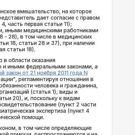
инское вмешательство, на которое
редставитель дает согласие с правом
4, часть первая статьи 11);
и, иными медицинскими работниками
18 - 28), в том числе в медицинских
ьи 18, статьи 28 и 37), при наличии
я статьи 18).
ю в области оказания
о и иными федеральными законами, а
 закон от 21 ноября 2011 года N
ации", регламентируя отношения в
 обязанности человека и гражданина,
ганизаций (статья 1), виды и
тьи 20), и, поскольку к видам
свидетельствование (пункт 2 части
хиатрическая экспертиза (пункт 4
рической помощи.
коном, в том числе определяющие
кой помощи, распространяются и на