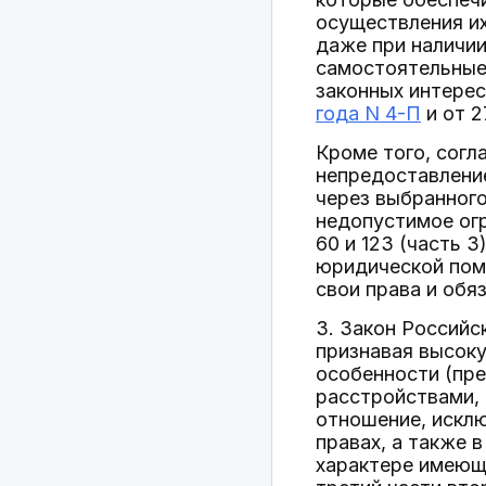
осуществления их
даже при наличии
самостоятельные
законных интерес
года N 4-П
и от 2
Кроме того, согл
непредоставлени
через выбранного
недопустимое ог
60 и 123 (часть 3
юридической пом
свои права и обя
3. Закон Российс
признавая высоку
особенности (пре
расстройствами, 
отношение, искл
правах, а также 
характере имеющи