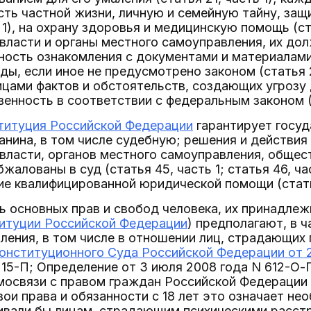
ть частной жизни, личную и семейную тайну, защи
 1), на охрану здоровья и медицинскую помощь (ста
власти и органы местного самоуправления, их до
ость ознакомления с документами и материалам
оды, если иное не предусмотрено законом (статья 
ами фактов и обстоятельств, создающих угрозу 
венность в соответствии с федеральным законом (с
титуция Российской Федерации
гарантирует госуд
анина, в том числе судебную; решения и действия 
 власти, органов местного самоуправления, обще
жалованы в суд (статья 45, часть 1; статья 46, ча
ие квалифицированной юридической помощи (статья
 основных прав и свобод человека, их принадлеж
итуции Российской Федерации
) предполагают, в 
аления, в том числе в отношении лиц, страдающи
онституционного Суда Российской Федерации от 2
 15-П; Определение от 3 июля 2008 года N 612-О-
имосвязи с правом граждан Российской Федерации
ои права и обязанности с 18 лет это означает не
ивали бы лицам, страдающим психическими расст