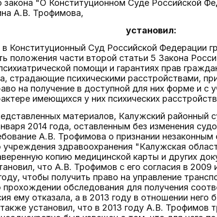
о закона "О Конституционном Суде Российской Фе
на А.В. Трофимова,
установил:
е в Конституционный Суд Российской Федерации г
ь положения части второй статьи 5 Закона Росси
 психиатрической помощи и гарантиях прав граждан
а, страдающие психическими расстройствами, при
во на получение в доступной для них форме и с у
актере имеющихся у них психических расстройств
редставленных материалов, Калужский районный 
нваря 2014 года, оставленным без изменения судо
бование А.В. Трофимова о признании незаконным 
о учреждения здравоохранения "Калужская област
аверенную копию медицинской карты и других док
ановил, что А.В. Трофимов с его согласия в 2009 
 году, чтобы получить право на управление транс
о прохождении обследования для получения соотв
ия ему отказала, а в 2013 году в отношении него
также установил, что в 2013 году А.В. Трофимов 