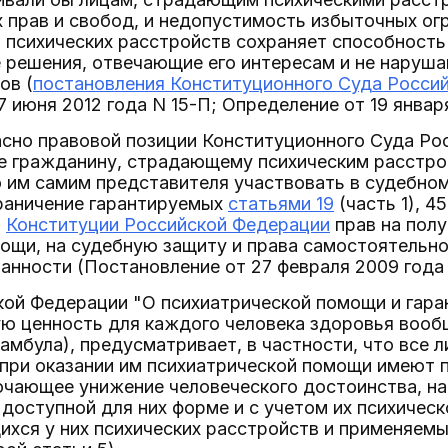
 прав и свобод, и недопустимость избыточных огр
 психических расстройств сохраняет способност
 решения, отвечающие его интересам и не наруша
ов (
постановления Конституционного Суда Россий
7 июня 2012 года N 15-П; Определение от 19 января
асно правовой позиции Конституционного Суда Р
е гражданину, страдающему психическим расстро
 им самим представителя участвовать в судебном
раничение гарантируемых
статьями 19
(часть 1), 45
)
Конституции Российской Федерации
прав на пол
ощи, на судебную защиту и права самостоятельн
занности (Постановление от 27 февраля 2009 года 
кой Федерации "О психиатрической помощи и гаран
ю ценность для каждого человека здоровья вообщ
амбула), предусматривает, в частности, что все 
при оказании им психиатрической помощи имеют п
ючающее унижение человеческого достоинства, на
в доступной для них форме и с учетом их психичес
хся у них психических расстройств и применяемы