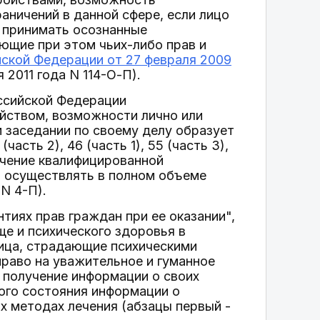
аничений в данной сфере, если лицо
ь принимать осознанные
ющие при этом чьих-либо прав и
ской Федерации от 27 февраля 2009
 2011 года N 114-О-П).
оссийской Федерации
йством, возможности лично или
 заседании по своему делу образует
 (часть 2), 46 (часть 1), 55 (часть 3),
учение квалифицированной
о осуществлять в полном объеме
N 4-П).
тиях прав граждан при ее оказании",
е и психического здоровья в
лица, страдающие психическими
раво на уважительное и гуманное
 получение информации о своих
кого состояния информации о
х методах лечения (абзацы первый -