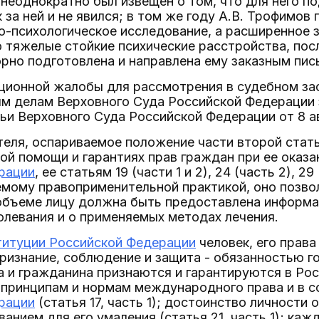
 неоднократно был извещен о том, что для него п
 за ней и не явился; в том же году А.В. Трофимов
о-психологическое исследование, а расширенное 
о тяжелые стойкие психические расстройства, пос
рно подготовлена и направлена ему заказным пис
ционной жалобы для рассмотрения в судебном за
м делам Верховного Суда Российской Федерации 
ьи Верховного Суда Российской Федерации от 8 ав
еля, оспариваемое положение части второй стат
ой помощи и гарантиях прав граждан при ее оказ
рации
, ее статьям 19 (части 1 и 2), 24 (часть 2), 2
мому правоприменительной практикой, оно позвол
объеме лицу должна быть предоставлена информа
олевания и о применяемых методах лечения.
титуции Российской Федерации
человек, его прав
признание, соблюдение и защита - обязанностью го
 и гражданина признаются и гарантируются в Ро
принципам и нормам международного права и в с
рации
(статья 17, часть 1); достоинство личности 
анием для его умаления (статья 21, часть 1); каж