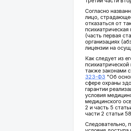
третий части втор
Согласно названн
лицо, страдающее
отказаться от так
психиатрическая
(часть первая ста
организациях (абз
лицензии на осущ
Как следует из е
психиатрической 
также законами с
323-ФЗ
"Об осно
сфере охраны здо
гарантии реализа
условия медицинс
медицинского осв
2 и часть 5 стат
части 2 статьи 5
Следовательно, 
условия доступа