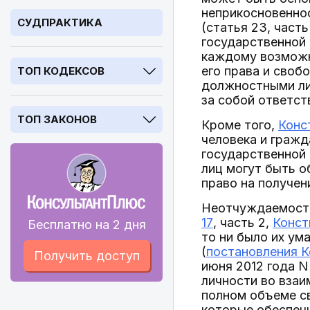
неприкосновеннос
СУДПРАКТИКА
(статья 23, часть
государственной 
каждому возможн
его права и своб
ТОП КОДЕКСОВ
должностными лиц
за собой ответст
ТОП ЗАКОНОВ
Кроме того,
Конс
человека и гражд
государственной
лиц могут быть об
право на получен
Неотчуждаемость
17
, часть 2,
Конст
Бесплатно на 2 дня
то ни было их ум
(
постановления К
Получить доступ
июня 2012 года N
личности во вза
полном объеме св
которые обеспеч