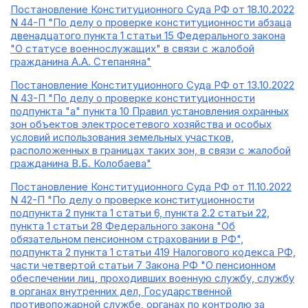
Постановление Конституционного Суда РФ от 18.10.2022
N 44-П "По делу о проверке конституционности абзаца
двенадцатого пункта 1 статьи 15 Федерального закона
"О статусе военнослужащих" в связи с жалобой
гражданина А.А. Степаняна"
Постановление Конституционного Суда РФ от 13.10.2022
N 43-П "По делу о проверке конституционности
подпункта "а" пункта 10 Правил установления охранных
зон объектов электросетевого хозяйства и особых
условий использования земельных участков,
расположенных в границах таких зон, в связи с жалобой
гражданина В.Б. Колобаева"
Постановление Конституционного Суда РФ от 11.10.2022
N 42-П "По делу о проверке конституционности
подпункта 2 пункта 1 статьи 6, пункта 2.2 статьи 22,
пункта 1 статьи 28 Федерального закона "Об
обязательном пенсионном страховании в РФ",
подпункта 2 пункта 1 статьи 419 Налогового кодекса РФ,
части четвертой статьи 7 Закона РФ "О пенсионном
обеспечении лиц, проходивших военную службу, службу
в органах внутренних дел, Государственной
противопожарной службе, органах по контролю за