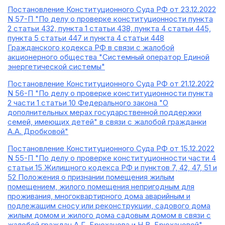
Постановление Конституционного Суда РФ от 23.12.2022
N 57-П "По делу о проверке конституционности пункта
2 статьи 432, пункта 1 статьи 438, пункта 4 статьи 445,
пункта 5 статьи 447 и пункта 4 статьи 448
Гражданского кодекса РФ в связи с жалобой
акционерного общества "Системный оператор Единой
энергетической системы"
Постановление Конституционного Суда РФ от 21.12.2022
N 56-П "По делу о проверке конституционности пункта
2 части 1 статьи 10 Федерального закона "О
дополнительных мерах государственной поддержки
семей, имеющих детей" в связи с жалобой гражданки
А.А. Дробковой"
Постановление Конституционного Суда РФ от 15.12.2022
N 55-П "По делу о проверке конституционности части 4
статьи 15 Жилищного кодекса РФ и пунктов 7, 42, 47, 51 и
52 Положения о признании помещения жилым
помещением, жилого помещения непригодным для
проживания, многоквартирного дома аварийным и
подлежащим сносу или реконструкции, садового дома
жилым домом и жилого дома садовым домом в связи с
жалобой граждан А.Г. Брюханова и Н.В. Брюхановой"