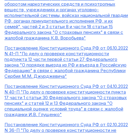
оборотом наркотических средств и психотропных
веществ, учреждениях и органах уголовно-
исполнительной системы, войсках национальной гвардии
РФ, органах принудительного исполнения РФ, и их
семей", частей 2 и 3 статьи 8 и части 18 статьи 15
Федерального закона "О страховых пенсиях" в связи с
жалобой гражданина К.В. Воробьева"
Постановление Конституционного Суда РФ от 06.10.2022
N 41-П "По делу о проверке конституционности
подпункта 12 части первой статьи 27 Федерального
закона "О порядке выезда из РФ и въезда в Российскую
Федерацию" в связи с жалобой гражданина Республики
Сербия М.М. Джурджевича"
Постановление Конституционного Суда РФ от 04.10.2022
N 40-П "По делу о проверке конституционности пункта
17 части 1 статьи 30 Федерального закона "О страховых
пенсиях" и статей 12 и 13 Федерального закона "О
специальной оценке условий труда" в связи с жалобой
гражданки И.В. Глущенко"
Постановление Конституционного Суда РФ от 02.10.2022
N 36-П "По делу о проверке конституционности не