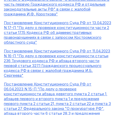
часть первую Гражданского кодекса РФ и отдельные
законодательные акты РФ" в связи с жалобой
гражданина И.Ф. Короткова"
Постановление Конституционного Суда РФ от 13.04.2023
N 17-П "По делу о проверке конституционности части 2
статьи 17.15 Кодекса РФ об административных
правонарушениях в связи с запросом Костромского
областного суда"
Постановление Конституционного Суда РФ от 11.04.2023
N 16-П "По делу о проверке конституционности статьи
236 Трудового кодекса РФ и абзаца второго части
первой статьи 327.1 Гражданского процессуального
кодекса РФ в связи с жалобой гражданина И.Б.
Сергеева"
Постановление Конституционного Суда РФ от
06.04.2023 N 15-П "По делу о проверке
конституционности абзаца девятого пункта 2 статьи 1,
абзацев первого и второго пункта 1 и предложения
первого пункта 2 статьи 21, пункта 2 статьи 22 и пункта 3
статьи 27 Федерального закона "О прокуратуре РФ",
абзаца второго части 6 статьи 28.3 и предложения