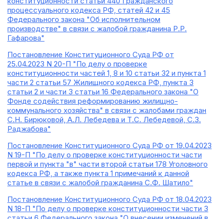
конституционности статьи 440 Гражданского
процессуального кодекса РФ, статей 42 и 45
Федерального закона "Об исполнительном
производстве" в связи с жалобой гражданина Р.Р.
Гафарова"
Постановление Конституционного Суда РФ от
25.04.2023 N 20-П "По делу о проверке
конституционности частей 1, 8 и 10 статьи 32 и пункта 1
части 2 статьи 57 Жилищного кодекса РФ, пункта 3
статьи 2 и части 3 статьи 16 Федерального закона "О
Фонде содействия реформированию жилищно-
коммунального хозяйства" в связи с жалобами граждан
С.Н. Бирюковой, А.Л. Лебедева и Т.С. Лебедевой, С.З.
Раджабова"
Постановление Конституционного Суда РФ от 19.04.2023
N 19-П "По делу о проверке конституционности части
первой и пункта "в" части второй статьи 178 Уголовного
кодекса РФ, а также пункта 1 примечаний к данной
статье в связи с жалобой гражданина С.Ф. Шатило"
Постановление Конституционного Суда РФ от 18.04.2023
N 18-П "По делу о проверке конституционности части 3
статьи 6 Федерального закона "О внесении изменений в