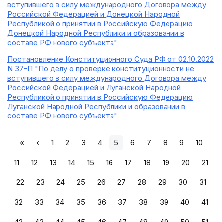
вступившего в силу международного Договора между
Российской Федерацией и Донецкой Народной
Республикой о принятии в Российскую Федерацию
Донецкой Народной Республики и образовании в
составе РФ нового субъекта"
Постановление Конституционного Суда РФ от 02.10.2022
N 37-П "По делу о проверке конституционности не
вступившего в силу международного Договора между
Российской Федерацией и Луганской Народной
Республикой о принятии в Российскую Федерацию
Луганской Народной Республики и образовании в
составе РФ нового субъекта"
«
‹
1
2
3
4
5
6
7
8
9
10
11
12
13
14
15
16
17
18
19
20
21
22
23
24
25
26
27
28
29
30
31
32
33
34
35
36
37
38
39
40
41
42
43
44
45
46
47
48
49
50
51