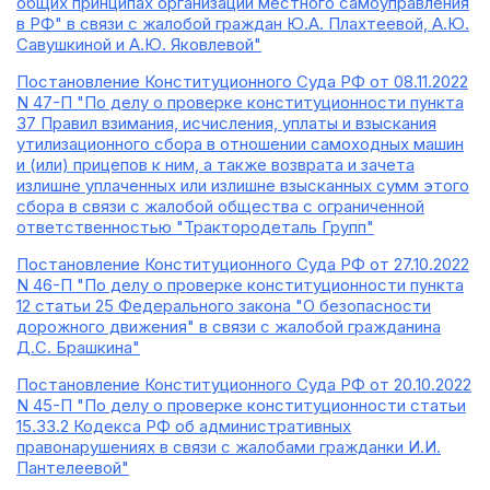
общих принципах организации местного самоуправления
в РФ" в связи с жалобой граждан Ю.А. Плахтеевой, А.Ю.
Савушкиной и А.Ю. Яковлевой"
Постановление Конституционного Суда РФ от 08.11.2022
N 47-П "По делу о проверке конституционности пункта
37 Правил взимания, исчисления, уплаты и взыскания
утилизационного сбора в отношении самоходных машин
и (или) прицепов к ним, а также возврата и зачета
излишне уплаченных или излишне взысканных сумм этого
сбора в связи с жалобой общества с ограниченной
ответственностью "Трактородеталь Групп"
Постановление Конституционного Суда РФ от 27.10.2022
N 46-П "По делу о проверке конституционности пункта
12 статьи 25 Федерального закона "О безопасности
дорожного движения" в связи с жалобой гражданина
Д.С. Брашкина"
Постановление Конституционного Суда РФ от 20.10.2022
N 45-П "По делу о проверке конституционности статьи
15.33.2 Кодекса РФ об административных
правонарушениях в связи с жалобами гражданки И.И.
Пантелеевой"