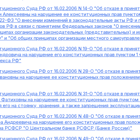
уционного Суда РФ от 16.02.2006 N 14-О "Об отказе в прин
 Алексеевны на нарушение ее конституционных прав пунктом
 122-ФЗ "О внесении изменений в законодательные акты РФ и
ов РФ в связи с принятием Федеральных законов "О внесени
нципах организации законодательных (представительных) и 
" и "Об общих принципах организации местного самоуправле
уционного Суда РФ от 16.02.2006 N 19-О "Об отказе в прин
ндровича на нарушение его конституционных прав пунктом 1 
декса РФ"
уционного Суда РФ от 16.02.2006 N 28-О "Об отказе в прин
ановны на нарушение ее конституционных прав положением 
уционного Суда РФ от 16.02.2006 N 31-О "Об отказе в прин
 Фатиховны на нарушение ее конституционных прав пунктом
 его на стоянку, хранения, а также запрещения эксплуатаци
уционного Суда РФ от 16.02.2006 N 48-О "Об отказе в прин
 Андреевича на нарушение его конституционных прав положе
акона РСФСР "О Центральном банке РСФСР (Банке России)"
уционного Суда РФ от 16.02.2006 N 49-О "Об отказе в прин