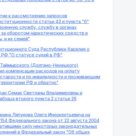
ятии к рассмотрению запросов
ституционности статьи 43 и пункта "б"
военную службу, службу в органах
 за оборотом наркотических средств и
, и их семей"
итуционного Суда Республики Карелия о
 РФ "О статусе судей в РФ"
 Таймырского (Долгано-Ненецкого)
ил компенсации расходов на оплату
 старости и по инвалидности и проживающим
 территории РФ и обратно"
ждан Семак Светланы Владимировны и
бзаца второго пункта 2 статьи 26
нина Ляпунова Олега Иннокентьевича на
154 Федерального закона от 22 августа 2004
тратившими силу некоторых законодательных
полнений в Федеральный закон "Об общих