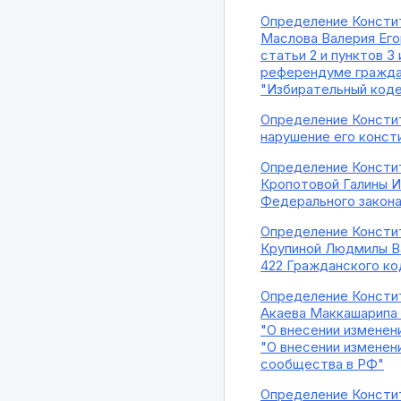
Определение Констит
Маслова Валерия Его
статьи 2 и пунктов 3
референдуме граждан
"Избирательный код
Определение Констит
нарушение его конст
Определение Констит
Кропотовой Галины Ив
Федерального закона
Определение Констит
Крупиной Людмилы Ва
422 Гражданского к
Определение Констит
Акаева Маккашарипа 
"О внесении изменен
"О внесении изменен
сообщества в РФ"
Определение Констит