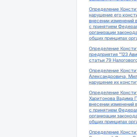
Определение Констит
нарушение его конст
внесении изменений 
с принятием Федерал
организации законод
общих принципах орг
Определение Констит
предприятия "123 Ав
статьи 79 Налоговог
Определение Констит
Александровича, Ми
нарушение их консти
Определение Констит
Харитонова Вадима П
внесении изменений 
с принятием Федерал
организации законод
общих принципах орг
Определение Констит