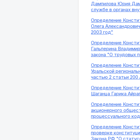
Дампилова Юрия Дамп
службе в органах вн
Определение Констит
Олега Александрович
2003 год"
Определение Констит
Гальперина Владимир
закона "О трудовых 
Определение Констит
Уральской региональ
частью 2 статьи 200
Определение Констит
Шаганца Гарика Айра
Определение Констит
акционерного общест
процессуального ко
Определение Констит
проверке конституци
Закона РФ "О статус