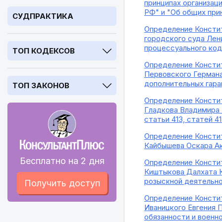
принципах организац
РФ" и "Об общих при
СУДПРАКТИКА
Определение Констит
городского суда Лен
процессуального ко
ТОП КОДЕКСОВ
Определение Констит
Первовского Германа
дополнительных гара
ТОП ЗАКОНОВ
Определение Констит
Гладкова Владимира 
статьи 413, статей 4
Определение Констит
Кайбышева Оскара Ак
Бесплатно на 2 дня
Определение Констит
Киштыкова Далхата К
розыскной деятельн
Получить доступ
Определение Констит
Иваницкого Евгения 
обязанности и военн