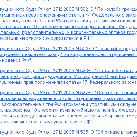
уционного Суда РФ от 27.12.2005 N 502-О "По жалобе гражд
итуционных прав положениями статьи 44 Федерального закона
в законодательные акты РФ и признании утратившими силу н
ьных законов "О внесении изменений и дополнений в Федера
ательных (представительных) и исполнительных органов гос
анизации местного самоуправления в РФ"
уционного Суда РФ от 27.12.2005 N 503-О "По жалобе федер
иационный ремонтный завод" на нарушение конституционных 
о кодекса РФ"
уционного Суда РФ от 27.12.2005 N 523-О "По жалобе гражд
ловидова Дмитрия Эдуардовича, Миловидовой Ольги Владими
туционных прав положениями статьи 17 Федерального закон
уционного Суда РФ от 27.12.2005 N 527-О "Об отказе в при
етровича на нарушение его конституционных прав пунктами 1
в законодательные акты РФ и признании утратившими силу н
ьных законов "О внесении изменений и дополнений в Федера
ательных (представительных) и исполнительных органов гос
анизации местного самоуправления в РФ"
уционного Суда РФ от 27.12.2005 N 535-О "Об отказе в при