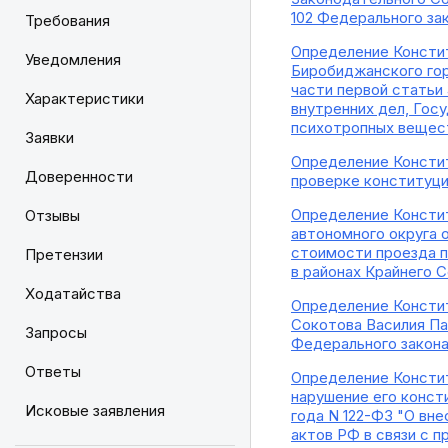
102 Федерального за
Требования
Определение Констит
Уведомления
Биробиджанского гор
части первой статьи
Характеристики
внутренних дел, Гос
психотропных вещест
Заявки
Определение Констит
Доверенности
проверке конституци
Определение Констит
Отзывы
автономного округа 
стоимости проезда п
Претензии
в районах Крайнего 
Ходатайства
Определение Констит
Сокотова Василия Па
Запросы
Федерального закона
Ответы
Определение Констит
нарушение его консти
Исковые заявления
года N 122-ФЗ "О вн
актов РФ в связи с 