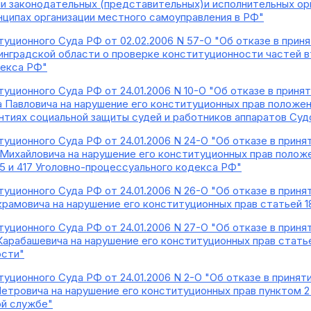
ии законодательных (представительных)и исполнительных ор
нципах организации местного самоуправления в РФ"
уционного Суда РФ от 02.02.2006 N 57-О "Об отказе в при
инградской области о проверке конституционности частей вт
декса РФ"
уционного Суда РФ от 24.01.2006 N 10-О "Об отказе в прин
 Павловича на нарушение его конституционных прав положен
нтиях социальной защиты судей и работников аппаратов Суд
уционного Суда РФ от 24.01.2006 N 24-О "Об отказе в прин
Михайловича на нарушение его конституционных прав положе
15 и 417 Уголовно-процессуального кодекса РФ"
уционного Суда РФ от 24.01.2006 N 26-О "Об отказе в прин
рамовича на нарушение его конституционных прав статьей 1
уционного Суда РФ от 24.01.2006 N 27-О "Об отказе в прин
арабашевича на нарушение его конституционных прав стать
ости"
уционного Суда РФ от 24.01.2006 N 2-О "Об отказе в приня
Петровича на нарушение его конституционных прав пунктом 2
ой службе"