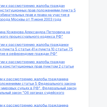
ятии к рассмотрению жалобы граждан
онституционных прав положениями пункта 5
збирательных прав и права на участие в
орода Москвы от 11 июня 2003 года
нина Коженова Александра Петровича на
нского процессуального кодекса РФ"
ятии к рассмотрению жалобы гражданки
ункта 5 статьи 41 и пункта 10 статьи 75
астие в референдуме граждан РФ"
ятии к рассмотрению жалобы граждан
х конституционных прав пунктом 2 статьи
тии к рассмотрению жалобы гражданина
оложениями статьи 5 Федерального закона
О мировых судьях в РФ", Федеральный закон
альный закон "Об органах судейского
тии к рассмотрению жалобы гражданина