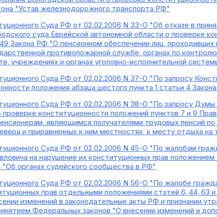
кона "Устав железнодорожного транспорта РФ"
уционного Суда РФ от 02.02.2006 N 33-О "Об отказе в прин
одского суда Еврейской автономной области о проверке кон
 49 Закона РФ "О пенсионном обеспечении лиц, проходивших 
ударственной противопожарной службе, органах по контролю
в, учреждениях и органах уголовно-исполнительной системы
уционного Суда РФ от 02.02.2006 N 37-О "По запросу Конст
онности положения абзаца шестого пункта 1 статьи 4 Закона
уционного Суда РФ от 02.02.2006 N 38-О "По запросу Думы
о проверке конституционности положений пунктов 7 и 9 Прав
енсионерам, являющимся получателями трудовых пенсий по
Севера и приравненных к ним местностях, к месту отдыха на
уционного Суда РФ от 02.02.2006 N 45-О "По жалобам гра
вловича на нарушение их конституционных прав положением а
 "Об органах судейского сообщества в РФ"
уционного Суда РФ от 02.02.2006 N 56-О "По жалобе гражда
туционных прав отдельными положениями статей 6, 44, 63 и 
есении изменений в законодательные акты РФ и признании у
принятием Федеральных законов "О внесении изменений и до