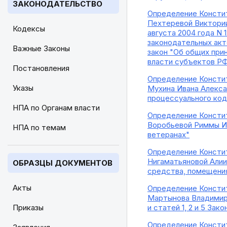
ЗАКОНОДАТЕЛЬСТВО
Определение Констит
Пехтеревой Виктории
Кодексы
августа 2004 года N
законодательных акт
Важные Законы
закон "Об общих при
власти субъектов РФ
Постановления
Определение Констит
Указы
Мухина Ивана Алекса
процессуального ко
НПА по Органам власти
Определение Констит
Воробьевой Риммы Ив
НПА по темам
ветеранах"
Определение Констит
Нигаматьяновой Алии
ОБРАЗЦЫ ДОКУМЕНТОВ
средства, помещения
Акты
Определение Констит
Мартынова Владимира
Приказы
и статей 1, 2 и 5 З
Определение Констит