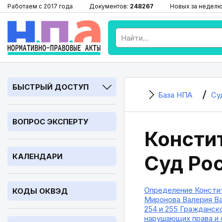
Работаем с 2017 года
Документов:
248267
Новых за недел
БЫСТРЫЙ ДОСТУП
База НПА
Су
ВОПРОС ЭКСПЕРТУ
Консти
Суд Ро
КАЛЕНДАРИ
Определение Констит
КОДЫ ОКВЭД
Миронова Валерия Вал
254 и 255 Гражданско
нарушающих права и