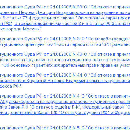
уционного Суда РФ от 24.01.2006 N 39-О "Об отказе в прин
ровича и Перова Дмитрия Владимировича на нарушение их к
 и 6 статьи 77 Федерального закона "Об основных гарантиях и
 РФ", а также положениями частей 3 и 5 статьи 90 Закона г
екс города Москвы"
уционного Суда РФ от 24.01.2006 N 3-О "По жалобе гражда
итуционных прав пунктом 1 части первой статьи 134 Гражда
уционного Суда РФ от 24.01.2006 N 40-О "Об отказе в прин
ановны на нарушение ее конституционных прав положениями п
 "Об основных гарантиях избирательных прав и права на уч
уционного Суда РФ от 24.01.2006 N 44-О "Об отказе в прин
сильевны и Крупиной Натальи Владимировны на нарушение и
одекса РФ"
уционного Суда РФ от 24.01.2006 N 4-О "Об отказе в приня
Абдулмажидовича на нарушение его конституционных прав п
ий в Закон РФ "О статусе судей в РФ", Федеральный закон "
ий и дополнений в Закон РФ "О статусе судей в РФ" и Федер
уционного Суда РФ от 24.01.2006 N 5-О "Об отказе в приня