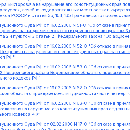
ра Викторовича на нарушение его конституционных прав пол
есурсах, лечебно-оздоровительных местностях и курортах", 
екса РСФСР и статей 35, 164, 165 Гражданского процессуал
уционного Суда РФ от 16.02.2006 N 51-О "Об отказе в прин
орьевича на нарушение его конституционных прав пунктом 3
та 2 и пунктом 3 статьи 21 Федерального закона "Об акцион
уционного Суда РФ от 16.02.2006 N 52-О "Об отказе в прин
Петровича на нарушение его конституционных прав частью ш
дел РФ"
уционного Суда РФ от 16.02.2006 N 53-О "Об отказе в прин
 2 Поворинского района Воронежской области о проверке ко
ьного кодекса РФ"
уционного Суда РФ от 16.02.2006 N 62-О "Об отказе в прин
ской области о проверке конституционности части четверто
уционного Суда РФ от 16.02.2006 N 63-О "Об отказе в прин
олаевича на нарушение его конституционных прав отдельными 
ьного кодекса РФ"
уционного Суда РФ от 02.02.2006 N 17-О "Об отказе в прин
брания Вологодской области о проверке конституционности 