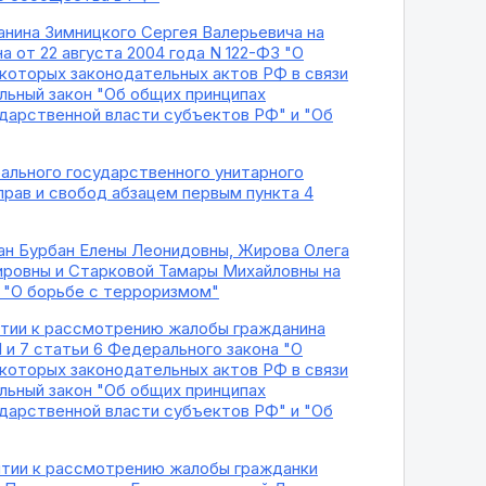
анина Зимницкого Сергея Валерьевича на
 от 22 августа 2004 года N 122-ФЗ "О
екоторых законодательных актов РФ в связи
льный закон "Об общих принципах
ударственной власти субъектов РФ" и "Об
ального государственного унитарного
прав и свобод абзацем первым пункта 4
ан Бурбан Елены Леонидовны, Жирова Олега
ровны и Старковой Тамары Михайловны на
а "О борьбе с терроризмом"
нятии к рассмотрению жалобы гражданина
 и 7 статьи 6 Федерального закона "О
екоторых законодательных актов РФ в связи
льный закон "Об общих принципах
ударственной власти субъектов РФ" и "Об
нятии к рассмотрению жалобы гражданки