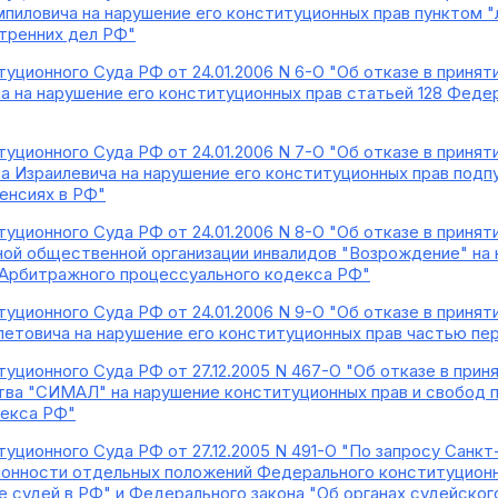
иловича на нарушение его конституционных прав пунктом "л
утренних дел РФ"
уционного Суда РФ от 24.01.2006 N 6-О "Об отказе в приня
а на нарушение его конституционных прав статьей 128 Фед
уционного Суда РФ от 24.01.2006 N 7-О "Об отказе в приня
а Израилевича на нарушение его конституционных прав подпу
пенсиях в РФ"
уционного Суда РФ от 24.01.2006 N 8-О "Об отказе в приня
ной общественной организации инвалидов "Возрождение" на 
 Арбитражного процессуального кодекса РФ"
уционного Суда РФ от 24.01.2006 N 9-О "Об отказе в приня
петовича на нарушение его конституционных прав частью пе
уционного Суда РФ от 27.12.2005 N 467-О "Об отказе в при
ва "СИМАЛ" на нарушение конституционных прав и свобод п
декса РФ"
уционного Суда РФ от 27.12.2005 N 491-О "По запросу Санкт
онности отдельных положений Федерального конституционн
е судей в РФ" и Федерального закона "Об органах судейско