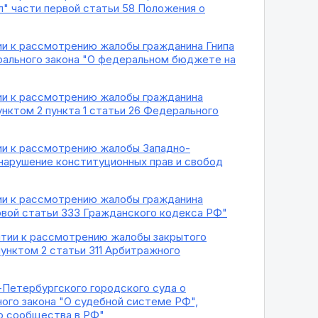
" части первой статьи 58 Положения о
тии к рассмотрению жалобы гражданина Гнипа
ерального закона "О федеральном бюджете на
тии к рассмотрению жалобы гражданина
нктом 2 пункта 1 статьи 26 Федерального
тии к рассмотрению жалобы Западно-
нарушение конституционных прав и свобод
тии к рассмотрению жалобы гражданина
рвой статьи 333 Гражданского кодекса РФ"
нятии к рассмотрению жалобы закрытого
унктом 2 статьи 311 Арбитражного
-Петербургского городского суда о
ого закона "О судебной системе РФ",
го сообщества в РФ"