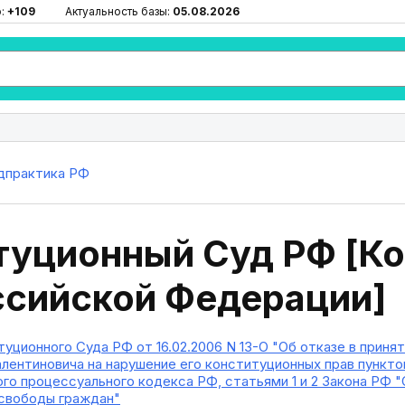
ю:
+109
Актуальность базы:
05.08.2026
дпрактика РФ
туционный Суд РФ [К
ссийской Федерации]
уционного Суда РФ от 16.02.2006 N 13-О "Об отказе в прин
ентиновича на нарушение его конституционных прав пунктом 
го процессуального кодекса РФ, статьями 1 и 2 Закона РФ "
 свободы граждан"