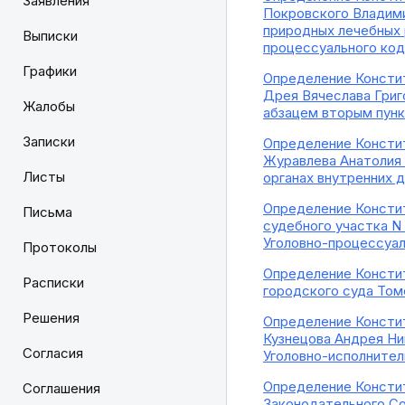
Заявления
Покровского Владими
природных лечебных р
Выписки
процессуального код
Графики
Определение Констит
Дрея Вячеслава Григ
Жалобы
абзацем вторым пунк
Записки
Определение Констит
Журавлева Анатолия 
Листы
органах внутренних 
Определение Констит
Письма
судебного участка N
Уголовно-процессуал
Протоколы
Определение Констит
Расписки
городского суда Том
Решения
Определение Констит
Кузнецова Андрея Ник
Согласия
Уголовно-исполнител
Определение Констит
Соглашения
Законодательного Со