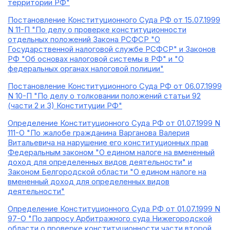
территории РФ"
Постановление Конституционного Суда РФ от 15.07.1999
N 11-П "По делу о проверке конституционности
отдельных положений Закона РСФСР "О
Государственной налоговой службе РСФСР" и Законов
РФ "Об основах налоговой системы в РФ" и "О
федеральных органах налоговой полиции"
Постановление Конституционного Суда РФ от 06.07.1999
N 10-П "По делу о толковании положений статьи 92
(части 2 и 3) Конституции РФ"
Определение Конституционного Суда РФ от 01.07.1999 N
111-О "По жалобе гражданина Варганова Валерия
Витальевича на нарушение его конституционных прав
Федеральным законом "О едином налоге на вмененный
доход для определенных видов деятельности" и
Законом Белгородской области "О едином налоге на
вмененный доход для определенных видов
деятельности"
Определение Конституционного Суда РФ от 01.07.1999 N
97-О "По запросу Арбитражного суда Нижегородской
области о проверке конституционности части второй