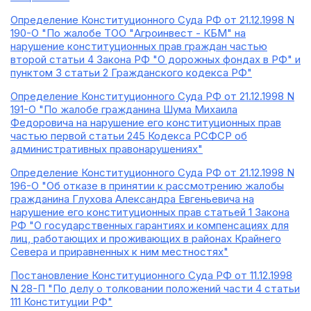
Определение Конституционного Суда РФ от 21.12.1998 N
190-О "По жалобе ТОО "Агроинвест - КБМ" на
нарушение конституционных прав граждан частью
второй статьи 4 Закона РФ "О дорожных фондах в РФ" и
пунктом 3 статьи 2 Гражданского кодекса РФ"
Определение Конституционного Суда РФ от 21.12.1998 N
191-О "По жалобе гражданина Шума Михаила
Федоровича на нарушение его конституционных прав
частью первой статьи 245 Кодекса РСФСР об
административных правонарушениях"
Определение Конституционного Суда РФ от 21.12.1998 N
196-О "Об отказе в принятии к рассмотрению жалобы
гражданина Глухова Александра Евгеньевича на
нарушение его конституционных прав статьей 1 Закона
РФ "О государственных гарантиях и компенсациях для
лиц, работающих и проживающих в районах Крайнего
Севера и приравненных к ним местностях"
Постановление Конституционного Суда РФ от 11.12.1998
N 28-П "По делу о толковании положений части 4 статьи
111 Конституции РФ"