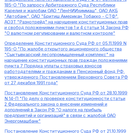
185-О "По запросу Арбитражного Суда Республики
Карелия и жалобам ОАО "ЛенНИИхиммаш", ОАО АКБ
"Автобанк", ОАО "Бритиш Американ Тобакко - СТФ",
АОЗТ "Разнотрейд" на нарушение конституционных прав
и свобод положениями пунктов 1 и 4 статьи 14 Закона РФ
"О валютном регулировании и валютном контроле"
Определение Конституционного Суда РФ от 05.11.1999 N
195-О "По жалобе открытого акционерного общества
"Сыктывкарский лесопромышленный комплекс" на
нарушение конституционных прав граждан положениями
пункта 7 Порядка уплаты страховых взносов
работодателями и гражданами в Пенсионный фонд РФ,
утвержденного Постановлением Верховного Совета РФ
от 27 декабря 1991 года"
Постановление Конституционного Суда РФ от 28.10.1999
N 14-П "По делу о проверке конституционности статьи
2 Федерального закона о внесении изменений и
дополнений в Закон РФ "О налоге на прибыль
предприятий и организаций" в связи с жалобой ОАО
Энергомашбанк"
Постановление Конституционного Суда РФ от 21.10.1999