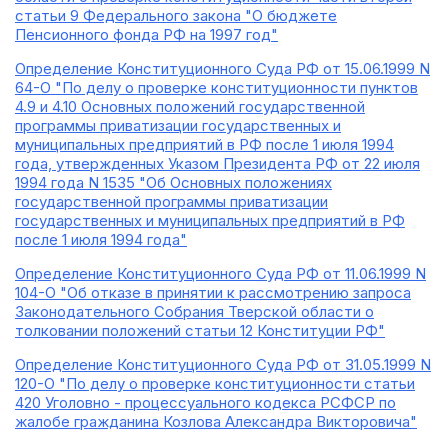
статьи 9 Федерального закона "О бюджете
Пенсионного фонда РФ на 1997 год"
Определение Конституционного Суда РФ от 15.06.1999 N
64-О "По делу о проверке конституционности пунктов
4.9 и 4.10 Основных положений государственной
программы приватизации государственных и
муниципальных предприятий в РФ после 1 июля 1994
года, утвержденных Указом Президента РФ от 22 июля
1994 года N 1535 "Об Основных положениях
государственной программы приватизации
государственных и муниципальных предприятий в РФ
после 1 июля 1994 года"
Определение Конституционного Суда РФ от 11.06.1999 N
104-О "Об отказе в принятии к рассмотрению запроса
Законодательного Собрания Тверской области о
толковании положений статьи 12 Конституции РФ"
Определение Конституционного Суда РФ от 31.05.1999 N
120-О "По делу о проверке конституционности статьи
420 Уголовно - процессуального кодекса РСФСР по
жалобе гражданина Козлова Александра Викторовича"