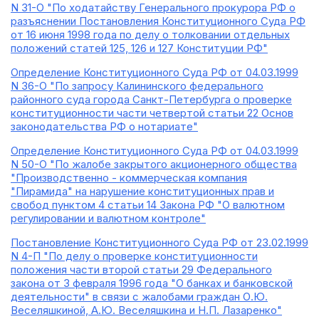
N 31-О "По ходатайству Генерального прокурора РФ о
разъяснении Постановления Конституционного Суда РФ
от 16 июня 1998 года по делу о толковании отдельных
положений статей 125, 126 и 127 Конституции РФ"
Определение Конституционного Суда РФ от 04.03.1999
N 36-О "По запросу Калининского федерального
районного суда города Санкт-Петербурга о проверке
конституционности части четвертой статьи 22 Основ
законодательства РФ о нотариате"
Определение Конституционного Суда РФ от 04.03.1999
N 50-О "По жалобе закрытого акционерного общества
"Производственно - коммерческая компания
"Пирамида" на нарушение конституционных прав и
свобод пунктом 4 статьи 14 Закона РФ "О валютном
регулировании и валютном контроле"
Постановление Конституционного Суда РФ от 23.02.1999
N 4-П "По делу о проверке конституционности
положения части второй статьи 29 Федерального
закона от 3 февраля 1996 года "О банках и банковской
деятельности" в связи с жалобами граждан О.Ю.
Веселяшкиной, А.Ю. Веселяшкина и Н.П. Лазаренко"