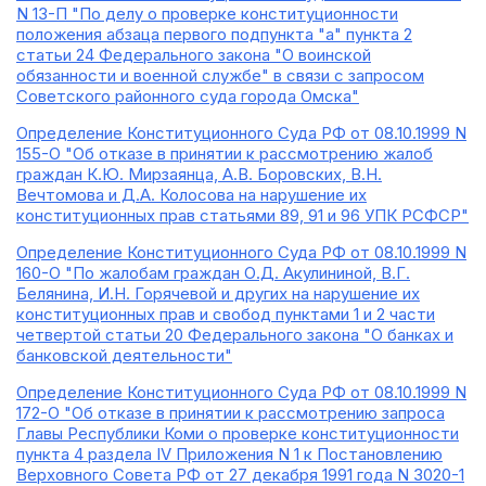
N 13-П "По делу о проверке конституционности
положения абзаца первого подпункта "а" пункта 2
статьи 24 Федерального закона "О воинской
обязанности и военной службе" в связи с запросом
Советского районного суда города Омска"
Определение Конституционного Суда РФ от 08.10.1999 N
155-О "Об отказе в принятии к рассмотрению жалоб
граждан К.Ю. Мирзаянца, А.В. Боровских, В.Н.
Вечтомова и Д.А. Колосова на нарушение их
конституционных прав статьями 89, 91 и 96 УПК РСФСР"
Определение Конституционного Суда РФ от 08.10.1999 N
160-О "По жалобам граждан О.Д. Акулининой, В.Г.
Белянина, И.Н. Горячевой и других на нарушение их
конституционных прав и свобод пунктами 1 и 2 части
четвертой статьи 20 Федерального закона "О банках и
банковской деятельности"
Определение Конституционного Суда РФ от 08.10.1999 N
172-О "Об отказе в принятии к рассмотрению запроса
Главы Республики Коми о проверке конституционности
пункта 4 раздела IV Приложения N 1 к Постановлению
Верховного Совета РФ от 27 декабря 1991 года N 3020-1