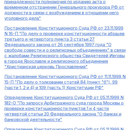
принадлежности полномочия по изданию акта о
временном отстранении Генерального прокурора РФ от
должности в связи с возбуждением в отношении него
уголовного дела"
Постановление Конституционного Суда РФ от 23.11.1999
N 16-П "По делу о проверке конституционности абзацев
третьего и четвертого пункта 3 статьи 27
Федерального закона от 26 сентября 1997 года "О
свободе совести и о религиозных объединениях" в связи
с жалобами Религиозного общества Свидетелей Иеговы
в городе Ярославле и религиозного объединения
"Христианская церковь Прославления"
Постановление Конституционного Суда РФ от 11.11.1999 N
15-П "По делу о толковании статей 84 (пункт "б"), 99
(части 1, 2 и 4) и 109 (часть 1) Конституции РФ"
Определение Конституционного Суда РФ от 05.11.1999 N
182-О "По запросу Арбитражного суда города Москвы о
проверке конституционности пунктов 1 и 4 части
четвертой статьи 20 Федерального закона "О банках и
банковской деятельности"
Определение Конституционного Суда РФ от 05.11.1999 N