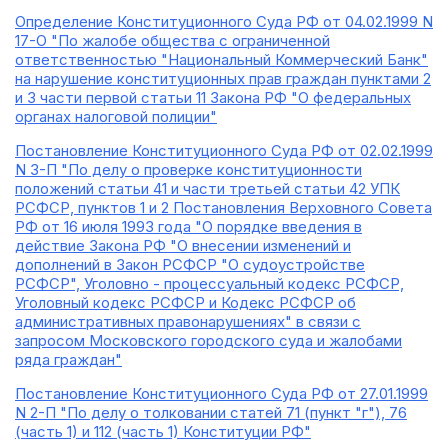
Определение Конституционного Суда РФ от 04.02.1999 N
17-О "По жалобе общества с ограниченной
ответственностью "Национальный Коммерческий Банк"
на нарушение конституционных прав граждан пунктами 2
и 3 части первой статьи 11 Закона РФ "О федеральных
органах налоговой полиции"
Постановление Конституционного Суда РФ от 02.02.1999
N 3-П "По делу о проверке конституционности
положений статьи 41 и части третьей статьи 42 УПК
РСФСР, пунктов 1 и 2 Постановления Верховного Совета
РФ от 16 июля 1993 года "О порядке введения в
действие Закона РФ "О внесении изменений и
дополнений в Закон РСФСР "О судоустройстве
РСФСР", Уголовно - процессуальный кодекс РСФСР,
Уголовный кодекс РСФСР и Кодекс РСФСР об
административных правонарушениях" в связи с
запросом Московского городского суда и жалобами
ряда граждан"
Постановление Конституционного Суда РФ от 27.01.1999
N 2-П "По делу о толковании статей 71 (пункт "г"), 76
(часть 1) и 112 (часть 1) Конституции РФ"