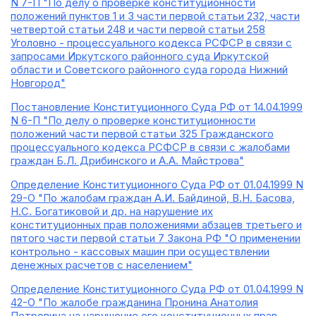
N 7-П "По делу о проверке конституционности
положений пунктов 1 и 3 части первой статьи 232, части
четвертой статьи 248 и части первой статьи 258
Уголовно - процессуального кодекса РСФСР в связи с
запросами Иркутского районного суда Иркутской
области и Советского районного суда города Нижний
Новгород"
Постановление Конституционного Суда РФ от 14.04.1999
N 6-П "По делу о проверке конституционности
положений части первой статьи 325 Гражданского
процессуального кодекса РСФСР в связи с жалобами
граждан Б.Л. Дрибинского и А.А. Майстрова"
Определение Конституционного Суда РФ от 01.04.1999 N
29-О "По жалобам граждан А.И. Байдиной, В.Н. Басова,
Н.С. Богатиковой и др. на нарушение их
конституционных прав положениями абзацев третьего и
пятого части первой статьи 7 Закона РФ "О применении
контрольно - кассовых машин при осуществлении
денежных расчетов с населением"
Определение Конституционного Суда РФ от 01.04.1999 N
42-О "По жалобе гражданина Пронина Анатолия
Петровича на нарушение его конституционных прав