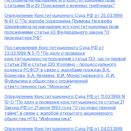
статьями 18 и 20 Положения о военных трибуналах"
Определение Конституционного Суда РФ от 25.03.1999
N 41-О "По жалобе гражданина Примова Неджефа
Шерифовича на нарушение его конституционных прав
положениями статьи 43 Федерального закона "О
прокуратуре РФ"
Постановление Конституционного Суда РФ от
23.03.1999 N 5-П "По делу о проверке
конституционности положений статьи 133, части первой
статьи 218 и статьи 220 Уголовно - процессуального
кодекса РСФСР в связи с жалобами граждан В.К.
Борисова, Б.А. Кехмана, В.И. Монастырецкого, Д.И.
Фуфлыгина и общества с ограниченной
ответственностью "Моноком"
Определение Конституционного Суда РФ от 11.03.1999 N
10-О "По делу о проверке конституционности статьи 21
Закона РФ от 21 июля 1993 года "О государственной
тайне" в связи с жалобой открытого акционерного
общества НПЦ "Информатика"
Определение Конституционного Суда РФ от 04.03.1999