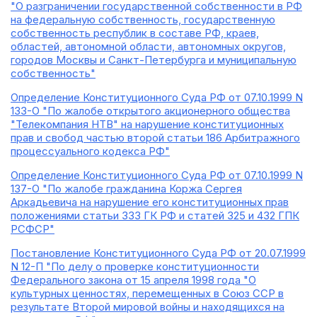
"О разграничении государственной собственности в РФ
на федеральную собственность, государственную
собственность республик в составе РФ, краев,
областей, автономной области, автономных округов,
городов Москвы и Санкт-Петербурга и муниципальную
собственность"
Определение Конституционного Суда РФ от 07.10.1999 N
133-О "По жалобе открытого акционерного общества
"Телекомпания НТВ" на нарушение конституционных
прав и свобод частью второй статьи 186 Арбитражного
процессуального кодекса РФ"
Определение Конституционного Суда РФ от 07.10.1999 N
137-О "По жалобе гражданина Коржа Сергея
Аркадьевича на нарушение его конституционных прав
положениями статьи 333 ГК РФ и статей 325 и 432 ГПК
РСФСР"
Постановление Конституционного Суда РФ от 20.07.1999
N 12-П "По делу о проверке конституционности
Федерального закона от 15 апреля 1998 года "О
культурных ценностях, перемещенных в Союз ССР в
результате Второй мировой войны и находящихся на