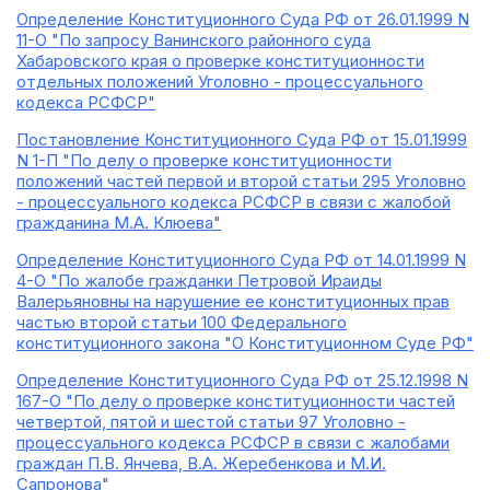
Определение Конституционного Суда РФ от 26.01.1999 N
11-О "По запросу Ванинского районного суда
Хабаровского края о проверке конституционности
отдельных положений Уголовно - процессуального
кодекса РСФСР"
Постановление Конституционного Суда РФ от 15.01.1999
N 1-П "По делу о проверке конституционности
положений частей первой и второй статьи 295 Уголовно
- процессуального кодекса РСФСР в связи с жалобой
гражданина М.А. Клюева"
Определение Конституционного Суда РФ от 14.01.1999 N
4-О "По жалобе гражданки Петровой Ираиды
Валерьяновны на нарушение ее конституционных прав
частью второй статьи 100 Федерального
конституционного закона "О Конституционном Суде РФ"
Определение Конституционного Суда РФ от 25.12.1998 N
167-О "По делу о проверке конституционности частей
четвертой, пятой и шестой статьи 97 Уголовно -
процессуального кодекса РСФСР в связи с жалобами
граждан П.В. Янчева, В.А. Жеребенкова и М.И.
Сапронова"