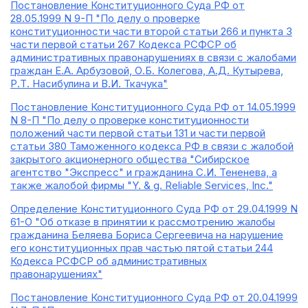
Постановление Конституционного Суда РФ от
28.05.1999 N 9-П "По делу о проверке
конституционности части второй статьи 266 и пункта 3
части первой статьи 267 Кодекса РСФСР об
административных правонарушениях в связи с жалобами
граждан Е.А. Арбузовой, О.Б. Колегова, А.Д. Кутырева,
Р.Т. Насибулина и В.И. Ткачука"
Постановление Конституционного Суда РФ от 14.05.1999
N 8-П "По делу о проверке конституционности
положений части первой статьи 131 и части первой
статьи 380 Таможенного кодекса РФ в связи с жалобой
закрытого акционерного общества "Сибирское
агентство "Экспресс" и гражданина С.И. Тененева, а
также жалобой фирмы "Y. & g. Reliable Services, Inc."
Определение Конституционного Суда РФ от 29.04.1999 N
61-О "Об отказе в принятии к рассмотрению жалобы
гражданина Беляева Бориса Сергеевича на нарушение
его конституционных прав частью пятой статьи 244
Кодекса РСФСР об административных
правонарушениях"
Постановление Конституционного Суда РФ от 20.04.1999