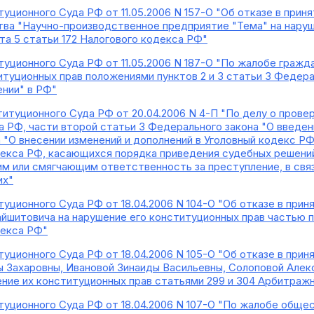
уционного Суда РФ от 11.05.2006 N 157-О "Об отказе в при
ва "Научно-производственное предприятие "Тема" на наруш
та 5 статьи 172 Налогового кодекса РФ"
уционного Суда РФ от 11.05.2006 N 187-О "По жалобе гражд
итуционных прав положениями пунктов 2 и 3 статьи 3 Федер
нии" в РФ"
итуционного Суда РФ от 20.04.2006 N 4-П "По делу о прове
а РФ, части второй статьи 3 Федерального закона "О введен
 "О внесении изменений и дополнений в Уголовный кодекс РФ
екса РФ, касающихся порядка приведения судебных решени
м или смягчающим ответственность за преступление, в связ
их"
уционного Суда РФ от 18.04.2006 N 104-О "Об отказе в при
йшитовича на нарушение его конституционных прав частью 
декса РФ"
уционного Суда РФ от 18.04.2006 N 105-О "Об отказе в при
 Захаровны, Ивановой Зинаиды Васильевны, Солоповой Але
ние их конституционных прав статьями 299 и 304 Арбитраж
уционного Суда РФ от 18.04.2006 N 107-О "По жалобе обще