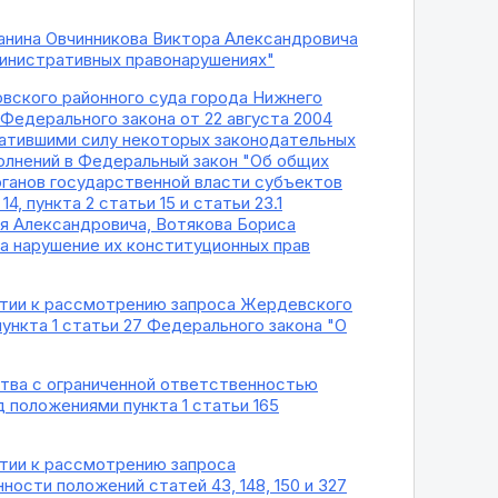
анина Овчинникова Виктора Александровича
дминистративных правонарушениях"
вского районного суда города Нижнего
 Федерального закона от 22 августа 2004
тратившими силу некоторых законодательных
полнений в Федеральный закон "Об общих
рганов государственной власти субъектов
, пункта 2 статьи 15 и статьи 23.1
ия Александровича, Вотякова Бориса
на нарушение их конституционных прав
нятии к рассмотрению запроса Жердевского
ункта 1 статьи 27 Федерального закона "О
тва с ограниченной ответственностью
 положениями пункта 1 статьи 165
ятии к рассмотрению запроса
ости положений статей 43, 148, 150 и 327