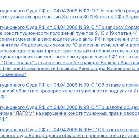
уционного Суда РФ от 04.04.2006 N 113-О "По жалобе гражд
нституционных прав частью 3 статьи 30.11 Кодекса РФ об а
уционного Суда РФ от 04.04.2006 N 89-О "По запросу Сормо
 конституционности положений пунктов 9, 10 и 19 статьи 44
есении изменений в законодательные акты РФ и признании у
принятием Федеральных законов "О внесении изменений и до
ии законодательных (представительных) и исполнительных о
ципах организации местного самоуправления в РФ" и статьи 14
 "О ветеранах", а также по жалобе граждан Волкова Анатол
на Григория Семеновича и Голикова Александра Васильевича 
оложениями"
уционного Суда РФ от 04.04.2006 N 90-О "Об отказе в при
овской области о проверке конституционности подпункта 2 п
РФ"
уционного Суда РФ от 04.04.2006 N 98-О "По жалобе общес
ирма "ЛАГОМ" на нарушение конституционных прав и свобод
 РФ"
уционного Суда РФ от 04.04.2006 N 99-О "Об отказе в прин
онного суда Белгородской области о проверке конституционн