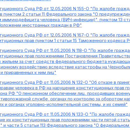
уционного Суда РФ от 12.05.2006 N 155-О "По жалобе гражда
в пунктом 2 статьи 11 Федерального закона "О предупрежде
 иммунодефицита человека (ВИЧ-инфекции)", пунктом 13 ста
Положении иностранных граждан в РФ"
уционного Суда РФ от 12.05.2006 N 167-О "По жалобе гражд
итуционных прав пунктом 1 статьи 15 Таможенного кодекса 
уционного Суда РФ от 11.05.2006 N 118-О "По жалобе гражд
итуционных прав положениями Постановления Правительства
я жильем за счет средств федерального бюджета нуждающих
ионному воздействию вследствие катастрофы на Чернобыль
и приравненных к ним лиц"
уционного Суда РФ от 11.05.2006 N 132-О "Об отказе в при
правам человека в РФ на нарушение конституционных прав г
кона РФ "О пенсионном обеспечении лиц, проходивших военну
тивопожарной службе, органах по контролю за оборотом на
х и органах уголовно-исполнительной системы, и их семей"
ционного Суда РФ от 11.05.2006 N 133-О "По жалобе граждан
ие их конституционных прав положениями части пятой стат
" и части 5 статьи 113 Федерального закона "О федеральном