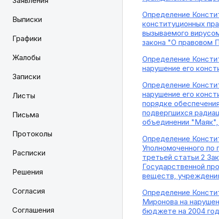
Заявления
Определение Констит
Выписки
конституционных пра
вызываемого вирусом
Графики
закона "О правовом 
Жалобы
Определение Констит
нарушение его конст
Записки
Определение Констит
нарушение его конст
Листы
порядке обеспечени
подвергшихся радиац
Письма
объединении "Маяк", 
Протоколы
Определение Констит
Уполномоченного по 
Расписки
третьей статьи 2 За
Государственной про
Решения
веществ, учреждения
Согласия
Определение Конститу
Миронова на нарушен
Соглашения
бюджете на 2004 год