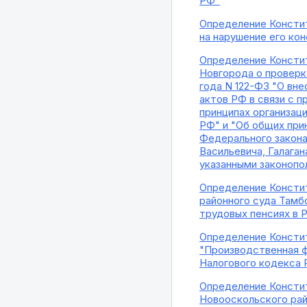
РФ"
Определение Констит
на нарушение его ко
Определение Констит
Новгорода о проверке
года N 122-ФЗ "О вн
актов РФ в связи с 
принципах организац
РФ" и "Об общих прин
Федерального закона
Васильевича, Галага
указанными законоп
Определение Констит
районного суда Тамб
трудовых пенсиях в 
Определение Констит
"Производственная ф
Налогового кодекса
Определение Констит
Новооскольского рай