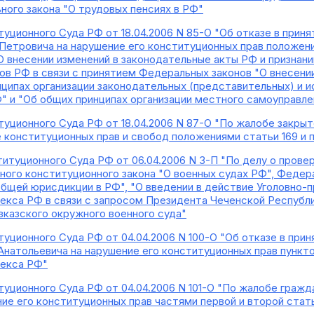
ного закона "О трудовых пенсиях в РФ"
уционного Суда РФ от 18.04.2006 N 85-О "Об отказе в прин
Петровича на нарушение его конституционных прав положени
"О внесении изменений в законодательные акты РФ и признан
ов РФ в связи с принятием Федеральных законов "О внесени
нципах организации законодательных (представительных) и 
" и "Об общих принципах организации местного самоуправле
уционного Суда РФ от 18.04.2006 N 87-О "По жалобе закры
 конституционных прав и свобод положениями статьи 169 и п
итуционного Суда РФ от 06.04.2006 N 3-П "По делу о пров
ого конституционного закона "О военных судах РФ", Федер
бщей юрисдикции в РФ", "О введении в действие Уголовно-п
екса РФ в связи с запросом Президента Чеченской Республи
казского окружного военного суда"
уционного Суда РФ от 04.04.2006 N 100-О "Об отказе в при
Анатольевича на нарушение его конституционных прав пункто
декса РФ"
уционного Суда РФ от 04.04.2006 N 101-О "По жалобе граж
ние его конституционных прав частями первой и второй стат