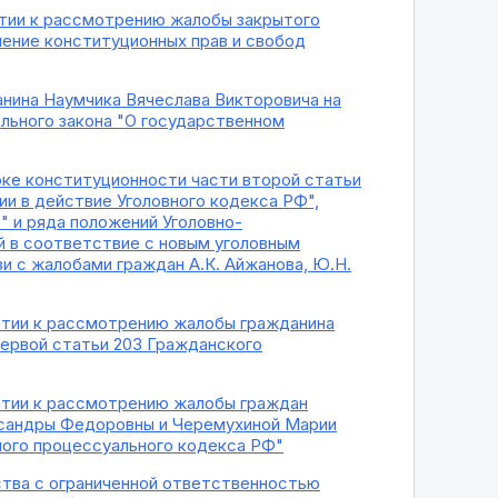
нятии к рассмотрению жалобы закрытого
ение конституционных прав и свобод
анина Наумчика Вячеслава Викторовича на
ального закона "О государственном
рке конституционности части второй статьи
ии в действие Уголовного кодекса РФ",
" и ряда положений Уголовно-
й в соответствие с новым уголовным
и с жалобами граждан А.К. Айжанова, Ю.Н.
нятии к рассмотрению жалобы гражданина
первой статьи 203 Гражданского
нятии к рассмотрению жалобы граждан
ксандры Федоровны и Черемухиной Марии
ного процессуального кодекса РФ"
ства с ограниченной ответственностью