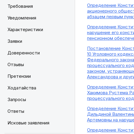
Определение Констит
Требования
акционерного общест
абзацем первым пунк
Уведомления
Определение Констит
Характеристики
нарушение его конст
пенсионном обеспече
Заявки
Постановление Конст
Доверенности
10 Уголовного кодекс
Федерального закона
Отзывы
процессуального код
законом, устраняющи
Претензии
Александрова и друг
Определение Констит
Ходатайства
Хакимова Рустема Ра
процессуального ко
Запросы
Определение Констит
Ответы
Дильдиной Валентины
Артемовны на наруше
Исковые заявления
Определение Констит