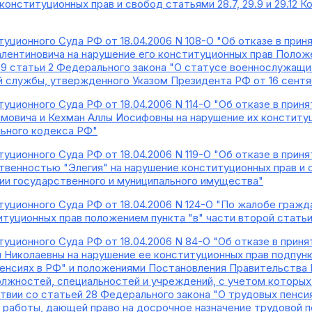
конституционных прав и свобод статьями 28.7, 29.9 и 29.12
уционного Суда РФ от 18.04.2006 N 108-О "Об отказе в при
лентиновича на нарушение его конституционных прав Положе
а 9 статьи 2 Федерального закона "О статусе военнослужащи
 службы, утвержденного Указом Президента РФ от 16 сентяб
уционного Суда РФ от 18.04.2006 N 114-О "Об отказе в при
мовича и Кехман Аллы Иосифовны на нарушение их конститу
ьного кодекса РФ"
уционного Суда РФ от 18.04.2006 N 119-О "Об отказе в при
твенностью "Элегия" на нарушение конституционных прав и 
ции государственного и муниципального имущества"
уционного Суда РФ от 18.04.2006 N 124-О "По жалобе гражд
итуционных прав положением пункта "в" части второй стать
уционного Суда РФ от 18.04.2006 N 84-О "Об отказе в прин
 Николаевны на нарушение ее конституционных прав подпункт
пенсиях в РФ" и положениями Постановления Правительства Р
олжностей, специальностей и учреждений, с учетом которых
твии со статьей 28 Федерального закона "О трудовых пенсия
 работы, дающей право на досрочное назначение трудовой п