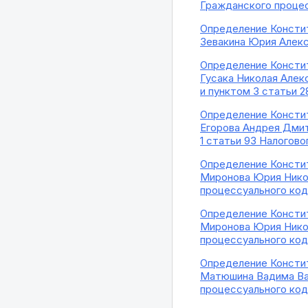
Гражданского проце
Определение Констит
Зевакина Юрия Алекс
Определение Констит
Гусака Николая Алекс
и пунктом 3 статьи 
Определение Констит
Егорова Андрея Дмит
1 статьи 93 Налогов
Определение Констит
Миронова Юрия Никол
процессуального ко
Определение Констит
Миронова Юрия Никол
процессуального ко
Определение Констит
Матюшина Вадима Вад
процессуального ко