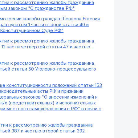
нятии к рассмотрению жалобы гражданина
ным законом "О гражданстве РФ"
ссмотрении жалобы граждан Шевцова Евгения
ав пунктом 1 части второй статьи 40 и
О Конституционном Суде РФ"
нятии к рассмотрению жалобы гражданина
12 части четвертой статьи 47 и частью
нятии к рассмотрению жалобы гражданина
тьей статьи 50 Уголовно-процессуального
рке конституционности положений статьи 153
законодательные акты РФ и признании
еральных законов "О внесении изменений и
ных (представительных) и исполнительных
ии местного самоуправления в РФ" в связи с
нятии к рассмотрению жалобы гражданина
тьей 387 и частью второй статьи 392