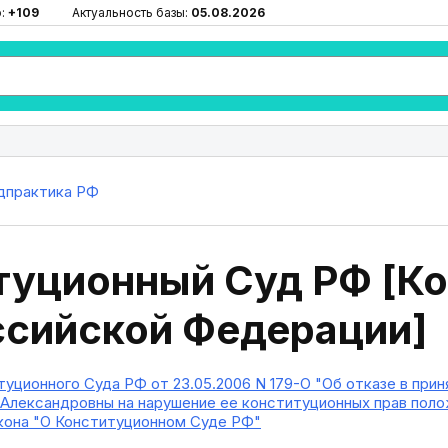
ю:
+109
Актуальность базы:
05.08.2026
дпрактика РФ
туционный Суд РФ [К
ссийской Федерации]
уционного Суда РФ от 23.05.2006 N 179-О "Об отказе в при
Александровны на нарушение ее конституционных прав поло
кона "О Конституционном Суде РФ"