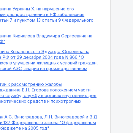
нина Украины Х. на нарушение его
нии распространения в РФ заболевания,
тьи 7 и пунктом 13 статьи 9 Федерального
анина Кириллова Владимира Сергеевича на
РФ"
анина Ковалевского Эдуарда Юрьевича на
 РФ от 29 декабря 2004 года N 866 "О
ся в улучшении жилищных условий граждан,
ской АЭС, аварии на производственном
нятии к рассмотрению жалобы
ражданина В.Н. Егорова положением части
ю службу, службу в органах внутренних дел,
ркотических средств и психотропных
 А.С. Виноградова, Л.Н. Виноградовой и В.Д.
ьи 137 Федерального закона "О федеральном
 бюджете на 2005 год"