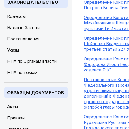
ЗАКОНОДАТЕЛЬСТВО
Определение Констит
Петрова Бориса Тимо
Кодексы
Определение Констит
Михайловича и Шевцо
Важные Законы
пунктами 1 и 2 част
Определение Констит
Постановления
Шейченко Владислава
третьей статьи 227 
Указы
Определение Констит
НПА по Органам власти
Федорова Игоря Геор
кодекса РФ"
НПА по темам
Постановление Конст
Федерального закона 
утратившими силу не
ОБРАЗЦЫ ДОКУМЕНТОВ
дополнений в Федера
органов государстве
Акты
жалобой главы город
Определение Констит
Приказы
Курамшина Рустама Р
Гражданского проце