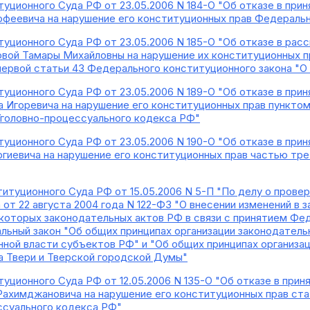
уционного Суда РФ от 23.05.2006 N 184-О "Об отказе в при
феевича на нарушение его конституционных прав Федераль
уционного Суда РФ от 23.05.2006 N 185-О "Об отказе в ра
вой Тамары Михайловны на нарушение их конституционных пр
и первой статьи 43 Федерального конституционного закона "
уционного Суда РФ от 23.05.2006 N 189-О "Об отказе в при
 Игоревича на нарушение его конституционных прав пунктом 
Уголовно-процессуального кодекса РФ"
уционного Суда РФ от 23.05.2006 N 190-О "Об отказе в при
гиевича на нарушение его конституционных прав частью тре
итуционного Суда РФ от 15.05.2006 N 5-П "По делу о прове
от 22 августа 2004 года N 122-ФЗ "О внесении изменений в 
которых законодательных актов РФ в связи с принятием Фед
льный закон "Об общих принципах организации законодатель
нной власти субъектов РФ" и "Об общих принципах организац
а Твери и Тверской городской Думы"
уционного Суда РФ от 12.05.2006 N 135-О "Об отказе в при
ахимджановича на нарушение его конституционных прав ста
ссуального кодекса РФ"