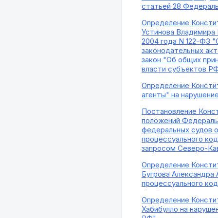
статьей 28 Федераль
Определение Констит
Устинова Владимира 
2004 года N 122-ФЗ 
законодательных акт
закон "Об общих при
власти субъектов РФ
Определение Констит
агенты" на нарушение
Постановление Конст
положений Федеральн
федеральных судов о
процессуального код
запросом Северо-Кав
Определение Констит
Бугрова Александра 
процессуального ко
Определение Констит
Хабибулло на наруше