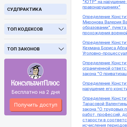
"ЮТР" на нарушение 
правонарушениях"
СУДПРАКТИКА
Определение Констит
Миронова Валерия Ва
образовании", пункт
ТОП КОДЕКСОВ
прохождения военной
Определение Констит
Кехмана Бориса Абра
ТОП ЗАКОНОВ
Уголовно-процессуал
Определение Констит
ограниченной ответс
закона "О приватиза
Определение Констит
нарушение его конст
Бесплатно на 2 дня
Определение Констит
Тарасовой Валентины
Получить доступ
закона "О трудовых 
работ, профессий, д
старости в соответс
исчисления периодов