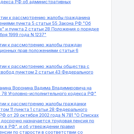
 Кодекса РФ об административных
нятии к рассмотрению жалобы гражданина
ниями пункта 5 статьи 55 Закона РФ "Об
х" и пункта 2 статьи 28 Положения о порядке
ря 1999 года N 1237"
нятии к рассмотрению жалобы граждан
ционных прав положениями статьи 6
нятии к рассмотрению жалобы общества с
свобод пунктом 2 статьи 43 Федерального
анина Воронина Вадима Владимировича на
и 78 Уголовно-исполнительного кодекса РФ"
ятии к рассмотрению жалобы гражданки
ом 11 пункта 1 статьи 28 Федерального
Ф от 29 октября 2002 года N 781 "О Списках
 досрочно назначается трудовая пенсия по
х в РФ", и об утверждении правил
енсии по старости в соответствии со