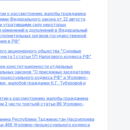
ятии к рассмотрению жалобы гражданина
ями Федерального закона от 22 августа
ии утратившими силу некоторых
и изменений и дополнений в Федеральный
исполнительных органов государственной
ния в РФ"
того акционерного общества "Судовые
ункта 1 статьи 171 Налогового кодекса РФ"
ерке конституционности отдельных
альных законов "О присяжных заседателях
роцессуального кодекса РФ" и Уголовно-
ки, жалобой гражданки К.Г. Тубуровой и
нятии к рассмотрению жалобы гражданина
м 2 части третьей статьи 86 Уголовно-
данина Республики Таджикистан Насруллоева
ьи 466 Уголовно-процессуального кодекса