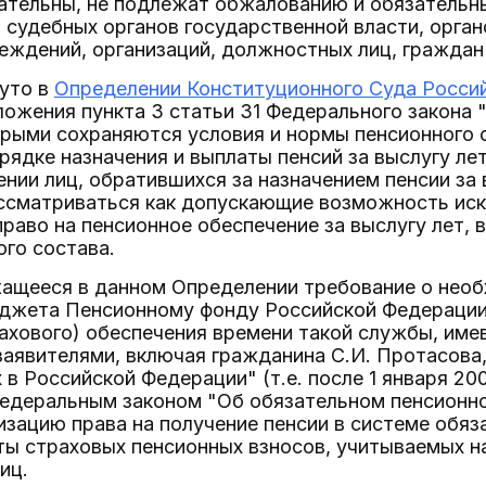
ательны, не подлежат обжалованию и обязательны
 судебных органов государственной власти, орга
еждений, организаций, должностных лиц, граждан 
нуто в
Определении Конституционного Суда Россий
оложения пункта 3 статьи 31 Федерального закона 
орыми сохраняются условия и нормы пенсионного 
ядке назначения и выплаты пенсий за выслугу ле
ении лиц, обратившихся за назначением пенсии за 
ассматриваться как допускающие возможность иск
раво на пенсионное обеспечение за выслугу лет, 
го состава.
ащееся в данном Определении требование о необ
джета Пенсионному фонду Российской Федерации
ахового) обеспечения времени такой службы, име
аявителями, включая гражданина С.И. Протасова
 в Российской Федерации" (т.е. после 1 января 2
Федеральным законом "Об обязательном пенсионно
зацию права на получение пенсии в системе обяз
ты страховых пенсионных взносов, учитываемых н
иц.