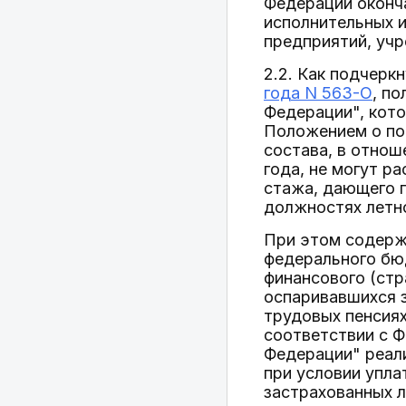
Федерации оконч
исполнительных и
предприятий, учр
2.2. Как подчерк
года N 563-О
, п
Федерации", кот
Положением о пор
состава, в отнош
года, не могут р
стажа, дающего п
должностях летно
При этом содерж
федерального бю
финансового (стр
оспаривавшихся з
трудовых пенсиях
соответствии с 
Федерации" реали
при условии упла
застрахованных л