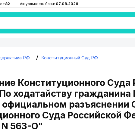
ю:
+82
Актуальность базы:
07.08.2026
дпрактика РФ
Конституционный Суд РФ
ие Конституционного Суда Р
По ходатайству гражданина 
б официальном разъяснении
ионного Суда Российской Фе
 N 563-О"