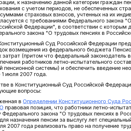
ации, к назначению данной категории граждан пе
хования с учетом периодов, не обеспеченных стра
суммами страховых взносов, учтенных на их инд
огласуется с требованиями Федерального закона 
ссийской Федерации", в соответствии с которым 
рального закона "О трудовых пенсиях в Российск
 Конституционный Суд Российской Федерации пре
док возмещения из федерального бюджета Пенси
затрат (притом что федеральный законодатель в
печения работников летно-испытательного состава
 пенсионной системы) и обеспечить введение не
 1 июля 2007 года.
стве в Конституционный Суд Российской Федераци
дующие вопросы:
женная в
Определении Конституционного Суда Рос
-О
правовая позиция, что работники летно-испыта
у Федерального закона "О трудовых пенсиях в Рос
для назначения пенсии за выслугу лет специальный
юля 2007 года реализовать право на получение тру