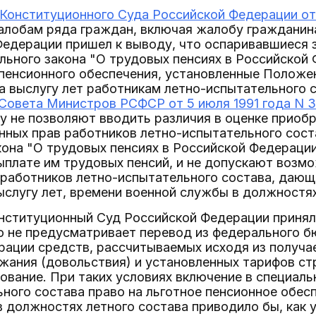
Конституционного Суда Российской Федерации от
алобам ряда граждан, включая жалобу гражданин
Федерации пришел к выводу, что оспаривавшиеся 
льного закона "О трудовых пенсиях в Российской
пенсионного обеспечения, установленные Положен
а выслугу лет работникам летно-испытательного 
Совета Министров РСФСР от 5 июля 1991 года N 
 не позволяют вводить различия в оценке приобр
нных прав работников летно-испытательного сост
она "О трудовых пенсиях в Российской Федерации
ыплате им трудовых пенсий, и не допускают возм
работников летно-испытательного состава, дающ
ыслугу лет, времени военной службы в должностях
онституционный Суд Российской Федерации принял
о не предусматривает перевод из федерального 
рации средств, рассчитываемых исходя из получа
ания (довольствия) и установленных тарифов ст
ование. При таких условиях включение в специал
ного состава право на льготное пенсионное обесп
 должностях летного состава приводило бы, как 