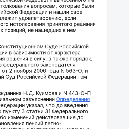
толкования вопросам, которые были
ийской Федерации и нашли свое
одлежит удовлетворению, если
ного истолкования принятого решения
 позиций, не нашедших в нем
О Конституционном Суде Российской
ии в зависимости от характера
 решения в силу, а также порядок,
ав федерального законодателя
от 2 ноября 2006 года N 563-О, и
ный Суд Российской Федерации тем
.
ажданина Н.Д. Куимова и N 443-О-П
циальном разъяснении
Определения
едерации указал, что до введения
 пункту 3 статьи 31 Федерального
либо изменений действовавшие до
ановления пенсий летно-