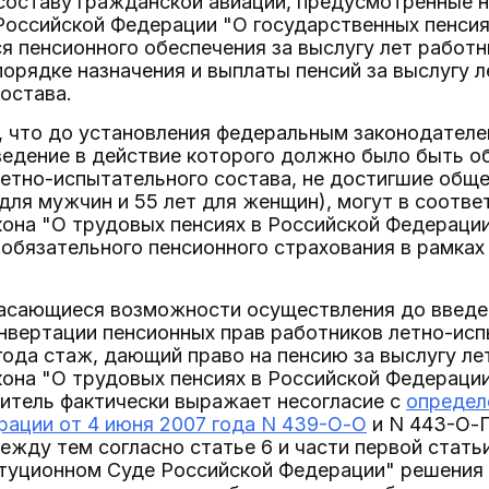
составу гражданской авиации, предусмотренные 
оссийской Федерации "О государственных пенсиях
я пенсионного обеспечения за выслугу лет работн
орядке назначения и выплаты пенсий за выслугу л
остава.
т, что до установления федеральным законодател
ведение в действие которого должно было быть об
летно-испытательного состава, не достигшие общ
 для мужчин и 55 лет для женщин), могут в соотве
она "О трудовых пенсиях в Российской Федерации
 обязательного пенсионного страхования в рамках
касающиеся возможности осуществления до введе
нвертации пенсионных прав работников летно-ис
 года стаж, дающий право на пенсию за выслугу ле
она "О трудовых пенсиях в Российской Федерации
витель фактически выражает несогласие с
определ
рации от 4 июня 2007 года N 439-О-О
и N 443-О-П
ежду тем согласно статье 6 и части первой стат
итуционном Суде Российской Федерации" решения