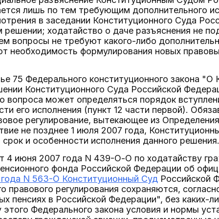
ается лишь по тем требующим дополнительного ис
отрения в заседании Конституционного Суда Росс
 решении; ходатайство о даче разъяснения не п
ем вопросы не требуют какого-либо дополнитель
ют необходимость формулирования новых правовых
атье 75 Федерального конституционного закона "
шении Конституционного Суда Российской Федерац
 вопроса может определяться порядок вступления
сти его исполнения (пункт 12 части первой). Обяз
овое регулирование, вытекающее из Определения 
ствие не позднее 1 июля 2007 года, Конституцион
срок и особенности исполнения данного решения
т 4 июня 2007 года N 439-О-О по ходатайству гр
Пенсионного фонда Российской Федерации об офи
 года N 563-О Конституционный Суд
Российской Ф
 правового регулирования сохраняются, согласно
ых пенсиях в Российской Федерации", без каких-
у этого Федерального закона условия и нормы уст