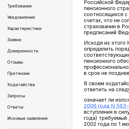
Российской Федер
Требования
пенсионного стра
соотносящихся с 
Уведомления
счетах, что не с
страховании в Ро
Характеристики
предписаний Феде
Заявки
Исходя из этого
определить поря
Доверенности
соответствующих 
пенсионного обес
Отзывы
профессиональной
в срок не позднее
Претензии
В своем ходатай
Ходатайства
ответить на сле
Запросы
означает ли изло
2006 года N 563
Ответы
вступления в сил
года) требуемый 
Исковые заявления
2002 года по 1 и