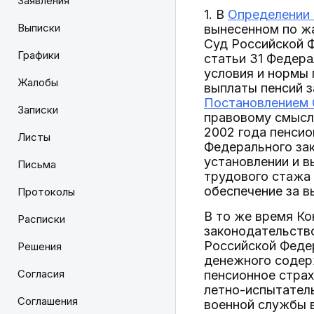
Заявления
1. В
Определении 
Выписки
вынесенном по ж
Суд Российской 
Графики
статьи 31 Федера
условия и нормы 
Жалобы
выплаты пенсий з
Постановлением 
Записки
правовому смыслу
2002 года пенсио
Листы
Федерального зак
установлении и в
Письма
трудового стажа 
обеспечение за в
Протоколы
В то же время К
Расписки
законодательств
Российской Феде
Решения
денежного содерж
Согласия
пенсионное страх
летно-испытатель
Соглашения
военной службы в