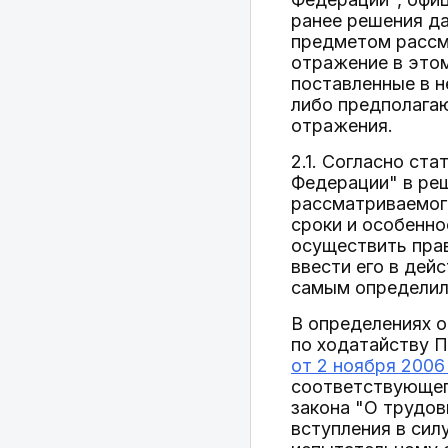
ранее решения д
предметом рассм
отражение в этом
поставленные в н
либо предполага
отражения.
2.1. Согласно ст
Федерации" в ре
рассматриваемого
сроки и особенно
осуществить прав
ввести его в дей
самым определил 
В определениях о
по ходатайству 
от 2 ноября 2006
соответствующего
закона "О трудов
вступления в сил