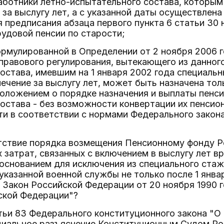
работники летно-испытательного состава, которым
 за выслугу лет, а с указанной даты осуществлена
 предписания абзаца первого пункта 6 статьи 30 
удовой пенсии по старости;
ормулированной в Определении от 2 ноября 2006 г
правового регулирования, вытекающего из данног
остава, имевшим на 1 января 2002 года специаль
ечение за выслугу лет, может быть назначена толь
оложением о порядке назначения и выплаты пенси
остава - без возможности конвертации их пенсио
ти в соответствии с нормами Федерального закон
утствие порядка возмещения Пенсионному фонду 
затрат, связанных с включением в выслугу лет 
 основанием для исключения из специального ста
указанной военной службы не только после 1 январ
 Закон Российской Федерации от 20 ноября 1990 
ской Федерации"?
тьи 83 Федерального конституционного закона "
циальное разъяснение Конституционным Судом Ро