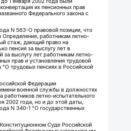
 до 1 января 2002 года были
 конвертация их пенсионных прав
названного Федерального закона с
ода N 563-О правовой позиции, что
о Определения, работникам летно-
ный стаж, дающий право на
ко пенсия за выслугу лет в
й за выслугу лет работникам летно-
нных прав и установления трудовой
а "О трудовых пенсиях в Российской
Российской Федерации
времени военной службы в должностях
жа работников летно-испытательного
я 2002 года, но и до этой даты,
года N 340-1 "О государственных
О Конституционном Суде Российской
ссийской Федерации вынесенного им