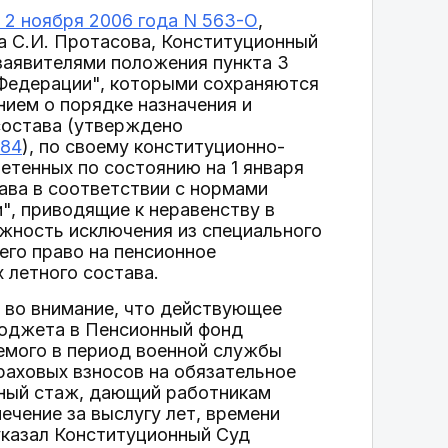
 2 ноября 2006 года N 563-О
,
а С.И. Протасова, Конституционный
заявителями положения пункта 3
 Федерации", которыми сохраняются
ием о порядке назначения и
состава (утверждено
384
), по своему конституционно-
етенных по состоянию на 1 января
ава в соответствии с нормами
", приводящие к неравенству в
ожность исключения из специального
его право на пенсионное
 летного состава.
 во внимание, что действующее
бюджета в Пенсионный фонд
емого в период военной службы
раховых взносов на обязательное
ьный стаж, дающий работникам
ечение за выслугу лет, времени
указал Конституционный Суд