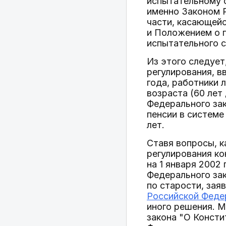
испытательному 
именно Законом Р
части, касающейс
и Положением о п
испытательного с
Из этого следуе
регулирования, в
года, работники 
возраста (60 лет
Федерального зак
пенсии в системе
лет.
Ставя вопросы, 
регулирования ко
на 1 января 2002
Федерального зак
по старости, зая
Российской Феде
иного решения. М
закона "О Конст