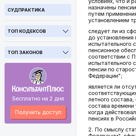
условиях, что и 
назначены пенсии
СУДПРАКТИКА
путем применения
установлением тр
следует ли из сф
ТОП КОДЕКСОВ
до установления 
испытательного с
пенсионное обесп
ТОП ЗАКОНОВ
соответствии с П
испытательного с
пенсии по старос
Федерации";
является ли отс
соответствующих 
Бесплатно на 2 дня
летного состава,
состава времени 
Получить доступ
когда действовал
пенсиях в Россий
2. По смыслу ста
Федерации", офи