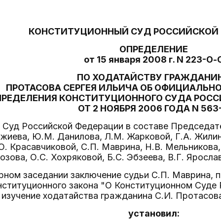
КОНСТИТУЦИОННЫЙ СУД РОССИЙСКОЙ
ОПРЕДЕЛЕНИЕ
от 15 января 2008 г. N 223-О-
ПО ХОДАТАЙСТВУ ГРАЖДАНИ
ПРОТАСОВА СЕРГЕЯ ИЛЬИЧА ОБ ОФИЦИАЛЬН
ПРЕДЕЛЕНИЯ КОНСТИТУЦИОННОГО СУДА РОС
ОТ 2 НОЯБРЯ 2006 ГОДА N 563
Суд Российской Федерации в составе Председател
джиева, Ю.М. Данилова, Л.М. Жарковой, Г.А. Жилин
О. Красавчиковой, С.П. Маврина, Н.В. Мельникова,
озова, О.С. Хохряковой, Б.С. Эбзеева, В.Г. Яросла
рном заседании заключение судьи С.П. Маврина, 
нституционного закона "О Конституционном Суде
изучение ходатайства гражданина С.И. Протасов
установил: