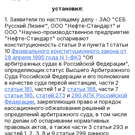
установил:
1. Заявители по настоящему делу - ЗАО "СЕБ
Русский Лизинг", ООО "Нефте-Стандарт" и
ООО "Научно-производственное предприятие
"Нефте-Стандарт" оспаривают
конституционность статьи 9 и пункта 1 статьи
10
Федерального конституционного закона от
28 апреля 1995 года N 1-ФКЗ
"Об
арбитражных судах в Российской Федерации",
определяющих статус Высшего Арбитражного
Суда Российской Федерации и его полномочия
в качестве суда первой инстанции, части 2
статьи 181
, частей 1 и 2
статьи 188
, части 7
статьи 195
,
статей 273
и
290 АПК Российской
Федерации
, закрепляющих право и порядок
кассационного обжалования решений и
определений арбитражного суда, в том числе
по делам об оспаривании нормативных
правовых актов, а также части 3 статьи 293 и
частей 1, 2, 3, 8 и 9 статьи 299 данного