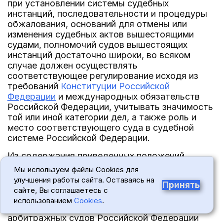
при установлении системы судебных
инстанций, последовательности и процедуры
обжалования, оснований для отмены или
изменения судебных актов вышестоящими
судами, полномочий судов вышестоящих
инстанций достаточно широки, во всяком
случае должен осуществлять
соответствующее регулирование исходя из
требований
Конституции Российской
Федерации
и международных обязательств
Российской Федерации, учитывать значимость
той или иной категории дел, а также роль и
место соответствующего суда в судебной
системе Российской Федерации.
Из содержания приведенных положений
Конституции Российской Федерации
, в том
Мы используем файлы Cookies для
числе ее статьи 127, и сформулированных в их
улучшения работы сайта. Оставаясь на
Принять
развитие правовых позиций Конституционного
сайте, Вы соглашаетесь с
Суда Российской Федерации не следует
использованием
Cookies
.
обязательность установления в системе
арбитражных судов Российской Федерации