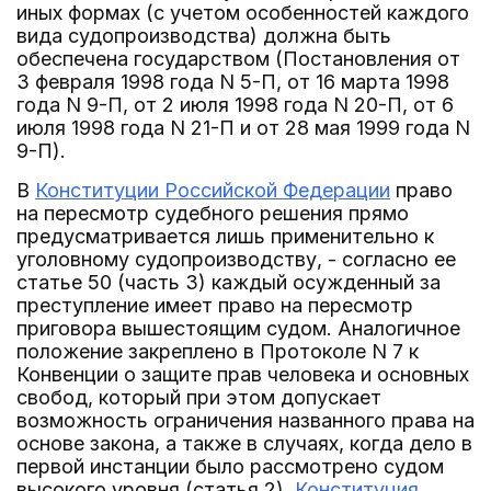
иных формах (с учетом особенностей каждого
вида судопроизводства) должна быть
обеспечена государством (Постановления от
3 февраля 1998 года N 5-П, от 16 марта 1998
года N 9-П, от 2 июля 1998 года N 20-П, от 6
июля 1998 года N 21-П и от 28 мая 1999 года N
9-П).
В
Конституции Российской Федерации
право
на пересмотр судебного решения прямо
предусматривается лишь применительно к
уголовному судопроизводству, - согласно ее
статье 50 (часть 3) каждый осужденный за
преступление имеет право на пересмотр
приговора вышестоящим судом. Аналогичное
положение закреплено в Протоколе N 7 к
Конвенции о защите прав человека и основных
свобод, который при этом допускает
возможность ограничения названного права на
основе закона, а также в случаях, когда дело в
первой инстанции было рассмотрено судом
высокого уровня (статья 2).
Конституция