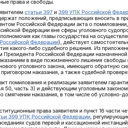
ные права и свободы.
аявителем
статьи 397
и
399 УПК Российской Феде
ержат положений, предписывающих вносить в при
нтом Российской Федерации акта о помиловании, 
сийской Федерации вне сферы уголовного судопро
полномочия как главы государства на осуществле
 Российской Федерации
), действует самостоятельн
тия какого-либо судебного решения. Из приложен
м Президента Российской Федерации назначенной
наказанием в виде пожизненного лишения свободы
 нового уголовного закона, имеющего обратную си
 приговором наказания, а также судебной проверк
акт помилования и реализации заявителем гарант
ья 50, часть 3) и действующим уголовным законо
о смягчении наказания, в том числе об условно-
титуционные права заявителя и пункт 16 части ч
тьи 399 УПК Российской Федерации
, регулирующи
аседаниях судов первой и кассационной инстанци