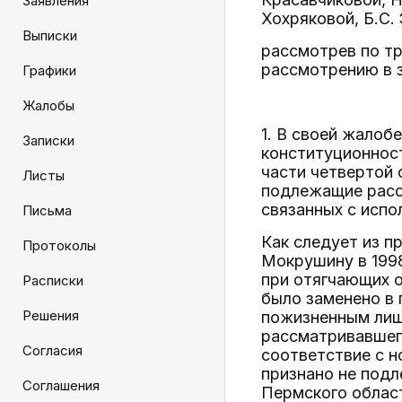
Заявления
Хохряковой, Б.С.
Выписки
рассмотрев по т
рассмотрению в 
Графики
Жалобы
1. В своей жалоб
Записки
конституционност
части четвертой 
Листы
подлежащие расс
связанных с исп
Письма
Как следует из п
Протоколы
Мокрушину в 199
при отягчающих о
Расписки
было заменено в 
Решения
пожизненным лиш
рассматривавшего
Согласия
соответствие с 
признано не под
Соглашения
Пермского област