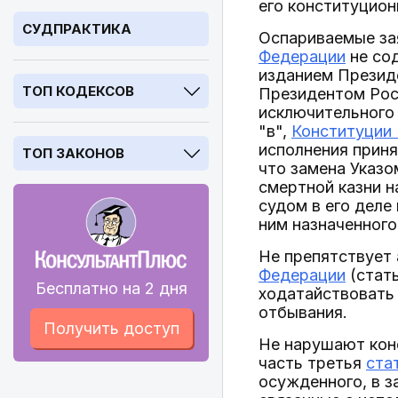
его конституцион
СУДПРАКТИКА
Оспариваемые з
Федерации
не сод
изданием Президе
ТОП КОДЕКСОВ
Президентом Рос
исключительного 
"в",
Конституции
исполнения приня
ТОП ЗАКОНОВ
что замена Указо
смертной казни 
судом в его деле
ним назначенного
Не препятствует 
Федерации
(стат
Бесплатно на 2 дня
ходатайствовать 
отбывания.
Получить доступ
Не нарушают конс
часть третья
ста
осужденного, в з