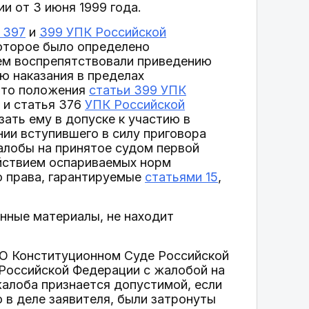
и от 3 июня 1999 года.
 397
и
399 УПК Российской
которое было определено
ем воспрепятствовали приведению
ю наказания в пределах
 что положения
статьи 399 УПК
и статья 376
УПК Российской
ать ему в допуске к участию в
нии вступившего в силу приговора
алобы на принятое судом первой
ействием оспариваемых норм
о права, гарантируемые
статьями 15
,
нные материалы, не находит
 "О Конституционном Суде Российской
Российской Федерации с жалобой на
жалоба признается допустимой, если
в деле заявителя, были затронуты