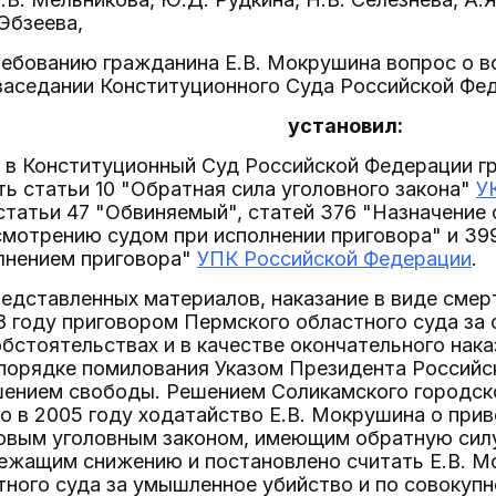
 Эбзеева,
ребованию гражданина Е.В. Мокрушина вопрос о в
заседании Конституционного Суда Российской Фе
установил:
е в Конституционный Суд Российской Федерации г
ь статьи 10 "Обратная сила уголовного закона"
У
статьи 47 "Обвиняемый", статей 376 "Назначение 
мотрению судом при исполнении приговора" и 39
олнением приговора"
УПК Российской Федерации
.
редставленных материалов, наказание в виде смерт
8 году приговором Пермского областного суда за
бстоятельствах и в качестве окончательного нака
порядке помилования Указом Президента Российс
ением свободы. Решением Соликамского городско
 в 2005 году ходатайство Е.В. Мокрушина о прив
новым уголовным законом, имеющим обратную силу
лежащим снижению и постановлено считать Е.В. 
ного суда за умышленное убийство и по совокуп