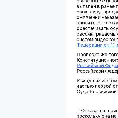
связанные с испо
выявлен в ранее
свою силу, предп
смягчении наказа
принятого по эт
обеспечивать ос
рассматриваемым
систем видеокон
Федерации от 11 
Проверка же того
Конституционного
Российской Феде
Российской Феде
Исходя из изложе
частью первой ст
Суде Российской
1. Отказать в п
поскольку она не