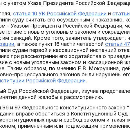
с учетом Указа Президента Российской Федераци
теля,
статья 10 УК Российской Федерации
и
статьи
или суду считать его осужденным к наказанию, 
ом - Указом Президента Российской Федерации, ч
ветствие с новым уголовным законом и сокращени
им санкций. Кроме того, заявитель утверждает,
рации
, а также пункт 16 части четвертой
статьи 47
или судам первой и кассационной инстанций отказ
иях при рассмотрении его ходатайства о приведе
вие с новым уголовным законом и кассационной ж
е. Таким образом, по мнению Е.В. Мокрушина, д
ловно-процессуального законов были нарушены ег
нституции Российской Федерации
.
ый Суд Российской Федерации, изучив представле
ринятия данной жалобы к рассмотрению.
 96 и 97 Федерального конституционного закона
данин вправе обратиться в Конституционный Суд 
конституционных прав и свобод законом и такая 
коном, примененным или подлежащим применению 