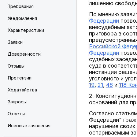
лишению свободы 
Требования
По мнению заяви
Уведомления
Федерации
позвол
внесудебным акт
Характеристики
приговора в соот
предусмотренных 
Заявки
Российской Феде
Федерации
позвол
Доверенности
судебных заседан
суда в соответст
Отзывы
инстанции решени
Претензии
уголовного и уго
19
,
21
,
46
и
118 Ко
Ходатайства
2. Конституционн
Запросы
оснований для п
Согласно статьям
Ответы
Федерации" граж
Исковые заявления
нарушение своих 
оспариваемым за