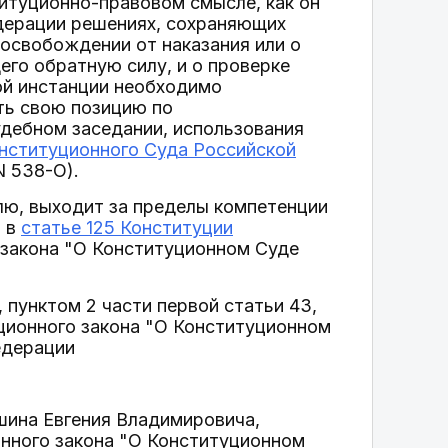
титуционно-правовом смысле, как он
дерации решениях, сохраняющих
 освобождении от наказания или о
его обратную силу, и о проверке
ой инстанции необходимо
ть свою позицию по
дебном заседании, использования
нституционного Суда Российской
N 538-О).
лю, выходит за пределы компетенции
а в
статье 125 Конституции
 закона "О Конституционном Суде
 пунктом 2 части первой статьи 43,
уционного закона "О Конституционном
едерации
шина Евгения Владимировича,
онного закона "О Конституционном