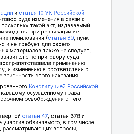
рации
и
статья 10 УК Российской
говор суда изменения в связи с
поскольку такой акт, издаваемый
изводства при реализации им
ние помилования (
статья 89
, пункт
о и не требует для своего
ных материалов также не следует,
 заявителю по приговору суда
 воспрепятствовала применению
лу, и изменению в соответствии с
е законности этого наказания.
ированного
Конституцией Российской
м каждому осужденному права
досрочном освобождении от его
етвертой
статьи 47
, статья 376 и
е участие обвиняемого, в том числе
й, рассматривающих вопросы,