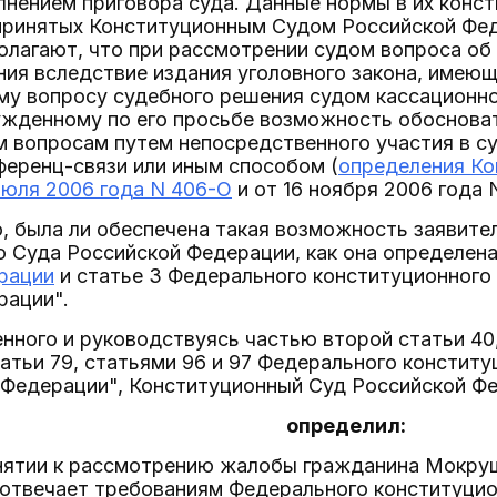
лнением приговора суда. Данные нормы в их конс
 принятых Конституционным Судом Российской Фе
олагают, что при рассмотрении судом вопроса об
ния вследствие издания уголовного закона, имеющ
ому вопросу судебного решения судом кассационн
ужденному по его просьбе возможность обоснова
 вопросам путем непосредственного участия в су
ференц-связи или иным способом (
определения Ко
июля 2006 года N 406-О
и от 16 ноября 2006 года 
, была ли обеспечена такая возможность заявите
 Суда Российской Федерации, как она определен
рации
и статье 3 Федерального конституционного
рации".
нного и руководствуясь частью второй статьи 40,
атьи 79, статьями 96 и 97 Федерального констит
 Федерации", Конституционный Суд Российской Ф
определил:
ринятии к рассмотрению жалобы гражданина Мокру
 отвечает требованиям Федерального конституци