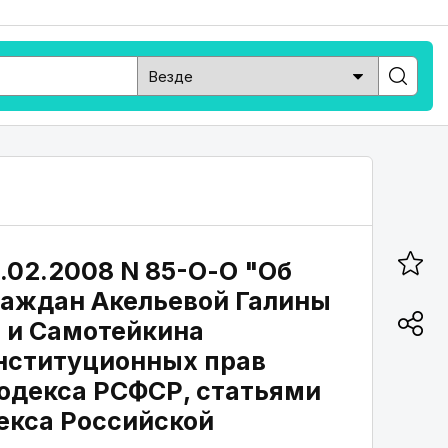
.02.2008 N 85-О-О "Об
раждан Акельевой Галины
 и Самотейкина
онституционных прав
кодекса РСФСР, статьями
екса Российской