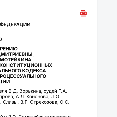
 ФЕДЕРАЦИИ
О
ТРЕНИЮ
ДМИТРИЕВНЫ,
АМОТЕЙКИНА
Х КОНСТИТУЦИОННЫХ
АЛЬНОГО КОДЕКСА
 ПРОЦЕССУАЛЬНОГО
АЦИИ
я В.Д. Зорькина, судей Г.А.
рова, А.Л. Кононова, Л.О.
. Сливы, В.Г. Стрекозова, О.С.
й и В.Э. Самотейкина вопрос о