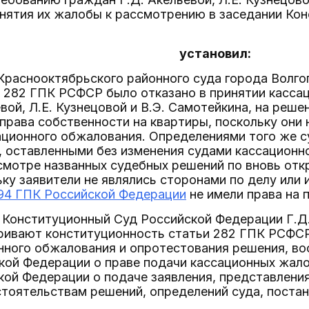
нятия их жалобы к рассмотрению в заседании Кон
установил:
Краснооктябрьского районного суда города Волгог
 282 ГПК РСФСР было отказано в принятии касса
евой, Л.Е. Кузнецовой и В.Э. Самотейкина, на реше
 права собственности на квартиры, поскольку они
ционного обжалования. Определениями того же су
, оставленными без изменения судами кассационн
есмотре названных судебных решений по вновь от
ьку заявители не являлись сторонами по делу или
94 ГПК Российской Федерации
не имели права на п
 Конституционный Суд Российской Федерации Г.Д. 
ивают конституционность статьи 282 ГПК РСФСР (
нного обжалования и опротестования решения, в
ой Федерации о праве подачи кассационных жало
ой Федерации о подаче заявления, представления
тоятельствам решений, определений суда, постан