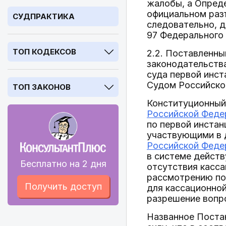
жалобы, а Опреде
официальном разъ
СУДПРАКТИКА
следовательно, д
97 Федерального
ТОП КОДЕКСОВ
2.2. Поставленны
законодательства
суда первой инст
Судом Российской
ТОП ЗАКОНОВ
Конституционный
Российской Феде
по первой инстан
участвующими в 
Российской Феде
в системе действ
Бесплатно на 2 дня
отсутствия касса
рассмотрению под
Получить доступ
для кассационной
разрешение вопро
Названное Постан