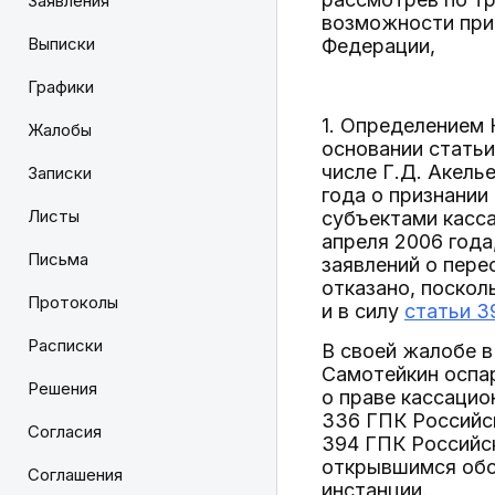
Заявления
возможности при
Выписки
Федерации,
Графики
1. Определением 
Жалобы
основании статьи
числе Г.Д. Акель
Записки
года о признании
Листы
субъектами касса
апреля 2006 года
Письма
заявлений о пер
отказано, поскол
Протоколы
и в силу
статьи 3
Расписки
В своей жалобе в
Самотейкин оспар
Решения
о праве кассацио
336 ГПК Российск
Согласия
394 ГПК Российск
открывшимся обс
Соглашения
инстанции.