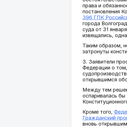
права и обязанно
постановления Ко
396 ГПК Российс
города Волгоград
суда от 31 январ
извещались, одна
Таким образом, н
затронуты консти
3. Заявители пр
Федерации о том
судопроизводстве
открывшимся обс
Между тем решени
оспаривалась бы
Конституционног
Кроме того,
Феде
Гражданский про
вновь открывшим