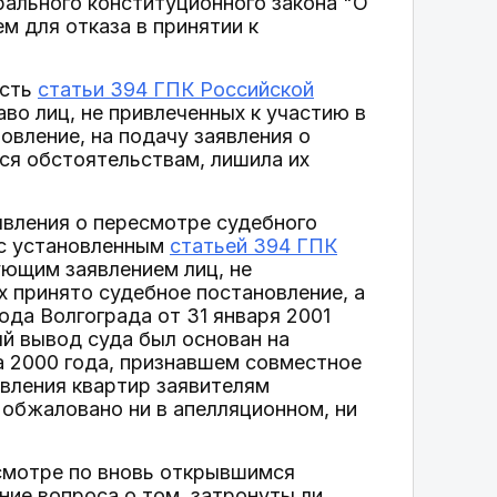
ерального конституционного закона "О
 для отказа в принятии к
ость
статьи 394 ГПК Российской
аво лиц, не привлеченных к участию в
овление, на подачу заявления о
ся обстоятельствам, лишила их
вления о пересмотре судебного
 с установленным
статьей 394 ГПК
ующим заявлением лиц, не
х принято судебное постановление, а
ода Волгограда от 31 января 2001
ый вывод суда был основан на
а 2000 года, признавшем совместное
вления квартир заявителям
обжаловано ни в апелляционном, ни
смотре по вновь открывшимся
ние вопроса о том, затронуты ли