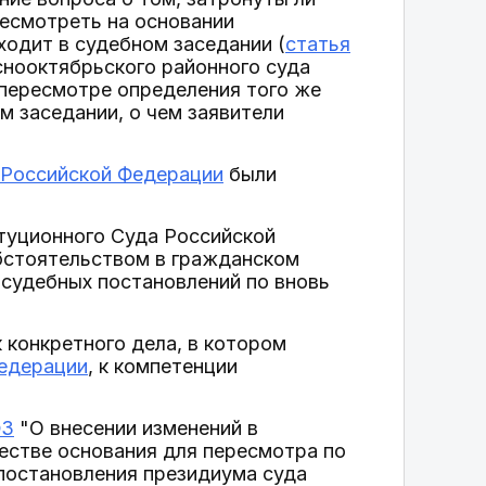
ресмотреть на основании
одит в судебном заседании (
статья
снооктябрьского районного суда
о пересмотре определения того же
м заседании, о чем заявители
 Российской Федерации
были
туционного Суда Российской
бстоятельством в гражданском
 судебных постановлений по вновь
 конкретного дела, в котором
Федерации
, к компетенции
ФЗ
"О внесении изменений в
честве основания для пересмотра по
постановления президиума суда