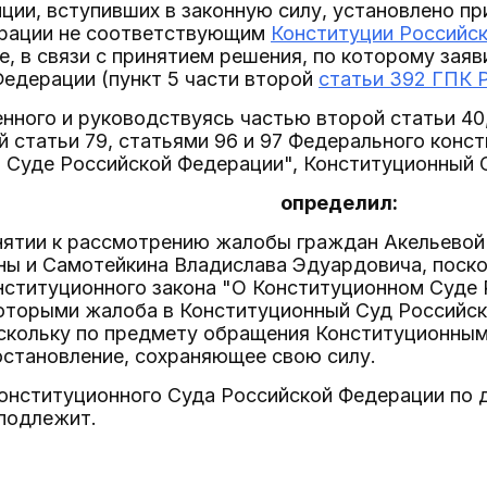
ции, вступивших в законную силу, установлено 
рации не соответствующим
Конституции Российс
е, в связи с принятием решения, по которому зая
едерации (пункт 5 части второй
статьи 392 ГПК 
нного и руководствуясь частью второй статьи 40,
й статьи 79, статьями 96 и 97 Федерального конс
 Суде Российской Федерации", Конституционный 
определил:
инятии к рассмотрению жалобы граждан Акельево
ны и Самотейкина Владислава Эдуардовича, поско
нституционного закона "О Конституционном Суде 
которыми жалоба в Конституционный Суд Российс
оскольку по предмету обращения Конституционны
остановление, сохраняющее свою силу.
Конституционного Суда Российской Федерации по 
подлежит.