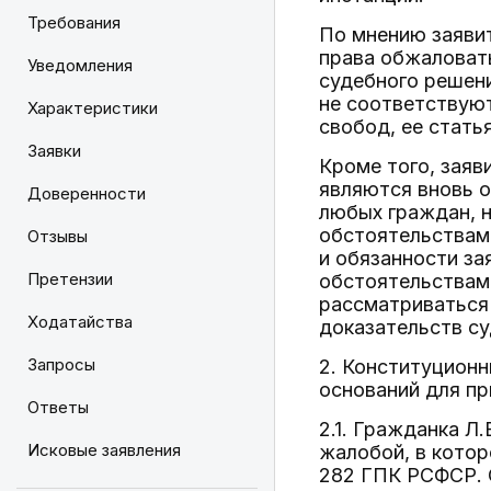
Требования
По мнению заявит
права обжаловать
Уведомления
судебного решени
не соответствую
Характеристики
свобод, ее статья
Заявки
Кроме того, заяв
являются вновь о
Доверенности
любых граждан, н
обстоятельствам 
Отзывы
и обязанности за
Претензии
обстоятельствам
рассматриваться 
Ходатайства
доказательств су
Запросы
2. Конституционн
оснований для п
Ответы
2.1. Гражданка Л
Исковые заявления
жалобой, в котор
282 ГПК РСФСР. 