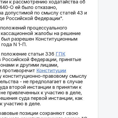
ятии к рассмотрению ходатайства об
440-О ей было отказано,
на допустимой по смыслу статей 43 и
де Российской Федерации".
и положений процессуального
е кассационной жалобы на решение
же был разрешен Конституционным
года N 1-П.
о положение статьи 336
ГПК
 в Российской Федерации, принятые
ронами и другими лицами,
е противоречит
Конституции
му конституционно-правовому смыслу
льства - не предполагает в случае
уда второй инстанции в принятии к
не привлеченных к участию в деле,
ешения суда первой инстанции, как
к участию в деле.
правовые позиции сохраняют свою