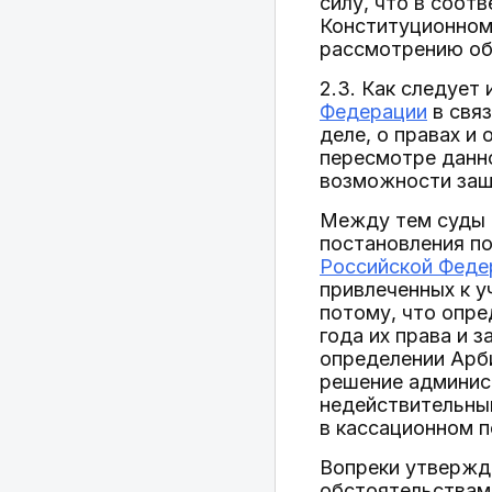
силу, что в соот
Конституционном 
рассмотрению об
2.3. Как следует
Федерации
в связ
деле, о правах и
пересмотре данн
возможности защ
Между тем суды 
постановления п
Российской Феде
привлеченных к у
потому, что опре
года их права и 
определении Арби
решение админис
недействительным
в кассационном п
Вопреки утвержд
обстоятельствам 