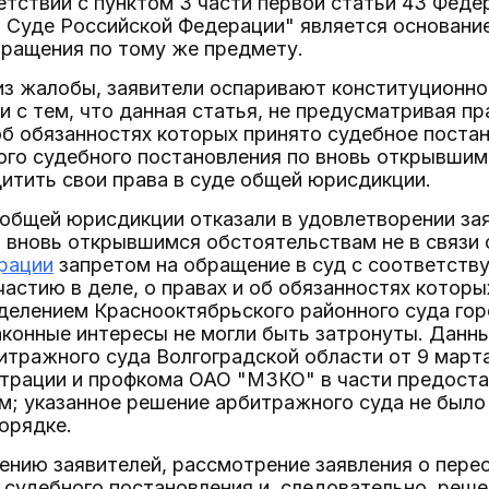
ветствии с пунктом 3 части первой статьи 43 Фед
Суде Российской Федерации" является основанием
ращения по тому же предмету.
 из жалобы, заявители оспаривают конституционн
и с тем, что данная статья, не предусматривая пр
 об обязанностях которых принято судебное постан
ого судебного постановления по вновь открывшим
итить свои права в суде общей юрисдикции.
общей юрисдикции отказали в удовлетворении зая
о вновь открывшимся обстоятельствам не в связи
рации
запретом на обращение в суд с соответств
частию в деле, о правах и об обязанностях которы
делением Краснооктябрьского районного суда гор
законные интересы не могли быть затронуты. Данн
тражного суда Волгоградской области от 9 март
трации и профкома ОАО "МЗКО" в части предоста
; указанное решение арбитражного суда не было 
орядке.
ению заявителей, рассмотрение заявления о пере
судебного постановления и, следовательно, реше