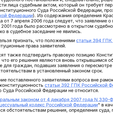
сти лица судебным актом, который он требует пе
нституционного Суда Российской Федерации, прох
кой Федерации
). Из содержания определения Кра
а от 7 апреля 2006 года следует, что заявление 
я 2001 года было рассмотрено в открытом судебно
ко в судебное заседание не явились.
ельзя признать, что положениями
статьи 394 ГПК
туционные права заявителей.
осят также подтвердить правовую позицию Консти
, что его решения являются вновь открывшимся о
 для граждан, подавших заявления о пересмотре
тоятельствам в установленный законом срок.
е поставленного заявителями вопроса вне рамок
 конституционность
статьи 392 ГПК Российской 
о Суда Российской Федерации не относится.
ральным законом от 4 декабря 2007 года N 330-
цессуальный кодекс Российской Федерации
" в ка
ся обстоятельствам решения, определения суда, 