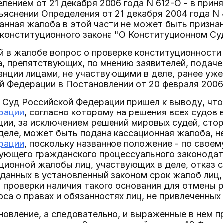
лением от 21 декабря 2006 года N 612-О - в прин
яснении Определения от 21 декабря 2004 года N 
анная жалоба в этой части не может быть призна
 конституционного закона "О Конституционном Су
й в жалобе вопрос о проверке конституционност
, препятствующих, по мнению заявителей, подач
анции лицами, не участвующими в деле, ранее у
 Федерации в Постановлении от 20 февраля 2006 
 Суд Российской Федерации пришел к выводу, чт
рации
, согласно которому на решения всех судов
ции, за исключением решений мировых судей, сто
деле, может быть подана кассационная жалоба, н
рации
, поскольку названное положение - по свое
ующего гражданского процессуального законодате
ционной жалобы лиц, участвующих в деле, отказ с
анных в установленный законом срок жалоб лиц, 
 проверки наличия такого основания для отмены р
са о правах и обязанностях лиц, не привлеченных 
овление, а следовательно, и выраженные в нем 