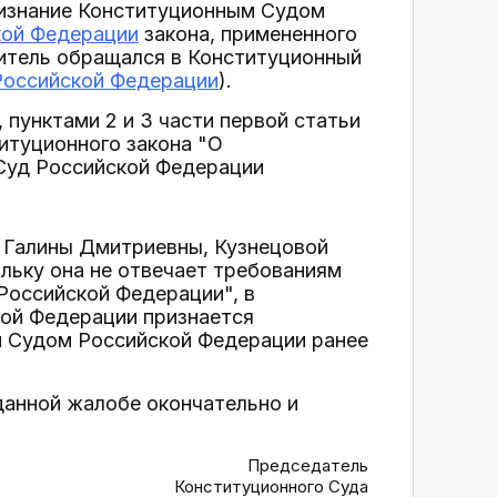
признание Конституционным Судом
кой Федерации
закона, примененного
витель обращался в Конституционный
Российской Федерации
).
 пунктами 2 и 3 части первой статьи
титуционного закона "О
Суд Российской Федерации
й Галины Дмитриевны, Кузнецовой
льку она не отвечает требованиям
Российской Федерации", в
кой Федерации признается
м Судом Российской Федерации ранее
данной жалобе окончательно и
Председатель
Конституционного Суда