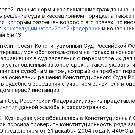
елей, данные нормы как лишающие гражданина, не
 решение суда в кассационном порядке, а также 
я, которым разрешен вопрос о его правах, по вн
т
Конституции Российской Федерации
и Конвенции
м 6 и 13.
ители просят Конституционный Суд Российской Фе
ткрывшимся обстоятельством не только в конкрет
аправивших в суд заявления о пересмотре их дел
в установленный законом срок, а также указать, ч
явителя судебным актом, который он требует пе
 на основании решения Конституционного Суда Р
в судебном заседании с участием заявителя и оц
дом первой инстанции.
ый Суд Российской Федерации, изучив представле
ринятия данной жалобы к рассмотрению.
.Е. Кузнецова уже обращалась в Конституционный
ой просила проверить конституционность ряда за
Определением от 21 декабря 2004 года N 440-О в