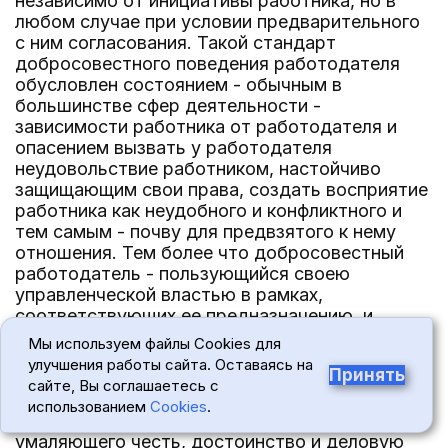
независимо от инициативы работника, но в
любом случае при условии предварительного
с ним согласования. Такой стандарт
добросовестного поведения работодателя
обусловлен состоянием - обычным в
большинстве сфер деятельности -
зависимости работника от работодателя и
опасением вызвать у работодателя
неудовольствие работником, настойчиво
защищающим свои права, создать восприятие
работника как неудобного и конфликтного и
тем самым - почву для предвзятого к нему
отношения. Тем более что добросовестный
работодатель - пользующийся своею
управленческой властью в рамках,
соответствующих ее предназначению, и
проявляющий заботу о чести, достоинстве и
Мы используем файлы Cookies для
деловой репутации работника, особенно когда
улучшения работы сайта. Оставаясь на
Принять
на формирование представлений о таковых
сайте, Вы соглашаетесь с
повлияли действия самого работодателя, -
использованием
Cookies
.
обязан распространить сведения о признании
умаляющего честь, достоинство и деловую