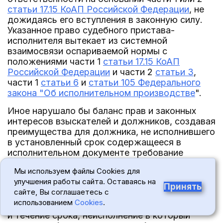
статьи 17.15 КоАП Российской Федерации
, не
дожидаясь его вступления в законную силу.
Указанное право судебного пристава-
исполнителя вытекает из системной
взаимосвязи оспариваемой нормы с
положениями части 1
статьи 17.15 КоАП
Российской Федерации
и части 2
статьи 3
,
части 1
статьи 6
и
статьи 105 Федерального
закона "Об исполнительном производстве
".
Иное нарушало бы баланс прав и законных
интересов взыскателей и должников, создавая
преимущества для должника, не исполнившего
в установленный срок содержащееся в
исполнительном документе требование
неимущественного характера, исключая в
Мы используем файлы Cookies для
период от вынесения соответствующего
улучшения работы сайта. Оставаясь на
постановления судебным приставом-
Принять
сайте, Вы соглашаетесь с
исполнителем до вступления этого
использованием
Cookies
.
постановления в законную силу установление
и течение срока, неисполнение в который