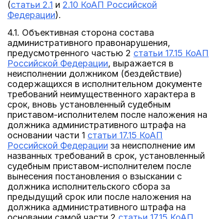
(
статьи 2.1
и
2.10 КоАП Российской
Федерации
).
4.1. Объективная сторона состава
административного правонарушения,
предусмотренного частью 2
статьи 17.15 КоАП
Российской Федерации
, выражается в
неисполнении должником (бездействие)
содержащихся в исполнительном документе
требований неимущественного характера в
срок, вновь установленный судебным
приставом-исполнителем после наложения на
должника административного штрафа на
основании части 1
статьи 17.15 КоАП
Российской Федерации
за неисполнение им
названных требований в срок, установленный
судебным приставом-исполнителем после
вынесения постановления о взыскании с
должника исполнительского сбора за
предыдущий срок или после наложения на
должника административного штрафа на
основании самой части 2
статьи 17.15 КоАП