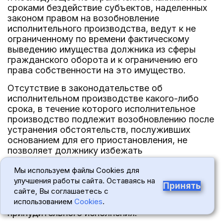
сроками бездействие субъектов, наделенных
законом правом на возобновление
исполнительного производства, ведут к не
ограниченному по времени фактическому
выведению имущества должника из сферы
гражданского оборота и к ограничению его
права собственности на это имущество.
Отсутствие в законодательстве об
исполнительном производстве какого-либо
срока, в течение которого исполнительное
производство подлежит возобновлению после
устранения обстоятельств, послуживших
основанием для его приостановления, не
позволяет должнику избежать
неопределенности в вопросе о том, как долго,
Мы используем файлы Cookies для
в частности, заложенное имущество, на
улучшения работы сайта. Оставаясь на
которое судебным актом обращено
Принять
сайте, Вы соглашаетесь с
взыскание, будет находиться под угрозой
использованием
Cookies
.
совершения в отношении него мер
принудительного исполнения.