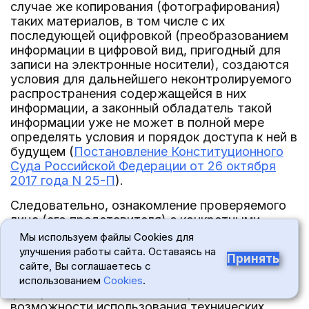
случае же копирования (фотографирования)
таких материалов, в том числе с их
последующей оцифровкой (преобразованием
информации в цифровой вид, пригодный для
записи на электронные носители), создаются
условия для дальнейшего неконтролируемого
распространения содержащейся в них
информации, а законный обладатель такой
информации уже не может в полной мере
определять условия и порядок доступа к ней в
будущем (
Постановление Конституционного
Суда Российской Федерации от 26 октября
2017 года N 25-П
).
Следовательно, ознакомление проверяемого
лица (его представителя) с конкретными
материалами (документами) таможенной
Мы используем файлы Cookies для
проверки, содержащими охраняемую законом
улучшения работы сайта. Оставаясь на
Принять
тайну, - в случаях и в порядке, в которых
сайте, Вы соглашаетесь с
такое ознакомление допускается
использованием
Cookies
.
федеральным законом, - не предполагает
возможности использования технических