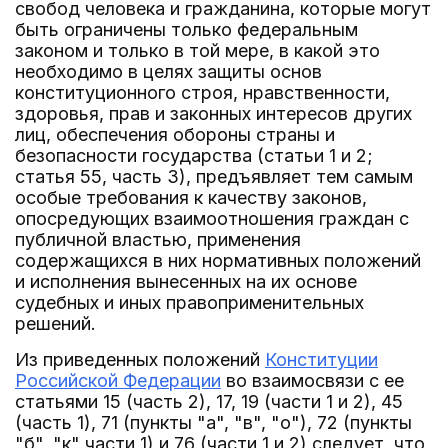
свобод человека и гражданина, которые могут
быть ограничены только федеральным
законом и только в той мере, в какой это
необходимо в целях защиты основ
конституционного строя, нравственности,
здоровья, прав и законных интересов других
лиц, обеспечения обороны страны и
безопасности государства (статьи 1 и 2;
статья 55, часть 3), предъявляет тем самым
особые требования к качеству законов,
опосредующих взаимоотношения граждан с
публичной властью, применения
содержащихся в них нормативных положений
и исполнения вынесенных на их основе
судебных и иных правоприменительных
решений.
Из приведенных положений
Конституции
Российской Федерации
во взаимосвязи с ее
статьями 15 (часть 2), 17, 19 (части 1 и 2), 45
(часть 1), 71 (пункты "а", "в", "о"), 72 (пункты
"б", "к" части 1) и 76 (части 1 и 2) следует, что