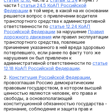
статья 12.18
, часть 2
статьи 12.24
и пункт 7
части 1
статьи 24.5 КоАП Российской
Федерации
в той мере, в какой на их основании
решается вопрос о привлечении водителя
транспортного средства к административной
ответственности по
статье 12.24 КоАП
Российской Федерации
за нарушение
Правил
дорожного движения
или правил эксплуатации
транспортного средства, повлекшее
причинение указанного в ней вреда здоровью
потерпевшего, если ранее по факту того же
нарушения он был привлечен к
административной ответственности по
статье
12.18 КоАП Российской Федерации
.
2.
Конституция Российской Федерации
,
провозглашая Россию демократическим
правовым государством, в котором высшей
ценностью являются человек, его права и
свободы, а основополагающей
конституционной обязанностью государства -
признание, соблюдение и защита прав и