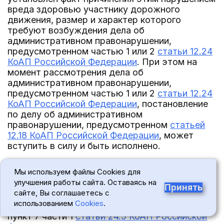
вреда здоровью участнику дорожного
движения, размер и характер которого
требуют возбуждения дела об
административном правонарушении,
предусмотренном частью 1 или 2
статьи 12.24
КоАП Российской Федерации
. При этом на
момент рассмотрения дела об
административном правонарушении,
предусмотренном частью 1 или 2
статьи 12.24
КоАП Российской Федерации
, постановление
по делу об административном
правонарушении, предусмотренном
статьей
12.18 КоАП Российской Федерации
, может
вступить в силу и быть исполнено.
5. В соответствии с частью 5
статьи 4.1 КоАП
Мы используем файлы Cookies для
Российской Федерации
никто не может нести
улучшения работы сайта. Оставаясь на
административную ответственность дважды
Принять
сайте, Вы соглашаетесь с
за одно и то же административное
использованием
Cookies
.
правонарушение. Конкретизируя это правило,
пункт 7 части 1
статьи 24.5 КоАП Российской