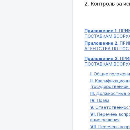
2. Контроль за и
Приложение 1.
ПРИМ
ПОСТАВКАМ ВООРУЖ
Приложение 2.
ПРИ
АГЕНТСТВА ПО ПОС
Приложение 3.
ПРИ
ПОСТАВКАМ ВООРУЖ
I.
Общие положени
II.
Квалификационны
(государственной 
III.
Должностные о
IV.
Права
V.
Ответственнос
VI.
Перечень вопро
иные решения
VII.
Перечень вопро