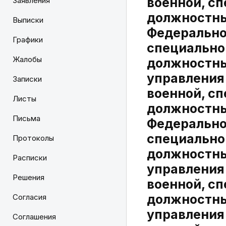
военной, с
Заявления
должностны
Выписки
Федеральног
Графики
специально
Жалобы
должностны
управления
Записки
военной, с
Листы
должностны
Письма
Федеральног
специально
Протоколы
должностны
Расписки
управления
Решения
военной, с
должностны
Согласия
управления
Соглашения