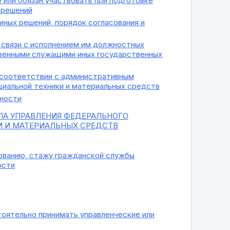
 или обязан участвовать при подготовке
 решений
иных решений, порядок согласования и
 связи с исполнением им должностных
венными служащими иных государственных
в соответствии с административным
циальной техники и материальных средств
ьности
А УПРАВЛЕНИЯ ФЕДЕРАЛЬНОГО
И И МАТЕРИАЛЬНЫХ СРЕДСТВ
зованию, стажу гражданской службы
ости
тоятельно принимать управленческие или