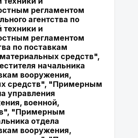
 техники и
остным регламентом
ьного агентства по
 техники и
остным регламентом
тва по поставкам
 материальных средств",
стителя начальника
авкам вооружения,
ых средств", "Примерным
а управления
ения, военной,
тв", "Примерным
льника отдела
авкам вооружения,