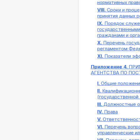
нормативных право
VIII.
Сроки и проце
принятия данных 
IX.
Порядок служеб
государственными
гражданами и орг
X.
Перечень госуд
регламентом Феде
XI.
Показатели эфф
Приложение 4.
ПРИ
АГЕНТСТВА ПО ПОС
I.
Общие положени
II.
Квалификационны
(государственной 
III.
Должностные о
IV.
Права
V.
Ответственнос
VI.
Перечень вопро
управленческие и