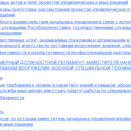
вых актов и (или) проектов управленческих и иных решений
дуры подготовки, рассмотрения проектов управленческих и 
решений
ного взаимодействия начальника управления в связи с исп
 служащими Рособоронпоставки, государственными служащи
анизациями
арственных услуг, оказываемых гражданам и организациям 
рального агентства по поставкам вооружения, военной, спе
ективности и результативности профессиональной деятел
МЕРНЫЙ ДОЛЖНОСТНОЙ РЕГЛАМЕНТ ЗАМЕСТИТЕЛЯ НАЧА
ТАВКАМ ВООРУЖЕНИЯ, ВОЕННОЙ, СПЕЦИАЛЬНОЙ ТЕХНИК
я
е требования к уровню и характеру знаний и навыков, обра
службы иных видов) или стажу (опыту) работы по специальн
бязанности
ть
сов, по которым заместитель начальника управления вправе
ли иные решения