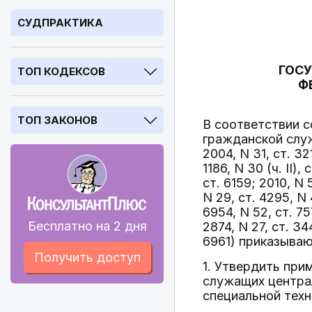
СУДПРАКТИКА
ГОС
ТОП КОДЕКСОВ
Ф
ТОП ЗАКОНОВ
В соответствии 
гражданской слу
2004, N 31, ст. 321
1186, N 30 (ч. II),
ст. 6159; 2010, N 5,
N 29, ст. 4295, N 4
6954, N 52, ст. 757
Бесплатно на 2 дня
2874, N 27, ст. 344
6961) приказываю
Получить доступ
1. Утвердить пр
служащих централ
специальной техн