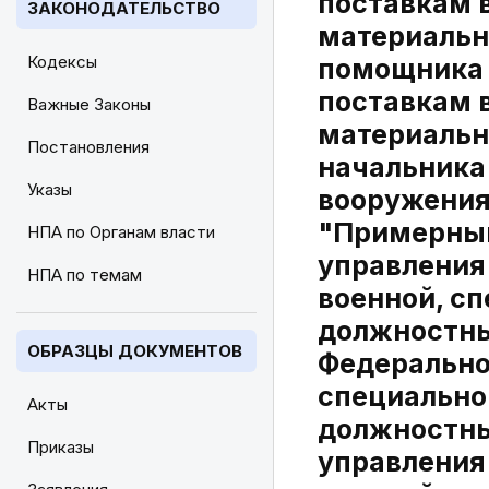
поставкам 
ЗАКОНОДАТЕЛЬСТВО
материальн
Кодексы
помощника 
поставкам 
Важные Законы
материальн
Постановления
начальника
Указы
вооружения
"Примерным
НПА по Органам власти
управления
НПА по темам
военной, с
должностны
ОБРАЗЦЫ ДОКУМЕНТОВ
Федеральног
специально
Акты
должностны
Приказы
управления