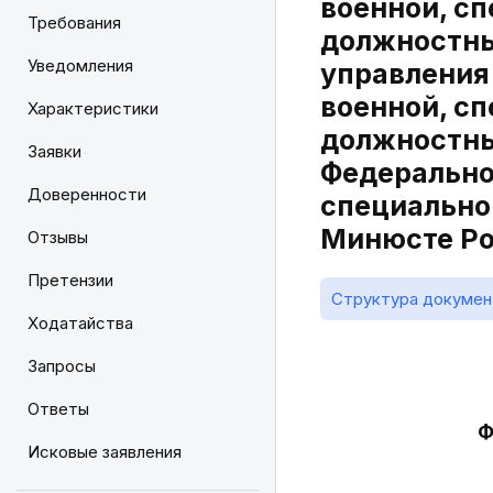
военной, с
Требования
должностны
Уведомления
управления
военной, с
Характеристики
должностны
Заявки
Федеральног
Доверенности
специально
Минюсте Рос
Отзывы
Претензии
Структура докумен
Ходатайства
Запросы
Ответы
Ф
Исковые заявления