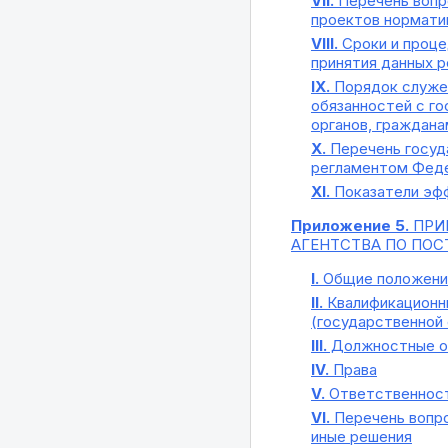
VII.
Перечень вопро
проектов норматив
VIII.
Сроки и проце
принятия данных 
IX.
Порядок служеб
обязанностей с г
органов, граждана
X.
Перечень госуд
регламентом Феде
XI.
Показатели эфф
Приложение 5.
ПРИ
АГЕНТСТВА ПО ПОС
I.
Общие положени
II.
Квалификационны
(государственной 
III.
Должностные о
IV.
Права
V.
Ответственнос
VI.
Перечень вопро
иные решения