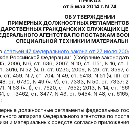
ПРИКАЗ
от 5 мая 2014 г. N 74
ОБ УТВЕРЖДЕНИИ
ПРИМЕРНЫХ ДОЛЖНОСТНЫХ РЕГЛАМЕНТОВ
УДАРСТВЕННЫХ ГРАЖДАНСКИХ СЛУЖАЩИХ ЦЕ
ЕДЕРАЛЬНОГО АГЕНТСТВА ПО ПОСТАВКАМ ВОО
СПЕЦИАЛЬНОЙ ТЕХНИКИ И МАТЕРИАЛЬН
со
статьей 47 Федерального закона от 27 июля 2004
жбе Российской Федерации" (Собрание законодат
5; 2006, N 6, ст. 636; 2007, N 10, ст. 1151, N 16, ст.
 ст. 3616, N 52 (ч. I), ст. 6235; 2009, N 29, ст. 3597, 
 ст. 459, N 7, ст. 704, N 49, ст. 6413, N 51 (ч. III), ст
8, ст. 6730, N 49 (ч. V), ст. 7333, N 50, ст. 7337; 20
1, N 53 (ч. I), ст. 7620, ст. 7652; 2013, N 14, ст. 166
1, ст. 3462, ст. 3477, N 43, ст. 5454, N 48, ст. 6165, N
:
имерные должностные регламенты федеральных го
ьного аппарата Федерального агентства по поста
ики и материальных средств согласно приложениям