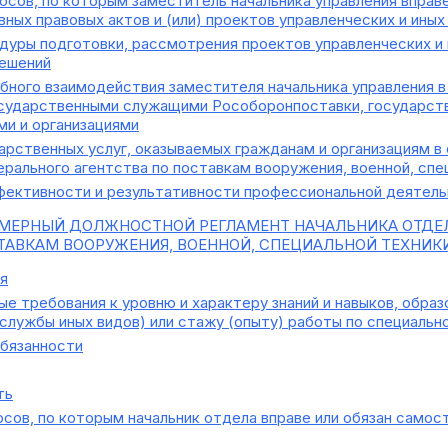
сов, по которым заместитель начальника управления вправе
ных правовых актов и (или) проектов управленческих и иных
дуры подготовки, рассмотрения проектов управленческих и 
решений
ного взаимодействия заместителя начальника управления в
осударственными служащими Рособоронпоставки, государст
ми и организациями
арственных услуг, оказываемых гражданам и организациям 
рального агентства по поставкам вооружения, военной, спе
ективности и результативности профессиональной деятел
МЕРНЫЙ ДОЛЖНОСТНОЙ РЕГЛАМЕНТ НАЧАЛЬНИКА ОТДЕЛ
ТАВКАМ ВООРУЖЕНИЯ, ВОЕННОЙ, СПЕЦИАЛЬНОЙ ТЕХНИК
я
е требования к уровню и характеру знаний и навыков, обра
службы иных видов) или стажу (опыту) работы по специальн
бязанности
ть
сов, по которым начальник отдела вправе или обязан самос