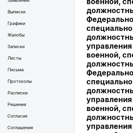
военной, с
Заявления
должностны
Выписки
Федеральног
Графики
специально
Жалобы
должностны
управления
Записки
военной, с
Листы
должностны
Письма
Федеральног
специально
Протоколы
должностны
Расписки
управления
Решения
военной, с
должностны
Согласия
управления
Соглашения