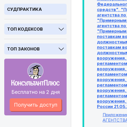
Федерального
СУДПРАКТИКА
средств", "
агентства по
"Примерным 
агентства по
ТОП КОДЕКСОВ
"Примерным 
поставкам в
должностным
поставкам в
ТОП ЗАКОНОВ
должностным
вооружения,
регламентом
вооружения,
регламентом
вооружения,
регламентом
вооружения,
Бесплатно на 2 дня
регламентом 
вооружения, 
Получить доступ
России 21.05
Приложени
АГЕНТСТВ