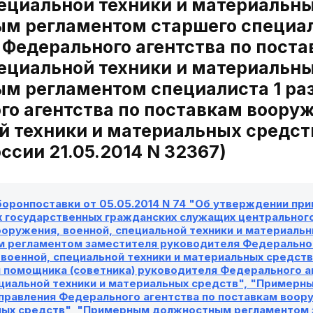
пециальной техники и материальн
м регламентом старшего специали
 Федерального агентства по пост
пециальной техники и материальн
м регламентом специалиста 1 раз
о агентства по поставкам вооруж
й техники и материальных средств
сии 21.05.2014 N 32367)
боронпоставки от 05.05.2014 N 74 "Об утверждении п
 государственных гражданских служащих центрального
ооружения, военной, специальной техники и материаль
 регламентом заместителя руководителя Федеральног
 военной, специальной техники и материальных средс
 помощника (советника) руководителя Федерального а
ециальной техники и материальных средств", "Пример
правления Федерального агентства по поставкам воору
ных средств", "Примерным должностным регламентом 