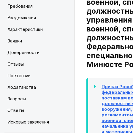
военной, с
Требования
должностны
Уведомления
управления
военной, с
Характеристики
должностны
Заявки
Федеральног
Доверенности
специально
Минюсте Рос
Отзывы
Претензии
Приказ Росо
Ходатайства
федеральных
поставкам в
Запросы
должностным
вооружения,
Ответы
регламентом
военной, сп
Исковые заявления
начальника у
и материаль