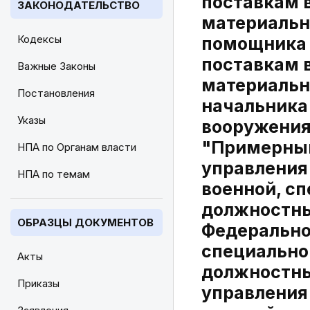
поставкам 
ЗАКОНОДАТЕЛЬСТВО
материальн
Кодексы
помощника 
поставкам 
Важные Законы
материальн
Постановления
начальника
Указы
вооружения
"Примерным
НПА по Органам власти
управления
НПА по темам
военной, с
должностны
ОБРАЗЦЫ ДОКУМЕНТОВ
Федеральног
специально
Акты
должностны
Приказы
управления