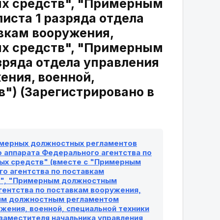
ых средств", "Примерным
ста 1 разряда отдела
авкам вооружения,
ых средств", "Примерным
ряда отдела управления
ения, военной,
") (Зарегистрировано в
римерных должностных регламентов
 аппарата Федерального агентства по
ных средств" (вместе с "Примерным
о агентства по поставкам
тв", "Примерным должностным
гентства по поставкам вооружения,
ным должностным регламентом
жения, военной, специальной техники
заместителя начальника управления