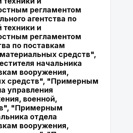
 техники и
остным регламентом
ьного агентства по
 техники и
остным регламентом
тва по поставкам
 материальных средств",
стителя начальника
авкам вооружения,
ых средств", "Примерным
а управления
ения, военной,
тв", "Примерным
льника отдела
авкам вооружения,