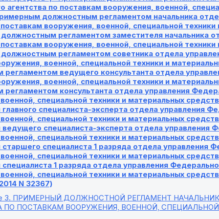
 агентства по поставкам вооружения, военной, специа
Примерным должностным регламентом начальника отде
 поставкам вооружения, военной, специальной техники
должностным регламентом заместителя начальника от
 поставкам вооружения, военной, специальной техники
должностным регламентом советника отдела управлен
ооружения, военной, специальной техники и материаль
 регламентом ведущего консультанта отдела управлен
ооружения, военной, специальной техники и материаль
 регламентом консультанта отдела управления Федера
 военной, специальной техники и материальных средс
 главного специалиста-эксперта отдела управления Фе
 военной, специальной техники и материальных средс
 ведущего специалиста-эксперта отдела управления Ф
 военной, специальной техники и материальных средс
 старшего специалиста 1 разряда отдела управления Ф
 военной, специальной техники и материальных средс
специалиста 1 разряда отдела управления Федерально
военной, специальной техники и материальных средств
.2014 N 32367)
е 3
. ПРИМЕРНЫЙ ДОЛЖНОСТНОЙ РЕГЛАМЕНТ НАЧАЛЬНИК
А ПО ПОСТАВКАМ ВООРУЖЕНИЯ, ВОЕННОЙ, СПЕЦИАЛЬНО