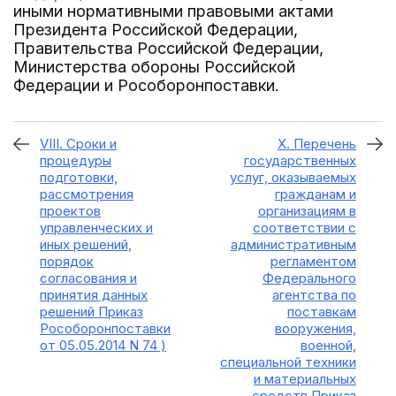
иными нормативными правовыми актами
Президента Российской Федерации,
Правительства Российской Федерации,
Министерства обороны Российской
Федерации и Рособоронпоставки.
VIII. Сроки и
X. Перечень
процедуры
государственных
подготовки,
услуг, оказываемых
рассмотрения
гражданам и
проектов
организациям в
управленческих и
соответствии с
иных решений,
административным
порядок
регламентом
согласования и
Федерального
принятия данных
агентства по
решений Приказ
поставкам
Рособоронпоставки
вооружения,
от 05.05.2014 N 74 )
военной,
специальной техники
и материальных
средств Приказ