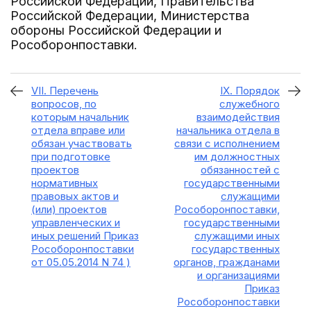
Российской Федерации, Правительства
Российской Федерации, Министерства
обороны Российской Федерации и
Рособоронпоставки.
VII. Перечень
IX. Порядок
вопросов, по
служебного
которым начальник
взаимодействия
отдела вправе или
начальника отдела в
обязан участвовать
связи с исполнением
при подготовке
им должностных
проектов
обязанностей с
нормативных
государственными
правовых актов и
служащими
(или) проектов
Рособоронпоставки,
управленческих и
государственными
иных решений Приказ
служащими иных
Рособоронпоставки
государственных
от 05.05.2014 N 74 )
органов, гражданами
и организациями
Приказ
Рособоронпоставки