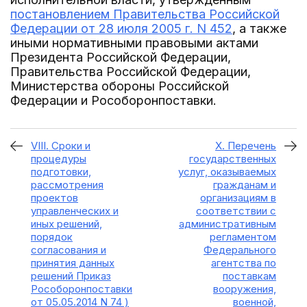
постановлением Правительства Российской
Федерации от 28 июля 2005 г. N 452
, а также
иными нормативными правовыми актами
Президента Российской Федерации,
Правительства Российской Федерации,
Министерства обороны Российской
Федерации и Рособоронпоставки.
VIII. Сроки и
X. Перечень
процедуры
государственных
подготовки,
услуг, оказываемых
рассмотрения
гражданам и
проектов
организациям в
управленческих и
соответствии с
иных решений,
административным
порядок
регламентом
согласования и
Федерального
принятия данных
агентства по
решений Приказ
поставкам
Рособоронпоставки
вооружения,
от 05.05.2014 N 74 )
военной,