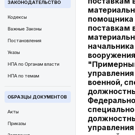
поставкам 
ЗАКОНОДАТЕЛЬСТВО
материальн
Кодексы
помощника 
поставкам 
Важные Законы
материальн
Постановления
начальника
Указы
вооружения
"Примерным
НПА по Органам власти
управления
НПА по темам
военной, с
должностны
ОБРАЗЦЫ ДОКУМЕНТОВ
Федеральног
специально
Акты
должностны
Приказы
управления