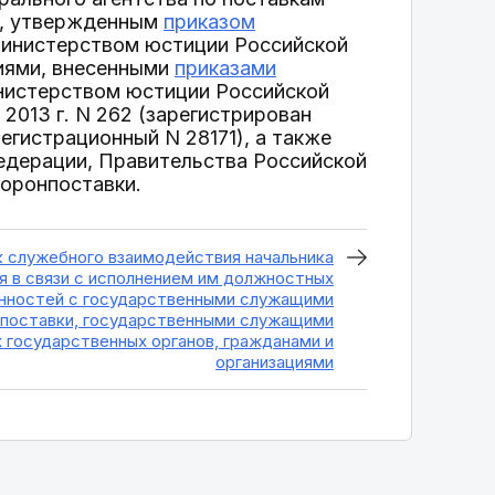
в, утвержденным
приказом
инистерством юстиции Российской
ниями, внесенными
приказами
нистерством юстиции Российской
 2013 г. N 262 (зарегистрирован
егистрационный N 28171), а также
дерации, Правительства Российской
оронпоставки.
к служебного взаимодействия начальника
я в связи с исполнением им должностных
нностей с государственными служащими
поставки, государственными служащими
 государственных органов, гражданами и
организациями