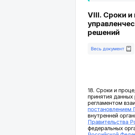
VIII. Сроки
управленчес
решений
Весь документ
18. Сроки и проц
принятия данных
регламентом вза
постановлением П
внутренней орга
Правительства Ро
федеральных орг
Российской Федер