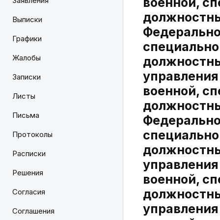
военной, с
Заявления
должностны
Выписки
Федеральног
Графики
специально
Жалобы
должностны
управления
Записки
военной, с
Листы
должностны
Письма
Федеральног
специально
Протоколы
должностны
Расписки
управления
Решения
военной, с
должностны
Согласия
управления
Соглашения