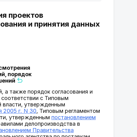
ия проектов
сования и принятия данных
ассмотрения
ий, порядок
ешений
, а также порядок согласования и
 соответствии с Типовым
й власти, утвержденным
 2005 г. N 30
, Типовым регламентом
сти, утвержденным
постановлением
равилами делопроизводства в
ановлением Правительства
рального агентства по поставкам