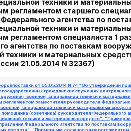
пециальной техники и материальн
м регламентом старшего специали
 Федерального агентства по пост
пециальной техники и материальн
м регламентом специалиста 1 раз
о агентства по поставкам вооруж
й техники и материальных средств
сии 21.05.2014 N 32367)
боронпоставки от 05.05.2014 N 74 "Об утверждении п
 государственных гражданских служащих центрального
ооружения, военной, специальной техники и материаль
 регламентом заместителя руководителя Федеральног
 военной, специальной техники и материальных средс
 помощника (советника) руководителя Федерального а
ециальной техники и материальных средств", "Пример
правления Федерального агентства по поставкам воору
ных средств", "Примерным должностным регламентом 