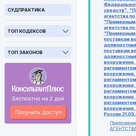
Федерального
СУДПРАКТИКА
средств", "
агентства по
"Примерным 
агентства по
ТОП КОДЕКСОВ
"Примерным 
поставкам в
должностным
поставкам в
ТОП ЗАКОНОВ
должностным
вооружения,
регламентом
вооружения,
регламентом
вооружения,
регламентом
вооружения,
Бесплатно на 2 дня
регламентом 
вооружения, 
Получить доступ
России 21.05
Приложени
АГЕНТСТВ