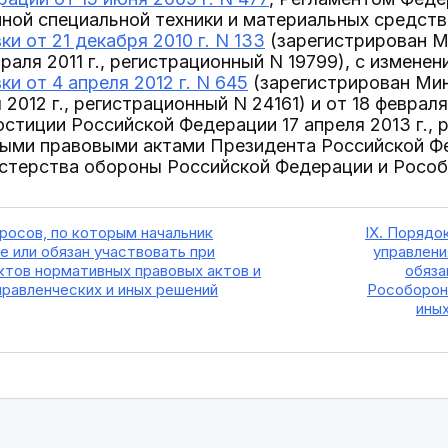
нной специальной техники и материальных средст
и от 21 декабря 2010 г. N 133
(зарегистрирован М
раля 2011 г., регистрационный N 19799), с измене
и от 4 апреля 2012 г. N 645
(зарегистрирован Ми
2012 г., регистрационный N 24161) и от 18 февраля
тиции Российской Федерации 17 апреля 2013 г., р
ыми правовыми актами Президента Российской Фе
стерства обороны Российской Федерации и Рособ
просов, по которым начальник
IX. Порядо
е или обязан участвовать при
управлени
ктов нормативных правовых актов и
обяза
правленческих и иных решений
Рособорон
иных