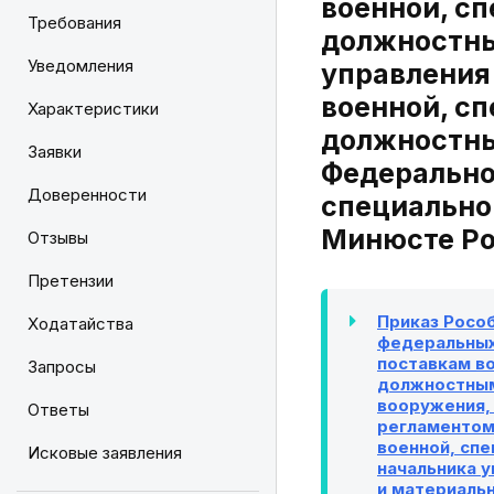
военной, с
Требования
должностны
Уведомления
управления
военной, с
Характеристики
должностны
Заявки
Федеральног
Доверенности
специально
Минюсте Рос
Отзывы
Претензии
Приказ Росо
Ходатайства
федеральных
поставкам в
Запросы
должностным
вооружения,
Ответы
регламентом
военной, сп
Исковые заявления
начальника у
и материаль