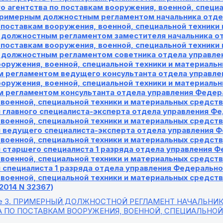
 агентства по поставкам вооружения, военной, специа
Примерным должностным регламентом начальника отде
 поставкам вооружения, военной, специальной техники
должностным регламентом заместителя начальника от
 поставкам вооружения, военной, специальной техники
должностным регламентом советника отдела управлен
ооружения, военной, специальной техники и материаль
 регламентом ведущего консультанта отдела управлен
ооружения, военной, специальной техники и материаль
 регламентом консультанта отдела управления Федера
 военной, специальной техники и материальных средс
 главного специалиста-эксперта отдела управления Фе
 военной, специальной техники и материальных средс
 ведущего специалиста-эксперта отдела управления Ф
 военной, специальной техники и материальных средс
 старшего специалиста 1 разряда отдела управления Ф
 военной, специальной техники и материальных средс
специалиста 1 разряда отдела управления Федерально
военной, специальной техники и материальных средств
.2014 N 32367)
е 3
. ПРИМЕРНЫЙ ДОЛЖНОСТНОЙ РЕГЛАМЕНТ НАЧАЛЬНИК
А ПО ПОСТАВКАМ ВООРУЖЕНИЯ, ВОЕННОЙ, СПЕЦИАЛЬНО