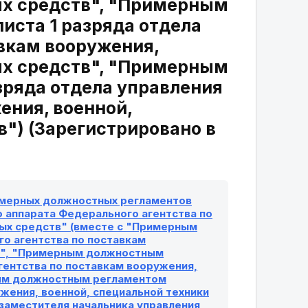
ых средств", "Примерным
ста 1 разряда отдела
авкам вооружения,
ых средств", "Примерным
ряда отдела управления
ения, военной,
") (Зарегистрировано в
римерных должностных регламентов
 аппарата Федерального агентства по
ных средств" (вместе с "Примерным
о агентства по поставкам
тв", "Примерным должностным
гентства по поставкам вооружения,
ным должностным регламентом
жения, военной, специальной техники
заместителя начальника управления