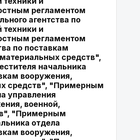
 техники и
остным регламентом
ьного агентства по
 техники и
остным регламентом
тва по поставкам
 материальных средств",
стителя начальника
авкам вооружения,
ых средств", "Примерным
а управления
ения, военной,
тв", "Примерным
льника отдела
авкам вооружения,