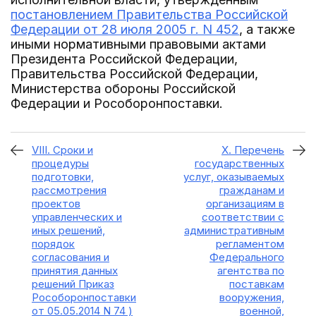
постановлением Правительства Российской
Федерации от 28 июля 2005 г. N 452
, а также
иными нормативными правовыми актами
Президента Российской Федерации,
Правительства Российской Федерации,
Министерства обороны Российской
Федерации и Рособоронпоставки.
VIII. Сроки и
X. Перечень
процедуры
государственных
подготовки,
услуг, оказываемых
рассмотрения
гражданам и
проектов
организациям в
управленческих и
соответствии с
иных решений,
административным
порядок
регламентом
согласования и
Федерального
принятия данных
агентства по
решений Приказ
поставкам
Рособоронпоставки
вооружения,
от 05.05.2014 N 74 )
военной,